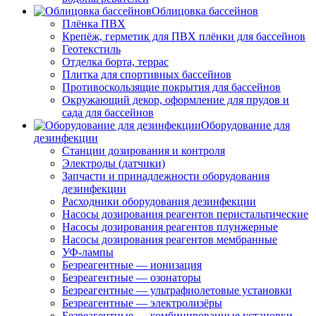
Облицовка бассейнов
Плёнка ПВХ
Крепёж, герметик для ПВХ плёнки для бассейнов
Геотекстиль
Отделка борта, террас
Плитка для спортивных бассейнов
Противоскользящие покрытия для бассейнов
Окружающий декор, оформление для прудов и
сада для бассейнов
Оборудование для
дезинфекции
Станции дозирования и контроля
Электроды (датчики)
Запчасти и принадлежности оборудования
дезинфекции
Расходники оборудования дезинфекции
Насосы дозирования реагентов перистальтические
Насосы дозирования реагентов плунжерные
Насосы дозирования реагентов мембранные
УФ-лампы
Безреагентные — ионизация
Безреагентные — озонаторы
Безреагентные — ультрафиолетовые установки
Безреагентные — электролизёры
Безреагентные — комбинированные установки