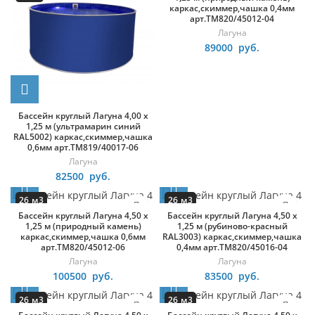
каркас,скиммер,чашка 0,4мм
арт.ТМ820/45012-04
Лагуна
89000
руб.
Бассейн круглый Лагуна 4,00 х
1,25 м (ультрамарин синий
RAL5002) каркас,скиммер,чашка
0,6мм арт.ТМ819/40017-06
Лагуна
82500
руб.
26 м3
26 м3
Бассейн круглый Лагуна 4,50 х
Бассейн круглый Лагуна 4,50 х
круг
круг
1,25 м (природный камень)
1,25 м (рубиново-красный
каркас,скиммер,чашка 0,6мм
RAL3003) каркас,скиммер,чашка
арт.ТМ820/45012-06
0,4мм арт.ТМ820/45016-04
Лагуна
Лагуна
100500
руб.
83500
руб.
26 м3
26 м3