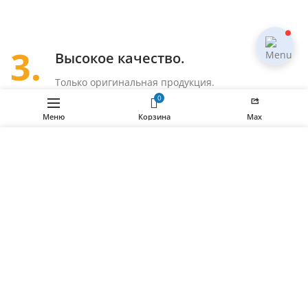
3.
Высокое качество.
Только оригинальная продукция.
0
Меню
Корзина
Max
Мы используем "куки" для улучшения работы нашего
сайта. Просматривая данный веб-сайт, вы
соглашаетесь на использование нами файлов cookie.
СОГЛАШЕНИЕ
4.
ПРИНИМАЮ
Оплата и доставка.
Удобные методы оплаты.