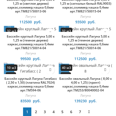
круг
круг
1,25 м (светлое дерево)
1,25 м (сигнальн белый RAL9003)
каркас,скиммер,чашка 0,6мм
каркас,скиммер,чашка 0,4мм
арт.ТМ821/50013-06
арт.ТМ821/50015-04
Лагуна
Лагуна
112500
руб.
93500
руб.
32 м3
32 м3
Бассейн круглый Лагуна 5,00 х
Бассейн круглый Лагуна 5,00 х
круг
круг
1,25 м (темное дерево)
1,25 м (темное дерево)
каркас,скиммер,чашка 0,4мм
каркас,скиммер,чашка 0,6мм
арт.ТМ821/50014-04
арт.ТМ821/50014-06
Лагуна
Лагуна
99500
руб.
112500
руб.
10 м3
40 м3
круг
овал
Бассейн круглый Лагуна Гигабасс
Бассейн овальный Лагуна ( 8,00 х
( 2,50 х 1,50) (платина RAL7024)
4,00 х 1,25) (принт)
каркас,скиммер,чашка 0,6мм
каркас,скиммер,чашка 0,4мм
арт.ТМ594-06
арт.ТМ253/80040002-04
Лагуна
Лагуна
83500
руб.
139230
руб.
1
2
3
4
5
6
7