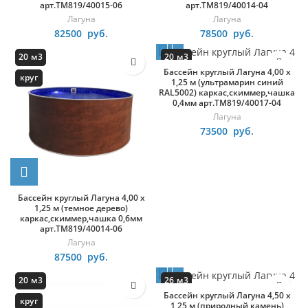
арт.ТМ819/40015-06
арт.ТМ819/40014-04
Лагуна
Лагуна
82500
руб.
78500
руб.
20 м3
20 м3
Бассейн круглый Лагуна 4,00 х
круг
круг
1,25 м (ультрамарин синий
RAL5002) каркас,скиммер,чашка
0,4мм арт.ТМ819/40017-04
Лагуна
73500
руб.
Бассейн круглый Лагуна 4,00 х
1,25 м (темное дерево)
каркас,скиммер,чашка 0,6мм
арт.ТМ819/40014-06
Лагуна
87500
руб.
20 м3
26 м3
Бассейн круглый Лагуна 4,50 х
круг
круг
1,25 м (природный камень)