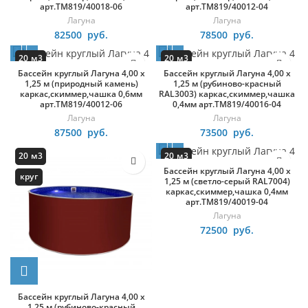
арт.ТМ819/40018-06
арт.ТМ819/40012-04
Лагуна
Лагуна
82500
руб.
78500
руб.
20 м3
20 м3
Бассейн круглый Лагуна 4,00 х
Бассейн круглый Лагуна 4,00 х
круг
круг
1,25 м (природный камень)
1,25 м (рубиново-красный
каркас,скиммер,чашка 0,6мм
RAL3003) каркас,скиммер,чашка
арт.ТМ819/40012-06
0,4мм арт.ТМ819/40016-04
Лагуна
Лагуна
87500
руб.
73500
руб.
20 м3
20 м3
Бассейн круглый Лагуна 4,00 х
круг
круг
1,25 м (светло-серый RAL7004)
каркас,скиммер,чашка 0,4мм
арт.ТМ819/40019-04
Лагуна
72500
руб.
Бассейн круглый Лагуна 4,00 х
1,25 м (рубиново-красный