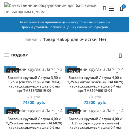
наших менеджеров.
0
По техническим причинам цены могут быть не актуальны.
Просим уточнять наличие и цены у наших менеджеров.
Главная
Товар Набор для очистки
Нет
ПОДБОР
16 м3
20 м3
Бассейн круглый Лагуна 3,50 х
Бассейн круглый Лагуна 4,00 х
круг
круг
1,25 м (светло-серый RAL7004)
1,25 м (мятно-зелёный RAL6029)
каркас,скиммер,чашка 0,6мм
каркас,скиммер,чашка 0,4мм
арт.ТМ818/35019-06
арт.ТМ819/40018-04
Лагуна
Лагуна
74500
руб.
73500
руб.
20 м3
20 м3
Бассейн круглый Лагуна 4,00 х
Бассейн круглый Лагуна 4,00 х
круг
круг
1,25 м (мятно-зелёный RAL6029)
1,25 м (природный камень)
каркас,скиммер,чашка 0,6мм
каркас,скиммер,чашка 0,4мм