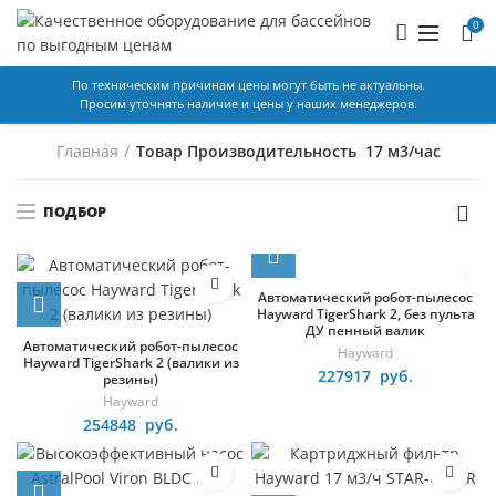
наших менеджеров.
0
По техническим причинам цены могут быть не актуальны.
Просим уточнять наличие и цены у наших менеджеров.
Главная
Товар Производительность
17 м3/час
ПОДБОР
Автоматический робот-пылесос
Hayward TigerShark 2, без пульта
ДУ пенный валик
Автоматический робот-пылесос
Hayward
Hayward TigerShark 2 (валики из
227917
руб.
резины)
Hayward
254848
руб.