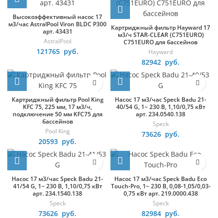
Высокоэффективный насос 17
м3/час AstralPool Viron BLDC P300
Картриджный фильтр Hayward 17
арт. 43431
м3/ч STAR-CLEAR (C751EURO)
AstralPool
C751EURO для бассейнов
121765
руб.
Hayward
82942
руб.
Картриджный фильтр Pool King
Насос 17 м3/час Speck Badu 21-
KFC 75, 225 мм, 17 м3/ч,
40/54 G, 1~ 230 В, 1,10/0,75 кВт
подключение 50 мм KFC75 для
арт. 234.0540.138
бассейнов
Speck
Pool King
73626
руб.
20593
руб.
Насос 17 м3/час Speck Badu 21-
Насос 17 м3/час Speck Badu Eco
41/54 G, 1~ 230 В, 1,10/0,75 кВт
Touch-Pro, 1~ 230 В, 0,08-1,05/0,03-
арт. 234.1540.138
0,75 кВт арт. 219.0000.438
Speck
Speck
73626
руб.
82984
руб.