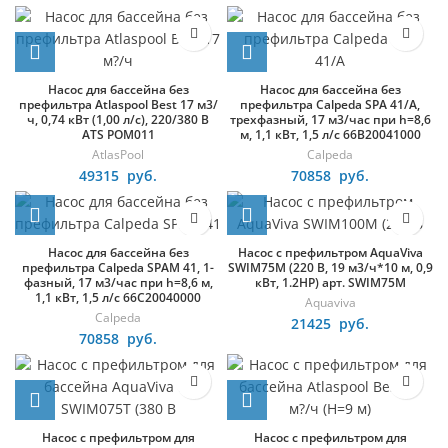
Насос для бассейна без
Насос для бассейна без
префильтра Atlaspool Best 17 м3/
префильтра Calpeda SPA 41/A,
ч, 0,74 кВт (1,00 л/с), 220/380 В
трехфазный, 17 м3/час при h=8,6
ATS POM011
м, 1,1 кВт, 1,5 л/с 66B20041000
AtlasPool
Calpeda
49315
руб.
70858
руб.
Насос для бассейна без
Насос с префильтром AquaViva
префильтра Calpeda SPAM 41, 1-
SWIM75M (220 В, 19 м3/ч*10 м, 0,9
фазный, 17 м3/час при h=8,6 м,
кВт, 1.2HP) арт. SWIM75M
1,1 кВт, 1,5 л/с 66C20040000
Aquaviva
Calpeda
21425
руб.
70858
руб.
Насос с префильтром для
Насос с префильтром для