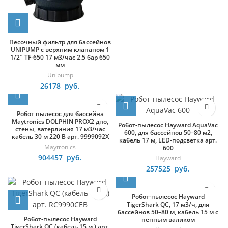
Песочный фильтр для бассейнов
UNIPUMP с верхним клапаном 1
1/2″ TF-650 17 м3/час 2.5 бар 650
мм
Unipump
26178
руб.
Робот пылесос для бассейна
Maytronics DOLPHIN PROX2 дно,
Робот-пылесос Hayward AquaVac
стены, ватерлиния 17 м3/час
600, для бассейнов 50–80 м2,
кабель 30 м 220 В арт. 9999092X
кабель 17 м, LED-подсветка арт.
Maytronics
600
904457
руб.
Hayward
257525
руб.
Робот-пылесос Hayward
TigerShark QC, 17 м3/ч, для
бассейнов 50–80 м, кабель 15 м с
Робот-пылесос Hayward
пенным валиком
TigerShark QC (кабель 15 м.) арт.