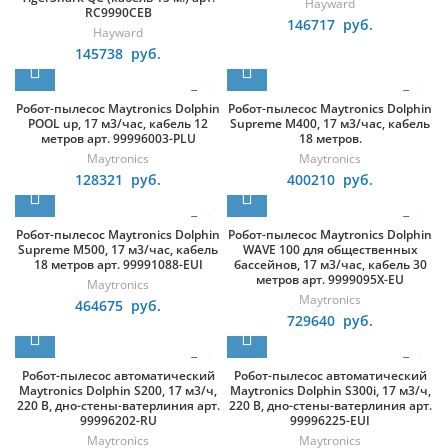
Hayward
RC9990CEB
146717
руб.
Hayward
145738
руб.
Робот-пылесос Maytronics Dolphin
Робот-пылесос Maytronics Dolphin
POOL up, 17 м3/час, кабель 12
Supreme M400, 17 м3/час, кабель
метров арт. 99996003-PLU
18 метров.
Maytronics
Maytronics
128321
руб.
400210
руб.
Робот-пылесос Maytronics Dolphin
Робот-пылесос Maytronics Dolphin
Supreme M500, 17 м3/час, кабель
WAVE 100 для общественных
18 метров арт. 99991088-EUI
бассейнов, 17 м3/час, кабель 30
метров арт. 9999095X-EU
Maytronics
Maytronics
464675
руб.
729640
руб.
Робот-пылесос автоматический
Робот-пылесос автоматический
Maytronics Dolphin S200, 17 м3/ч,
Maytronics Dolphin S300i, 17 м3/ч,
220 В, дно-стены-ватерлиния арт.
220 В, дно-стены-ватерлиния арт.
99996202-RU
99996225-EUI
Maytronics
Maytronics