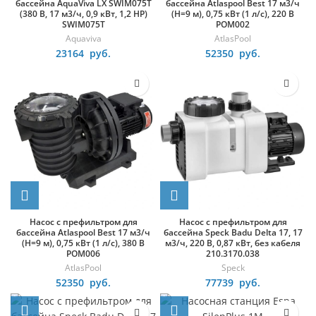
бассейна AquaViva LX SWIM075T
бассейна Atlaspool Best 17 м3/ч
(380 В, 17 м3/ч, 0,9 кВт, 1,2 HP)
(H=9 м), 0,75 кВт (1 л/с), 220 В
SWIM075T
POM002
Aquaviva
AtlasPool
23164
руб.
52350
руб.
Насос с префильтром для
Насос с префильтром для
бассейна Atlaspool Best 17 м3/ч
бассейна Speck Badu Delta 17, 17
(H=9 м), 0,75 кВт (1 л/с), 380 В
м3/ч, 220 В, 0,87 кВт, без кабеля
POM006
210.3170.038
AtlasPool
Speck
52350
руб.
77739
руб.