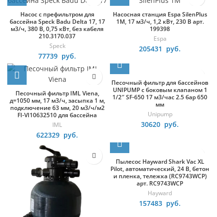
Насос с префильтром для
Насосная станция Espa SilenPlus
бассейна Speck Badu Delta 17, 17
1M, 17 м3/ч, 1,2 кВт, 230 В арт.
м3/ч, 380 В, 0,75 кВт, без кабеля
199398
210.3170.037
Espa
Speck
205431
руб.
77739
руб.
Песочный фильтр для бассейнов
UNIPUMP с боковым клапаном 1
Песочный фильтр IML Viena,
1/2″ SF-650 17 м3/час 2.5 бар 650
д=1050 мм, 17 м3/ч, засыпка 1 м,
мм
подключение 63 мм, 20 м3/ч/м2
Unipump
FI-VI10632510 для бассейна
30620
руб.
IML
622329
руб.
Пылесос Hayward Shark Vac XL
Pilot, автоматический, 24 В, бетон
и пленка, тележка (RC9743WCP)
арт. RC9743WCP
Hayward
157483
руб.