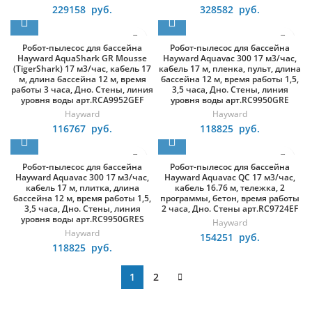
229158
руб.
328582
руб.
Робот-пылесос для бассейна
Робот-пылесос для бассейна
Hayward AquaShark GR Mousse
Hayward Aquavac 300 17 м3/час,
(TigerShark) 17 м3/час, кабель 17
кабель 17 м, пленка, пульт, длина
м, длина бассейна 12 м, время
бассейна 12 м, время работы 1,5,
работы 3 часа, Дно. Стены, линия
3,5 часа, Дно. Стены, линия
уровня воды арт.RCA9952GEF
уровня воды арт.RC9950GRE
Hayward
Hayward
116767
руб.
118825
руб.
Робот-пылесос для бассейна
Робот-пылесос для бассейна
Hayward Aquavac 300 17 м3/час,
Hayward Aquavac QC 17 м3/час,
кабель 17 м, плитка, длина
кабель 16.76 м, тележка, 2
бассейна 12 м, время работы 1,5,
программы, бетон, время работы
3,5 часа, Дно. Стены, линия
2 часа, Дно. Стены арт.RC9724EF
уровня воды арт.RC9950GRES
Hayward
Hayward
154251
руб.
118825
руб.
1
2