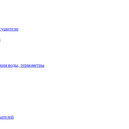
сушители
в
ения воды, термометры
вателей