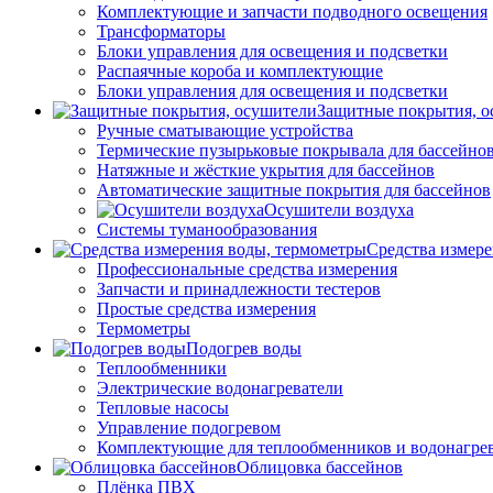
Комплектующие и запчасти подводного освещения
Трансформаторы
Блоки управления для освещения и подсветки
Распаячные короба и комплектующие
Блоки управления для освещения и подсветки
Защитные покрытия, о
Ручные сматывающие устройства
Термические пузырьковые покрывала для бассейно
Натяжные и жёсткие укрытия для бассейнов
Автоматические защитные покрытия для бассейнов
Осушители воздуха
Системы туманообразования
Средства измер
Профессиональные средства измерения
Запчасти и принадлежности тестеров
Простые средства измерения
Термометры
Подогрев воды
Теплообменники
Электрические водонагреватели
Тепловые насосы
Управление подогревом
Комплектующие для теплообменников и водонагре
Облицовка бассейнов
Плёнка ПВХ