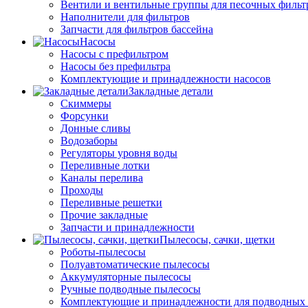
Вентили и вентильные группы для песочных фильт
Наполнители для фильтров
Запчасти для фильтров бассейна
Насосы
Насосы с префильтром
Насосы без префильтра
Комплектующие и принадлежности насосов
Закладные детали
Скиммеры
Форсунки
Донные сливы
Водозаборы
Регуляторы уровня воды
Переливные лотки
Каналы перелива
Проходы
Переливные решетки
Прочие закладные
Запчасти и принадлежности
Пылесосы, сачки, щетки
Роботы-пылесосы
Полуавтоматические пылесосы
Аккумуляторные пылесосы
Ручные подводные пылесосы
Комплектующие и принадлежности для подводных