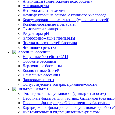
Альгициды (уничтожение водорослей)
Антикальциты
Вспомогательная химия
Дезинфекторы на основе Активного кислорода
Коагулирование и осветление (удаление взвесей)
Комбинированные препараты
Очистители фильтров
Регуляторы pH
Хлоросодержащие препараты
Чистка поверхностей бассейна
Чистящие средства
Бассейны
Надувные бассейны САП
Сборные бассейны
Деревянные бассейны
Композитные бассейны
Панельные бассейны
Чашковые пакеты
Сопутствующие товары, принадлежности
Фильтры
Фильтровальные установки (фильтр с насосом)
Песочные фильтры для частных бассейнов (без насо
Песочные фильтры для Общественных бассейнов
Картриджные фильтровальные установки для бассе
Диатомитовые и гидроциклонные фильтры