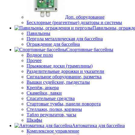
Доп. оборудование
Бесхлорные (реагентные) дозаторы и системы
Павильоны, огражд
Павильоны
Пергола металлическая для бассейна
Ограждение для бассейна
Спортивные бассейны
Водное поло
Прочее
Прыжковые доски (трамплины)
Разделительные дорожки и указатели
Cигнальное оборудование, разметка
Вышки судейские, пьедесталы
Крепёж, анкера
Скамейки, лавки
Спасательные средства
Стартовые тумбы, панели поворота
Стеллажи, полки, корзины
Табло результатов, часы
Шкафы
Автоматика для бассейна
Комплексное управление