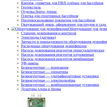
Крепёж, герметик для ПВХ плёнки для бассейнов
Геотекстиль
Отделка борта, террас
Плитка для спортивных бассейнов
Противоскользящие покрытия для бассейнов
Окружающий декор, оформление для прудов и сада 
Оборудование для дез
Станции дозирования и контроля
Электроды (датчики)
Запчасти и принадлежности оборудования дезинфе
Расходники оборудования дезинфекции
Насосы дозирования реагентов перистальтические
Насосы дозирования реагентов плунжерные
Насосы дозирования реагентов мембранные
УФ-лампы
Безреагентные — ионизация
Безреагентные — озонаторы
Безреагентные — ультрафиолетовые установки
Безреагентные — электролизёры
Безреагентные — комбинированные установки
Дозаторы хлора и брома