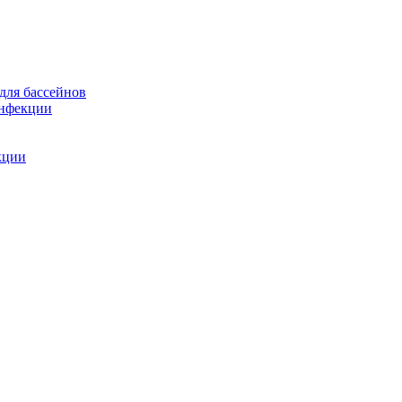
для бассейнов
инфекции
кции