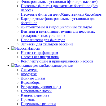
Фильтровальные установки (фильтр с насосом)
Песочные фильтры для частных бассейнов (без
насоса)
Песочные фильтры для Общественных бассейнов
Картриджные фильтровальные установки для
бассейнов
Диатомитовые и гидроциклонные фильтры
Вентили и вентильные группы для песочных
фильтровальных установок
Наполнители для фильтров
Запчасти для фильтров бассейна
Насосы
Насосы с префильтром
Насосы без префильтра
Комплектующие и принадлежности насосов
Закладные детали
Скиммеры
Форсунки
Донные сливы
Водозаборы
Регуляторы уровня воды
Переливные лотки
Каналы перелива
Проходы
Переливные решетки