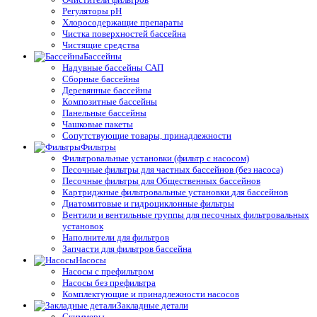
Регуляторы pH
Хлоросодержащие препараты
Чистка поверхностей бассейна
Чистящие средства
Бассейны
Надувные бассейны САП
Сборные бассейны
Деревянные бассейны
Композитные бассейны
Панельные бассейны
Чашковые пакеты
Сопутствующие товары, принадлежности
Фильтры
Фильтровальные установки (фильтр с насосом)
Песочные фильтры для частных бассейнов (без насоса)
Песочные фильтры для Общественных бассейнов
Картриджные фильтровальные установки для бассейнов
Диатомитовые и гидроциклонные фильтры
Вентили и вентильные группы для песочных фильтровальных
установок
Наполнители для фильтров
Запчасти для фильтров бассейна
Насосы
Насосы с префильтром
Насосы без префильтра
Комплектующие и принадлежности насосов
Закладные детали
Скиммеры