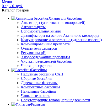
Меню
0
ед.
/
0
руб.
Каталог товаров
Химия для бассейна
Альгициды (уничтожение водорослей)
Антикальциты
Вспомогательная химия
Дезинфекторы на основе Активного кислорода
Коагулирование и осветление (удаление взвесей)
Комбинированные препараты
Очистители фильтров
Регуляторы pH
Хлоросодержащие препараты
Чистка поверхностей бассейна
Чистящие средства
Бассейны
Надувные бассейны САП
Сборные бассейны
Деревянные бассейны
Композитные бассейны
Панельные бассейны
Чашковые пакеты
Сопутствующие товары, принадлежности
Фильтры