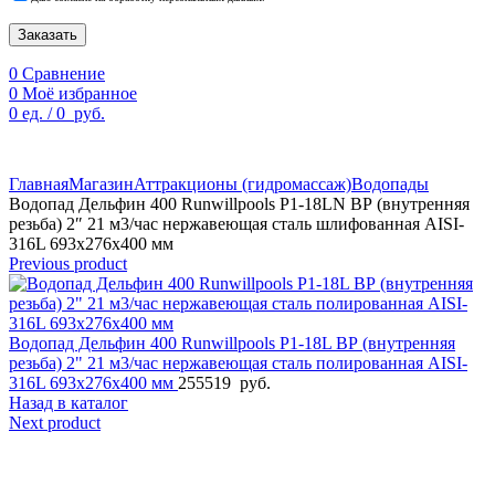
Заказать
0
Сравнение
0
Моё избранное
0
ед.
/
0
руб.
По техническим причинам цены могут быть не актуальны.
Просим уточнять наличие и цены у наших менеджеров.
Главная
Магазин
Аттракционы (гидромассаж)
Водопады
Водопад Дельфин 400 Runwillpools Р1-18LN ВР (внутренняя
резьба) 2″ 21 м3/час нержавеющая сталь шлифованная AISI-
316L 693х276х400 мм
Previous product
Водопад Дельфин 400 Runwillpools Р1-18L ВР (внутренняя
резьба) 2" 21 м3/час нержавеющая сталь полированная AISI-
316L 693х276х400 мм
255519
руб.
Назад в каталог
Next product