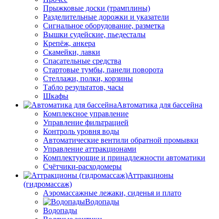
Прыжковые доски (трамплины)
Разделительные дорожки и указатели
Cигнальное оборудование, разметка
Вышки судейские, пьедесталы
Крепёж, анкера
Скамейки, лавки
Спасательные средства
Стартовые тумбы, панели поворота
Стеллажи, полки, корзины
Табло результатов, часы
Шкафы
Автоматика для бассейна
Комплексное управление
Управление фильтрацией
Контроль уровня воды
Автоматические вентили обратной промывки
Управление аттракционами
Комплектующие и принадлежности автоматики
Счётчики-расходомеры
Аттракционы
(гидромассаж)
Аэромассажные лежаки, сиденья и плато
Водопады
Водопады