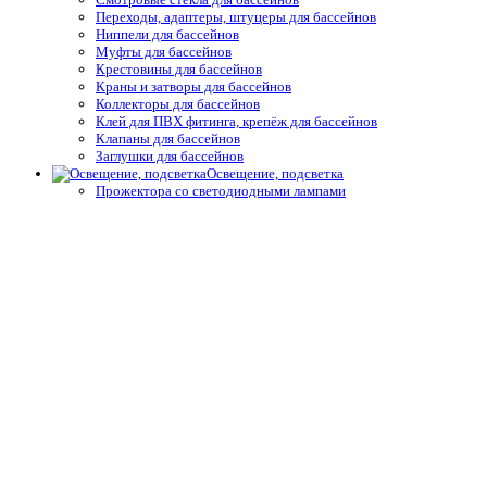
Переходы, адаптеры, штуцеры для бассейнов
Ниппели для бассейнов
Муфты для бассейнов
Крестовины для бассейнов
Краны и затворы для бассейнов
Коллекторы для бассейнов
Клей для ПВХ фитинга, крепёж для бассейнов
Клапаны для бассейнов
Заглушки для бассейнов
Освещение, подсветка
Прожектора со светодиодными лампами
Прожектора с галогеновыми лампами
Лампы для светодиодных прожекторов
Лампы для галогеновых прожекторов
Комплектующие и запчасти подводного освещения
Трансформаторы
Блоки управления для освещения и подсветки
Распаячные короба и комплектующие
Блоки управления для освещения и подсветки
Защитные покрытия, осушители
Ручные сматывающие устройства
Термические пузырьковые покрывала для бассейнов
Натяжные и жёсткие укрытия для бассейнов
Автоматические защитные покрытия для бассейнов
Осушители воздуха
Системы туманообразования
Средства измерения воды,
термометры