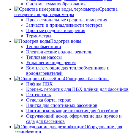
Системы туманообразования
Средства
измерения воды, термометры
Профессиональные средства измерения
Запчасти и принадлежности тестеров
Простые средства измерения
Термометры
Подогрев воды
Теплообменники
Электрические водонагреватели
Тепловые насосы
Управление подогревом
Комплектующие для теплообменников и
водонагревателей
Облицовка бассейнов
Плёнка ПВХ
Крепёж, герметик для ПВХ плёнки для бассейнов
Геотекстиль
Отделка борта, террас
Плитка для спортивных бассейнов
Противоскользящие покрытия для бассейнов
Окружающий декор, оформление для прудов и
сада для бассейнов
Оборудование для
дезинфекции