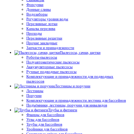
Форсунки
Донные сливы
Водозаборы
Регуляторы уровня воды
Переливные лотки
Каналы перелива
Проходы
Переливные решетки
Прочие закладные
Запчасти и принадлежности
Пылесосы, сачки, щетки
Роботы-пылесосы
Полуавтоматические пылесосы
Аккумуляторные пылесосы
Ручные подводные пылесосы
Комплектующие и принадлежности для подводных
пылесосов
Лестницы и поручни
Лестницы
Поручни
Комплектующие и принадлежности лестниц для бассейнов
Подъёмники, лестницы, поручни для инвалидов
Трубы и фитинги
Фланцы для бассейнов
Углы для бассейнов
Трубы для бассейнов
Тройники для бассейнов
Смотровые стёкла для бассейнов