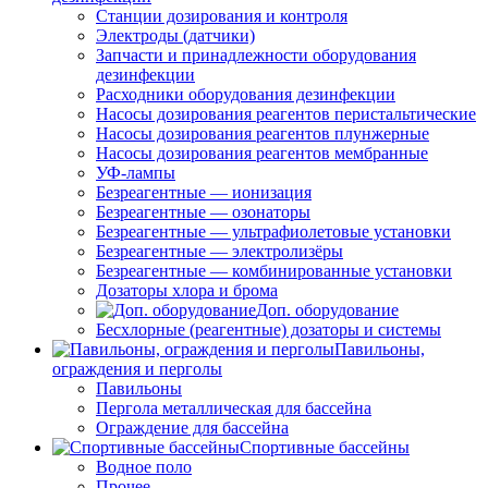
Станции дозирования и контроля
Электроды (датчики)
Запчасти и принадлежности оборудования
дезинфекции
Расходники оборудования дезинфекции
Насосы дозирования реагентов перистальтические
Насосы дозирования реагентов плунжерные
Насосы дозирования реагентов мембранные
УФ-лампы
Безреагентные — ионизация
Безреагентные — озонаторы
Безреагентные — ультрафиолетовые установки
Безреагентные — электролизёры
Безреагентные — комбинированные установки
Дозаторы хлора и брома
Доп. оборудование
Бесхлорные (реагентные) дозаторы и системы
Павильоны,
ограждения и перголы
Павильоны
Пергола металлическая для бассейна
Ограждение для бассейна
Спортивные бассейны
Водное поло
Прочее