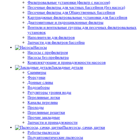
Фильтровальные установки (фильтр с насосом)
Песочные фильтры для частных бассейнов (без насоса)
Песочные фильтры для Общественных бассейнов
Картриджные фильтровальные установки для бассейнов
Диатомитовые и гидроциклонные фильтры
Вентили и вентильные группы для песочных фильтровальных
установок
Наполнители для фильтров
Запчасти для фильтров бассейна
Насосы
Насосы с префильтром
Насосы без префильтра
Комплектующие и принадлежности насосов
Закладные детали
Скиммеры
Форсунки
Донные сливы
Водозаборы
Регуляторы уровня воды
Переливные лотки
Каналы перелива
Проходы
Переливные решетки
Прочие закладные
Запчасти и принадлежности
Пылесосы, сачки, щетки
Роботы-пылесосы
Полуавтоматические пылесосы