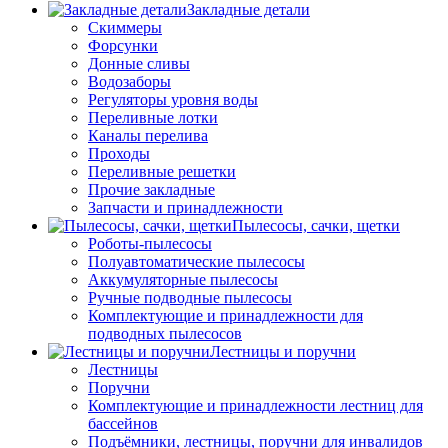
Закладные детали
Скиммеры
Форсунки
Донные сливы
Водозаборы
Регуляторы уровня воды
Переливные лотки
Каналы перелива
Проходы
Переливные решетки
Прочие закладные
Запчасти и принадлежности
Пылесосы, сачки, щетки
Роботы-пылесосы
Полуавтоматические пылесосы
Аккумуляторные пылесосы
Ручные подводные пылесосы
Комплектующие и принадлежности для
подводных пылесосов
Лестницы и поручни
Лестницы
Поручни
Комплектующие и принадлежности лестниц для
бассейнов
Подъёмники, лестницы, поручни для инвалидов