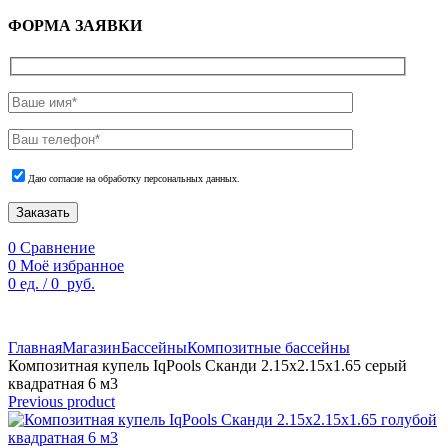
ФОРМА ЗАЯВКИ
Даю согласие на обработку персональных данных.
Заказать
0
Сравнение
0
Моё избранное
0
ед.
/
0
руб.
По техническим причинам цены могут быть не актуальны.
Просим уточнять наличие и цены у наших менеджеров.
Главная
Магазин
Бассейны
Композитные бассейны
Композитная купель IqPools Сканди 2.15х2.15х1.65 серый
квадратная 6 м3
Previous product