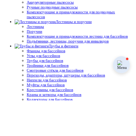
Аккумуляторные пылесосы
Ручные подводные пылесосы
Комплектующие и принадлежности для подводных
пылесосов
Лестницы и поручни
Лестницы
Поручни
Комплектующие и принадлежности лестниц для бассейнов
Подъёмники, лестницы, поручни для инвалидов
Трубы и фитинги
Фланцы для бассейнов
Углы для бассейнов
Трубы для бассейнов
Тройники для бассейнов
Смотровые стёкла для бассейнов
Переходы, адаптеры, штуцеры для бассейнов
Ниппели для бассейнов
Муфты для бассейнов
Крестовины для бассейнов
Краны и затворы для бассейнов
Коллекторы для бассейнов
Клей для ПВХ фитинга, крепёж для бассейнов
Клапаны для бассейнов
Заглушки для бассейнов
Освещение, подсветка
Прожектора со светодиодными лампами
Прожектора с галогеновыми лампами
Лампы для светодиодных прожекторов