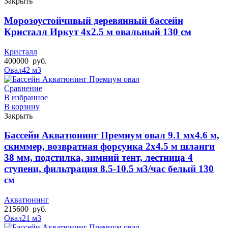
Закрыть
Морозоустойчивый деревянный бассейн
Кристалл Иркут 4х2.5 м овальный 130 см
Кристалл
400000
руб.
Овал
42 м3
Сравнение
В избранное
В корзину
Закрыть
Бассейн Акватюнинг Премиум овал 9.1 мх4.6 м,
скиммер, возвратная форсунка 2х4.5 м шланги
38 мм, подстилка, зимний тент, лестница 4
ступени, фильтрация 8.5-10.5 м3/час белый 130
см
Акватюнинг
215600
руб.
Овал
21 м3