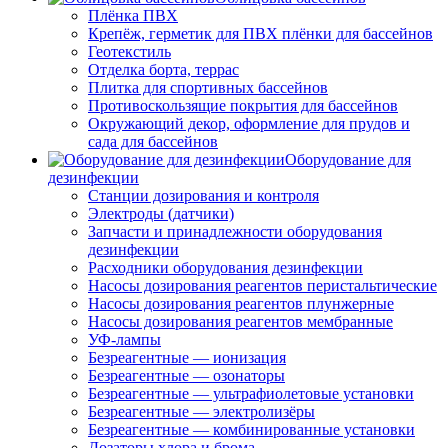
Плёнка ПВХ
Крепёж, герметик для ПВХ плёнки для бассейнов
Геотекстиль
Отделка борта, террас
Плитка для спортивных бассейнов
Противоскользящие покрытия для бассейнов
Окружающий декор, оформление для прудов и
сада для бассейнов
Оборудование для
дезинфекции
Станции дозирования и контроля
Электроды (датчики)
Запчасти и принадлежности оборудования
дезинфекции
Расходники оборудования дезинфекции
Насосы дозирования реагентов перистальтические
Насосы дозирования реагентов плунжерные
Насосы дозирования реагентов мембранные
УФ-лампы
Безреагентные — ионизация
Безреагентные — озонаторы
Безреагентные — ультрафиолетовые установки
Безреагентные — электролизёры
Безреагентные — комбинированные установки
Дозаторы хлора и брома