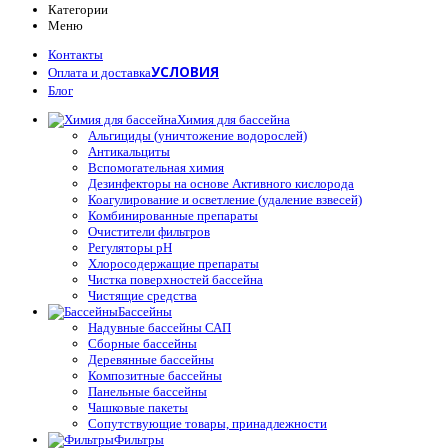
Категории
Меню
Контакты
УСЛОВИЯ
Оплата и доставка
Блог
Химия для бассейна
Альгициды (уничтожение водорослей)
Антикальциты
Вспомогательная химия
Дезинфекторы на основе Активного кислорода
Коагулирование и осветление (удаление взвесей)
Комбинированные препараты
Очистители фильтров
Регуляторы pH
Хлоросодержащие препараты
Чистка поверхностей бассейна
Чистящие средства
Бассейны
Надувные бассейны САП
Сборные бассейны
Деревянные бассейны
Композитные бассейны
Панельные бассейны
Чашковые пакеты
Сопутствующие товары, принадлежности
Фильтры