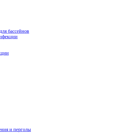
для бассейнов
инфекции
кции
ения и перголы