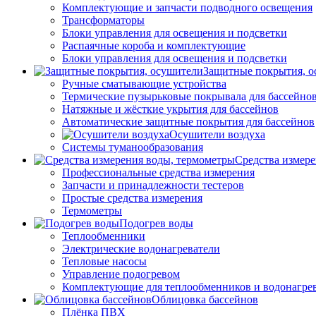
Комплектующие и запчасти подводного освещения
Трансформаторы
Блоки управления для освещения и подсветки
Распаячные короба и комплектующие
Блоки управления для освещения и подсветки
Защитные покрытия, о
Ручные сматывающие устройства
Термические пузырьковые покрывала для бассейно
Натяжные и жёсткие укрытия для бассейнов
Автоматические защитные покрытия для бассейнов
Осушители воздуха
Системы туманообразования
Средства измер
Профессиональные средства измерения
Запчасти и принадлежности тестеров
Простые средства измерения
Термометры
Подогрев воды
Теплообменники
Электрические водонагреватели
Тепловые насосы
Управление подогревом
Комплектующие для теплообменников и водонагре
Облицовка бассейнов
Плёнка ПВХ