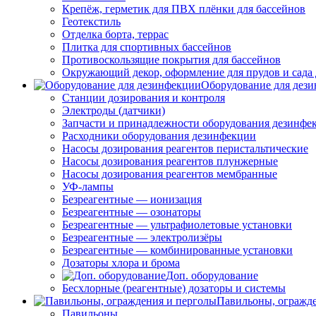
Крепёж, герметик для ПВХ плёнки для бассейнов
Геотекстиль
Отделка борта, террас
Плитка для спортивных бассейнов
Противоскользящие покрытия для бассейнов
Окружающий декор, оформление для прудов и сада 
Оборудование для дез
Станции дозирования и контроля
Электроды (датчики)
Запчасти и принадлежности оборудования дезинфе
Расходники оборудования дезинфекции
Насосы дозирования реагентов перистальтические
Насосы дозирования реагентов плунжерные
Насосы дозирования реагентов мембранные
УФ-лампы
Безреагентные — ионизация
Безреагентные — озонаторы
Безреагентные — ультрафиолетовые установки
Безреагентные — электролизёры
Безреагентные — комбинированные установки
Дозаторы хлора и брома
Доп. оборудование
Бесхлорные (реагентные) дозаторы и системы
Павильоны, огражд
Павильоны