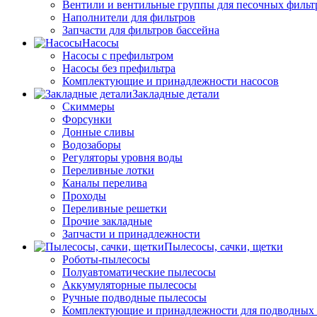
Вентили и вентильные группы для песочных фильт
Наполнители для фильтров
Запчасти для фильтров бассейна
Насосы
Насосы с префильтром
Насосы без префильтра
Комплектующие и принадлежности насосов
Закладные детали
Скиммеры
Форсунки
Донные сливы
Водозаборы
Регуляторы уровня воды
Переливные лотки
Каналы перелива
Проходы
Переливные решетки
Прочие закладные
Запчасти и принадлежности
Пылесосы, сачки, щетки
Роботы-пылесосы
Полуавтоматические пылесосы
Аккумуляторные пылесосы
Ручные подводные пылесосы
Комплектующие и принадлежности для подводных