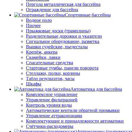
Пергола металлическая для бассейна
Ограждение для бассейна
Спортивные бассейны
Водное поло
Прочее
Прыжковые доски (трамплины)
Разделительные дорожки и указатели
Cигнальное оборудование, разметка
Вышки судейские, пьедесталы
Крепёж, анкера
Скамейки, лавки
Спасательные средства
Стартовые тумбы, панели поворота
Стеллажи, полки, корзины
Табло результатов, часы
Шкафы
Автоматика для бассейна
Комплексное управление
Управление фильтрацией
Контроль уровня воды
Автоматические вентили обратной промывки
Управление аттракционами
Комплектующие и принадлежности автоматики
Счётчики-расходомеры
Аттракционы (гидромасса