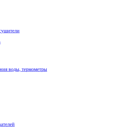
сушители
в
ения воды, термометры
вателей