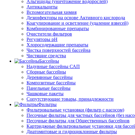
Альгициды (уничтожение водорослей)
Антикальциты
Вспомогательная химия
Дезинфекторы на основе Активного кислорода
Коагулирование и осветление (удаление взвесей)
Комбинированные препараты
Очистители фильтров
Регуляторы pH
Хлоросодержащие препараты
Чистка поверхностей бассейна
Чистящие средства
Бассейны
Надувные бассейны САП
Сборные бассейны
Деревянные бассейны
Композитные бассейны
Панельные бассейны
Чашковые пакеты
Сопутствующие товары, принадлежности
Фильтры
Фильтровальные установки (фильтр с насосом)
Песочные фильтры для частных бассейнов (без насо
Песочные фильтры для Общественных бассейнов
Картриджные фильтровальные установки для бассе
Диатомитовые и гидроциклонные фильтры