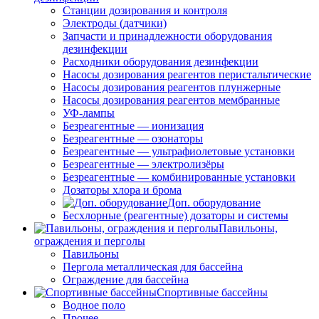
Станции дозирования и контроля
Электроды (датчики)
Запчасти и принадлежности оборудования
дезинфекции
Расходники оборудования дезинфекции
Насосы дозирования реагентов перистальтические
Насосы дозирования реагентов плунжерные
Насосы дозирования реагентов мембранные
УФ-лампы
Безреагентные — ионизация
Безреагентные — озонаторы
Безреагентные — ультрафиолетовые установки
Безреагентные — электролизёры
Безреагентные — комбинированные установки
Дозаторы хлора и брома
Доп. оборудование
Бесхлорные (реагентные) дозаторы и системы
Павильоны,
ограждения и перголы
Павильоны
Пергола металлическая для бассейна
Ограждение для бассейна
Спортивные бассейны
Водное поло
Прочее