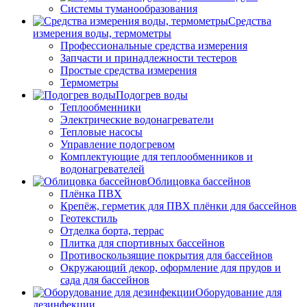
Системы туманообразования
Средства
измерения воды, термометры
Профессиональные средства измерения
Запчасти и принадлежности тестеров
Простые средства измерения
Термометры
Подогрев воды
Теплообменники
Электрические водонагреватели
Тепловые насосы
Управление подогревом
Комплектующие для теплообменников и
водонагревателей
Облицовка бассейнов
Плёнка ПВХ
Крепёж, герметик для ПВХ плёнки для бассейнов
Геотекстиль
Отделка борта, террас
Плитка для спортивных бассейнов
Противоскользящие покрытия для бассейнов
Окружающий декор, оформление для прудов и
сада для бассейнов
Оборудование для
дезинфекции