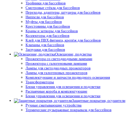
Тройники для бассейнов
Смотровые стёкла для бассейнов
Переходы, адаптеры, штуцеры для бассейнов
Ниппели для бассейнов
Муфты для бассейнов
Крестовины для бассейнов
Краны и затворы для бассейнов
Коллекторы для бассейнов
Клей для ПВХ фитинга, крепёж для бассейнов
Клапаны для бассейнов
Заглушки для бассейнов
Освещение, подсветка
Прожектора со светодиодными лампами
Прожектора с галогеновыми лампами
Лампы для светодиодных прожекторов
Лампы для галогеновых прожекторов
Комплектующие и запчасти подводного освещения
Трансформаторы
Блоки управления для освещения и подсветки
Распаячные короба и комплектующие
Блоки управления для освещения и подсветки
Защитные покрытия, осушители
Ручные сматывающие устройства
Термические пузырьковые покрывала для бассейнов
Натяжные и жёсткие укрытия для бассейнов
Автоматические защитные покрытия для бассейнов
Осушители воздуха
Системы туманообразования