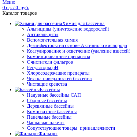
Меню
0
ед.
/
0
руб.
Каталог товаров
Химия для бассейна
Альгициды (уничтожение водорослей)
Антикальциты
Вспомогательная химия
Дезинфекторы на основе Активного кислорода
Коагулирование и осветление (удаление взвесей)
Комбинированные препараты
Очистители фильтров
Регуляторы pH
Хлоросодержащие препараты
Чистка поверхностей бассейна
Чистящие средства
Бассейны
Надувные бассейны САП
Сборные бассейны
Деревянные бассейны
Композитные бассейны
Панельные бассейны
Чашковые пакеты
Сопутствующие товары, принадлежности
Фильтры