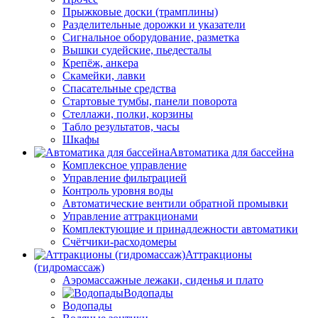
Прыжковые доски (трамплины)
Разделительные дорожки и указатели
Cигнальное оборудование, разметка
Вышки судейские, пьедесталы
Крепёж, анкера
Скамейки, лавки
Спасательные средства
Стартовые тумбы, панели поворота
Стеллажи, полки, корзины
Табло результатов, часы
Шкафы
Автоматика для бассейна
Комплексное управление
Управление фильтрацией
Контроль уровня воды
Автоматические вентили обратной промывки
Управление аттракционами
Комплектующие и принадлежности автоматики
Счётчики-расходомеры
Аттракционы
(гидромассаж)
Аэромассажные лежаки, сиденья и плато
Водопады
Водопады