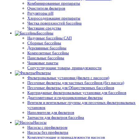
Комбинированные препараты
Очистители фильтров
Регуляторы pH
Хлоросодержащие препараты
Чистка поверхностей бассейна
Чистящие средства
Бассейны
Надувные бассейны САП
Сборные бассейны
Деревянные бассейны
Композитные бассейны
Панельные бассейны
Чашковые пакеты
Сопутствующие товары, принадлежности
Фильтры
Фильтровальные установки (фильтр с насосом)
Песочные фильтры для частных бассейнов (без насоса)
Песочные фильтры для Общественных бассейнов
Картриджные фильтровальные установки для бассейнов
Диатомитовые и гидроциклонные фильтры
Вентили и вентильные группы для песочных фильтровальных
установок
Наполнители для фильтров
Запчасти для фильтров бассейна
Насосы
Насосы с префильтром
Насосы без префильтра
Комплектующие и принадлежности насосов