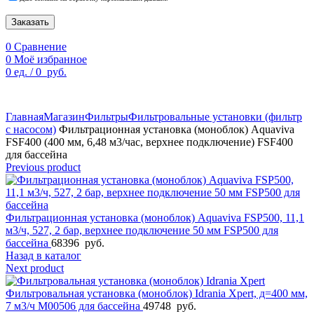
Заказать
0
Сравнение
0
Моё избранное
0
ед.
/
0
руб.
По техническим причинам цены могут быть не актуальны.
Просим уточнять наличие и цены у наших менеджеров.
Главная
Магазин
Фильтры
Фильтровальные установки (фильтр
с насосом)
Фильтрационная установка (моноблок) Aquaviva
FSF400 (400 мм, 6,48 м3/час, верхнее подключение) FSF400
для бассейна
Previous product
Фильтрационная установка (моноблок) Aquaviva FSP500, 11,1
м3/ч, 527, 2 бар, верхнее подключение 50 мм FSP500 для
бассейна
68396
руб.
Назад в каталог
Next product
Фильтровальная установка (моноблок) Idrania Xpert, д=400 мм,
7 м3/ч M00506 для бассейна
49748
руб.