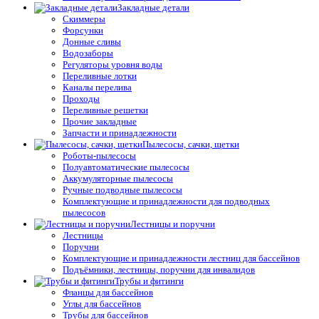
Закладные детали
Скиммеры
Форсунки
Донные сливы
Водозаборы
Регуляторы уровня воды
Переливные лотки
Каналы перелива
Проходы
Переливные решетки
Прочие закладные
Запчасти и принадлежности
Пылесосы, сачки, щетки
Роботы-пылесосы
Полуавтоматические пылесосы
Аккумуляторные пылесосы
Ручные подводные пылесосы
Комплектующие и принадлежности для подводных
пылесосов
Лестницы и поручни
Лестницы
Поручни
Комплектующие и принадлежности лестниц для бассейнов
Подъёмники, лестницы, поручни для инвалидов
Трубы и фитинги
Фланцы для бассейнов
Углы для бассейнов
Трубы для бассейнов