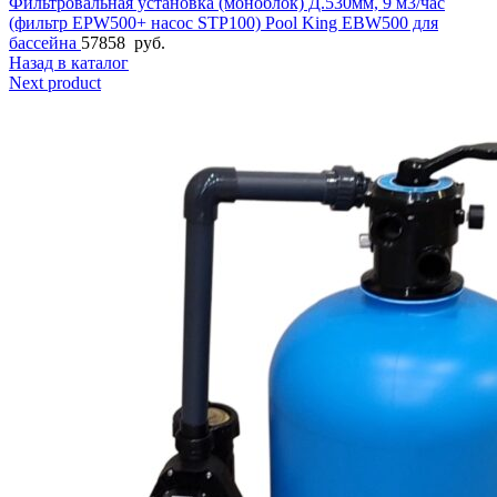
Фильтровальная установка (моноблок) Д.530мм, 9 м3/час
(фильтр EPW500+ насос STP100) Pool King EBW500 для
бассейна
57858
руб.
Назад в каталог
Next product