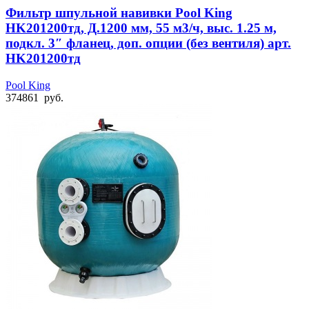
Фильтр шпульной навивки Pool King
HK201200тд, Д.1200 мм, 55 м3/ч, выс. 1.25 м,
подкл. 3″ фланец, доп. опции (без вентиля) арт.
HK201200тд
Pool King
374861
руб.