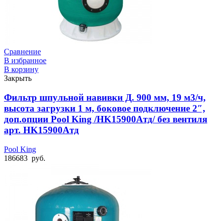
Сравнение
В избранное
В корзину
Закрыть
Фильтр шпульной навивки Д. 900 мм, 19 м3/ч,
высота загрузки 1 м, боковое подключение 2″,
доп.опции Pool King /HK15900Aтд/ без вентиля
арт. HK15900Aтд
Pool King
186683
руб.