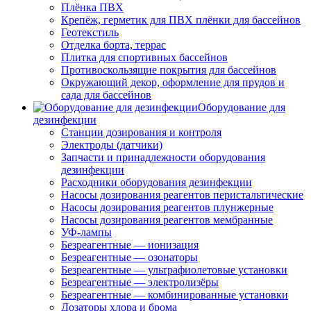
Плёнка ПВХ
Крепёж, герметик для ПВХ плёнки для бассейнов
Геотекстиль
Отделка борта, террас
Плитка для спортивных бассейнов
Противоскользящие покрытия для бассейнов
Окружающий декор, оформление для прудов и
сада для бассейнов
Оборудование для
дезинфекции
Станции дозирования и контроля
Электроды (датчики)
Запчасти и принадлежности оборудования
дезинфекции
Расходники оборудования дезинфекции
Насосы дозирования реагентов перистальтические
Насосы дозирования реагентов плунжерные
Насосы дозирования реагентов мембранные
УФ-лампы
Безреагентные — ионизация
Безреагентные — озонаторы
Безреагентные — ультрафиолетовые установки
Безреагентные — электролизёры
Безреагентные — комбинированные установки
Дозаторы хлора и брома