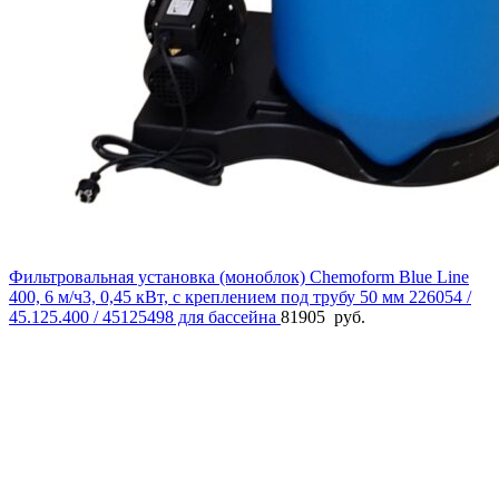
Фильтровальная установка (моноблок) Chemoform Blue Line
400, 6 м/ч3, 0,45 кВт, с креплением под трубу 50 мм 226054 /
45.125.400 / 45125498 для бассейна
81905
руб.