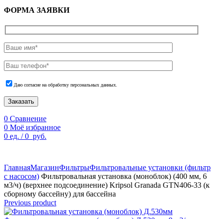
ФОРМА ЗАЯВКИ
Даю согласие на обработку персональных данных.
Заказать
0
Сравнение
0
Моё избранное
0
ед.
/
0
руб.
По техническим причинам цены могут быть не актуальны.
Просим уточнять наличие и цены у наших менеджеров.
Главная
Магазин
Фильтры
Фильтровальные установки (фильтр
с насосом)
Фильтровальная установка (моноблок) (400 мм, 6
м3/ч) (верхнее подсоединение) Kripsol Granada GTN406-33 (к
сборному бассейну) для бассейна
Previous product