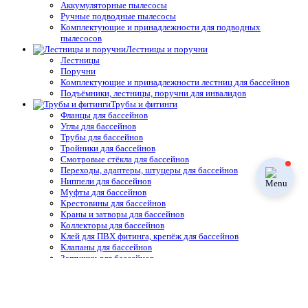
Аккумуляторные пылесосы
Ручные подводные пылесосы
Комплектующие и принадлежности для подводных
пылесосов
Лестницы и поручни
Лестницы
Поручни
Комплектующие и принадлежности лестниц для бассейнов
Подъёмники, лестницы, поручни для инвалидов
Трубы и фитинги
Фланцы для бассейнов
Углы для бассейнов
Трубы для бассейнов
Тройники для бассейнов
Смотровые стёкла для бассейнов
Переходы, адаптеры, штуцеры для бассейнов
Ниппели для бассейнов
Муфты для бассейнов
Крестовины для бассейнов
Краны и затворы для бассейнов
Коллекторы для бассейнов
Клей для ПВХ фитинга, крепёж для бассейнов
Клапаны для бассейнов
Заглушки для бассейнов
Освещение, подсветка
Прожектора со светодиодными лампами
Прожектора с галогеновыми лампами
Лампы для светодиодных прожекторов