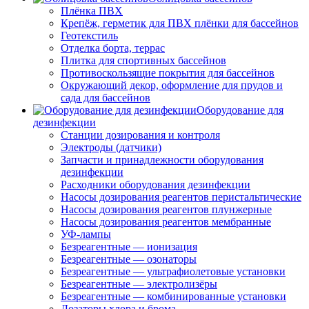
Плёнка ПВХ
Крепёж, герметик для ПВХ плёнки для бассейнов
Геотекстиль
Отделка борта, террас
Плитка для спортивных бассейнов
Противоскользящие покрытия для бассейнов
Окружающий декор, оформление для прудов и
сада для бассейнов
Оборудование для
дезинфекции
Станции дозирования и контроля
Электроды (датчики)
Запчасти и принадлежности оборудования
дезинфекции
Расходники оборудования дезинфекции
Насосы дозирования реагентов перистальтические
Насосы дозирования реагентов плунжерные
Насосы дозирования реагентов мембранные
УФ-лампы
Безреагентные — ионизация
Безреагентные — озонаторы
Безреагентные — ультрафиолетовые установки
Безреагентные — электролизёры
Безреагентные — комбинированные установки
Дозаторы хлора и брома