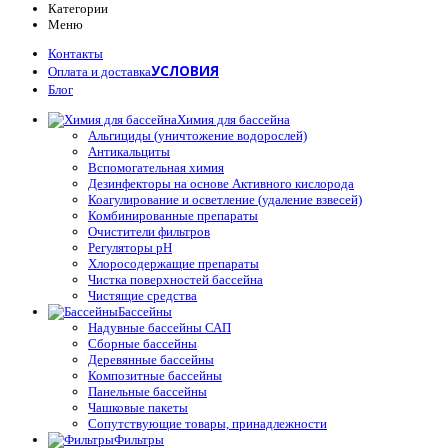
Категории
Меню
Контакты
УСЛОВИЯ
Оплата и доставка
Блог
Химия для бассейна
Альгициды (уничтожение водорослей)
Антикальциты
Вспомогательная химия
Дезинфекторы на основе Активного кислорода
Коагулирование и осветление (удаление взвесей)
Комбинированные препараты
Очистители фильтров
Регуляторы pH
Хлоросодержащие препараты
Чистка поверхностей бассейна
Чистящие средства
Бассейны
Надувные бассейны САП
Сборные бассейны
Деревянные бассейны
Композитные бассейны
Панельные бассейны
Чашковые пакеты
Сопутствующие товары, принадлежности
Фильтры