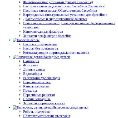
Фильтровальные установки (фильтр с насосом)
Песочные фильтры для частных бассейнов (без насоса)
Песочные фильтры для Общественных бассейнов
Картриджные фильтровальные установки для бассейнов
Диатомитовые и гидроциклонные фильтры
Вентили и вентильные группы для песочных фильтровальных
установок
Наполнители для фильтров
Запчасти для фильтров бассейна
Насосы
Насосы с префильтром
Насосы без префильтра
Комплектующие и принадлежности насосов
Закладные детали
Скиммеры
Форсунки
Донные сливы
Водозаборы
Регуляторы уровня воды
Переливные лотки
Каналы перелива
Проходы
Переливные решетки
Прочие закладные
Запчасти и принадлежности
Пылесосы, сачки, щетки
Роботы-пылесосы
Полуавтоматические пылесосы