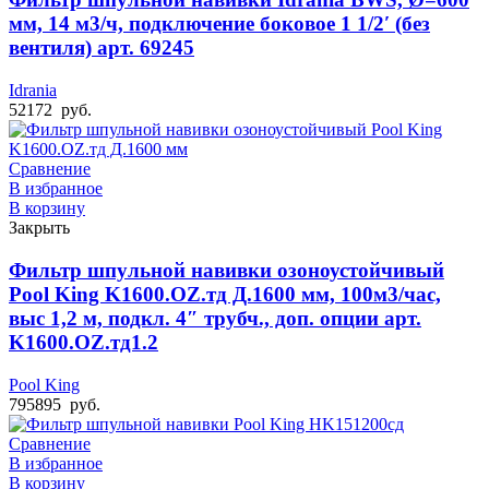
мм, 14 м3/ч, подключение боковое 1 1/2′ (без
вентиля) арт. 69245
Idrania
52172
руб.
Сравнение
В избранное
В корзину
Закрыть
Фильтр шпульной навивки озоноустойчивый
Pool King K1600.OZ.тд Д.1600 мм, 100м3/час,
выс 1,2 м, подкл. 4″ трубч., доп. опции арт.
K1600.OZ.тд1.2
Pool King
795895
руб.
Сравнение
В избранное
В корзину