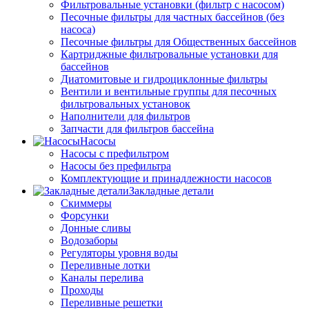
Фильтровальные установки (фильтр с насосом)
Песочные фильтры для частных бассейнов (без
насоса)
Песочные фильтры для Общественных бассейнов
Картриджные фильтровальные установки для
бассейнов
Диатомитовые и гидроциклонные фильтры
Вентили и вентильные группы для песочных
фильтровальных установок
Наполнители для фильтров
Запчасти для фильтров бассейна
Насосы
Насосы с префильтром
Насосы без префильтра
Комплектующие и принадлежности насосов
Закладные детали
Скиммеры
Форсунки
Донные сливы
Водозаборы
Регуляторы уровня воды
Переливные лотки
Каналы перелива
Проходы
Переливные решетки