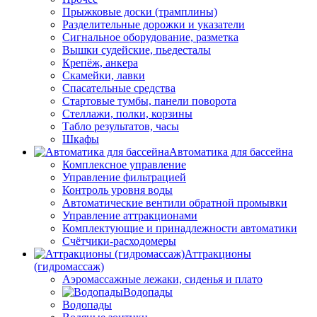
Прыжковые доски (трамплины)
Разделительные дорожки и указатели
Cигнальное оборудование, разметка
Вышки судейские, пьедесталы
Крепёж, анкера
Скамейки, лавки
Спасательные средства
Стартовые тумбы, панели поворота
Стеллажи, полки, корзины
Табло результатов, часы
Шкафы
Автоматика для бассейна
Комплексное управление
Управление фильтрацией
Контроль уровня воды
Автоматические вентили обратной промывки
Управление аттракционами
Комплектующие и принадлежности автоматики
Счётчики-расходомеры
Аттракционы
(гидромассаж)
Аэромассажные лежаки, сиденья и плато
Водопады
Водопады