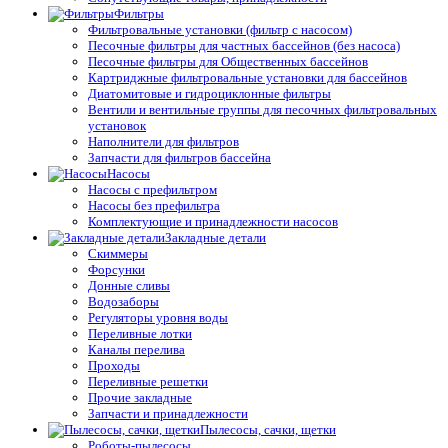
Фильтры
Фильтровальные установки (фильтр с насосом)
Песочные фильтры для частных бассейнов (без насоса)
Песочные фильтры для Общественных бассейнов
Картриджные фильтровальные установки для бассейнов
Диатомитовые и гидроциклонные фильтры
Вентили и вентильные группы для песочных фильтровальных
установок
Наполнители для фильтров
Запчасти для фильтров бассейна
Насосы
Насосы с префильтром
Насосы без префильтра
Комплектующие и принадлежности насосов
Закладные детали
Скиммеры
Форсунки
Донные сливы
Водозаборы
Регуляторы уровня воды
Переливные лотки
Каналы перелива
Проходы
Переливные решетки
Прочие закладные
Запчасти и принадлежности
Пылесосы, сачки, щетки
Роботы-пылесосы