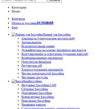
Категории
Меню
Контакты
УСЛОВИЯ
Оплата и доставка
Блог
Химия для бассейна
Альгициды (уничтожение водорослей)
Антикальциты
Вспомогательная химия
Дезинфекторы на основе Активного кислорода
Коагулирование и осветление (удаление взвесей)
Комбинированные препараты
Очистители фильтров
Регуляторы pH
Хлоросодержащие препараты
Чистка поверхностей бассейна
Чистящие средства
Бассейны
Надувные бассейны САП
Сборные бассейны
Деревянные бассейны
Композитные бассейны
Панельные бассейны
Чашковые пакеты
Сопутствующие товары, принадлежности