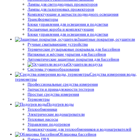
Лампы для светодиодных прожекторов
Лампы для галогеновых прожекторов
Комплектующие и запчасти подводного освещения
Трансформаторы
Блоки управления для освещения и подсветки
Распаячные короба и комплектующие
Блоки управления для освещения и подсветки
Защитные покрытия, осушители
Ручные сматывающие устройства
Термические пузырьковые покрывала для бассейнов
Натяжные и жёсткие укрытия для бассейнов
Автоматические защитные покрытия для бассейнов
Осушители воздуха
Системы туманообразования
Средства измерения воды,
термометры
Профессиональные средства измерения
Запчасти и принадлежности тестеров
Простые средства измерения
Термометры
Подогрев воды
Теплообменники
Электрические водонагреватели
Тепловые насосы
Управление подогревом
Комплектующие для теплообменников и водонагревателей
Облицовка бассейнов
Плёнка ПВХ