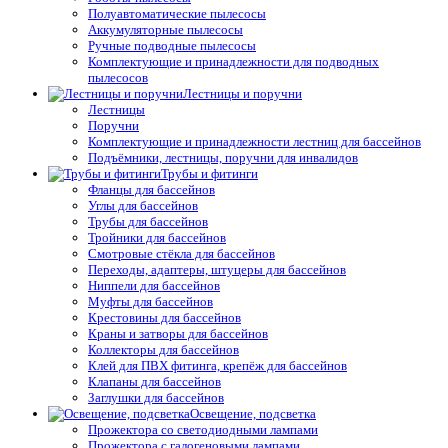
Полуавтоматические пылесосы
Аккумуляторные пылесосы
Ручные подводные пылесосы
Комплектующие и принадлежности для подводных
пылесосов
Лестницы и поручни
Лестницы
Поручни
Комплектующие и принадлежности лестниц для бассейнов
Подъёмники, лестницы, поручни для инвалидов
Трубы и фитинги
Фланцы для бассейнов
Углы для бассейнов
Трубы для бассейнов
Тройники для бассейнов
Смотровые стёкла для бассейнов
Переходы, адаптеры, штуцеры для бассейнов
Ниппели для бассейнов
Муфты для бассейнов
Крестовины для бассейнов
Краны и затворы для бассейнов
Коллекторы для бассейнов
Клей для ПВХ фитинга, крепёж для бассейнов
Клапаны для бассейнов
Заглушки для бассейнов
Освещение, подсветка
Прожектора со светодиодными лампами
Прожектора с галогеновыми лампами