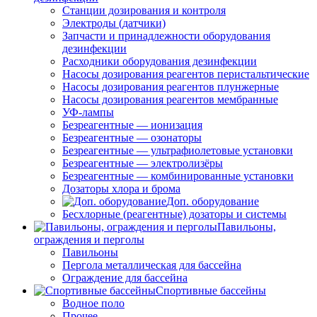
Станции дозирования и контроля
Электроды (датчики)
Запчасти и принадлежности оборудования
дезинфекции
Расходники оборудования дезинфекции
Насосы дозирования реагентов перистальтические
Насосы дозирования реагентов плунжерные
Насосы дозирования реагентов мембранные
УФ-лампы
Безреагентные — ионизация
Безреагентные — озонаторы
Безреагентные — ультрафиолетовые установки
Безреагентные — электролизёры
Безреагентные — комбинированные установки
Дозаторы хлора и брома
Доп. оборудование
Бесхлорные (реагентные) дозаторы и системы
Павильоны,
ограждения и перголы
Павильоны
Пергола металлическая для бассейна
Ограждение для бассейна
Спортивные бассейны
Водное поло
Прочее