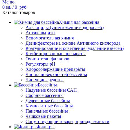
Меню
0
ед.
/
0
руб.
Каталог товаров
Химия для бассейна
Альгициды (уничтожение водорослей)
Антикальциты
Вспомогательная химия
Дезинфекторы на основе Активного кислорода
Коагулирование и осветление (удаление взвесей)
Комбинированные препараты
Очистители фильтров
Регуляторы pH
Хлоросодержащие препараты
Чистка поверхностей бассейна
Чистящие средства
Бассейны
Надувные бассейны САП
Сборные бассейны
Деревянные бассейны
Композитные бассейны
Панельные бассейны
Чашковые пакеты
Сопутствующие товары, принадлежности
Фильтры