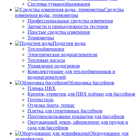
Системы туманообразования
Средства
измерения воды, термометры
Профессиональные средства измерения
Запчасти и принадлежности тестеров
Простые средства измерения
Термометры
Подогрев воды
Теплообменники
Электрические водонагреватели
Тепловые насосы
Управление подогревом
Комплектующие для теплообменников и
водонагревателей
Облицовка бассейнов
Плёнка ПВХ
Крепёж, герметик для ПВХ плёнки для бассейнов
Геотекстиль
Отделка борта, террас
Плитка для спортивных бассейнов
Противоскользящие покрытия для бассейнов
Окружающий декор, оформление для прудов и
сада для бассейнов
Оборудование для
дезинфекции