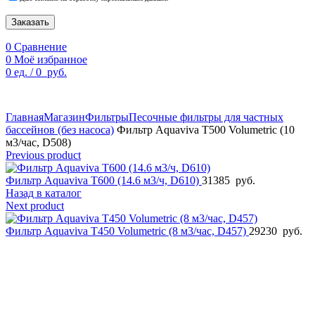
Заказать
0
Сравнение
0
Моё избранное
0
ед.
/
0
руб.
По техническим причинам цены могут быть не актуальны.
Просим уточнять наличие и цены у наших менеджеров.
Главная
Магазин
Фильтры
Песочные фильтры для частных
бассейнов (без насоса)
Фильтр Aquaviva T500 Volumetric (10
м3/час, D508)
Previous product
Фильтр Aquaviva T600 (14.6 м3/ч, D610)
31385
руб.
Назад в каталог
Next product
Фильтр Aquaviva T450 Volumetric (8 м3/час, D457)
29230
руб.