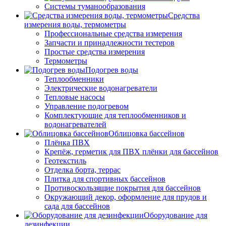
Системы туманообразования
Средства
измерения воды, термометры
Профессиональные средства измерения
Запчасти и принадлежности тестеров
Простые средства измерения
Термометры
Подогрев воды
Теплообменники
Электрические водонагреватели
Тепловые насосы
Управление подогревом
Комплектующие для теплообменников и
водонагревателей
Облицовка бассейнов
Плёнка ПВХ
Крепёж, герметик для ПВХ плёнки для бассейнов
Геотекстиль
Отделка борта, террас
Плитка для спортивных бассейнов
Противоскользящие покрытия для бассейнов
Окружающий декор, оформление для прудов и
сада для бассейнов
Оборудование для
дезинфекции