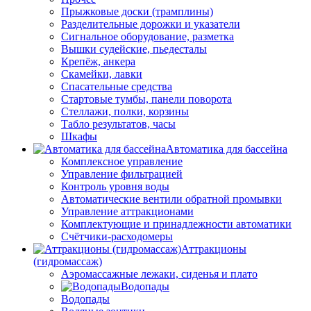
Прыжковые доски (трамплины)
Разделительные дорожки и указатели
Cигнальное оборудование, разметка
Вышки судейские, пьедесталы
Крепёж, анкера
Скамейки, лавки
Спасательные средства
Стартовые тумбы, панели поворота
Стеллажи, полки, корзины
Табло результатов, часы
Шкафы
Автоматика для бассейна
Комплексное управление
Управление фильтрацией
Контроль уровня воды
Автоматические вентили обратной промывки
Управление аттракционами
Комплектующие и принадлежности автоматики
Счётчики-расходомеры
Аттракционы
(гидромассаж)
Аэромассажные лежаки, сиденья и плато
Водопады
Водопады