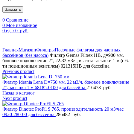
Заказать
0
Сравнение
0
Моё избранное
0
ед.
/
0
руб.
По техническим причинам цены могут быть не актуальны.
Просим уточнять наличие и цены у наших менеджеров.
Главная
Магазин
Фильтры
Песочные фильтры для частных
бассейнов (без насоса)
Фильтр Gemas Filtrex HB, д=900 мм,
боковое подключение 2″, 22-32 м3/ч, высота засыпки 1 м (с 6-
ти позиционным вентилем) 021315HB для бассейна
Previous product
Фильтр Idrania Lena D=750 мм, 22 м3/ч, боковое подключение
2", засыпка 1 м 68185-0100 для бассейна
216478
руб.
Назад в каталог
Next product
Фильтр Dinotec ProFil S 765, производительность 20 м3/час
0920-280-00 для бассейна
286482
руб.