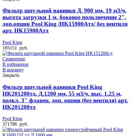
Фильтр шпульной навивки Д. 900 мм, 19 м3/ч,
высота загрузки 1 м, боковое подключение 2″,
доп.опции Pool King /HK15900Aтд/ без вентиля
арт. HK15900Aтд
Pool King
185151
руб.
Сравнение
В избранное
В корзину
Закрыть
Фильтр шпульной навивки Pool King
HK201200тд, Д.1200 мм, 55 м3/ч, выс. 1.25 м,
подкл. 3″ фланец, доп. опции (без вентиля) арт.
HK201200тд
Pool King
371786
руб.