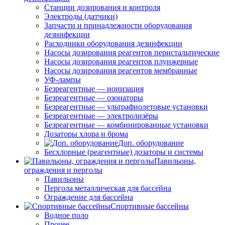
Станции дозирования и контроля
Электроды (датчики)
Запчасти и принадлежности оборудования
дезинфекции
Расходники оборудования дезинфекции
Насосы дозирования реагентов перистальтические
Насосы дозирования реагентов плунжерные
Насосы дозирования реагентов мембранные
УФ-лампы
Безреагентные — ионизация
Безреагентные — озонаторы
Безреагентные — ультрафиолетовые установки
Безреагентные — электролизёры
Безреагентные — комбинированные установки
Дозаторы хлора и брома
Доп. оборудование
Бесхлорные (реагентные) дозаторы и системы
Павильоны,
ограждения и перголы
Павильоны
Пергола металлическая для бассейна
Ограждение для бассейна
Спортивные бассейны
Водное поло
Прочее