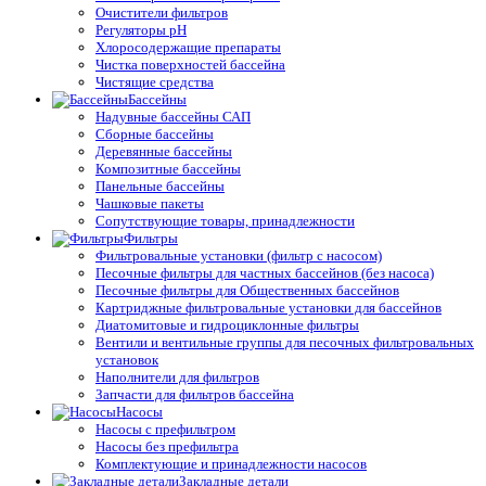
Очистители фильтров
Регуляторы pH
Хлоросодержащие препараты
Чистка поверхностей бассейна
Чистящие средства
Бассейны
Надувные бассейны САП
Сборные бассейны
Деревянные бассейны
Композитные бассейны
Панельные бассейны
Чашковые пакеты
Сопутствующие товары, принадлежности
Фильтры
Фильтровальные установки (фильтр с насосом)
Песочные фильтры для частных бассейнов (без насоса)
Песочные фильтры для Общественных бассейнов
Картриджные фильтровальные установки для бассейнов
Диатомитовые и гидроциклонные фильтры
Вентили и вентильные группы для песочных фильтровальных
установок
Наполнители для фильтров
Запчасти для фильтров бассейна
Насосы
Насосы с префильтром
Насосы без префильтра
Комплектующие и принадлежности насосов
Закладные детали