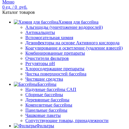
Меню
0
ед.
/
0
руб.
Каталог товаров
Химия для бассейна
Альгициды (уничтожение водорослей)
Антикальциты
Вспомогательная химия
Дезинфекторы на основе Активного кислорода
Коагулирование и осветление (удаление взвесей)
Комбинированные препараты
Очистители фильтров
Регуляторы pH
Хлоросодержащие препараты
Чистка поверхностей бассейна
Чистящие средства
Бассейны
Надувные бассейны САП
Сборные бассейны
Деревянные бассейны
Композитные бассейны
Панельные бассейны
Чашковые пакеты
Сопутствующие товары, принадлежности
Фильтры