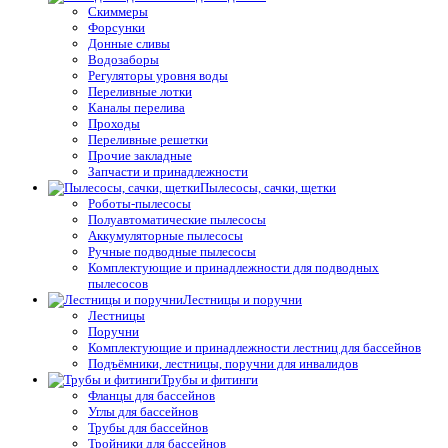
Скиммеры
Форсунки
Донные сливы
Водозаборы
Регуляторы уровня воды
Переливные лотки
Каналы перелива
Проходы
Переливные решетки
Прочие закладные
Запчасти и принадлежности
Пылесосы, сачки, щетки
Роботы-пылесосы
Полуавтоматические пылесосы
Аккумуляторные пылесосы
Ручные подводные пылесосы
Комплектующие и принадлежности для подводных
пылесосов
Лестницы и поручни
Лестницы
Поручни
Комплектующие и принадлежности лестниц для бассейнов
Подъёмники, лестницы, поручни для инвалидов
Трубы и фитинги
Фланцы для бассейнов
Углы для бассейнов
Трубы для бассейнов
Тройники для бассейнов