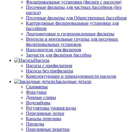
Фильтровальные установки (фильтр с насосом)
Песочные фильтры для частных бассейнов (без
насоса)
Песочные фильтры для Общественных бассейнов
Картриджные фильтровальные установки для
бассейнов
Диатомитовые и гидроциклонные фильтры
Вентили и вентильные группы для песочных
фильтровальных установок
Наполнители для фильтров
Запчасти для фильтров бассейна
Насосы
Насосы с префильтром
Насосы без префильтра
Комплектующие и принадлежности насосов
Закладные детали
Скиммеры
Форсунки
Донные сливы
Водозаборы
Регуляторы уровня воды
Переливные лотки
Каналы перелива
Проходы
Переливные решетки