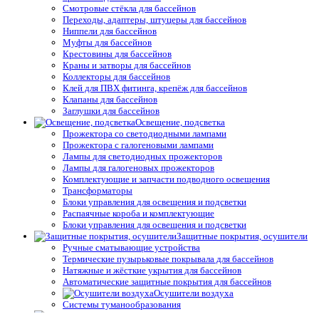
Смотровые стёкла для бассейнов
Переходы, адаптеры, штуцеры для бассейнов
Ниппели для бассейнов
Муфты для бассейнов
Крестовины для бассейнов
Краны и затворы для бассейнов
Коллекторы для бассейнов
Клей для ПВХ фитинга, крепёж для бассейнов
Клапаны для бассейнов
Заглушки для бассейнов
Освещение, подсветка
Прожектора со светодиодными лампами
Прожектора с галогеновыми лампами
Лампы для светодиодных прожекторов
Лампы для галогеновых прожекторов
Комплектующие и запчасти подводного освещения
Трансформаторы
Блоки управления для освещения и подсветки
Распаячные короба и комплектующие
Блоки управления для освещения и подсветки
Защитные покрытия, осушители
Ручные сматывающие устройства
Термические пузырьковые покрывала для бассейнов
Натяжные и жёсткие укрытия для бассейнов
Автоматические защитные покрытия для бассейнов
Осушители воздуха
Системы туманообразования
Средства измерения воды,