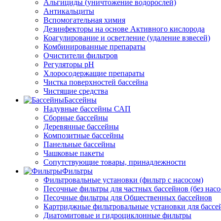
Альгициды (уничтожение водорослей)
Антикальциты
Вспомогательная химия
Дезинфекторы на основе Активного кислорода
Коагулирование и осветление (удаление взвесей)
Комбинированные препараты
Очистители фильтров
Регуляторы pH
Хлоросодержащие препараты
Чистка поверхностей бассейна
Чистящие средства
Бассейны
Надувные бассейны САП
Сборные бассейны
Деревянные бассейны
Композитные бассейны
Панельные бассейны
Чашковые пакеты
Сопутствующие товары, принадлежности
Фильтры
Фильтровальные установки (фильтр с насосом)
Песочные фильтры для частных бассейнов (без насо
Песочные фильтры для Общественных бассейнов
Картриджные фильтровальные установки для бассе
Диатомитовые и гидроциклонные фильтры