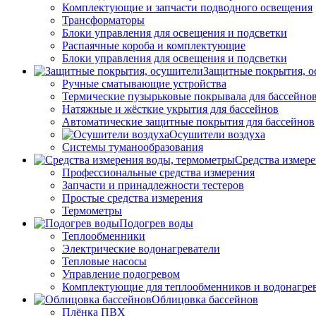
Комплектующие и запчасти подводного освещения
Трансформаторы
Блоки управления для освещения и подсветки
Распаячные короба и комплектующие
Блоки управления для освещения и подсветки
Защитные покрытия, о
Ручные сматывающие устройства
Термические пузырьковые покрывала для бассейно
Натяжные и жёсткие укрытия для бассейнов
Автоматические защитные покрытия для бассейнов
Осушители воздуха
Системы туманообразования
Средства измер
Профессиональные средства измерения
Запчасти и принадлежности тестеров
Простые средства измерения
Термометры
Подогрев воды
Теплообменники
Электрические водонагреватели
Тепловые насосы
Управление подогревом
Комплектующие для теплообменников и водонагре
Облицовка бассейнов
Плёнка ПВХ