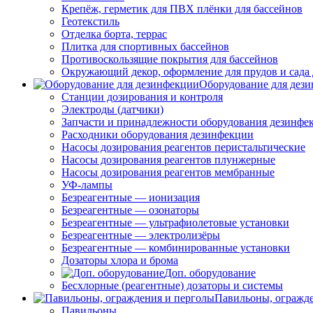
Крепёж, герметик для ПВХ плёнки для бассейнов
Геотекстиль
Отделка борта, террас
Плитка для спортивных бассейнов
Противоскользящие покрытия для бассейнов
Окружающий декор, оформление для прудов и сада 
Оборудование для дез
Станции дозирования и контроля
Электроды (датчики)
Запчасти и принадлежности оборудования дезинфе
Расходники оборудования дезинфекции
Насосы дозирования реагентов перистальтические
Насосы дозирования реагентов плунжерные
Насосы дозирования реагентов мембранные
УФ-лампы
Безреагентные — ионизация
Безреагентные — озонаторы
Безреагентные — ультрафиолетовые установки
Безреагентные — электролизёры
Безреагентные — комбинированные установки
Дозаторы хлора и брома
Доп. оборудование
Бесхлорные (реагентные) дозаторы и системы
Павильоны, огражд
Павильоны