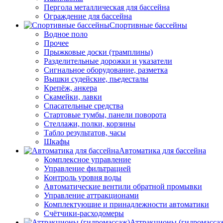
Пергола металлическая для бассейна
Ограждение для бассейна
Спортивные бассейны
Водное поло
Прочее
Прыжковые доски (трамплины)
Разделительные дорожки и указатели
Cигнальное оборудование, разметка
Вышки судейские, пьедесталы
Крепёж, анкера
Скамейки, лавки
Спасательные средства
Стартовые тумбы, панели поворота
Стеллажи, полки, корзины
Табло результатов, часы
Шкафы
Автоматика для бассейна
Комплексное управление
Управление фильтрацией
Контроль уровня воды
Автоматические вентили обратной промывки
Управление аттракционами
Комплектующие и принадлежности автоматики
Счётчики-расходомеры
Аттракционы (гидромасса