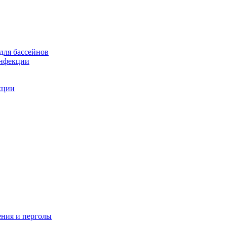
для бассейнов
инфекции
кции
ения и перголы