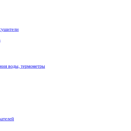
сушители
в
ения воды, термометры
вателей