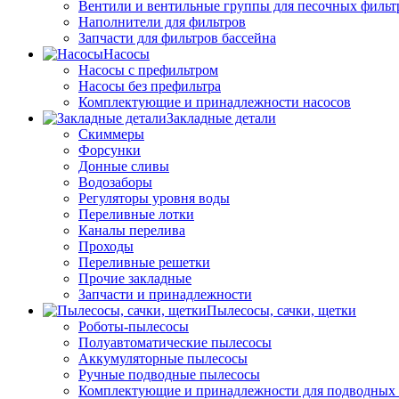
Вентили и вентильные группы для песочных фильт
Наполнители для фильтров
Запчасти для фильтров бассейна
Насосы
Насосы с префильтром
Насосы без префильтра
Комплектующие и принадлежности насосов
Закладные детали
Скиммеры
Форсунки
Донные сливы
Водозаборы
Регуляторы уровня воды
Переливные лотки
Каналы перелива
Проходы
Переливные решетки
Прочие закладные
Запчасти и принадлежности
Пылесосы, сачки, щетки
Роботы-пылесосы
Полуавтоматические пылесосы
Аккумуляторные пылесосы
Ручные подводные пылесосы
Комплектующие и принадлежности для подводных