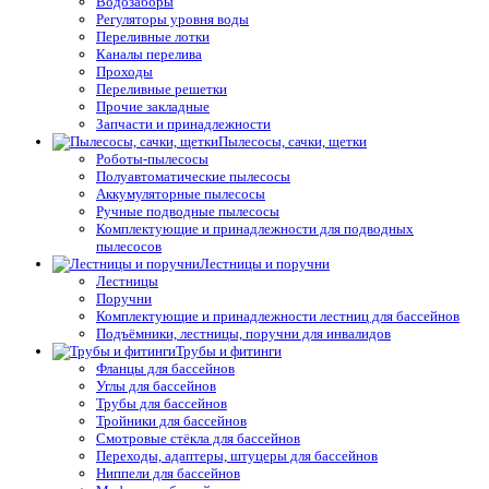
Водозаборы
Регуляторы уровня воды
Переливные лотки
Каналы перелива
Проходы
Переливные решетки
Прочие закладные
Запчасти и принадлежности
Пылесосы, сачки, щетки
Роботы-пылесосы
Полуавтоматические пылесосы
Аккумуляторные пылесосы
Ручные подводные пылесосы
Комплектующие и принадлежности для подводных
пылесосов
Лестницы и поручни
Лестницы
Поручни
Комплектующие и принадлежности лестниц для бассейнов
Подъёмники, лестницы, поручни для инвалидов
Трубы и фитинги
Фланцы для бассейнов
Углы для бассейнов
Трубы для бассейнов
Тройники для бассейнов
Смотровые стёкла для бассейнов
Переходы, адаптеры, штуцеры для бассейнов
Ниппели для бассейнов