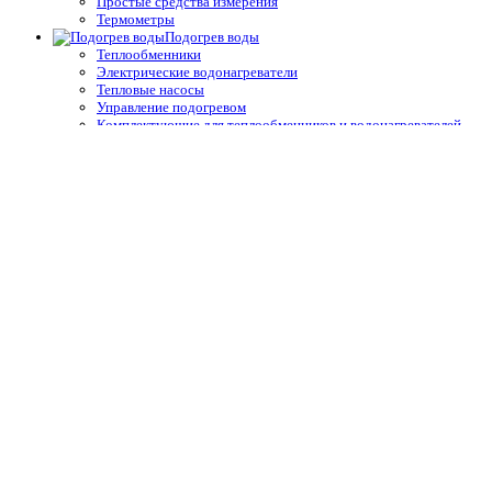
Простые средства измерения
Термометры
Подогрев воды
Теплообменники
Электрические водонагреватели
Тепловые насосы
Управление подогревом
Комплектующие для теплообменников и водонагревателей
Облицовка бассейнов
Плёнка ПВХ
Крепёж, герметик для ПВХ плёнки для бассейнов
Геотекстиль
Отделка борта, террас
Плитка для спортивных бассейнов
Противоскользящие покрытия для бассейнов
Окружающий декор, оформление для прудов и сада для
бассейнов
Оборудование для дезинфекции
Станции дозирования и контроля
Электроды (датчики)
Запчасти и принадлежности оборудования дезинфекции
Расходники оборудования дезинфекции
Насосы дозирования реагентов перистальтические
Насосы дозирования реагентов плунжерные
Насосы дозирования реагентов мембранные
УФ-лампы
Безреагентные — ионизация
Безреагентные — озонаторы