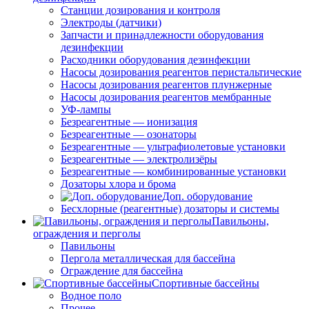
Станции дозирования и контроля
Электроды (датчики)
Запчасти и принадлежности оборудования
дезинфекции
Расходники оборудования дезинфекции
Насосы дозирования реагентов перистальтические
Насосы дозирования реагентов плунжерные
Насосы дозирования реагентов мембранные
УФ-лампы
Безреагентные — ионизация
Безреагентные — озонаторы
Безреагентные — ультрафиолетовые установки
Безреагентные — электролизёры
Безреагентные — комбинированные установки
Дозаторы хлора и брома
Доп. оборудование
Бесхлорные (реагентные) дозаторы и системы
Павильоны,
ограждения и перголы
Павильоны
Пергола металлическая для бассейна
Ограждение для бассейна
Спортивные бассейны
Водное поло
Прочее