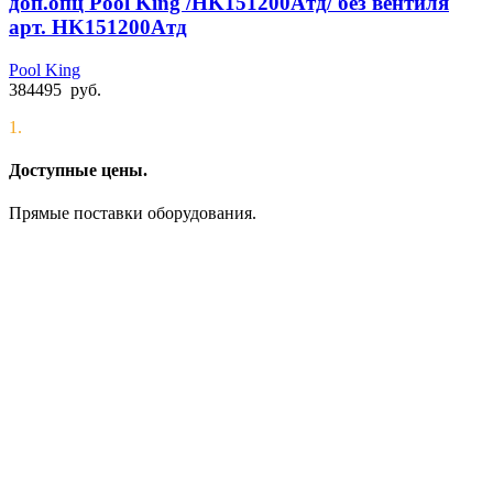
доп.опц Pool King /HK151200Aтд/ без вентиля
арт. HK151200Aтд
Pool King
384495
руб.
1.
Доступные цены.
Прямые поставки оборудования.