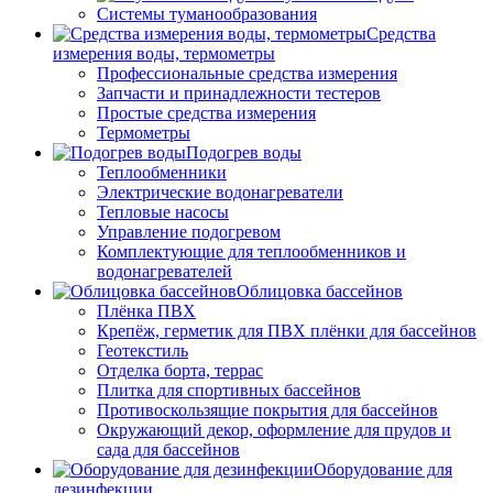
Системы туманообразования
Средства
измерения воды, термометры
Профессиональные средства измерения
Запчасти и принадлежности тестеров
Простые средства измерения
Термометры
Подогрев воды
Теплообменники
Электрические водонагреватели
Тепловые насосы
Управление подогревом
Комплектующие для теплообменников и
водонагревателей
Облицовка бассейнов
Плёнка ПВХ
Крепёж, герметик для ПВХ плёнки для бассейнов
Геотекстиль
Отделка борта, террас
Плитка для спортивных бассейнов
Противоскользящие покрытия для бассейнов
Окружающий декор, оформление для прудов и
сада для бассейнов
Оборудование для
дезинфекции