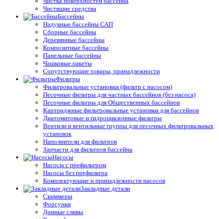
Чистка поверхностей бассейна
Чистящие средства
Бассейны
Надувные бассейны САП
Сборные бассейны
Деревянные бассейны
Композитные бассейны
Панельные бассейны
Чашковые пакеты
Сопутствующие товары, принадлежности
Фильтры
Фильтровальные установки (фильтр с насосом)
Песочные фильтры для частных бассейнов (без насоса)
Песочные фильтры для Общественных бассейнов
Картриджные фильтровальные установки для бассейнов
Диатомитовые и гидроциклонные фильтры
Вентили и вентильные группы для песочных фильтровальных
установок
Наполнители для фильтров
Запчасти для фильтров бассейна
Насосы
Насосы с префильтром
Насосы без префильтра
Комплектующие и принадлежности насосов
Закладные детали
Скиммеры
Форсунки
Донные сливы