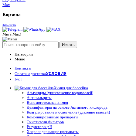
Max
Корзина
закрыть
Мы в Max!
Искать
Категории
Меню
Контакты
УСЛОВИЯ
Оплата и доставка
Блог
Химия для бассейна
Альгициды (уничтожение водорослей)
Антикальциты
Вспомогательная химия
Дезинфекторы на основе Активного кислорода
Коагулирование и осветление (удаление взвесей)
Комбинированные препараты
Очистители фильтров
Регуляторы pH
Хлоросодержащие препараты