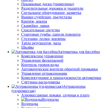
Прыжковые доски (трамплины)
Разделительные дорожки и указатели
Cигнальное оборудование, разметка
Вышки судейские, пьедесталы
Крепёж, анкера
Скамейки, лавки
Спасательные средства
Стартовые тумбы, панели поворота
Стеллажи, полки, корзины
Табло результатов, часы
Шкафы
Автоматика для бассейна
Комплексное управление
Управление фильтрацией
Контроль уровня воды
Автоматические вентили обратной промывки
Управление аттракционами
Комплектующие и принадлежности автоматики
Счётчики-расходомеры
Аттракционы
(гидромассаж)
Аэромассажные лежаки, сиденья и плато
Водопады
Водопады