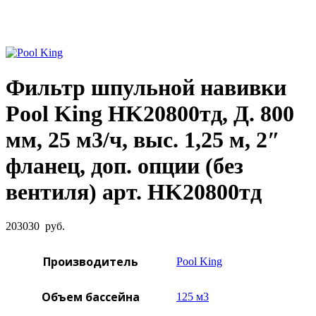
Увеличить фото
Фильтр шпульной навивки
Pool King HK20800тд, Д. 800
мм, 25 м3/ч, выс. 1,25 м, 2″
фланец, доп. опции (без
вентиля) арт. HK20800тд
203030
руб.
Производитель
Pool King
Объем бассейна
125 м3