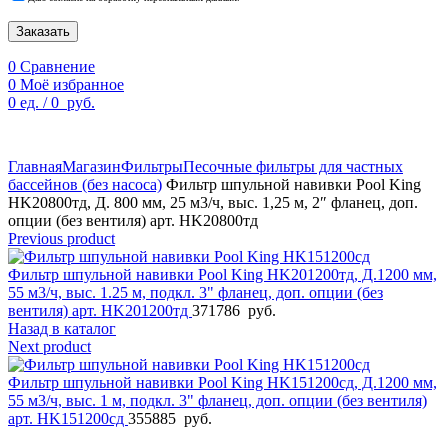
Заказать
0
Сравнение
0
Моё избранное
0
ед.
/
0
руб.
По техническим причинам цены могут быть не актуальны.
Просим уточнять наличие и цены у наших менеджеров.
Главная
Магазин
Фильтры
Песочные фильтры для частных
бассейнов (без насоса)
Фильтр шпульной навивки Pool King
HK20800тд, Д. 800 мм, 25 м3/ч, выс. 1,25 м, 2″ фланец, доп.
опции (без вентиля) арт. HK20800тд
Previous product
Фильтр шпульной навивки Pool King HK201200тд, Д.1200 мм,
55 м3/ч, выс. 1.25 м, подкл. 3" фланец, доп. опции (без
вентиля) арт. HK201200тд
371786
руб.
Назад в каталог
Next product
Фильтр шпульной навивки Pool King HK151200cд, Д.1200 мм,
55 м3/ч, выс. 1 м, подкл. 3" фланец, доп. опции (без вентиля)
арт. HK151200сд
355885
руб.