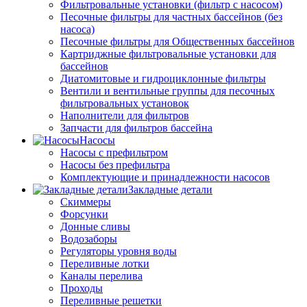
Фильтровальные установки (фильтр с насосом)
Песочные фильтры для частных бассейнов (без
насоса)
Песочные фильтры для Общественных бассейнов
Картриджные фильтровальные установки для
бассейнов
Диатомитовые и гидроциклонные фильтры
Вентили и вентильные группы для песочных
фильтровальных установок
Наполнители для фильтров
Запчасти для фильтров бассейна
Насосы
Насосы с префильтром
Насосы без префильтра
Комплектующие и принадлежности насосов
Закладные детали
Скиммеры
Форсунки
Донные сливы
Водозаборы
Регуляторы уровня воды
Переливные лотки
Каналы перелива
Проходы
Переливные решетки