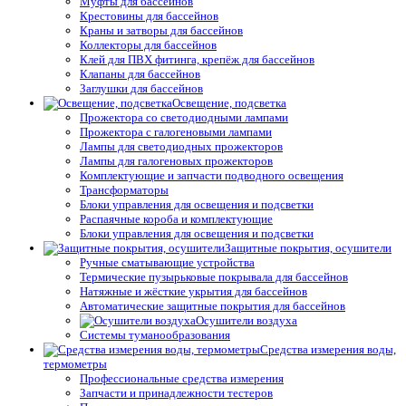
Муфты для бассейнов
Крестовины для бассейнов
Краны и затворы для бассейнов
Коллекторы для бассейнов
Клей для ПВХ фитинга, крепёж для бассейнов
Клапаны для бассейнов
Заглушки для бассейнов
Освещение, подсветка
Прожектора со светодиодными лампами
Прожектора с галогеновыми лампами
Лампы для светодиодных прожекторов
Лампы для галогеновых прожекторов
Комплектующие и запчасти подводного освещения
Трансформаторы
Блоки управления для освещения и подсветки
Распаячные короба и комплектующие
Блоки управления для освещения и подсветки
Защитные покрытия, осушители
Ручные сматывающие устройства
Термические пузырьковые покрывала для бассейнов
Натяжные и жёсткие укрытия для бассейнов
Автоматические защитные покрытия для бассейнов
Осушители воздуха
Системы туманообразования
Средства измерения воды,
термометры
Профессиональные средства измерения
Запчасти и принадлежности тестеров