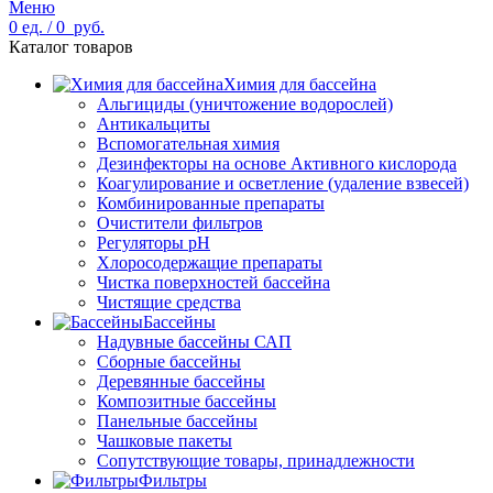
Меню
0
ед.
/
0
руб.
Каталог товаров
Химия для бассейна
Альгициды (уничтожение водорослей)
Антикальциты
Вспомогательная химия
Дезинфекторы на основе Активного кислорода
Коагулирование и осветление (удаление взвесей)
Комбинированные препараты
Очистители фильтров
Регуляторы pH
Хлоросодержащие препараты
Чистка поверхностей бассейна
Чистящие средства
Бассейны
Надувные бассейны САП
Сборные бассейны
Деревянные бассейны
Композитные бассейны
Панельные бассейны
Чашковые пакеты
Сопутствующие товары, принадлежности
Фильтры