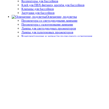
Коллекторы для бассейнов
Клей для ПВХ фитинга, крепёж для бассейнов
Клапаны для бассейнов
Заглушки для бассейнов
Освещение, подсветка
Прожектора со светодиодными лампами
Прожектора с галогеновыми лампами
Лампы для светодиодных прожекторов
Лампы для галогеновых прожекторов
Комплектующие и запчасти подводного освещения
Трансформаторы
Блоки управления для освещения и подсветки
Распаячные короба и комплектующие
Блоки управления для освещения и подсветки
Защитные покрытия, осушители
Ручные сматывающие устройства
Термические пузырьковые покрывала для бассейнов
Натяжные и жёсткие укрытия для бассейнов
Автоматические защитные покрытия для бассейнов
Осушители воздуха
Системы туманообразования
Средства измерения воды,
термометры
Профессиональные средства измерения
Запчасти и принадлежности тестеров
Простые средства измерения
Термометры
Подогрев воды