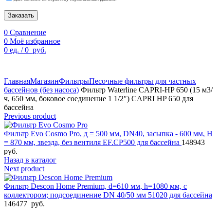
Заказать
0
Сравнение
0
Моё избранное
0
ед.
/
0
руб.
По техническим причинам цены могут быть не актуальны.
Просим уточнять наличие и цены у наших менеджеров.
Главная
Магазин
Фильтры
Песочные фильтры для частных
бассейнов (без насоса)
Фильтр Waterline CAPRI-HP 650 (15 м3/
ч, 650 мм, боковое соединение 1 1/2″) CAPRI HP 650 для
бассейна
Previous product
Фильтр Evo Cosmo Pro, д = 500 мм, DN40, засыпка - 600 мм, Н
= 870 мм, звезда, без вентиля EF.CP500 для бассейна
148943
руб.
Назад в каталог
Next product
Фильтр Descon Home Premium, d=610 мм, h=1080 мм, с
коллектором; подсоединение DN 40/50 мм 51020 для бассейна
146477
руб.