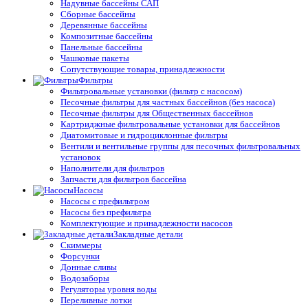
Надувные бассейны САП
Сборные бассейны
Деревянные бассейны
Композитные бассейны
Панельные бассейны
Чашковые пакеты
Сопутствующие товары, принадлежности
Фильтры
Фильтровальные установки (фильтр с насосом)
Песочные фильтры для частных бассейнов (без насоса)
Песочные фильтры для Общественных бассейнов
Картриджные фильтровальные установки для бассейнов
Диатомитовые и гидроциклонные фильтры
Вентили и вентильные группы для песочных фильтровальных
установок
Наполнители для фильтров
Запчасти для фильтров бассейна
Насосы
Насосы с префильтром
Насосы без префильтра
Комплектующие и принадлежности насосов
Закладные детали
Скиммеры
Форсунки
Донные сливы
Водозаборы
Регуляторы уровня воды
Переливные лотки