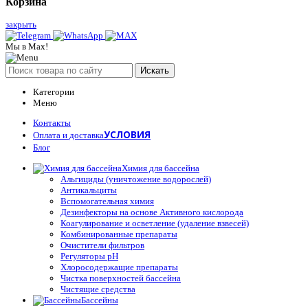
Корзина
закрыть
Мы в Max!
Искать
Категории
Меню
Контакты
УСЛОВИЯ
Оплата и доставка
Блог
Химия для бассейна
Альгициды (уничтожение водорослей)
Антикальциты
Вспомогательная химия
Дезинфекторы на основе Активного кислорода
Коагулирование и осветление (удаление взвесей)
Комбинированные препараты
Очистители фильтров
Регуляторы pH
Хлоросодержащие препараты
Чистка поверхностей бассейна
Чистящие средства
Бассейны