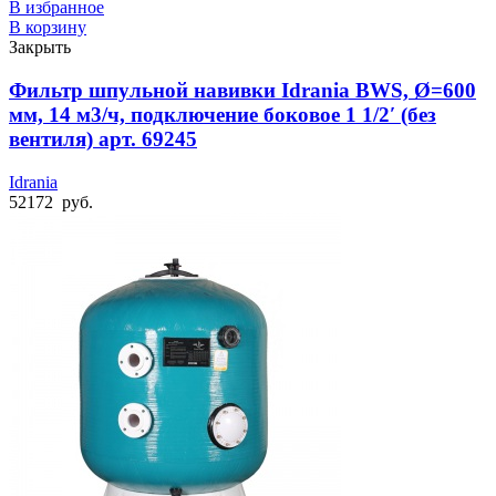
В избранное
В корзину
Закрыть
Фильтр шпульной навивки Idrania BWS, Ø=600
мм, 14 м3/ч, подключение боковое 1 1/2′ (без
вентиля) арт. 69245
Idrania
52172
руб.