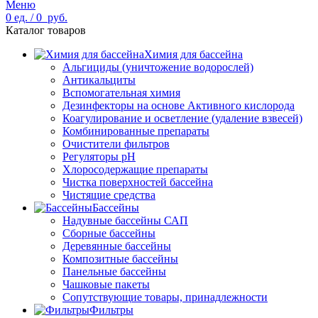
Меню
0
ед.
/
0
руб.
Каталог товаров
Химия для бассейна
Альгициды (уничтожение водорослей)
Антикальциты
Вспомогательная химия
Дезинфекторы на основе Активного кислорода
Коагулирование и осветление (удаление взвесей)
Комбинированные препараты
Очистители фильтров
Регуляторы pH
Хлоросодержащие препараты
Чистка поверхностей бассейна
Чистящие средства
Бассейны
Надувные бассейны САП
Сборные бассейны
Деревянные бассейны
Композитные бассейны
Панельные бассейны
Чашковые пакеты
Сопутствующие товары, принадлежности
Фильтры