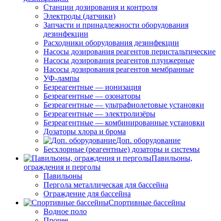
Станции дозирования и контроля
Электроды (датчики)
Запчасти и принадлежности оборудования
дезинфекции
Расходники оборудования дезинфекции
Насосы дозирования реагентов перистальтические
Насосы дозирования реагентов плунжерные
Насосы дозирования реагентов мембранные
УФ-лампы
Безреагентные — ионизация
Безреагентные — озонаторы
Безреагентные — ультрафиолетовые установки
Безреагентные — электролизёры
Безреагентные — комбинированные установки
Дозаторы хлора и брома
Доп. оборудование
Бесхлорные (реагентные) дозаторы и системы
Павильоны,
ограждения и перголы
Павильоны
Пергола металлическая для бассейна
Ограждение для бассейна
Спортивные бассейны
Водное поло
Прочее