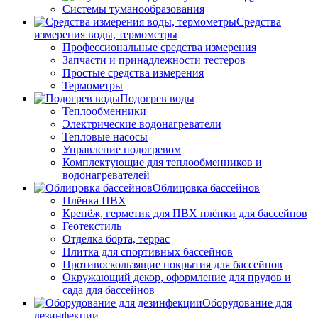
Системы туманообразования
Средства
измерения воды, термометры
Профессиональные средства измерения
Запчасти и принадлежности тестеров
Простые средства измерения
Термометры
Подогрев воды
Теплообменники
Электрические водонагреватели
Тепловые насосы
Управление подогревом
Комплектующие для теплообменников и
водонагревателей
Облицовка бассейнов
Плёнка ПВХ
Крепёж, герметик для ПВХ плёнки для бассейнов
Геотекстиль
Отделка борта, террас
Плитка для спортивных бассейнов
Противоскользящие покрытия для бассейнов
Окружающий декор, оформление для прудов и
сада для бассейнов
Оборудование для
дезинфекции