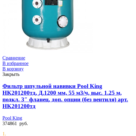
Сравнение
В избранное
В корзину
Закрыть
Фильтр шпульной навивки Pool King
HK201200тд, Д.1200 мм, 55 м3/ч, выс. 1.25 м,
подкл. 3″ фланец, доп. опции (без вентиля) арт.
HK201200тд
Pool King
374861
руб.
1.