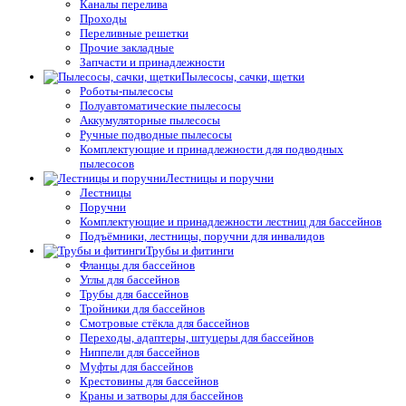
Каналы перелива
Проходы
Переливные решетки
Прочие закладные
Запчасти и принадлежности
Пылесосы, сачки, щетки
Роботы-пылесосы
Полуавтоматические пылесосы
Аккумуляторные пылесосы
Ручные подводные пылесосы
Комплектующие и принадлежности для подводных
пылесосов
Лестницы и поручни
Лестницы
Поручни
Комплектующие и принадлежности лестниц для бассейнов
Подъёмники, лестницы, поручни для инвалидов
Трубы и фитинги
Фланцы для бассейнов
Углы для бассейнов
Трубы для бассейнов
Тройники для бассейнов
Смотровые стёкла для бассейнов
Переходы, адаптеры, штуцеры для бассейнов
Ниппели для бассейнов
Муфты для бассейнов
Крестовины для бассейнов
Краны и затворы для бассейнов