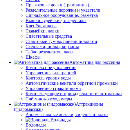
Прыжковые доски (трамплины)
Разделительные дорожки и указатели
Cигнальное оборудование, разметка
Вышки судейские, пьедесталы
Крепёж, анкера
Скамейки, лавки
Спасательные средства
Стартовые тумбы, панели поворота
Стеллажи, полки, корзины
Табло результатов, часы
Шкафы
Автоматика для бассейна
Комплексное управление
Управление фильтрацией
Контроль уровня воды
Автоматические вентили обратной промывки
Управление аттракционами
Комплектующие и принадлежности автоматики
Счётчики-расходомеры
Аттракционы
(гидромассаж)
Аэромассажные лежаки, сиденья и плато
Водопады
Водопады