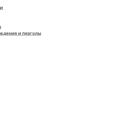
ки
ы
аждения и перголы