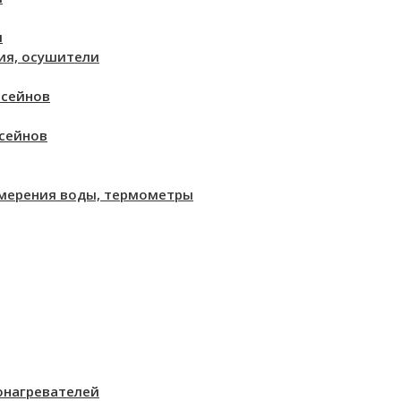
и
ия, осушители
ссейнов
сейнов
змерения воды, термометры
онагревателей