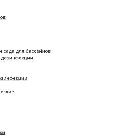
нов
 сада для бассейнов
 дезинфекции
езинфекции
ческие
ки