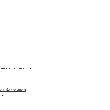
одных пылесосов
ля бассейнов
ов