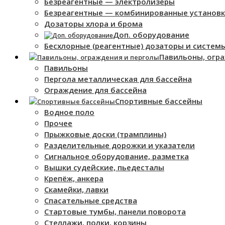
Безреагентные — электролизёры
Безреагентные — комбинированные установ
Дозаторы хлора и брома
Доп. оборудование
Бесхлорные (реагентные) дозаторы и систем
Павильоны, огр
Павильоны
Пергола металлическая для бассейна
Ограждение для бассейна
Спортивные бассейны
Водное поло
Прочее
Прыжковые доски (трамплины)
Разделительные дорожки и указатели
Cигнальное оборудование, разметка
Вышки судейские, пьедесталы
Крепёж, анкера
Скамейки, лавки
Спасательные средства
Стартовые тумбы, панели поворота
Стеллажи, полки, корзины