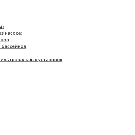
м)
з насоса)
йнов
 бассейнов
фильтровальных установок