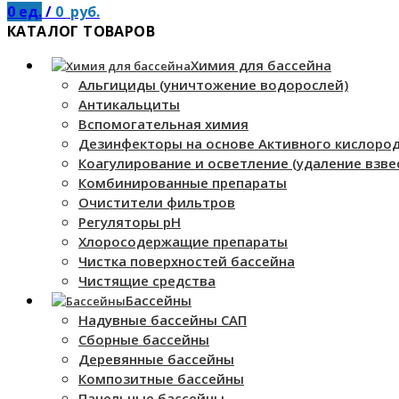
0
ед.
/
0
руб.
КАТАЛОГ ТОВАРОВ
Химия для бассейна
Альгициды (уничтожение водорослей)
Антикальциты
Вспомогательная химия
Дезинфекторы на основе Активного кислоро
Коагулирование и осветление (удаление взве
Комбинированные препараты
Очистители фильтров
Регуляторы pH
Хлоросодержащие препараты
Чистка поверхностей бассейна
Чистящие средства
Бассейны
Надувные бассейны САП
Сборные бассейны
Деревянные бассейны
Композитные бассейны
Панельные бассейны