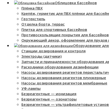
Облицовка бассейнов
Плёнка ПВХ
Крепёж, герметик для ПВХ плёнки для бассей
Геотекстиль
Отделка борта, террас
Плитка для спортивных бассейнов
Противоскользящие покрытия для бассейнов
Окружающий декор, оформление для прудов и
Оборудование для
Станции дозирования и контроля
Электроды (датчики)
Запчасти и принадлежности оборудования д
Расходники оборудования дезинфекции
Насосы дозирования реагентов перистальти
Насосы дозирования реагентов плунжерные
Насосы дозирования реагентов мембранные
УФ-лампы
Безреагентные — ионизация
Безреагентные — озонаторы
Безреагентные — ультрафиолетовые установ