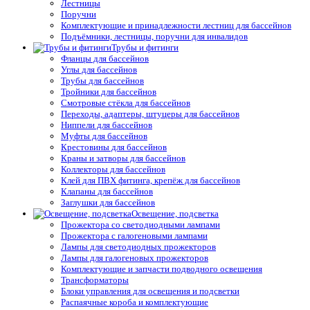
Лестницы
Поручни
Комплектующие и принадлежности лестниц для бассейнов
Подъёмники, лестницы, поручни для инвалидов
Трубы и фитинги
Фланцы для бассейнов
Углы для бассейнов
Трубы для бассейнов
Тройники для бассейнов
Смотровые стёкла для бассейнов
Переходы, адаптеры, штуцеры для бассейнов
Ниппели для бассейнов
Муфты для бассейнов
Крестовины для бассейнов
Краны и затворы для бассейнов
Коллекторы для бассейнов
Клей для ПВХ фитинга, крепёж для бассейнов
Клапаны для бассейнов
Заглушки для бассейнов
Освещение, подсветка
Прожектора со светодиодными лампами
Прожектора с галогеновыми лампами
Лампы для светодиодных прожекторов
Лампы для галогеновых прожекторов
Комплектующие и запчасти подводного освещения
Трансформаторы
Блоки управления для освещения и подсветки
Распаячные короба и комплектующие