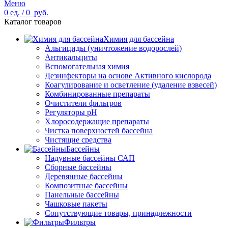
Меню
0
ед.
/
0
руб.
Каталог товаров
Химия для бассейна
Альгициды (уничтожение водорослей)
Антикальциты
Вспомогательная химия
Дезинфекторы на основе Активного кислорода
Коагулирование и осветление (удаление взвесей)
Комбинированные препараты
Очистители фильтров
Регуляторы pH
Хлоросодержащие препараты
Чистка поверхностей бассейна
Чистящие средства
Бассейны
Надувные бассейны САП
Сборные бассейны
Деревянные бассейны
Композитные бассейны
Панельные бассейны
Чашковые пакеты
Сопутствующие товары, принадлежности
Фильтры