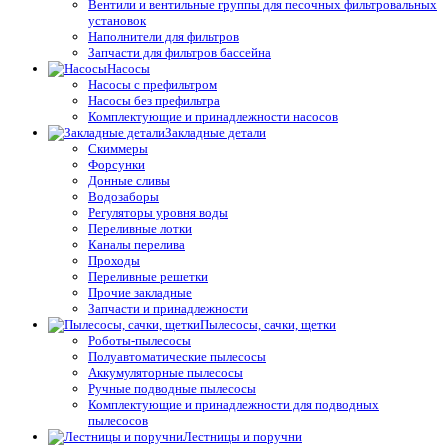
Вентили и вентильные группы для песочных фильтровальных
установок
Наполнители для фильтров
Запчасти для фильтров бассейна
Насосы
Насосы с префильтром
Насосы без префильтра
Комплектующие и принадлежности насосов
Закладные детали
Скиммеры
Форсунки
Донные сливы
Водозаборы
Регуляторы уровня воды
Переливные лотки
Каналы перелива
Проходы
Переливные решетки
Прочие закладные
Запчасти и принадлежности
Пылесосы, сачки, щетки
Роботы-пылесосы
Полуавтоматические пылесосы
Аккумуляторные пылесосы
Ручные подводные пылесосы
Комплектующие и принадлежности для подводных
пылесосов
Лестницы и поручни