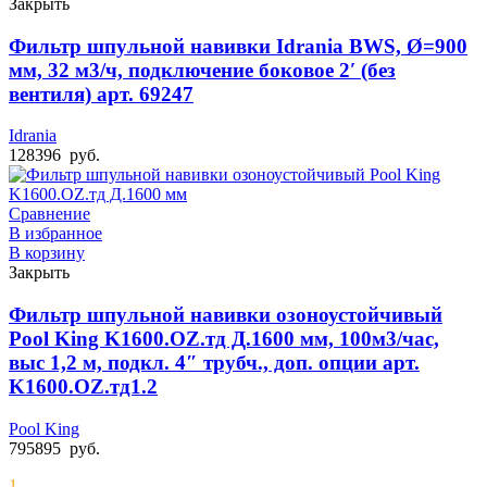
Закрыть
Фильтр шпульной навивки Idrania BWS, Ø=900
мм, 32 м3/ч, подключение боковое 2′ (без
вентиля) арт. 69247
Idrania
128396
руб.
Сравнение
В избранное
В корзину
Закрыть
Фильтр шпульной навивки озоноустойчивый
Pool King K1600.OZ.тд Д.1600 мм, 100м3/час,
выс 1,2 м, подкл. 4″ трубч., доп. опции арт.
K1600.OZ.тд1.2
Pool King
795895
руб.
1.