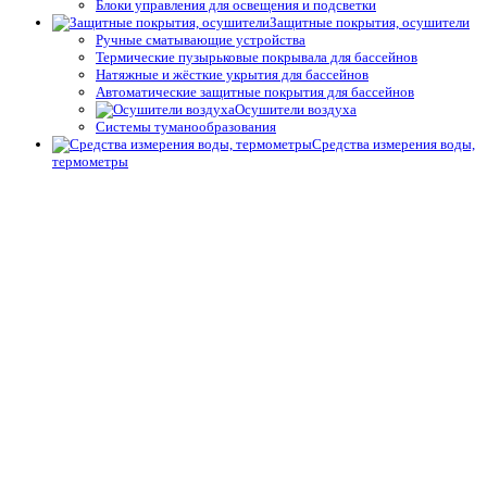
Блоки управления для освещения и подсветки
Защитные покрытия, осушители
Ручные сматывающие устройства
Термические пузырьковые покрывала для бассейнов
Натяжные и жёсткие укрытия для бассейнов
Автоматические защитные покрытия для бассейнов
Осушители воздуха
Системы туманообразования
Средства измерения воды,
термометры
Профессиональные средства измерения
Запчасти и принадлежности тестеров
Простые средства измерения
Термометры
Подогрев воды
Теплообменники
Электрические водонагреватели
Тепловые насосы
Управление подогревом
Комплектующие для теплообменников и водонагревателей
Облицовка бассейнов
Плёнка ПВХ
Крепёж, герметик для ПВХ плёнки для бассейнов
Геотекстиль
Отделка борта, террас
Плитка для спортивных бассейнов
Противоскользящие покрытия для бассейнов
Окружающий декор, оформление для прудов и сада для