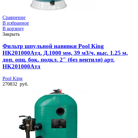
Сравнение
В избранное
В корзину
Закрыть
Фильтр шпульной навивки Pool King
HK201000Aтд, Д.1000 мм, 39 м3/ч, выс. 1.25 м,
доп. опц, бок. подкл. 2″ (без вентиля) арт.
HK201000Aтд
Pool King
270832
руб.