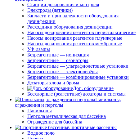
Станции дозирования и контроля
Электроды (датчики)
Запчасти и принадлежности оборудования
дезинфекции
Расходники оборудования дезинфекции
Насосы дозирования реагентов перистальтические
Насосы дозирования реагентов плунжерные
Насосы дозирования реагентов мембранные
УФ-лампы
Безреагентные — ионизация
Безреагентные — озонаторы
Безреагентные — ультрафиолетовые установки
Безреагентные — электролизёры
Безреагентные — комбинированные установки
Дозаторы хлора и брома
Доп. оборудование
Бесхлорные (реагентные) дозаторы и системы
Павильоны,
ограждения и перголы
Павильоны
Пергола металлическая для бассейна
Ограждение для бассейна
Спортивные бассейны
Водное поло
Прочее