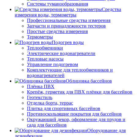
Системы туманообразования
Средства
измерения воды, термометры
Профессиональные средства измерения
Запчасти и принадлежности тестеров
Простые средства измерения
Термометры
Подогрев воды
Теплообменники
Электрические водонагреватели
Тепловые насосы
Управление подогревом
Комплектующие для теплообменников и
водонагревателей
Облицовка бассейнов
Плёнка ПВХ
Крепёж, герметик для ПВХ плёнки для бассейнов
Геотекстиль
Отделка борта, террас
Плитка для спортивных бассейнов
Противоскользящие покрытия для бассейнов
Окружающий декор, оформление для прудов и
сада для бассейнов
Оборудование для
дезинфекции