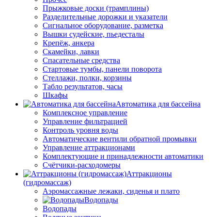
Прыжковые доски (трамплины)
Разделительные дорожки и указатели
Cигнальное оборудование, разметка
Вышки судейские, пьедесталы
Крепёж, анкера
Скамейки, лавки
Спасательные средства
Стартовые тумбы, панели поворота
Стеллажи, полки, корзины
Табло результатов, часы
Шкафы
Автоматика для бассейна
Комплексное управление
Управление фильтрацией
Контроль уровня воды
Автоматические вентили обратной промывки
Управление аттракционами
Комплектующие и принадлежности автоматики
Счётчики-расходомеры
Аттракционы
(гидромассаж)
Аэромассажные лежаки, сиденья и плато
Водопады
Водопады