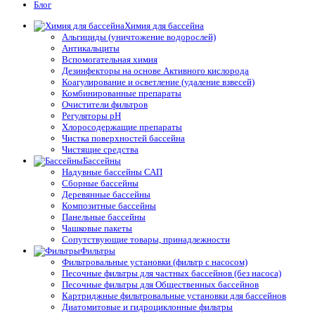
Блог
Химия для бассейна
Альгициды (уничтожение водорослей)
Антикальциты
Вспомогательная химия
Дезинфекторы на основе Активного кислорода
Коагулирование и осветление (удаление взвесей)
Комбинированные препараты
Очистители фильтров
Регуляторы pH
Хлоросодержащие препараты
Чистка поверхностей бассейна
Чистящие средства
Бассейны
Надувные бассейны САП
Сборные бассейны
Деревянные бассейны
Композитные бассейны
Панельные бассейны
Чашковые пакеты
Сопутствующие товары, принадлежности
Фильтры
Фильтровальные установки (фильтр с насосом)
Песочные фильтры для частных бассейнов (без насоса)
Песочные фильтры для Общественных бассейнов
Картриджные фильтровальные установки для бассейнов
Диатомитовые и гидроциклонные фильтры