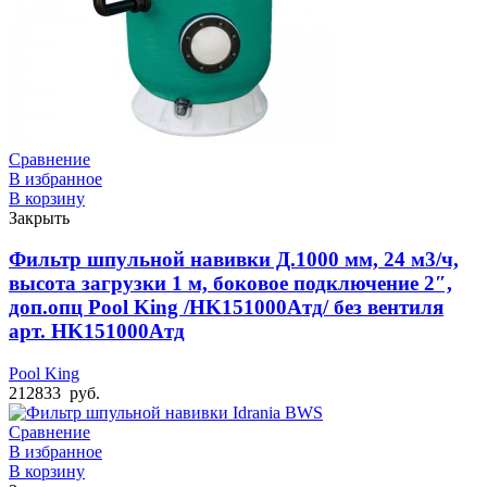
Сравнение
В избранное
В корзину
Закрыть
Фильтр шпульной навивки Д.1000 мм, 24 м3/ч,
высота загрузки 1 м, боковое подключение 2″,
доп.опц Pool King /HK151000Aтд/ без вентиля
арт. HK151000Aтд
Pool King
212833
руб.
Сравнение
В избранное
В корзину