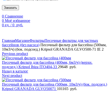
Заказать
0
Сравнение
0
Моё избранное
0
ед.
/
0
руб.
По техническим причинам цены могут быть не актуальны.
Просим уточнять наличие и цены у наших менеджеров.
Главная
Магазин
Фильтры
Песочные фильтры для частных
бассейнов (без насоса)
Песочный фильтр для бассейна (500мм,
10м3/ч) (бок. подсоед.) Kripsol GRANADA GLVO500-71 IE 2
Previous product
Песочный фильтр для бассейна (400мм, 6м3/ч) (верхн.
подсоед.) Kripsol Ibiza ITO404-33
29648
руб.
Назад в каталог
Next product
Песочный фильтр для бассейна (500мм, 10м3/ч) (бок. подсоед.)
Kripsol GRANADA GLVO50071
101165
руб.