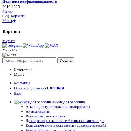
Политика конфиденциальности
2016-2025.
Меню
0
ед.
Корзина
Max
Корзина
закрыть
Мы в Max!
Искать
Категории
Меню
Контакты
УСЛОВИЯ
Оплата и доставка
Блог
Химия для бассейна
Альгициды (уничтожение водорослей)
Антикальциты
Вспомогательная химия
Дезинфекторы на основе Активного кислорода
Коагулирование и осветление (удаление взвесей)
Комбинированные препараты