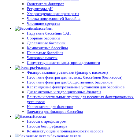
Очистители фильтров
Регуляторы pH
Хлоросодержащие препараты
Чистка поверхностей бассейна
Чистящие средства
Бассейны
Надувные бассейны САП
Сборные бассейны
Деревянные бассейны
Композитные бассейны
Панельные бассейны
Чашковые пакеты
Сопутствующие товары, принадлежности
Фильтры
Фильтровальные установки (фильтр с насосом)
Песочные фильтры для частных бассейнов (без насоса)
Песочные фильтры для Общественных бассейнов
Картриджные фильтровальные установки для бассейнов
Диатомитовые и гидроциклонные фильтры
Вентили и вентильные группы для песочных фильтровальных
установок
Наполнители для фильтров
Запчасти для фильтров бассейна
Насосы
Насосы с префильтром
Насосы без префильтра
Комплектующие и принадлежности насосов
Закладные детали