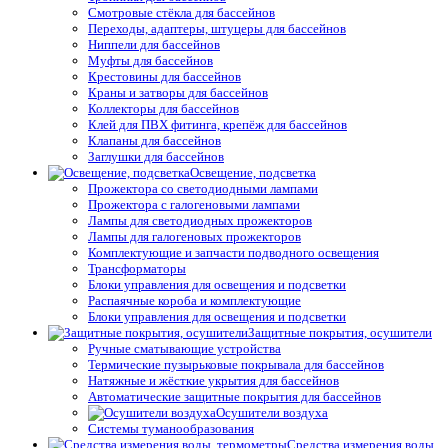
Смотровые стёкла для бассейнов
Переходы, адаптеры, штуцеры для бассейнов
Ниппели для бассейнов
Муфты для бассейнов
Крестовины для бассейнов
Краны и затворы для бассейнов
Коллекторы для бассейнов
Клей для ПВХ фитинга, крепёж для бассейнов
Клапаны для бассейнов
Заглушки для бассейнов
Освещение, подсветка
Прожектора со светодиодными лампами
Прожектора с галогеновыми лампами
Лампы для светодиодных прожекторов
Лампы для галогеновых прожекторов
Комплектующие и запчасти подводного освещения
Трансформаторы
Блоки управления для освещения и подсветки
Распаячные короба и комплектующие
Блоки управления для освещения и подсветки
Защитные покрытия, осушители
Ручные сматывающие устройства
Термические пузырьковые покрывала для бассейнов
Натяжные и жёсткие укрытия для бассейнов
Автоматические защитные покрытия для бассейнов
Осушители воздуха
Системы туманообразования
Средства измерения воды,