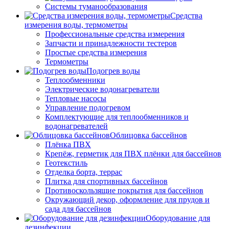
Системы туманообразования
Средства
измерения воды, термометры
Профессиональные средства измерения
Запчасти и принадлежности тестеров
Простые средства измерения
Термометры
Подогрев воды
Теплообменники
Электрические водонагреватели
Тепловые насосы
Управление подогревом
Комплектующие для теплообменников и
водонагревателей
Облицовка бассейнов
Плёнка ПВХ
Крепёж, герметик для ПВХ плёнки для бассейнов
Геотекстиль
Отделка борта, террас
Плитка для спортивных бассейнов
Противоскользящие покрытия для бассейнов
Окружающий декор, оформление для прудов и
сада для бассейнов
Оборудование для
дезинфекции