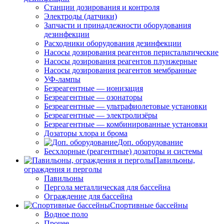
Станции дозирования и контроля
Электроды (датчики)
Запчасти и принадлежности оборудования
дезинфекции
Расходники оборудования дезинфекции
Насосы дозирования реагентов перистальтические
Насосы дозирования реагентов плунжерные
Насосы дозирования реагентов мембранные
УФ-лампы
Безреагентные — ионизация
Безреагентные — озонаторы
Безреагентные — ультрафиолетовые установки
Безреагентные — электролизёры
Безреагентные — комбинированные установки
Дозаторы хлора и брома
Доп. оборудование
Бесхлорные (реагентные) дозаторы и системы
Павильоны,
ограждения и перголы
Павильоны
Пергола металлическая для бассейна
Ограждение для бассейна
Спортивные бассейны
Водное поло
Прочее