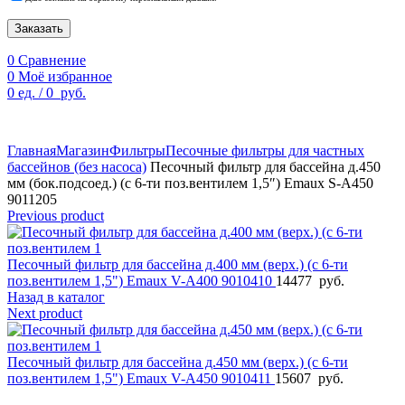
Заказать
0
Сравнение
0
Моё избранное
0
ед.
/
0
руб.
По техническим причинам цены могут быть не актуальны.
Просим уточнять наличие и цены у наших менеджеров.
Главная
Магазин
Фильтры
Песочные фильтры для частных
бассейнов (без насоса)
Песочный фильтр для бассейна д.450
мм (бок.подсоед.) (с 6-ти поз.вентилем 1,5″) Emaux S-A450
9011205
Previous product
Песочный фильтр для бассейна д.400 мм (верх.) (с 6-ти
поз.вентилем 1,5") Emaux V-A400 9010410
14477
руб.
Назад в каталог
Next product
Песочный фильтр для бассейна д.450 мм (верх.) (с 6-ти
поз.вентилем 1,5") Emaux V-A450 9010411
15607
руб.