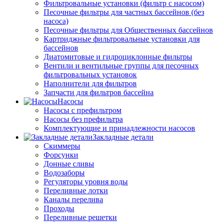
Фильтровальные установки (фильтр с насосом)
Песочные фильтры для частных бассейнов (без
насоса)
Песочные фильтры для Общественных бассейнов
Картриджные фильтровальные установки для
бассейнов
Диатомитовые и гидроциклонные фильтры
Вентили и вентильные группы для песочных
фильтровальных установок
Наполнители для фильтров
Запчасти для фильтров бассейна
Насосы
Насосы с префильтром
Насосы без префильтра
Комплектующие и принадлежности насосов
Закладные детали
Скиммеры
Форсунки
Донные сливы
Водозаборы
Регуляторы уровня воды
Переливные лотки
Каналы перелива
Проходы
Переливные решетки