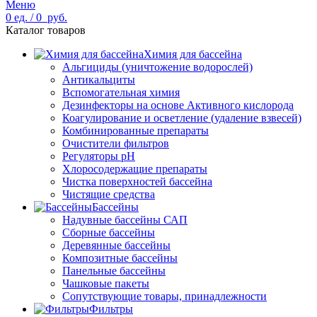
Меню
0
ед.
/
0
руб.
Каталог товаров
Химия для бассейна
Альгициды (уничтожение водорослей)
Антикальциты
Вспомогательная химия
Дезинфекторы на основе Активного кислорода
Коагулирование и осветление (удаление взвесей)
Комбинированные препараты
Очистители фильтров
Регуляторы pH
Хлоросодержащие препараты
Чистка поверхностей бассейна
Чистящие средства
Бассейны
Надувные бассейны САП
Сборные бассейны
Деревянные бассейны
Композитные бассейны
Панельные бассейны
Чашковые пакеты
Сопутствующие товары, принадлежности
Фильтры