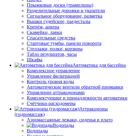
Прыжковые доски (трамплины)
Разделительные дорожки и указатели
Cигнальное оборудование, разметка
Вышки судейские, пьедесталы
Крепёж, анкера
Скамейки, лавки
Спасательные средства
Стартовые тумбы, панели поворота
Стеллажи, полки, корзины
Табло результатов, часы
Шкафы
Автоматика для бассейна
Комплексное управление
Управление фильтрацией
Контроль уровня воды
Автоматические вентили обратной промывки
Управление аттракционами
Комплектующие и принадлежности автоматики
Счётчики-расходомеры
Аттракционы
(гидромассаж)
Аэромассажные лежаки, сиденья и плато
Водопады
Водопады