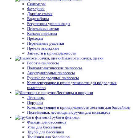
Скиммеры
Форсунки
Донные сливы
Водозаборы
Регуляторы уровня воды
Переливные лотки
Каналы перелива
Проходы
Переливные решетки
Прочие закладные
Запчасти и принадлежности
Пылесосы, сачки, щетки
Роботы-пылесосы
Полуавтоматические пылесосы
Аккумуляторные пылесосы
Ручные подводные пылесосы
Комплектующие и принадлежности для подводных
пылесосов
Лестницы и поручни
Лестницы
Поручни
Комплектующие и принадлежности лестниц для бассейнов
Подъёмники, лестницы, поручни для инвалидов
Трубы и фитинги
Фланцы для бассейнов
Углы для бассейнов
Трубы для бассейнов
Тройники для бассейнов