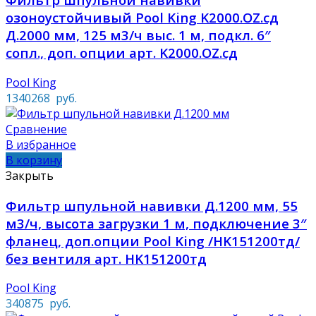
озоноустойчивый Pool King K2000.OZ.cд
Д.2000 мм, 125 м3/ч выс. 1 м, подкл. 6″
сопл., доп. опции арт. K2000.OZ.сд
Pool King
1340268
руб.
Сравнение
В избранное
В корзину
Закрыть
Фильтр шпульной навивки Д.1200 мм, 55
м3/ч, высота загрузки 1 м, подключение 3″
фланец, доп.опции Pool King /HK151200тд/
без вентиля арт. HK151200тд
Pool King
340875
руб.