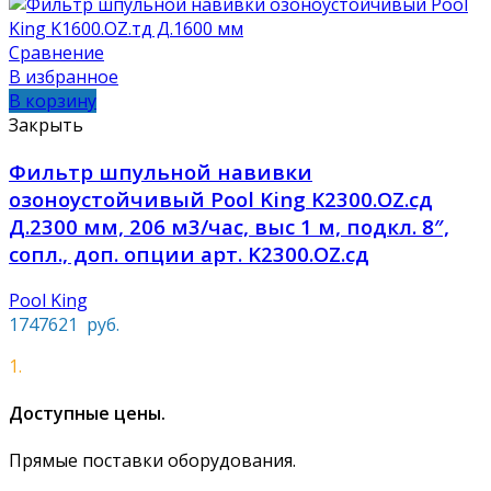
Сравнение
В избранное
В корзину
Закрыть
Фильтр шпульной навивки
озоноустойчивый Pool King K2300.OZ.сд
Д.2300 мм, 206 м3/час, выс 1 м, подкл. 8″,
сопл., доп. опции арт. K2300.OZ.сд
Pool King
1747621
руб.
1.
Доступные цены.
Прямые поставки оборудования.