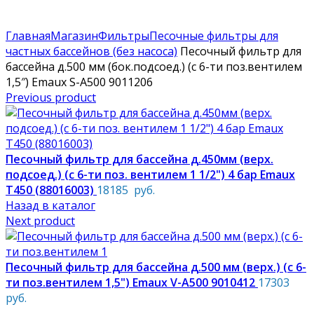
По техническим причинам цены могут быть не актуальны.
Просим уточнять наличие и цены у наших менеджеров.
Главная
Магазин
Фильтры
Песочные фильтры для
частных бассейнов (без насоса)
Песочный фильтр для
бассейна д.500 мм (бок.подсоед.) (с 6-ти поз.вентилем
1,5″) Emaux S-A500 9011206
Previous product
Песочный фильтр для бассейна д.450мм (верх.
подсоед.) (с 6-ти поз. вентилем 1 1/2") 4 бар Emaux
T450 (88016003)
18185
руб.
Назад в каталог
Next product
Песочный фильтр для бассейна д.500 мм (верх.) (с 6-
ти поз.вентилем 1,5") Emaux V-A500 9010412
17303
руб.