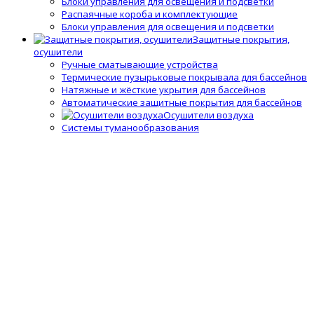
Блоки управления для освещения и подсветки
Распаячные короба и комплектующие
Блоки управления для освещения и подсветки
Защитные покрытия,
осушители
Ручные сматывающие устройства
Термические пузырьковые покрывала для бассейнов
Натяжные и жёсткие укрытия для бассейнов
Автоматические защитные покрытия для бассейнов
Осушители воздуха
Системы туманообразования
Средства
измерения воды, термометры
Профессиональные средства измерения
Запчасти и принадлежности тестеров
Простые средства измерения
Термометры
Подогрев воды
Теплообменники
Электрические водонагреватели
Тепловые насосы
Управление подогревом
Комплектующие для теплообменников и
водонагревателей
Облицовка бассейнов