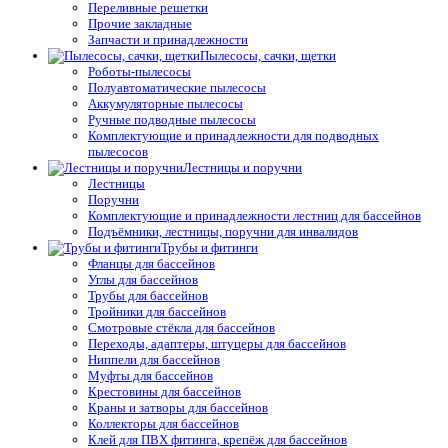
Переливные решетки
Прочие закладные
Запчасти и принадлежности
Пылесосы, сачки, щетки
Роботы-пылесосы
Полуавтоматические пылесосы
Аккумуляторные пылесосы
Ручные подводные пылесосы
Комплектующие и принадлежности для подводных
пылесосов
Лестницы и поручни
Лестницы
Поручни
Комплектующие и принадлежности лестниц для бассейнов
Подъёмники, лестницы, поручни для инвалидов
Трубы и фитинги
Фланцы для бассейнов
Углы для бассейнов
Трубы для бассейнов
Тройники для бассейнов
Смотровые стёкла для бассейнов
Переходы, адаптеры, штуцеры для бассейнов
Ниппели для бассейнов
Муфты для бассейнов
Крестовины для бассейнов
Краны и затворы для бассейнов
Коллекторы для бассейнов
Клей для ПВХ фитинга, крепёж для бассейнов