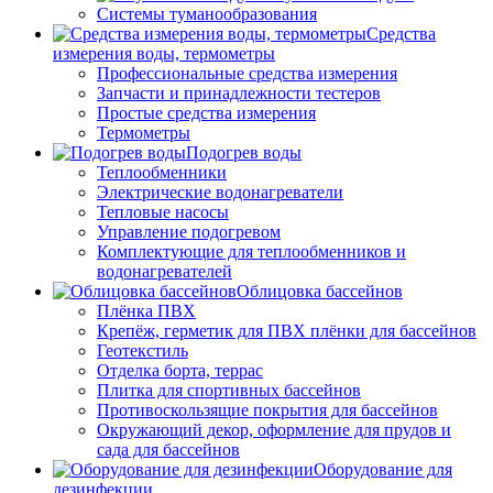
Системы туманообразования
Средства
измерения воды, термометры
Профессиональные средства измерения
Запчасти и принадлежности тестеров
Простые средства измерения
Термометры
Подогрев воды
Теплообменники
Электрические водонагреватели
Тепловые насосы
Управление подогревом
Комплектующие для теплообменников и
водонагревателей
Облицовка бассейнов
Плёнка ПВХ
Крепёж, герметик для ПВХ плёнки для бассейнов
Геотекстиль
Отделка борта, террас
Плитка для спортивных бассейнов
Противоскользящие покрытия для бассейнов
Окружающий декор, оформление для прудов и
сада для бассейнов
Оборудование для
дезинфекции