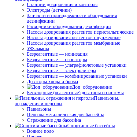
Станции дозирования и контроля
Электроды (датчики)
Запчасти и принадлежности оборудования
дезинфекции
Расходники оборудования дезинфекции
Насосы дозирования реагентов перистальтические
Насосы дозирования реагентов плунжерные
Насосы дозирования реагентов мембранные
УФ-лампы
Безреагентные — ионизация
Безреагентные — озонаторы
Безреагентные — ультрафиолетовые установки
Безреагентные — электролизёры
Безреагентные — комбинированные установки
Дозаторы хлора и брома
Доп. оборудование
Бесхлорные (реагентные) дозаторы и системы
Павильоны,
ограждения и перголы
Павильоны
Пергола металлическая для бассейна
Ограждение для бассейна
Спортивные бассейны
Водное поло
Прочее