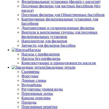
Фильтровальные установки (фильтр с насосом)
Песочные фильтры для частных бассейнов (без
насоса)
Песочные фильтры для Общественных бассейнов
Картриджные фильтровальные установки для
бассейнов
Диатомитовые и гидроциклонные фильтры
Вентили и вентильные группы для песочных
фильтровальных установок
Наполнители для фильтров
Запчасти для фильтров бассейна
Насосы
Насосы с префильтром
Насосы без префильтра
Комплектующие и принадлежности насосов
Закладные детали
Скиммеры
Форсунки
Донные сливы
Водозаборы
Регуляторы уровня воды
Переливные лотки
Каналы перелива
Проходы
Переливные решетки