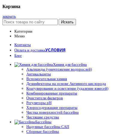
Корзина
закрыть
Искать
Категории
Меню
Контакты
УСЛОВИЯ
Оплата и доставка
Блог
Химия для бассейна
Альгициды (уничтожение водорослей)
Антикальциты
Вспомогательная химия
Дезинфекторы на основе Активного кислорода
Коагулирование и осветление (удаление взвесей)
Комбинированные препараты
Очистители фильтров
Регуляторы pH
Хлоросодержащие препараты
Чистка поверхностей бассейна
Чистящие средства
Бассейны
Надувные бассейны САП
Сборные бассейны