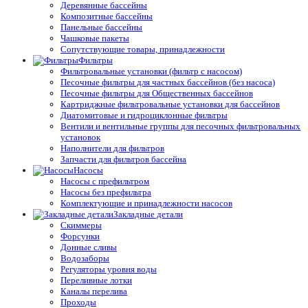
Деревянные бассейны
Композитные бассейны
Панельные бассейны
Чашковые пакеты
Сопутствующие товары, принадлежности
Фильтры
Фильтровальные установки (фильтр с насосом)
Песочные фильтры для частных бассейнов (без насоса)
Песочные фильтры для Общественных бассейнов
Картриджные фильтровальные установки для бассейнов
Диатомитовые и гидроциклонные фильтры
Вентили и вентильные группы для песочных фильтровальных
установок
Наполнители для фильтров
Запчасти для фильтров бассейна
Насосы
Насосы с префильтром
Насосы без префильтра
Комплектующие и принадлежности насосов
Закладные детали
Скиммеры
Форсунки
Донные сливы
Водозаборы
Регуляторы уровня воды
Переливные лотки
Каналы перелива
Проходы