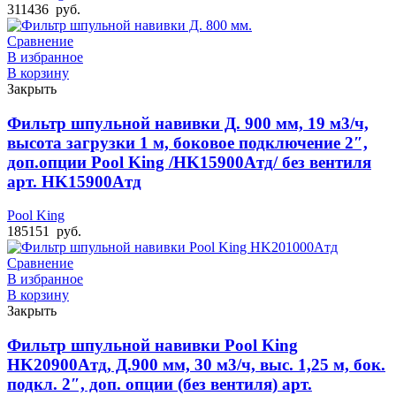
311436
руб.
Сравнение
В избранное
В корзину
Закрыть
Фильтр шпульной навивки Д. 900 мм, 19 м3/ч,
высота загрузки 1 м, боковое подключение 2″,
доп.опции Pool King /HK15900Aтд/ без вентиля
арт. HK15900Aтд
Pool King
185151
руб.
Сравнение
В избранное
В корзину
Закрыть
Фильтр шпульной навивки Pool King
HK20900Aтд, Д.900 мм, 30 м3/ч, выс. 1,25 м, бок.
подкл. 2″, доп. опции (без вентиля) арт.