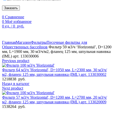
Заказать
0
Сравнение
0
Моё избранное
0
ед.
/
0
руб.
По техническим причинам цены могут быть не актуальны.
Просим уточнять наличие и цены у наших менеджеров.
Главная
Магазин
Фильтры
Песочные фильтры для
Общественных бассейнов
Фильтр 59 м3/ч ‘Horizontal’, D=1200
мм, L=1900 мм, 30 м3/ч/м2, фланец 125 мм, шпульная навивка
(IML) арт. 133030006
Previous product
Фильтр 64 м3/ч 'Horizontal', D=1050 мм, L=2300 мм, 30 м3/ч/
м2, фланец 125 мм, шпульная навивка (IML) арт. 133030002
1218838
руб.
Назад в каталог
Next product
Фильтр 57 м3/ч 'Horizontal', D=1200 мм, L=2700 мм, 20 м3/ч/
м2, фланец 125 мм, шпульная навивка (IML) арт. 133020009
1538264
руб.