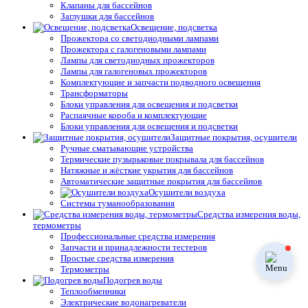
Клапаны для бассейнов
Заглушки для бассейнов
Освещение, подсветка
Прожектора со светодиодными лампами
Прожектора с галогеновыми лампами
Лампы для светодиодных прожекторов
Лампы для галогеновых прожекторов
Комплектующие и запчасти подводного освещения
Трансформаторы
Блоки управления для освещения и подсветки
Распаячные короба и комплектующие
Блоки управления для освещения и подсветки
Защитные покрытия, осушители
Ручные сматывающие устройства
Термические пузырьковые покрывала для бассейнов
Натяжные и жёсткие укрытия для бассейнов
Автоматические защитные покрытия для бассейнов
Осушители воздуха
Системы туманообразования
Средства измерения воды,
термометры
Профессиональные средства измерения
Запчасти и принадлежности тестеров
Простые средства измерения
Термометры
Подогрев воды
Теплообменники
Электрические водонагреватели