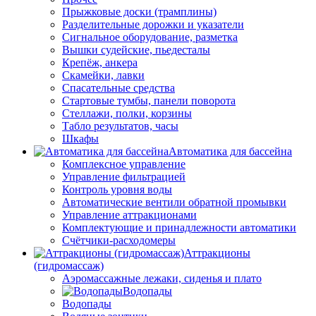
Прыжковые доски (трамплины)
Разделительные дорожки и указатели
Cигнальное оборудование, разметка
Вышки судейские, пьедесталы
Крепёж, анкера
Скамейки, лавки
Спасательные средства
Стартовые тумбы, панели поворота
Стеллажи, полки, корзины
Табло результатов, часы
Шкафы
Автоматика для бассейна
Комплексное управление
Управление фильтрацией
Контроль уровня воды
Автоматические вентили обратной промывки
Управление аттракционами
Комплектующие и принадлежности автоматики
Счётчики-расходомеры
Аттракционы
(гидромассаж)
Аэромассажные лежаки, сиденья и плато
Водопады
Водопады