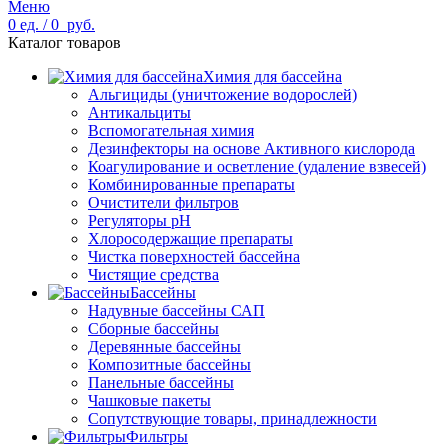
Меню
0
ед.
/
0
руб.
Каталог товаров
Химия для бассейна
Альгициды (уничтожение водорослей)
Антикальциты
Вспомогательная химия
Дезинфекторы на основе Активного кислорода
Коагулирование и осветление (удаление взвесей)
Комбинированные препараты
Очистители фильтров
Регуляторы pH
Хлоросодержащие препараты
Чистка поверхностей бассейна
Чистящие средства
Бассейны
Надувные бассейны САП
Сборные бассейны
Деревянные бассейны
Композитные бассейны
Панельные бассейны
Чашковые пакеты
Сопутствующие товары, принадлежности
Фильтры