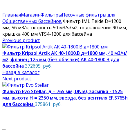
По техническим причинам цены могут быть не актуальны.
Просим уточнять наличие и цены у наших менеджеров.
Главная
Магазин
Фильтры
Песочные фильтры для
Общественных бассейнов
Фильтр IML Teide D=1200
мм, 56 м3/ч, скорость 50 м3/ч/м2, подключение 90 мм,
крышка 400 мм VFS4-1200 для бассейна
Previous product
Фильтр Kripsol Artik AK 40-1800.В д=1800 мм, 40 м3/ч/
м2, фланец 125 мм (без обвязки) AK 40-1800.В для
бассейна
372695
руб.
Назад в каталог
Next product
Фильтр Evo Stellar, д = 765 мм, DN50, засыпка - 1525
мм, высота Н = 2350 мм, звезда, без вентиля EF.S765h
для бассейна
375861
руб.
Увеличить фото