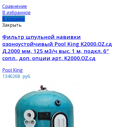
Сравнение
В избранное
В корзину
Закрыть
Фильтр шпульной навивки
озоноустойчивый Pool King K2000.OZ.cд
Д.2000 мм, 125 м3/ч выс. 1 м, подкл. 6″
сопл., доп. опции арт. K2000.OZ.сд
Pool King
1340268
руб.