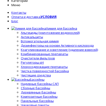
Категории
Меню
Контакты
Оплата и доставка
УСЛОВИЯ
Блог
Химия для бассейна
Альгициды (уничтожение водорослей)
Антикальциты
Вспомогательная химия
Дезинфекторы на основе Активного кислорода
Коагулирование и осветление (удаление взвесей)
Комбинированные препараты
Очистители фильтров
Регуляторы pH
Хлоросодержащие препараты
Чистка поверхностей бассейна
Чистящие средства
Бассейны
Надувные бассейны САП
Сборные бассейны
Деревянные бассейны
Композитные бассейны
Панельные бассейны
Чашковые пакеты