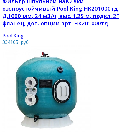
Фильтр шпульной навивки
озоноустойчивый Pool King HK201000тд
Д.1000 мм, 24 м3/ч, выс. 1.25 м, подкл. 2″
фланец, доп. опции арт. HK201000тд
Pool King
334105
руб.