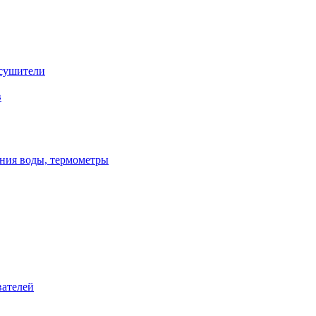
сушители
в
ения воды, термометры
вателей