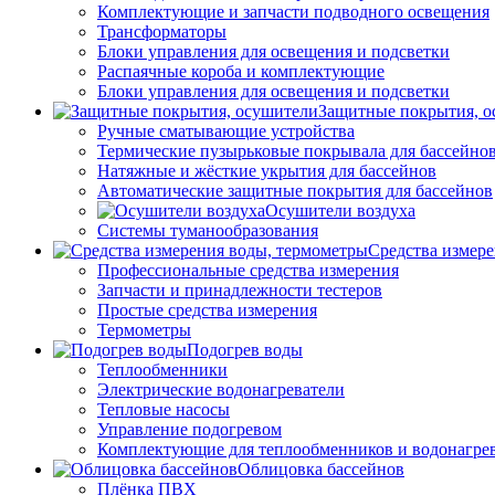
Комплектующие и запчасти подводного освещения
Трансформаторы
Блоки управления для освещения и подсветки
Распаячные короба и комплектующие
Блоки управления для освещения и подсветки
Защитные покрытия, о
Ручные сматывающие устройства
Термические пузырьковые покрывала для бассейно
Натяжные и жёсткие укрытия для бассейнов
Автоматические защитные покрытия для бассейнов
Осушители воздуха
Системы туманообразования
Средства измер
Профессиональные средства измерения
Запчасти и принадлежности тестеров
Простые средства измерения
Термометры
Подогрев воды
Теплообменники
Электрические водонагреватели
Тепловые насосы
Управление подогревом
Комплектующие для теплообменников и водонагре
Облицовка бассейнов
Плёнка ПВХ