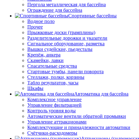
Пергола металлическая для бассейна
Ограждение для бассейна
Спортивные бассейны
Водное поло
Прочее
Прыжковые доски (трамплины)
Разделительные дорожки и указатели
Cигнальное оборудование, разметка
Вышки судейские, пьедесталы
Крепёж, анкера
Скамейки, лавки
Спасательные средства
Стартовые тумбы, панели поворота
Стеллажи, полки, корзины
Табло результатов, часы
Шкафы
Автоматика для бассейна
Комплексное управление
Управление фильтрацией
Контроль уровня воды
Автоматические вентили обратной промывки
Управление аттракционами
Комплектующие и принадлежности автоматики
Счётчики-расходомеры
Аттракционы (гидромасса