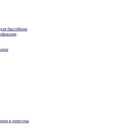
для бассейнов
инфекции
кции
ения и перголы