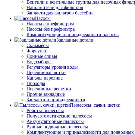
Вентили и вентильные группы для песочных фильт
Наполнители для фильтров
Запчасти для фильтров бассейна
Насосы
Насосы с префильтром
Насосы без префильтра
Комплектующие и принадлежности насосов
Закладные детали
Скиммеры
Форсунки
Донные сливы
Водозаборы
Регуляторы уровня воды
Переливные лотки
Каналы перелива
Проходы
Переливные решетки
Прочие закладные
Запчасти и принадлежности
Пылесосы, сачки, щетки
Роботы-пылесосы
Полуавтоматические пылесосы
Аккумуляторные пылесосы
Ручные подводные пылесосы
Комплектующие и принадлежности для подводных