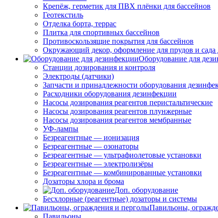
Крепёж, герметик для ПВХ плёнки для бассейнов
Геотекстиль
Отделка борта, террас
Плитка для спортивных бассейнов
Противоскользящие покрытия для бассейнов
Окружающий декор, оформление для прудов и сада 
Оборудование для дез
Станции дозирования и контроля
Электроды (датчики)
Запчасти и принадлежности оборудования дезинфе
Расходники оборудования дезинфекции
Насосы дозирования реагентов перистальтические
Насосы дозирования реагентов плунжерные
Насосы дозирования реагентов мембранные
УФ-лампы
Безреагентные — ионизация
Безреагентные — озонаторы
Безреагентные — ультрафиолетовые установки
Безреагентные — электролизёры
Безреагентные — комбинированные установки
Дозаторы хлора и брома
Доп. оборудование
Бесхлорные (реагентные) дозаторы и системы
Павильоны, огражд
Павильоны