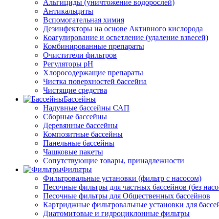
Альгициды (уничтожение водорослей)
Антикальциты
Вспомогательная химия
Дезинфекторы на основе Активного кислорода
Коагулирование и осветление (удаление взвесей)
Комбинированные препараты
Очистители фильтров
Регуляторы pH
Хлоросодержащие препараты
Чистка поверхностей бассейна
Чистящие средства
Бассейны
Надувные бассейны САП
Сборные бассейны
Деревянные бассейны
Композитные бассейны
Панельные бассейны
Чашковые пакеты
Сопутствующие товары, принадлежности
Фильтры
Фильтровальные установки (фильтр с насосом)
Песочные фильтры для частных бассейнов (без насо
Песочные фильтры для Общественных бассейнов
Картриджные фильтровальные установки для бассе
Диатомитовые и гидроциклонные фильтры