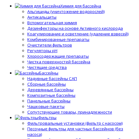
Химия для бассейна
Альгициды (уничтожение водорослей)
Антикальциты
Вспомогательная химия
Дезинфекторы на основе Активного кислорода
Коагулирование и осветление (удаление взвесей)
Комбинированные препараты
Очистители фильтров
Регуляторы pH
Хлоросодержащие препараты
Чистка поверхностей бассейна
Чистящие средства
Бассейны
Надувные бассейны САП
Сборные бассейны
Деревянные бассейны
Композитные бассейны
Панельные бассейны
Чашковые пакеты
Сопутствующие товары, принадлежности
Фильтры
Фильтровальные установки (фильтр с насосом)
Песочные фильтры для частных бассейнов (без
насоса)