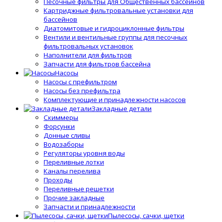
Песочные фильтры для Общественных бассейнов
Картриджные фильтровальные установки для
бассейнов
Диатомитовые и гидроциклонные фильтры
Вентили и вентильные группы для песочных
фильтровальных установок
Наполнители для фильтров
Запчасти для фильтров бассейна
Насосы
Насосы с префильтром
Насосы без префильтра
Комплектующие и принадлежности насосов
Закладные детали
Скиммеры
Форсунки
Донные сливы
Водозаборы
Регуляторы уровня воды
Переливные лотки
Каналы перелива
Проходы
Переливные решетки
Прочие закладные
Запчасти и принадлежности
Пылесосы, сачки, щетки