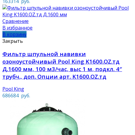
163314
руб.
Сравнение
В избранное
В корзину
Закрыть
Фильтр шпульной навивки
озоноустойчивый Pool King K1600.OZ.тд
Д.1600 мм, 100 м3/час, выс 1 м, подкл. 4″
трубч., доп. Опции арт. K1600.OZ.тд
Pool King
686684
руб.