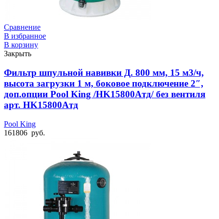
Сравнение
В избранное
В корзину
Закрыть
Фильтр шпульной навивки Д. 800 мм, 15 м3/ч,
высота загрузки 1 м, боковое подключение 2″,
доп.опции Pool King /HK15800Aтд/ без вентиля
арт. HK15800Aтд
Pool King
161806
руб.