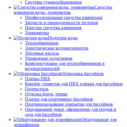
Системы туманообразования
Средства
измерения воды, термометры
Профессиональные средства измерения
Запчасти и принадлежности тестеров
Простые средства измерения
Термометры
Подогрев воды
Теплообменники
Электрические водонагреватели
Тепловые насосы
Управление подогревом
Комплектующие для теплообменников и
водонагревателей
Облицовка бассейнов
Плёнка ПВХ
Крепёж, герметик для ПВХ плёнки для бассейнов
Геотекстиль
Отделка борта, террас
Плитка для спортивных бассейнов
Противоскользящие покрытия для бассейнов
Окружающий декор, оформление для прудов и
сада для бассейнов
Оборудование для
дезинфекции