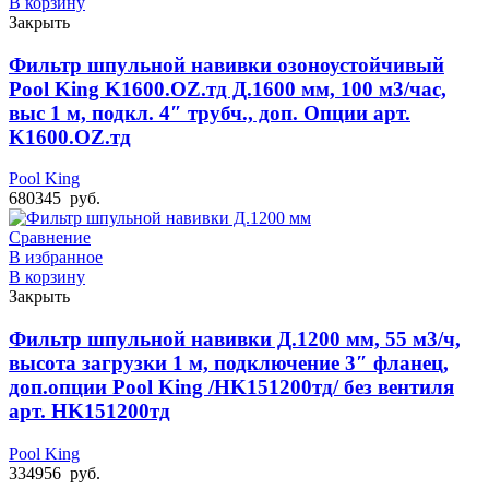
В корзину
Закрыть
Фильтр шпульной навивки озоноустойчивый
Pool King K1600.OZ.тд Д.1600 мм, 100 м3/час,
выс 1 м, подкл. 4″ трубч., доп. Опции арт.
K1600.OZ.тд
Pool King
680345
руб.
Сравнение
В избранное
В корзину
Закрыть
Фильтр шпульной навивки Д.1200 мм, 55 м3/ч,
высота загрузки 1 м, подключение 3″ фланец,
доп.опции Pool King /HK151200тд/ без вентиля
арт. HK151200тд
Pool King
334956
руб.