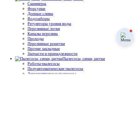
Скиммеры
Форсунки
Донные сливы
Водозаборы
Регуляторы уровня воды
Переливные лотки
Каналы перелива
Проходы
Переливные решетки
Прочие закладные
Запчасти и принадлежности
Пылесосы, сачки, щетки
Роботы-пылесосы
Полуавтоматические пылесосы
Аккумуляторные пылесосы
Ручные подводные пылесосы
Комплектующие и принадлежности для подводных
пылесосов
Лестницы и поручни
Лестницы
Поручни
Комплектующие и принадлежности лестниц для бассейнов
Подъёмники, лестницы, поручни для инвалидов
Трубы и фитинги
Фланцы для бассейнов
Углы для бассейнов
Трубы для бассейнов
Тройники для бассейнов