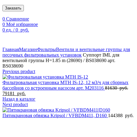
Заказать
0
Сравнение
0
Моё избранное
0
ед.
/
0
руб.
По техническим причинам цены могут быть не актуальны.
Просим уточнять наличие и цены у наших менеджеров.
Главная
Магазин
Фильтры
Вентили и вентильные группы для
песочных фильтровальных установок
Суппорт IML для
вентильной группы H=1.85 m (28690) / BS038690 арт.
BS038690
Previous product
Фильтровальная установка MTH IS-12, 12 м3/ч для сборных
Пер
бассейнов со встроенным насосом арт. M203116
81630
руб.
Текущая
цен
79181
руб.
цена:
сост
Назад в каталог
79181
816
Next product
руб..
руб.
Пятикрановая обвязка Kripsol / VFBDM411, D160
144388
руб.