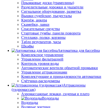
Прыжковые доски (трамплины)
Разделительные дорожки и указатели
Cигнальное оборудование, разметка
Вышки судейские, пьедесталы
Крепёж, анкера
Скамейки, лавки
Спасательные средства
Стартовые тумбы, панели поворота
Стеллажи, полки, корзины
Табло результатов, часы
Шкафы
Автоматика для бассейна
Комплексное управление
Управление фильтрацией
Контроль уровня воды
Автоматические вентили обратной промывки
Управление аттракционами
Комплектующие и принадлежности автоматики
Счётчики-расходомеры
Аттракционы
(гидромассаж)
Аэромассажные лежаки, сиденья и плато
Водопады
Водопады
Водяные зонтики