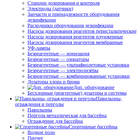
Станции дозирования и контроля
Электроды (датчики)
Запчасти и принадлежности оборудования
дезинфекции
Расходники оборудования дезинфекции
Насосы дозирования реагентов перистальтические
Насосы дозирования реагентов плунжерные
Насосы дозирования реагентов мембранные
УФ-лампы
Безреагентные — ионизация
Безреагентные — озонаторы
Безреагентные — ультрафиолетовые установки
Безреагентные — электролизёры
Безреагентные — комбинированные установки
Дозаторы хлора и брома
Доп. оборудование
Бесхлорные (реагентные) дозаторы и системы
Павильоны,
ограждения и перголы
Павильоны
Пергола металлическая для бассейна
Ограждение для бассейна
Спортивные бассейны
Водное поло
Прочее