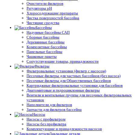
Очистители фильтров
Регуляторы pH
Хлоросодержащие препараты
Чистка поверхностей бассейна
Чистящие средства
Бассейны
Надувные бассейны САП
Сборные бассейны
Деревянные бассейны
Композитные бассейны
Панельные бассейны
Чашковые пакеты
Сопутствующие товары, принадлежности
Фильтры
Фильтровальные установки (фильтр с насосом)
Песочные фильтры для частных бассейнов (без насоса)
Песочные фильтры для Общественных бассейнов
Картриджные фильтровальные установки для бассейнов
Диатомитовые и гидроциклонные фильтры
Вентили и вентильные группы для песочных фильтровальных
установок
Наполнители для фильтров
Запчасти для фильтров бассейна
Насосы
Насосы с префильтром
Насосы без префильтра
Комплектующие и принадлежности насосов
Закладные детали