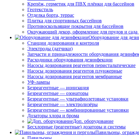
Крепёж, герметик для ПВХ плёнки для бассейнов
Геотекстиль
Отделка борта, террас
Плитка для спортивных бассейнов
Противоскользящие покрытия для бассейнов
Окружающий декор, оформление для прудов и сада 
Оборудование для дез
Станции дозирования и контроля
Электроды (датчики)
Запчасти и принадлежности оборудования дезинфе
Расходники оборудования дезинфекции
Насосы дозирования реагентов перистальтические
Насосы дозирования реагентов плунжерные
Насосы дозирования реагентов мембранные
УФ-лампы
Безреагентные — ионизация
Безреагентные — озонаторы
Безреагентные — ультрафиолетовые установки
Безреагентные — электролизёры
Безреагентные — комбинированные установки
Дозаторы хлора и брома
Доп. оборудование
Бесхлорные (реагентные) дозаторы и системы
Павильоны, огражд
Павильоны