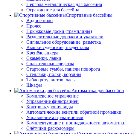
Пергола металлическая для бассейна
Ограждение для бассейна
Спортивные бассейны
Водное поло
Прочее
Прыжковые доски (трамплины)
Разделительные дорожки и указатели
Cигнальное оборудование, разметка
Вышки судейские, пьедесталы
Крепёж, анкера
Скамейки, лавки
Спасательные средства
Стартовые тумбы, панели поворота
Стеллажи, полки, корзины
Табло результатов, часы
Шкафы
Автоматика для бассейна
Комплексное управление
Управление фильтрацией
Контроль уровня воды
Автоматические вентили обратной промывки
Управление аттракционами
Комплектующие и принадлежности автоматики
Счётчики-расходомеры
Аттракционы (гидромасса