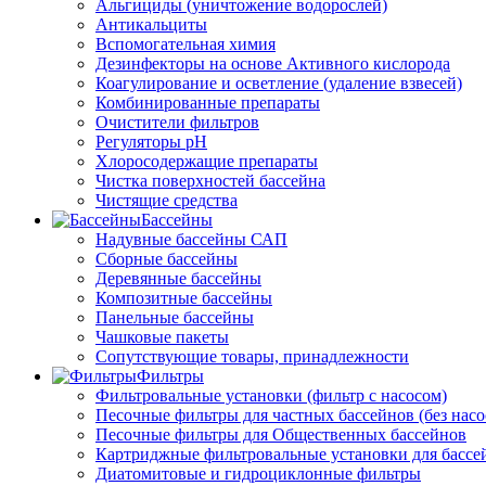
Альгициды (уничтожение водорослей)
Антикальциты
Вспомогательная химия
Дезинфекторы на основе Активного кислорода
Коагулирование и осветление (удаление взвесей)
Комбинированные препараты
Очистители фильтров
Регуляторы pH
Хлоросодержащие препараты
Чистка поверхностей бассейна
Чистящие средства
Бассейны
Надувные бассейны САП
Сборные бассейны
Деревянные бассейны
Композитные бассейны
Панельные бассейны
Чашковые пакеты
Сопутствующие товары, принадлежности
Фильтры
Фильтровальные установки (фильтр с насосом)
Песочные фильтры для частных бассейнов (без насо
Песочные фильтры для Общественных бассейнов
Картриджные фильтровальные установки для бассе
Диатомитовые и гидроциклонные фильтры