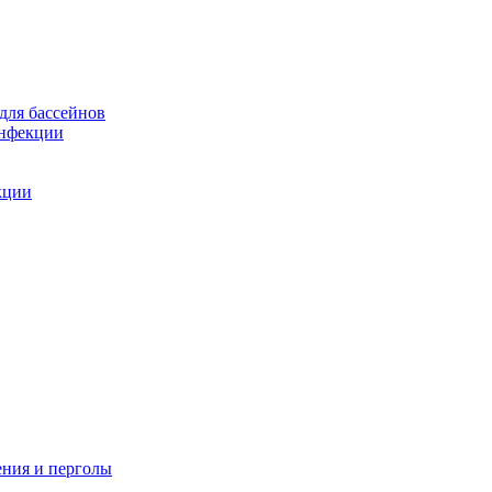
для бассейнов
инфекции
кции
ения и перголы