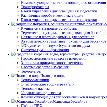
Комплектующие и запчасти подводного освещения
Трансформаторы
Блоки управления для освещения и подсветки
Распаячные короба и комплектующие
Блоки управления для освещения и подсветки
Защитные покрытия, о
Ручные сматывающие устройства
Термические пузырьковые покрывала для бассейно
Натяжные и жёсткие укрытия для бассейнов
Автоматические защитные покрытия для бассейнов
Осушители воздуха
Системы туманообразования
Средства измер
Профессиональные средства измерения
Запчасти и принадлежности тестеров
Простые средства измерения
Термометры
Подогрев воды
Теплообменники
Электрические водонагреватели
Тепловые насосы
Управление подогревом
Комплектующие для теплообменников и водонагре
Облицовка бассейнов
Плёнка ПВХ