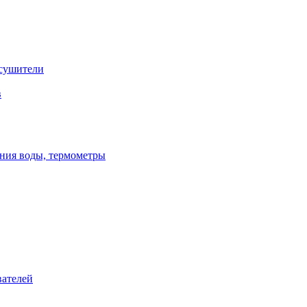
сушители
в
ения воды, термометры
вателей