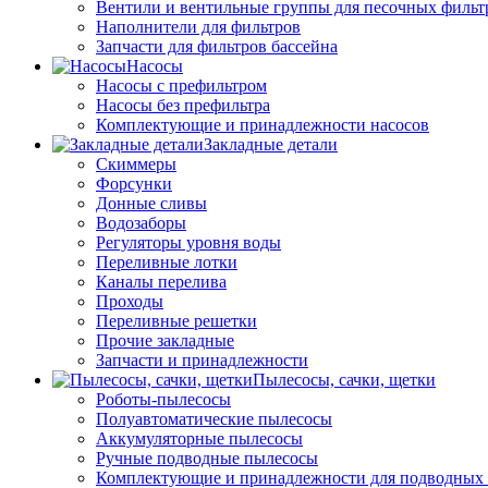
Вентили и вентильные группы для песочных фильт
Наполнители для фильтров
Запчасти для фильтров бассейна
Насосы
Насосы с префильтром
Насосы без префильтра
Комплектующие и принадлежности насосов
Закладные детали
Скиммеры
Форсунки
Донные сливы
Водозаборы
Регуляторы уровня воды
Переливные лотки
Каналы перелива
Проходы
Переливные решетки
Прочие закладные
Запчасти и принадлежности
Пылесосы, сачки, щетки
Роботы-пылесосы
Полуавтоматические пылесосы
Аккумуляторные пылесосы
Ручные подводные пылесосы
Комплектующие и принадлежности для подводных