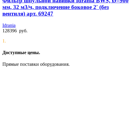
Фильтр шпульной навивки Idrania BWS, Ø=900
мм, 32 м3/ч, подключение боковое 2′ (без
вентиля) арт. 69247
Idrania
128396
руб.
1.
Доступные цены.
Прямые поставки оборудования.