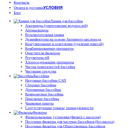
Контакты
УСЛОВИЯ
Оплата и доставка
Блог
Химия для бассейна
Альгициды (уничтожение водорослей)
Антикальциты
Вспомогательная химия
Дезинфекторы на основе Активного кислорода
Коагулирование и осветление (удаление взвесей)
Комбинированные препараты
Очистители фильтров
Регуляторы pH
Хлоросодержащие препараты
Чистка поверхностей бассейна
Чистящие средства
Бассейны
Надувные бассейны САП
Сборные бассейны
Деревянные бассейны
Композитные бассейны
Панельные бассейны
Чашковые пакеты
Сопутствующие товары, принадлежности
Фильтры
Фильтровальные установки (фильтр с насосом)
Песочные фильтры для частных бассейнов (без насоса)
Песочные фильтры для Общественных бассейнов