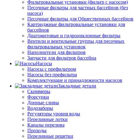
Фильтровальные установки (фильтр с насосом)
Песочные фильтры для частных бассейнов (без
насоса)
Песочные фильтры для Общественных бассейнов
Картриджные фильтровальные установки для
бассейнов
Диатомитовые и гидроциклонные фильтры
Вентили и вентильные группы для песочных
фильтровальных установок
Наполнители для фильтров
Запчасти для фильтров бассейна
Насосы
Насосы с префильтром
Насосы без префильтра
Комплектующие и принадлежности насосов
Закладные детали
Скиммеры
Форсунки
Донные сливы
Водозаборы
Регуляторы уровня воды
Переливные лотки
Каналы перелива
Проходы
Переливные решетки