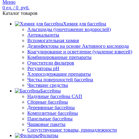
Меню
0
ед.
/
0
руб.
Каталог товаров
Химия для бассейна
Альгициды (уничтожение водорослей)
Антикальциты
Вспомогательная химия
Дезинфекторы на основе Активного кислорода
Коагулирование и осветление (удаление взвесей)
Комбинированные препараты
Очистители фильтров
Регуляторы pH
Хлоросодержащие препараты
Чистка поверхностей бассейна
Чистящие средства
Бассейны
Надувные бассейны САП
Сборные бассейны
Деревянные бассейны
Композитные бассейны
Панельные бассейны
Чашковые пакеты
Сопутствующие товары, принадлежности
Фильтры