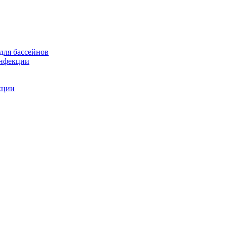
для бассейнов
инфекции
кции