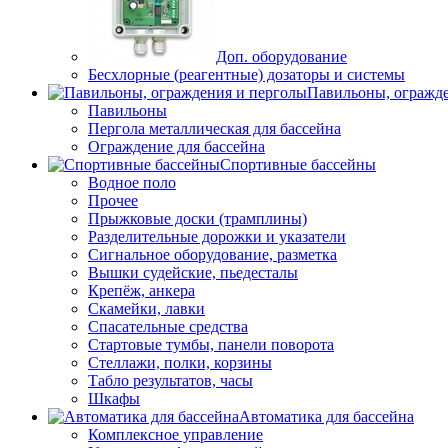
Доп. оборудование
Бесхлорные (реагентные) дозаторы и системы
Павильоны, огражд
Павильоны
Пергола металлическая для бассейна
Ограждение для бассейна
Спортивные бассейны
Водное поло
Прочее
Прыжковые доски (трамплины)
Разделительные дорожки и указатели
Cигнальное оборудование, разметка
Вышки судейские, пьедесталы
Крепёж, анкера
Скамейки, лавки
Спасательные средства
Стартовые тумбы, панели поворота
Стеллажи, полки, корзины
Табло результатов, часы
Шкафы
Автоматика для бассейна
Комплексное управление