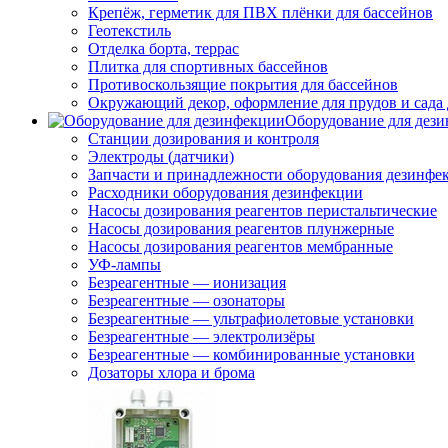
Крепёж, герметик для ПВХ плёнки для бассейнов
Геотекстиль
Отделка борта, террас
Плитка для спортивных бассейнов
Противоскользящие покрытия для бассейнов
Окружающий декор, оформление для прудов и сада 
Оборудование для дез
Станции дозирования и контроля
Электроды (датчики)
Запчасти и принадлежности оборудования дезинфе
Расходники оборудования дезинфекции
Насосы дозирования реагентов перистальтические
Насосы дозирования реагентов плунжерные
Насосы дозирования реагентов мембранные
УФ-лампы
Безреагентные — ионизация
Безреагентные — озонаторы
Безреагентные — ультрафиолетовые установки
Безреагентные — электролизёры
Безреагентные — комбинированные установки
Дозаторы хлора и брома