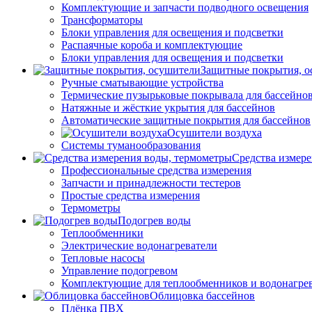
Комплектующие и запчасти подводного освещения
Трансформаторы
Блоки управления для освещения и подсветки
Распаячные короба и комплектующие
Блоки управления для освещения и подсветки
Защитные покрытия, о
Ручные сматывающие устройства
Термические пузырьковые покрывала для бассейно
Натяжные и жёсткие укрытия для бассейнов
Автоматические защитные покрытия для бассейнов
Осушители воздуха
Системы туманообразования
Средства измер
Профессиональные средства измерения
Запчасти и принадлежности тестеров
Простые средства измерения
Термометры
Подогрев воды
Теплообменники
Электрические водонагреватели
Тепловые насосы
Управление подогревом
Комплектующие для теплообменников и водонагре
Облицовка бассейнов
Плёнка ПВХ