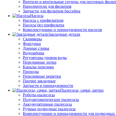
Вентили и вентильные группы для песочных фильт
Наполнители для фильтров
Запчасти для фильтров бассейна
Насосы
Насосы с префильтром
Насосы без префильтра
Комплектующие и принадлежности насосов
Закладные детали
Скиммеры
Форсунки
Донные сливы
Водозаборы
Регуляторы уровня воды
Переливные лотки
Каналы перелива
Проходы
Переливные решетки
Прочие закладные
Запчасти и принадлежности
Пылесосы, сачки, щетки
Роботы-пылесосы
Полуавтоматические пылесосы
Аккумуляторные пылесосы
Ручные подводные пылесосы
Комплектующие и принадлежности для подводных