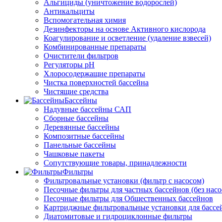
Альгициды (уничтожение водорослей)
Антикальциты
Вспомогательная химия
Дезинфекторы на основе Активного кислорода
Коагулирование и осветление (удаление взвесей)
Комбинированные препараты
Очистители фильтров
Регуляторы pH
Хлоросодержащие препараты
Чистка поверхностей бассейна
Чистящие средства
Бассейны
Надувные бассейны САП
Сборные бассейны
Деревянные бассейны
Композитные бассейны
Панельные бассейны
Чашковые пакеты
Сопутствующие товары, принадлежности
Фильтры
Фильтровальные установки (фильтр с насосом)
Песочные фильтры для частных бассейнов (без насо
Песочные фильтры для Общественных бассейнов
Картриджные фильтровальные установки для бассе
Диатомитовые и гидроциклонные фильтры