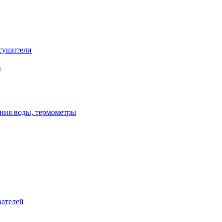
сушители
в
ения воды, термометры
вателей