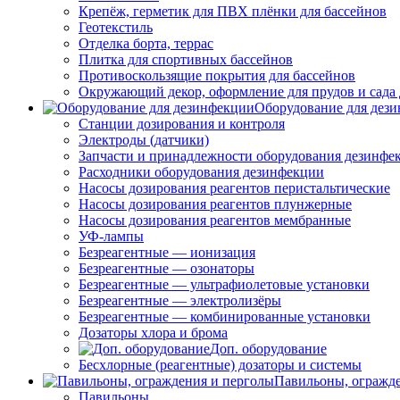
Крепёж, герметик для ПВХ плёнки для бассейнов
Геотекстиль
Отделка борта, террас
Плитка для спортивных бассейнов
Противоскользящие покрытия для бассейнов
Окружающий декор, оформление для прудов и сада 
Оборудование для дез
Станции дозирования и контроля
Электроды (датчики)
Запчасти и принадлежности оборудования дезинфе
Расходники оборудования дезинфекции
Насосы дозирования реагентов перистальтические
Насосы дозирования реагентов плунжерные
Насосы дозирования реагентов мембранные
УФ-лампы
Безреагентные — ионизация
Безреагентные — озонаторы
Безреагентные — ультрафиолетовые установки
Безреагентные — электролизёры
Безреагентные — комбинированные установки
Дозаторы хлора и брома
Доп. оборудование
Бесхлорные (реагентные) дозаторы и системы
Павильоны, огражд
Павильоны