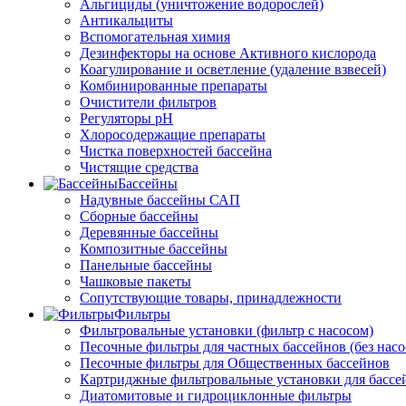
Альгициды (уничтожение водорослей)
Антикальциты
Вспомогательная химия
Дезинфекторы на основе Активного кислорода
Коагулирование и осветление (удаление взвесей)
Комбинированные препараты
Очистители фильтров
Регуляторы pH
Хлоросодержащие препараты
Чистка поверхностей бассейна
Чистящие средства
Бассейны
Надувные бассейны САП
Сборные бассейны
Деревянные бассейны
Композитные бассейны
Панельные бассейны
Чашковые пакеты
Сопутствующие товары, принадлежности
Фильтры
Фильтровальные установки (фильтр с насосом)
Песочные фильтры для частных бассейнов (без насо
Песочные фильтры для Общественных бассейнов
Картриджные фильтровальные установки для бассе
Диатомитовые и гидроциклонные фильтры