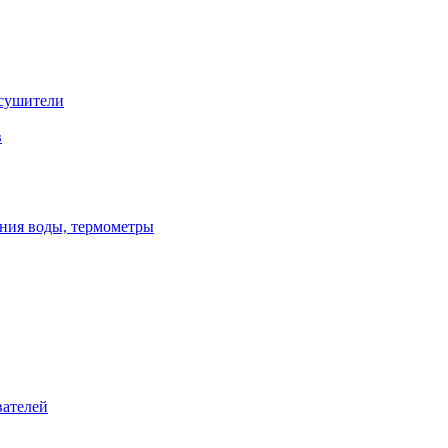
сушители
в
ения воды, термометры
вателей