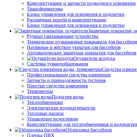
Комплектующие и запчасти подводного освещения
Трансформаторы
Блоки управления для освещения и подсветки
Распаячные короба и комплектующие
Блоки управления для освещения и подсветки
Защитные покрытия, о
Ручные сматывающие устройства
Термические пузырьковые покрывала для бассейно
Натяжные и жёсткие укрытия для бассейнов
Автоматические защитные покрытия для бассейнов
Осушители воздуха
Системы туманообразования
Средства измер
Профессиональные средства измерения
Запчасти и принадлежности тестеров
Простые средства измерения
Термометры
Подогрев воды
Теплообменники
Электрические водонагреватели
Тепловые насосы
Управление подогревом
Комплектующие для теплообменников и водонагре
Облицовка бассейнов
Плёнка ПВХ