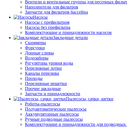
Вентили и вентильные группы для песочных фильт
Наполнители для фильтров
Запчасти для фильтров бассейна
Насосы
Насосы с префильтром
Насосы без префильтра
Комплектующие и принадлежности насосов
Закладные детали
Скиммеры
Форсунки
Донные сливы
Водозаборы
Регуляторы уровня воды
Переливные лотки
Каналы перелива
Проходы
Переливные решетки
Прочие закладные
Запчасти и принадлежности
Пылесосы, сачки, щетки
Роботы-пылесосы
Полуавтоматические пылесосы
Аккумуляторные пылесосы
Ручные подводные пылесосы
Комплектующие и принадлежности для подводных