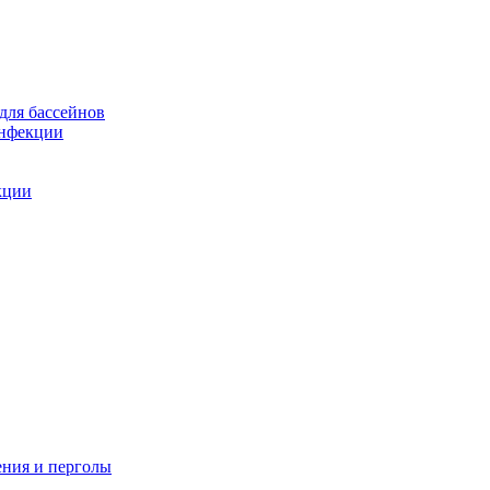
для бассейнов
инфекции
кции
ения и перголы