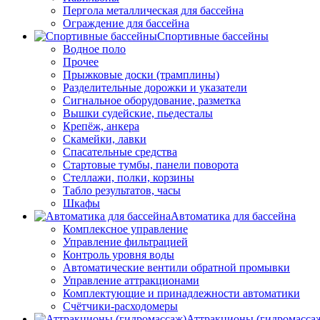
Пергола металлическая для бассейна
Ограждение для бассейна
Спортивные бассейны
Водное поло
Прочее
Прыжковые доски (трамплины)
Разделительные дорожки и указатели
Cигнальное оборудование, разметка
Вышки судейские, пьедесталы
Крепёж, анкера
Скамейки, лавки
Спасательные средства
Стартовые тумбы, панели поворота
Стеллажи, полки, корзины
Табло результатов, часы
Шкафы
Автоматика для бассейна
Комплексное управление
Управление фильтрацией
Контроль уровня воды
Автоматические вентили обратной промывки
Управление аттракционами
Комплектующие и принадлежности автоматики
Счётчики-расходомеры
Аттракционы (гидромасса