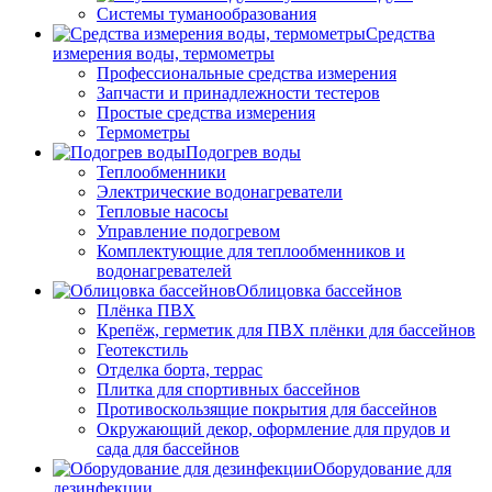
Системы туманообразования
Средства
измерения воды, термометры
Профессиональные средства измерения
Запчасти и принадлежности тестеров
Простые средства измерения
Термометры
Подогрев воды
Теплообменники
Электрические водонагреватели
Тепловые насосы
Управление подогревом
Комплектующие для теплообменников и
водонагревателей
Облицовка бассейнов
Плёнка ПВХ
Крепёж, герметик для ПВХ плёнки для бассейнов
Геотекстиль
Отделка борта, террас
Плитка для спортивных бассейнов
Противоскользящие покрытия для бассейнов
Окружающий декор, оформление для прудов и
сада для бассейнов
Оборудование для
дезинфекции