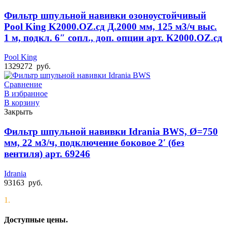
Фильтр шпульной навивки озоноустойчивый
Pool King K2000.OZ.cд Д.2000 мм, 125 м3/ч выс.
1 м, подкл. 6″ сопл., доп. опции арт. K2000.OZ.сд
Pool King
1329272
руб.
Сравнение
В избранное
В корзину
Закрыть
Фильтр шпульной навивки Idrania BWS, Ø=750
мм, 22 м3/ч, подключение боковое 2′ (без
вентиля) арт. 69246
Idrania
93163
руб.
1.
Доступные цены.