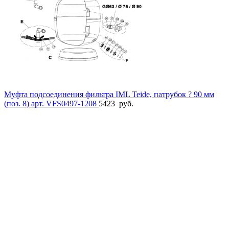
Муфта подсоединения фильтра IML Teide, патрубок ? 90 мм
(поз. 8) арт. VFS0497-1208
5423
руб.