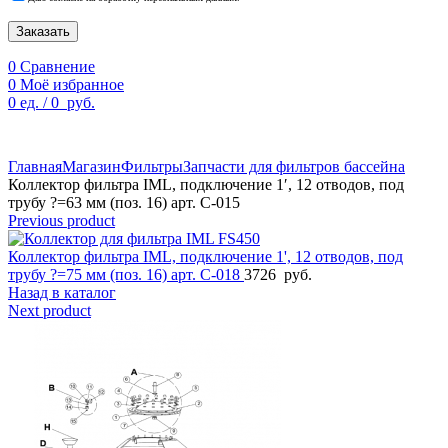
Заказать
0
Сравнение
0
Моё избранное
0
ед.
/
0
руб.
По техническим причинам цены могут быть не актуальны.
Просим уточнять наличие и цены у наших менеджеров.
Главная
Магазин
Фильтры
Запчасти для фильтров бассейна
Коллектор фильтра IML, подключение 1′, 12 отводов, под
трубу ?=63 мм (поз. 16) арт. C-015
Previous product
Коллектор фильтра IML, подключение 1', 12 отводов, под
трубу ?=75 мм (поз. 16) арт. C-018
3726
руб.
Назад в каталог
Next product