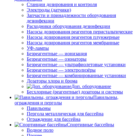
Станции дозирования и контроля
Электроды (датчики)
Запчасти и принадлежности оборудования
дезинфекции
Расходники оборудования дезинфекции
Насосы дозирования реагентов перистальтические
Насосы дозирования реагентов плунжерные
Насосы дозирования реагентов мембранные
УФ-лампы
Безреагентные — ионизация
Безреагентные — озонаторы
Безреагентные — ультрафиолетовые установки
Безреагентные — электролизёры
Безреагентные — комбинированные установки
Дозаторы хлора и брома
Доп. оборудование
Бесхлорные (реагентные) дозаторы и системы
Павильоны,
ограждения и перголы
Павильоны
Пергола металлическая для бассейна
Ограждение для бассейна
Спортивные бассейны
Водное поло
Прочее