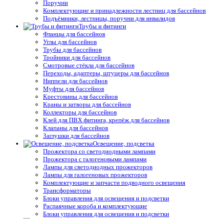
Поручни
Комплектующие и принадлежности лестниц для бассейнов
Подъёмники, лестницы, поручни для инвалидов
Трубы и фитинги
Фланцы для бассейнов
Углы для бассейнов
Трубы для бассейнов
Тройники для бассейнов
Смотровые стёкла для бассейнов
Переходы, адаптеры, штуцеры для бассейнов
Ниппели для бассейнов
Муфты для бассейнов
Крестовины для бассейнов
Краны и затворы для бассейнов
Коллекторы для бассейнов
Клей для ПВХ фитинга, крепёж для бассейнов
Клапаны для бассейнов
Заглушки для бассейнов
Освещение, подсветка
Прожектора со светодиодными лампами
Прожектора с галогеновыми лампами
Лампы для светодиодных прожекторов
Лампы для галогеновых прожекторов
Комплектующие и запчасти подводного освещения
Трансформаторы
Блоки управления для освещения и подсветки
Распаячные короба и комплектующие
Блоки управления для освещения и подсветки