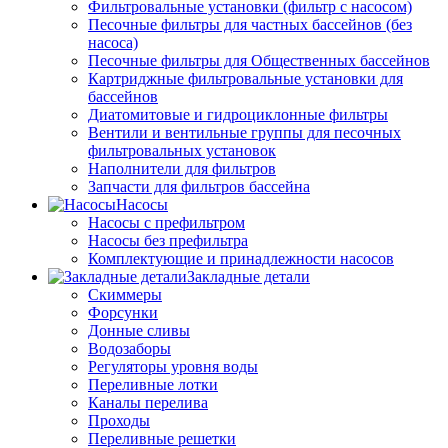
Фильтровальные установки (фильтр с насосом)
Песочные фильтры для частных бассейнов (без
насоса)
Песочные фильтры для Общественных бассейнов
Картриджные фильтровальные установки для
бассейнов
Диатомитовые и гидроциклонные фильтры
Вентили и вентильные группы для песочных
фильтровальных установок
Наполнители для фильтров
Запчасти для фильтров бассейна
Насосы
Насосы с префильтром
Насосы без префильтра
Комплектующие и принадлежности насосов
Закладные детали
Скиммеры
Форсунки
Донные сливы
Водозаборы
Регуляторы уровня воды
Переливные лотки
Каналы перелива
Проходы
Переливные решетки