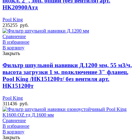
подкл. 2″, доп. опции (без вентиля) арт.
HK20900Aтд
Pool King
235255
руб.
Сравнение
В избранное
В корзину
Закрыть
Фильтр шпульной навивки Д.1200 мм, 55 м3/ч,
высота загрузки 1 м, подключение 3″ фланец,
Pool King /HK151200т/ без вентиля арт.
HK151200т
Pool King
311436
руб.
Сравнение
В избранное
В корзину
Закрыть