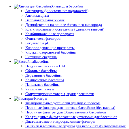
Химия для бассейна
Альгициды (уничтожение водорослей)
Антикальциты
Вспомогательная химия
Дезинфекторы на основе Активного кислорода
Коагулирование и осветление (удаление взвесей)
Комбинированные препараты
Очистители фильтров
Регуляторы pH
Хлоросодержащие препараты
Чистка поверхностей бассейна
Чистящие средства
Бассейны
Надувные бассейны САП
Сборные бассейны
Деревянные бассейны
Композитные бассейны
Панельные бассейны
Чашковые пакеты
Сопутствующие товары, принадлежности
Фильтры
Фильтровальные установки (фильтр с насосом)
Песочные фильтры для частных бассейнов (без насоса)
Песочные фильтры для Общественных бассейнов
Картриджные фильтровальные установки для бассейнов
Диатомитовые и гидроциклонные фильтры
Вентили и вентильные группы для песочных фильтровальных