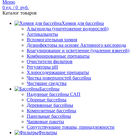
Меню
0
ед.
/
0
руб.
Каталог товаров
Химия для бассейна
Альгициды (уничтожение водорослей)
Антикальциты
Вспомогательная химия
Дезинфекторы на основе Активного кислорода
Коагулирование и осветление (удаление взвесей)
Комбинированные препараты
Очистители фильтров
Регуляторы pH
Хлоросодержащие препараты
Чистка поверхностей бассейна
Чистящие средства
Бассейны
Надувные бассейны САП
Сборные бассейны
Деревянные бассейны
Композитные бассейны
Панельные бассейны
Чашковые пакеты
Сопутствующие товары, принадлежности
Фильтры