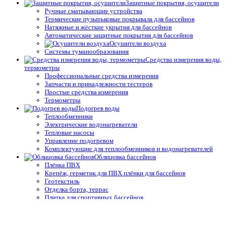
Защитные покрытия, осушители
Ручные сматывающие устройства
Термические пузырьковые покрывала для бассейнов
Натяжные и жёсткие укрытия для бассейнов
Автоматические защитные покрытия для бассейнов
Осушители воздуха
Системы туманообразования
Средства измерения воды,
термометры
Профессиональные средства измерения
Запчасти и принадлежности тестеров
Простые средства измерения
Термометры
Подогрев воды
Теплообменники
Электрические водонагреватели
Тепловые насосы
Управление подогревом
Комплектующие для теплообменников и водонагревателей
Облицовка бассейнов
Плёнка ПВХ
Крепёж, герметик для ПВХ плёнки для бассейнов
Геотекстиль
Отделка борта, террас
Плитка для спортивных бассейнов
Противоскользящие покрытия для бассейнов
Окружающий декор, оформление для прудов и сада для
бассейнов