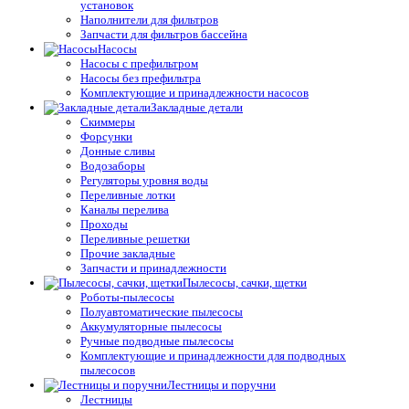
установок
Наполнители для фильтров
Запчасти для фильтров бассейна
Насосы
Насосы с префильтром
Насосы без префильтра
Комплектующие и принадлежности насосов
Закладные детали
Скиммеры
Форсунки
Донные сливы
Водозаборы
Регуляторы уровня воды
Переливные лотки
Каналы перелива
Проходы
Переливные решетки
Прочие закладные
Запчасти и принадлежности
Пылесосы, сачки, щетки
Роботы-пылесосы
Полуавтоматические пылесосы
Аккумуляторные пылесосы
Ручные подводные пылесосы
Комплектующие и принадлежности для подводных
пылесосов
Лестницы и поручни
Лестницы