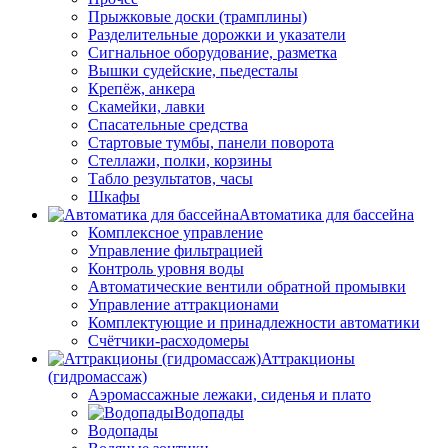
Прыжковые доски (трамплины)
Разделительные дорожки и указатели
Cигнальное оборудование, разметка
Вышки судейские, пьедесталы
Крепёж, анкера
Скамейки, лавки
Спасательные средства
Стартовые тумбы, панели поворота
Стеллажи, полки, корзины
Табло результатов, часы
Шкафы
Автоматика для бассейна
Комплексное управление
Управление фильтрацией
Контроль уровня воды
Автоматические вентили обратной промывки
Управление аттракционами
Комплектующие и принадлежности автоматики
Счётчики-расходомеры
Аттракционы
(гидромассаж)
Аэромассажные лежаки, сиденья и плато
Водопады
Водопады