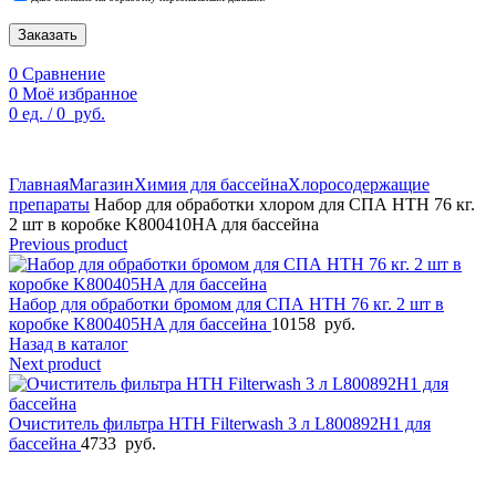
Заказать
0
Сравнение
0
Моё избранное
0
ед.
/
0
руб.
По техническим причинам цены могут быть не актуальны.
Просим уточнять наличие и цены у наших менеджеров.
Главная
Магазин
Химия для бассейна
Хлоросодержащие
препараты
Набор для обработки хлором для СПА HTH 76 кг.
2 шт в коробке K800410HA для бассейна
Previous product
Набор для обработки бромом для СПА HTH 76 кг. 2 шт в
коробке K800405HA для бассейна
10158
руб.
Назад в каталог
Next product
Очиститель фильтра HTH Filterwash 3 л L800892H1 для
бассейна
4733
руб.