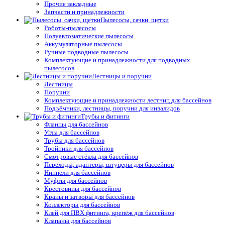
Прочие закладные
Запчасти и принадлежности
Пылесосы, сачки, щетки
Роботы-пылесосы
Полуавтоматические пылесосы
Аккумуляторные пылесосы
Ручные подводные пылесосы
Комплектующие и принадлежности для подводных
пылесосов
Лестницы и поручни
Лестницы
Поручни
Комплектующие и принадлежности лестниц для бассейнов
Подъёмники, лестницы, поручни для инвалидов
Трубы и фитинги
Фланцы для бассейнов
Углы для бассейнов
Трубы для бассейнов
Тройники для бассейнов
Смотровые стёкла для бассейнов
Переходы, адаптеры, штуцеры для бассейнов
Ниппели для бассейнов
Муфты для бассейнов
Крестовины для бассейнов
Краны и затворы для бассейнов
Коллекторы для бассейнов
Клей для ПВХ фитинга, крепёж для бассейнов
Клапаны для бассейнов