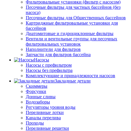
Фильтровальные установки (фильтр с насосом)
Песочные фильтры для частных бассейнов (без
насоса)
Песочные фильтры для Общественных бассейнов
Картриджные фильтровальные установки для
бассейнов
Диатомитовые и гидроциклонные фильтры
Вентили и вентильные группы для песочных
фильтровальных установок
Наполнители для фильтров
Запчасти для фильтров бассейна
Насосы
Насосы с префильтром
Насосы без префильтра
Комплектующие и принадлежности насосов
Закладные детали
Скиммеры
Форсунки
Донные сливы
Водозаборы
Регуляторы уровня воды
Переливные лотки
Каналы перелива
Проходы
Переливные решетки