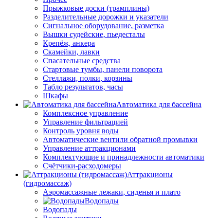
Прыжковые доски (трамплины)
Разделительные дорожки и указатели
Cигнальное оборудование, разметка
Вышки судейские, пьедесталы
Крепёж, анкера
Скамейки, лавки
Спасательные средства
Стартовые тумбы, панели поворота
Стеллажи, полки, корзины
Табло результатов, часы
Шкафы
Автоматика для бассейна
Комплексное управление
Управление фильтрацией
Контроль уровня воды
Автоматические вентили обратной промывки
Управление аттракционами
Комплектующие и принадлежности автоматики
Счётчики-расходомеры
Аттракционы
(гидромассаж)
Аэромассажные лежаки, сиденья и плато
Водопады
Водопады