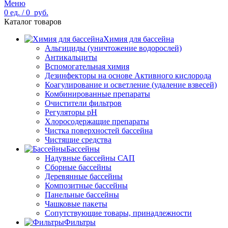
Меню
0
ед.
/
0
руб.
Каталог товаров
Химия для бассейна
Альгициды (уничтожение водорослей)
Антикальциты
Вспомогательная химия
Дезинфекторы на основе Активного кислорода
Коагулирование и осветление (удаление взвесей)
Комбинированные препараты
Очистители фильтров
Регуляторы pH
Хлоросодержащие препараты
Чистка поверхностей бассейна
Чистящие средства
Бассейны
Надувные бассейны САП
Сборные бассейны
Деревянные бассейны
Композитные бассейны
Панельные бассейны
Чашковые пакеты
Сопутствующие товары, принадлежности
Фильтры