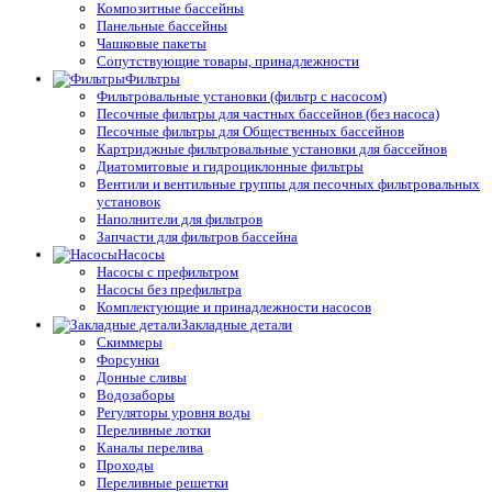
Композитные бассейны
Панельные бассейны
Чашковые пакеты
Сопутствующие товары, принадлежности
Фильтры
Фильтровальные установки (фильтр с насосом)
Песочные фильтры для частных бассейнов (без насоса)
Песочные фильтры для Общественных бассейнов
Картриджные фильтровальные установки для бассейнов
Диатомитовые и гидроциклонные фильтры
Вентили и вентильные группы для песочных фильтровальных
установок
Наполнители для фильтров
Запчасти для фильтров бассейна
Насосы
Насосы с префильтром
Насосы без префильтра
Комплектующие и принадлежности насосов
Закладные детали
Скиммеры
Форсунки
Донные сливы
Водозаборы
Регуляторы уровня воды
Переливные лотки
Каналы перелива
Проходы
Переливные решетки