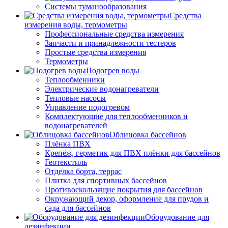
Системы туманообразования
Средства
измерения воды, термометры
Профессиональные средства измерения
Запчасти и принадлежности тестеров
Простые средства измерения
Термометры
Подогрев воды
Теплообменники
Электрические водонагреватели
Тепловые насосы
Управление подогревом
Комплектующие для теплообменников и
водонагревателей
Облицовка бассейнов
Плёнка ПВХ
Крепёж, герметик для ПВХ плёнки для бассейнов
Геотекстиль
Отделка борта, террас
Плитка для спортивных бассейнов
Противоскользящие покрытия для бассейнов
Окружающий декор, оформление для прудов и
сада для бассейнов
Оборудование для
дезинфекции