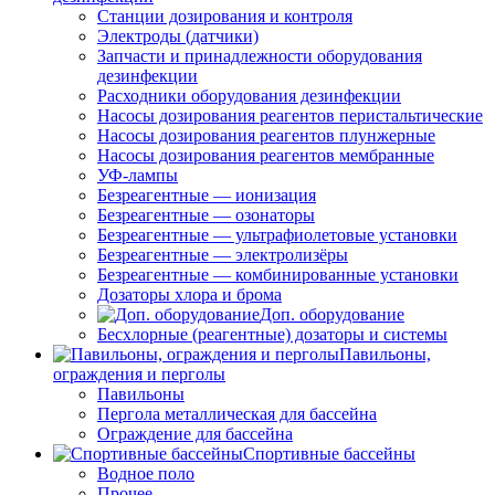
Станции дозирования и контроля
Электроды (датчики)
Запчасти и принадлежности оборудования
дезинфекции
Расходники оборудования дезинфекции
Насосы дозирования реагентов перистальтические
Насосы дозирования реагентов плунжерные
Насосы дозирования реагентов мембранные
УФ-лампы
Безреагентные — ионизация
Безреагентные — озонаторы
Безреагентные — ультрафиолетовые установки
Безреагентные — электролизёры
Безреагентные — комбинированные установки
Дозаторы хлора и брома
Доп. оборудование
Бесхлорные (реагентные) дозаторы и системы
Павильоны,
ограждения и перголы
Павильоны
Пергола металлическая для бассейна
Ограждение для бассейна
Спортивные бассейны
Водное поло
Прочее