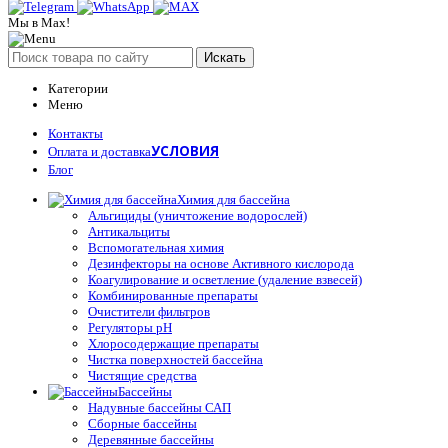
Мы в Max!
Искать
Категории
Меню
Контакты
УСЛОВИЯ
Оплата и доставка
Блог
Химия для бассейна
Альгициды (уничтожение водорослей)
Антикальциты
Вспомогательная химия
Дезинфекторы на основе Активного кислорода
Коагулирование и осветление (удаление взвесей)
Комбинированные препараты
Очистители фильтров
Регуляторы pH
Хлоросодержащие препараты
Чистка поверхностей бассейна
Чистящие средства
Бассейны
Надувные бассейны САП
Сборные бассейны
Деревянные бассейны