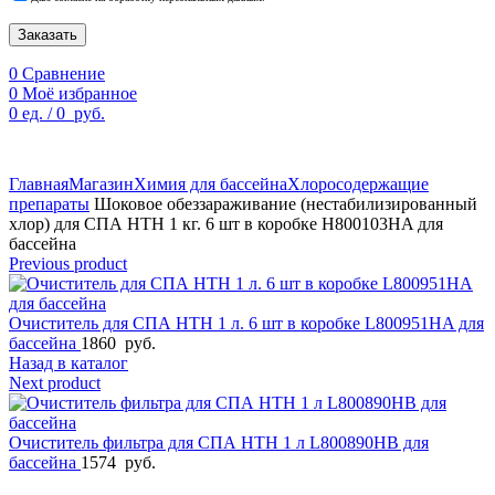
Заказать
0
Сравнение
0
Моё избранное
0
ед.
/
0
руб.
По техническим причинам цены могут быть не актуальны.
Просим уточнять наличие и цены у наших менеджеров.
Главная
Магазин
Химия для бассейна
Хлоросодержащие
препараты
Шоковое обеззараживание (нестабилизированный
хлор) для СПА HTH 1 кг. 6 шт в коробке H800103HA для
бассейна
Previous product
Очиститель для СПА HTH 1 л. 6 шт в коробке L800951HA для
бассейна
1860
руб.
Назад в каталог
Next product
Очиститель фильтра для СПА HTH 1 л L800890HB для
бассейна
1574
руб.