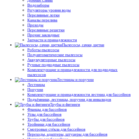
Донные сливы
Водозаборы
Регуляторы уровня воды
Переливные лотки
Каналы перелива
Проходы
Переливные решетки
Прочие закладные
Запчасти и принадлежности
Пылесосы, сачки, щетки
Роботы-пылесосы
Полуавтоматические пылесосы
Аккумуляторные пылесосы
Ручные подводные пылесосы
Комплектующие и принадлежности для подводных
пылесосов
Лестницы и поручни
Лестницы
Поручни
Комплектующие и принадлежности лестниц для бассейнов
Подъёмники, лестницы, поручни для инвалидов
Трубы и фитинги
Фланцы для бассейнов
Углы для бассейнов
Трубы для бассейнов
Тройники для бассейнов
Смотровые стёкла для бассейнов
Переходы, адаптеры, штуцеры для бассейнов