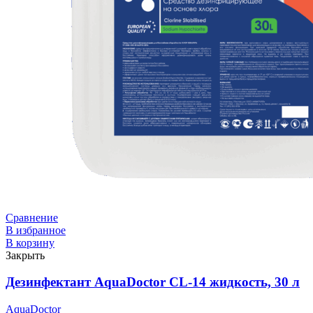
Сравнение
В избранное
В корзину
Закрыть
Дезинфектант AquaDoctor CL-14 жидкость, 30 л
AquaDoctor