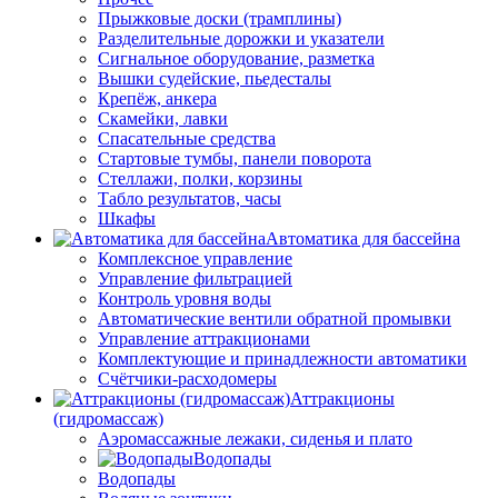
Прыжковые доски (трамплины)
Разделительные дорожки и указатели
Cигнальное оборудование, разметка
Вышки судейские, пьедесталы
Крепёж, анкера
Скамейки, лавки
Спасательные средства
Стартовые тумбы, панели поворота
Стеллажи, полки, корзины
Табло результатов, часы
Шкафы
Автоматика для бассейна
Комплексное управление
Управление фильтрацией
Контроль уровня воды
Автоматические вентили обратной промывки
Управление аттракционами
Комплектующие и принадлежности автоматики
Счётчики-расходомеры
Аттракционы
(гидромассаж)
Аэромассажные лежаки, сиденья и плато
Водопады
Водопады