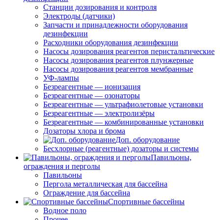
Станции дозирования и контроля
Электроды (датчики)
Запчасти и принадлежности оборудования
дезинфекции
Расходники оборудования дезинфекции
Насосы дозирования реагентов перистальтические
Насосы дозирования реагентов плунжерные
Насосы дозирования реагентов мембранные
УФ-лампы
Безреагентные — ионизация
Безреагентные — озонаторы
Безреагентные — ультрафиолетовые установки
Безреагентные — электролизёры
Безреагентные — комбинированные установки
Дозаторы хлора и брома
Доп. оборудование
Бесхлорные (реагентные) дозаторы и системы
Павильоны,
ограждения и перголы
Павильоны
Пергола металлическая для бассейна
Ограждение для бассейна
Спортивные бассейны
Водное поло
Прочее