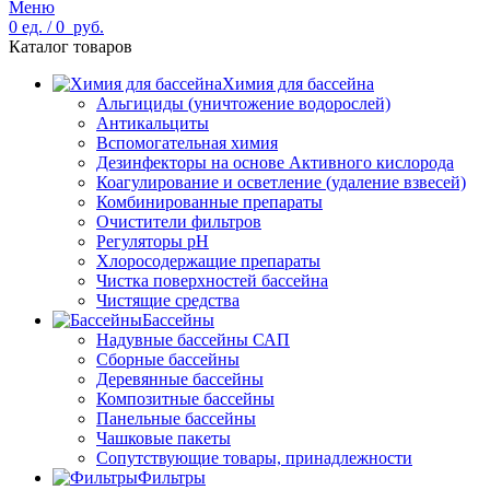
Меню
0
ед.
/
0
руб.
Каталог товаров
Химия для бассейна
Альгициды (уничтожение водорослей)
Антикальциты
Вспомогательная химия
Дезинфекторы на основе Активного кислорода
Коагулирование и осветление (удаление взвесей)
Комбинированные препараты
Очистители фильтров
Регуляторы pH
Хлоросодержащие препараты
Чистка поверхностей бассейна
Чистящие средства
Бассейны
Надувные бассейны САП
Сборные бассейны
Деревянные бассейны
Композитные бассейны
Панельные бассейны
Чашковые пакеты
Сопутствующие товары, принадлежности
Фильтры