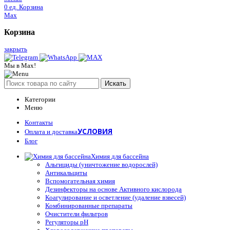
0
ед.
Корзина
Max
Корзина
закрыть
Мы в Max!
Искать
Категории
Меню
Контакты
УСЛОВИЯ
Оплата и доставка
Блог
Химия для бассейна
Альгициды (уничтожение водорослей)
Антикальциты
Вспомогательная химия
Дезинфекторы на основе Активного кислорода
Коагулирование и осветление (удаление взвесей)
Комбинированные препараты
Очистители фильтров
Регуляторы pH