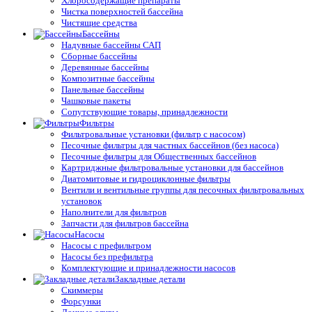
Хлоросодержащие препараты
Чистка поверхностей бассейна
Чистящие средства
Бассейны
Надувные бассейны САП
Сборные бассейны
Деревянные бассейны
Композитные бассейны
Панельные бассейны
Чашковые пакеты
Сопутствующие товары, принадлежности
Фильтры
Фильтровальные установки (фильтр с насосом)
Песочные фильтры для частных бассейнов (без насоса)
Песочные фильтры для Общественных бассейнов
Картриджные фильтровальные установки для бассейнов
Диатомитовые и гидроциклонные фильтры
Вентили и вентильные группы для песочных фильтровальных
установок
Наполнители для фильтров
Запчасти для фильтров бассейна
Насосы
Насосы с префильтром
Насосы без префильтра
Комплектующие и принадлежности насосов
Закладные детали
Скиммеры
Форсунки