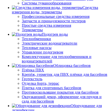
Системы туманообразования
Средства
измерения воды, термометры
Профессиональные средства измерения
Запчасти и принадлежности тестеров
Простые средства измерения
Термометры
Подогрев воды
Теплообменники
Электрические водонагреватели
Тепловые насосы
Управление подогревом
Комплектующие для теплообменников и
водонагревателей
Облицовка бассейнов
Плёнка ПВХ
Крепёж, герметик для ПВХ плёнки для бассейнов
Геотекстиль
Отделка борта, террас
Плитка для спортивных бассейнов
Противоскользящие покрытия для бассейнов
Окружающий декор, оформление для прудов и
сада для бассейнов
Оборудование для
дезинфекции