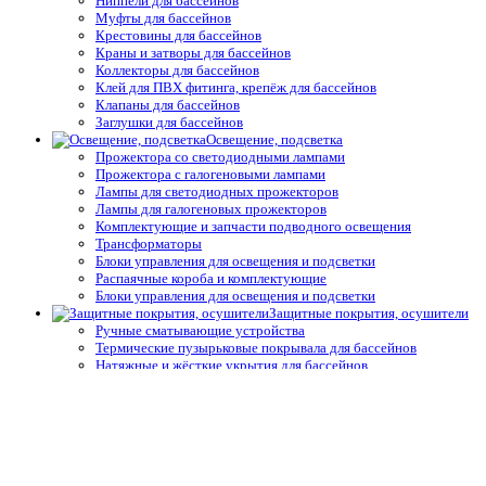
Ниппели для бассейнов
Муфты для бассейнов
Крестовины для бассейнов
Краны и затворы для бассейнов
Коллекторы для бассейнов
Клей для ПВХ фитинга, крепёж для бассейнов
Клапаны для бассейнов
Заглушки для бассейнов
Освещение, подсветка
Прожектора со светодиодными лампами
Прожектора с галогеновыми лампами
Лампы для светодиодных прожекторов
Лампы для галогеновых прожекторов
Комплектующие и запчасти подводного освещения
Трансформаторы
Блоки управления для освещения и подсветки
Распаячные короба и комплектующие
Блоки управления для освещения и подсветки
Защитные покрытия, осушители
Ручные сматывающие устройства
Термические пузырьковые покрывала для бассейнов
Натяжные и жёсткие укрытия для бассейнов
Автоматические защитные покрытия для бассейнов
Осушители воздуха
Системы туманообразования
Средства измерения воды,
термометры
Профессиональные средства измерения