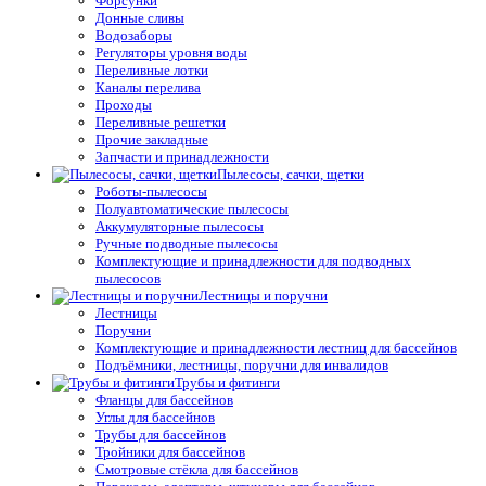
Форсунки
Донные сливы
Водозаборы
Регуляторы уровня воды
Переливные лотки
Каналы перелива
Проходы
Переливные решетки
Прочие закладные
Запчасти и принадлежности
Пылесосы, сачки, щетки
Роботы-пылесосы
Полуавтоматические пылесосы
Аккумуляторные пылесосы
Ручные подводные пылесосы
Комплектующие и принадлежности для подводных
пылесосов
Лестницы и поручни
Лестницы
Поручни
Комплектующие и принадлежности лестниц для бассейнов
Подъёмники, лестницы, поручни для инвалидов
Трубы и фитинги
Фланцы для бассейнов
Углы для бассейнов
Трубы для бассейнов
Тройники для бассейнов
Смотровые стёкла для бассейнов