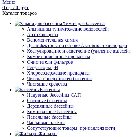
Меню
0
ед.
/
0
руб.
Каталог товаров
Химия для бассейна
Альгициды (уничтожение водорослей)
Антикальциты
Вспомогательная химия
Дезинфекторы на основе Активного кислорода
Коагулирование и осветление (удаление взвесей)
Комбинированные препараты
Очистители фильтров
Регуляторы pH
Хлоросодержащие препараты
Чистка поверхностей бассейна
Чистящие средства
Бассейны
Надувные бассейны САП
Сборные бассейны
Деревянные бассейны
Композитные бассейны
Панельные бассейны
Чашковые пакеты
Сопутствующие товары, принадлежности
Фильтры