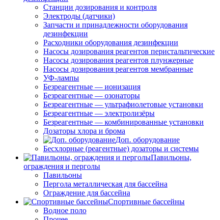
Станции дозирования и контроля
Электроды (датчики)
Запчасти и принадлежности оборудования
дезинфекции
Расходники оборудования дезинфекции
Насосы дозирования реагентов перистальтические
Насосы дозирования реагентов плунжерные
Насосы дозирования реагентов мембранные
УФ-лампы
Безреагентные — ионизация
Безреагентные — озонаторы
Безреагентные — ультрафиолетовые установки
Безреагентные — электролизёры
Безреагентные — комбинированные установки
Дозаторы хлора и брома
Доп. оборудование
Бесхлорные (реагентные) дозаторы и системы
Павильоны,
ограждения и перголы
Павильоны
Пергола металлическая для бассейна
Ограждение для бассейна
Спортивные бассейны
Водное поло
Прочее