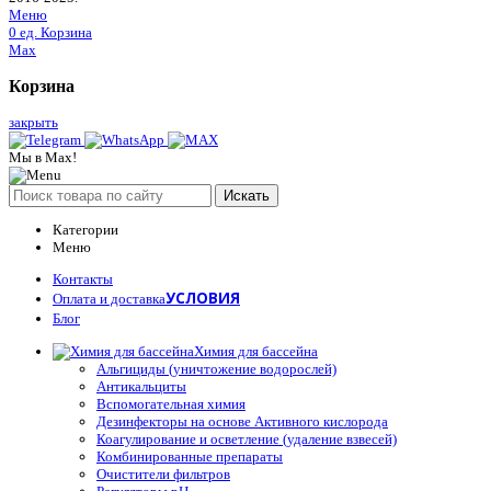
Меню
0
ед.
Корзина
Max
Корзина
закрыть
Мы в Max!
Искать
Категории
Меню
Контакты
УСЛОВИЯ
Оплата и доставка
Блог
Химия для бассейна
Альгициды (уничтожение водорослей)
Антикальциты
Вспомогательная химия
Дезинфекторы на основе Активного кислорода
Коагулирование и осветление (удаление взвесей)
Комбинированные препараты
Очистители фильтров