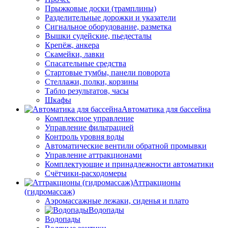
Прыжковые доски (трамплины)
Разделительные дорожки и указатели
Cигнальное оборудование, разметка
Вышки судейские, пьедесталы
Крепёж, анкера
Скамейки, лавки
Спасательные средства
Стартовые тумбы, панели поворота
Стеллажи, полки, корзины
Табло результатов, часы
Шкафы
Автоматика для бассейна
Комплексное управление
Управление фильтрацией
Контроль уровня воды
Автоматические вентили обратной промывки
Управление аттракционами
Комплектующие и принадлежности автоматики
Счётчики-расходомеры
Аттракционы
(гидромассаж)
Аэромассажные лежаки, сиденья и плато
Водопады
Водопады