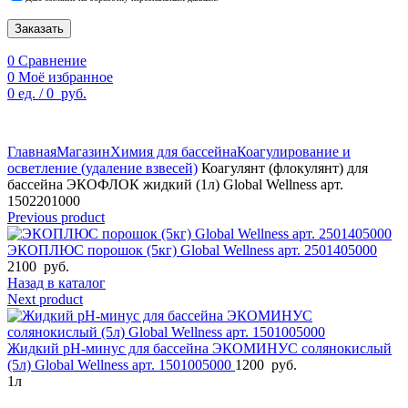
Заказать
0
Сравнение
0
Моё избранное
0
ед.
/
0
руб.
По техническим причинам цены могут быть не актуальны.
Просим уточнять наличие и цены у наших менеджеров.
Главная
Магазин
Химия для бассейна
Коагулирование и
осветление (удаление взвесей)
Коагулянт (флокулянт) для
бассейна ЭКОФЛОК жидкий (1л) Global Wellness арт.
1502201000
Previous product
ЭКОПЛЮС порошок (5кг) Global Wellness арт. 2501405000
2100
руб.
Назад в каталог
Next product
Жидкий pH-минус для бассейна ЭКОМИНУС солянокислый
(5л) Global Wellness арт. 1501005000
1200
руб.
1л