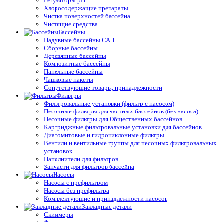
Регуляторы pH
Хлоросодержащие препараты
Чистка поверхностей бассейна
Чистящие средства
Бассейны
Надувные бассейны САП
Сборные бассейны
Деревянные бассейны
Композитные бассейны
Панельные бассейны
Чашковые пакеты
Сопутствующие товары, принадлежности
Фильтры
Фильтровальные установки (фильтр с насосом)
Песочные фильтры для частных бассейнов (без насоса)
Песочные фильтры для Общественных бассейнов
Картриджные фильтровальные установки для бассейнов
Диатомитовые и гидроциклонные фильтры
Вентили и вентильные группы для песочных фильтровальных
установок
Наполнители для фильтров
Запчасти для фильтров бассейна
Насосы
Насосы с префильтром
Насосы без префильтра
Комплектующие и принадлежности насосов
Закладные детали
Скиммеры