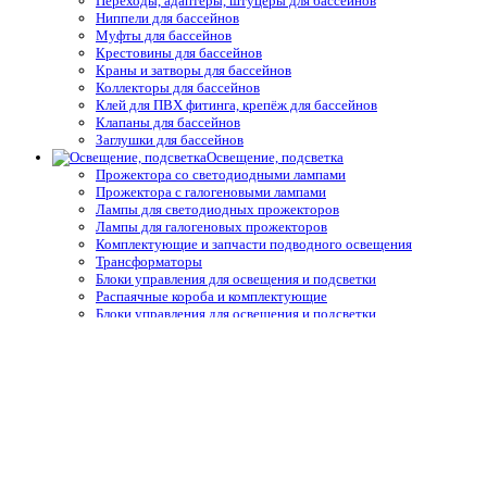
Переходы, адаптеры, штуцеры для бассейнов
Ниппели для бассейнов
Муфты для бассейнов
Крестовины для бассейнов
Краны и затворы для бассейнов
Коллекторы для бассейнов
Клей для ПВХ фитинга, крепёж для бассейнов
Клапаны для бассейнов
Заглушки для бассейнов
Освещение, подсветка
Прожектора со светодиодными лампами
Прожектора с галогеновыми лампами
Лампы для светодиодных прожекторов
Лампы для галогеновых прожекторов
Комплектующие и запчасти подводного освещения
Трансформаторы
Блоки управления для освещения и подсветки
Распаячные короба и комплектующие
Блоки управления для освещения и подсветки
Защитные покрытия, осушители
Ручные сматывающие устройства
Термические пузырьковые покрывала для бассейнов
Натяжные и жёсткие укрытия для бассейнов
Автоматические защитные покрытия для бассейнов
Осушители воздуха
Системы туманообразования
Средства измерения воды,
термометры