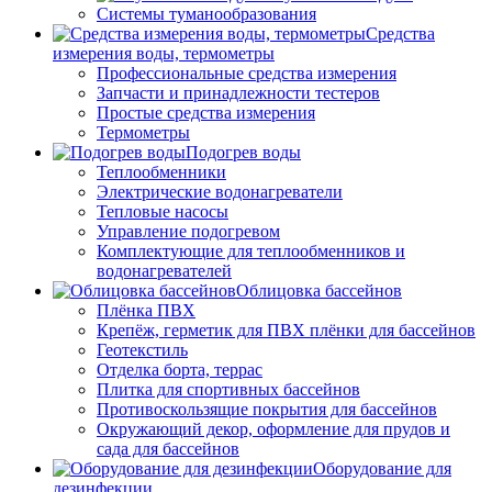
Системы туманообразования
Средства
измерения воды, термометры
Профессиональные средства измерения
Запчасти и принадлежности тестеров
Простые средства измерения
Термометры
Подогрев воды
Теплообменники
Электрические водонагреватели
Тепловые насосы
Управление подогревом
Комплектующие для теплообменников и
водонагревателей
Облицовка бассейнов
Плёнка ПВХ
Крепёж, герметик для ПВХ плёнки для бассейнов
Геотекстиль
Отделка борта, террас
Плитка для спортивных бассейнов
Противоскользящие покрытия для бассейнов
Окружающий декор, оформление для прудов и
сада для бассейнов
Оборудование для
дезинфекции