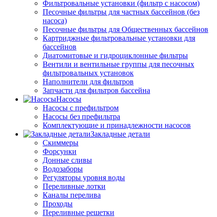
Фильтровальные установки (фильтр с насосом)
Песочные фильтры для частных бассейнов (без
насоса)
Песочные фильтры для Общественных бассейнов
Картриджные фильтровальные установки для
бассейнов
Диатомитовые и гидроциклонные фильтры
Вентили и вентильные группы для песочных
фильтровальных установок
Наполнители для фильтров
Запчасти для фильтров бассейна
Насосы
Насосы с префильтром
Насосы без префильтра
Комплектующие и принадлежности насосов
Закладные детали
Скиммеры
Форсунки
Донные сливы
Водозаборы
Регуляторы уровня воды
Переливные лотки
Каналы перелива
Проходы
Переливные решетки