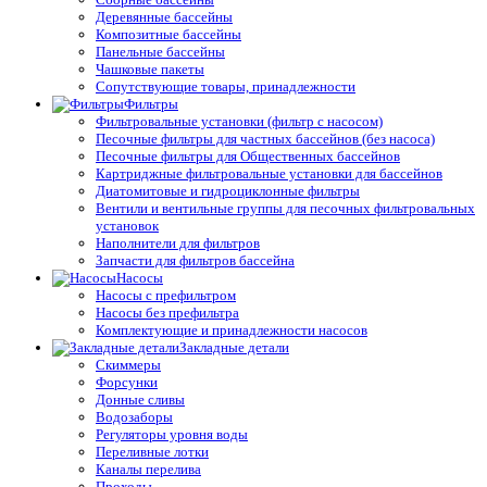
Деревянные бассейны
Композитные бассейны
Панельные бассейны
Чашковые пакеты
Сопутствующие товары, принадлежности
Фильтры
Фильтровальные установки (фильтр с насосом)
Песочные фильтры для частных бассейнов (без насоса)
Песочные фильтры для Общественных бассейнов
Картриджные фильтровальные установки для бассейнов
Диатомитовые и гидроциклонные фильтры
Вентили и вентильные группы для песочных фильтровальных
установок
Наполнители для фильтров
Запчасти для фильтров бассейна
Насосы
Насосы с префильтром
Насосы без префильтра
Комплектующие и принадлежности насосов
Закладные детали
Скиммеры
Форсунки
Донные сливы
Водозаборы
Регуляторы уровня воды
Переливные лотки
Каналы перелива
Проходы