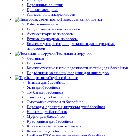
Переливные решетки
Прочие закладные
Запчасти и принадлежности
Пылесосы, сачки, щетки
Роботы-пылесосы
Полуавтоматические пылесосы
Аккумуляторные пылесосы
Ручные подводные пылесосы
Комплектующие и принадлежности для подводных
пылесосов
Лестницы и поручни
Лестницы
Поручни
Комплектующие и принадлежности лестниц для бассейнов
Подъёмники, лестницы, поручни для инвалидов
Трубы и фитинги
Фланцы для бассейнов
Углы для бассейнов
Трубы для бассейнов
Тройники для бассейнов
Смотровые стёкла для бассейнов
Переходы, адаптеры, штуцеры для бассейнов
Ниппели для бассейнов
Муфты для бассейнов
Крестовины для бассейнов
Краны и затворы для бассейнов
Коллекторы для бассейнов
Клей для ПВХ фитинга, крепёж для бассейнов