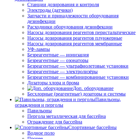
Станции дозирования и контроля
Электроды (датчики)
Запчасти и принадлежности оборудования
дезинфекции
Расходники оборудования дезинфекции
Насосы дозирования реагентов перистальтические
Насосы дозирования реагентов плунжерные
Насосы дозирования реагентов мембранные
УФ-лампы
Безреагентные — ионизация
Безреагентные — озонаторы
Безреагентные — ультрафиолетовые установки
Безреагентные — электролизёры
Безреагентные — комбинированные установки
Дозаторы хлора и брома
Доп. оборудование
Бесхлорные (реагентные) дозаторы и системы
Павильоны,
ограждения и перголы
Павильоны
Пергола металлическая для бассейна
Ограждение для бассейна
Спортивные бассейны
Водное поло
Прочее