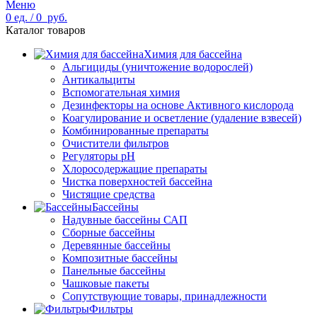
Меню
0
ед.
/
0
руб.
Каталог товаров
Химия для бассейна
Альгициды (уничтожение водорослей)
Антикальциты
Вспомогательная химия
Дезинфекторы на основе Активного кислорода
Коагулирование и осветление (удаление взвесей)
Комбинированные препараты
Очистители фильтров
Регуляторы pH
Хлоросодержащие препараты
Чистка поверхностей бассейна
Чистящие средства
Бассейны
Надувные бассейны САП
Сборные бассейны
Деревянные бассейны
Композитные бассейны
Панельные бассейны
Чашковые пакеты
Сопутствующие товары, принадлежности
Фильтры