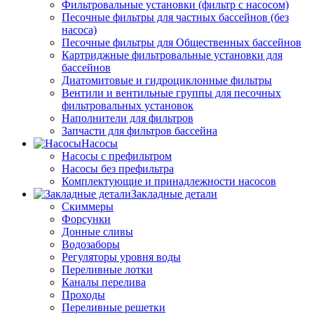
Фильтровальные установки (фильтр с насосом)
Песочные фильтры для частных бассейнов (без
насоса)
Песочные фильтры для Общественных бассейнов
Картриджные фильтровальные установки для
бассейнов
Диатомитовые и гидроциклонные фильтры
Вентили и вентильные группы для песочных
фильтровальных установок
Наполнители для фильтров
Запчасти для фильтров бассейна
Насосы
Насосы с префильтром
Насосы без префильтра
Комплектующие и принадлежности насосов
Закладные детали
Скиммеры
Форсунки
Донные сливы
Водозаборы
Регуляторы уровня воды
Переливные лотки
Каналы перелива
Проходы
Переливные решетки