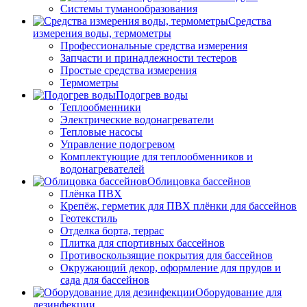
Системы туманообразования
Средства
измерения воды, термометры
Профессиональные средства измерения
Запчасти и принадлежности тестеров
Простые средства измерения
Термометры
Подогрев воды
Теплообменники
Электрические водонагреватели
Тепловые насосы
Управление подогревом
Комплектующие для теплообменников и
водонагревателей
Облицовка бассейнов
Плёнка ПВХ
Крепёж, герметик для ПВХ плёнки для бассейнов
Геотекстиль
Отделка борта, террас
Плитка для спортивных бассейнов
Противоскользящие покрытия для бассейнов
Окружающий декор, оформление для прудов и
сада для бассейнов
Оборудование для
дезинфекции