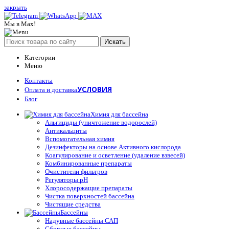
закрыть
Мы в Max!
Искать
Категории
Меню
Контакты
УСЛОВИЯ
Оплата и доставка
Блог
Химия для бассейна
Альгициды (уничтожение водорослей)
Антикальциты
Вспомогательная химия
Дезинфекторы на основе Активного кислорода
Коагулирование и осветление (удаление взвесей)
Комбинированные препараты
Очистители фильтров
Регуляторы pH
Хлоросодержащие препараты
Чистка поверхностей бассейна
Чистящие средства
Бассейны
Надувные бассейны САП
Сборные бассейны