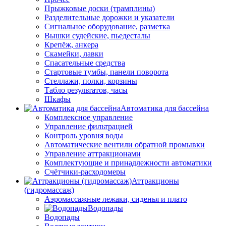
Прыжковые доски (трамплины)
Разделительные дорожки и указатели
Cигнальное оборудование, разметка
Вышки судейские, пьедесталы
Крепёж, анкера
Скамейки, лавки
Спасательные средства
Стартовые тумбы, панели поворота
Стеллажи, полки, корзины
Табло результатов, часы
Шкафы
Автоматика для бассейна
Комплексное управление
Управление фильтрацией
Контроль уровня воды
Автоматические вентили обратной промывки
Управление аттракционами
Комплектующие и принадлежности автоматики
Счётчики-расходомеры
Аттракционы
(гидромассаж)
Аэромассажные лежаки, сиденья и плато
Водопады
Водопады