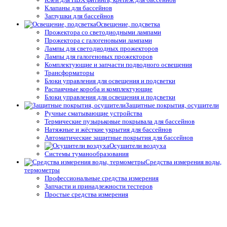
Клапаны для бассейнов
Заглушки для бассейнов
Освещение, подсветка
Прожектора со светодиодными лампами
Прожектора с галогеновыми лампами
Лампы для светодиодных прожекторов
Лампы для галогеновых прожекторов
Комплектующие и запчасти подводного освещения
Трансформаторы
Блоки управления для освещения и подсветки
Распаячные короба и комплектующие
Блоки управления для освещения и подсветки
Защитные покрытия, осушители
Ручные сматывающие устройства
Термические пузырьковые покрывала для бассейнов
Натяжные и жёсткие укрытия для бассейнов
Автоматические защитные покрытия для бассейнов
Осушители воздуха
Системы туманообразования
Средства измерения воды,
термометры
Профессиональные средства измерения
Запчасти и принадлежности тестеров
Простые средства измерения
Термометры
Подогрев воды
Теплообменники
Электрические водонагреватели