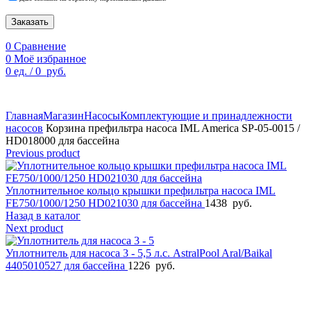
Заказать
0
Сравнение
0
Моё избранное
0
ед.
/
0
руб.
По техническим причинам цены могут быть не актуальны.
Просим уточнять наличие и цены у наших менеджеров.
Главная
Магазин
Насосы
Комплектующие и принадлежности
насосов
Корзина префильтра насоса IML America SP-05-0015 /
HD018000 для бассейна
Previous product
Уплотнительное кольцо крышки префильтра насоса IML
FE750/1000/1250 HD021030 для бассейна
1438
руб.
Назад в каталог
Next product
Уплотнитель для насоса 3 - 5,5 л.с. AstralPool Aral/Baikal
4405010527 для бассейна
1226
руб.