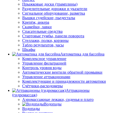
Прыжковые доски (трамплины)
Разделительные дорожки и указатели
Cигнальное оборудование, разметка
Вышки судейские, пьедесталы
Крепёж, анкера
Скамейки, лавки
Спасательные средства
Стартовые тумбы, панели поворота
Стеллажи, полки, корзины
Табло результатов, часы
Шкафы
Автоматика для бассейна
Комплексное управление
Управление фильтрацией
Контроль уровня воды
Автоматические вентили обратной промывки
Управление аттракционами
Комплектующие и принадлежности автоматики
Счётчики-расходомеры
Аттракционы
(гидромассаж)
Аэромассажные лежаки, сиденья и плато
Водопады
Водопады