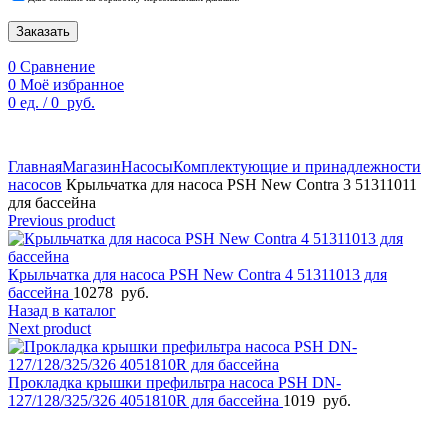
Заказать
0
Сравнение
0
Моё избранное
0
ед.
/
0
руб.
По техническим причинам цены могут быть не актуальны.
Просим уточнять наличие и цены у наших менеджеров.
Главная
Магазин
Насосы
Комплектующие и принадлежности
насосов
Крыльчатка для насоса PSH New Contra 3 51311011
для бассейна
Previous product
Крыльчатка для насоса PSH New Contra 4 51311013 для
бассейна
10278
руб.
Назад в каталог
Next product
Прокладка крышки префильтра насоса PSH DN-
127/128/325/326 4051810R для бассейна
1019
руб.