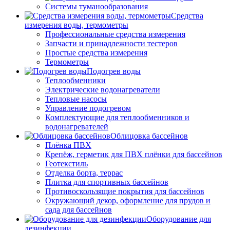
Системы туманообразования
Средства
измерения воды, термометры
Профессиональные средства измерения
Запчасти и принадлежности тестеров
Простые средства измерения
Термометры
Подогрев воды
Теплообменники
Электрические водонагреватели
Тепловые насосы
Управление подогревом
Комплектующие для теплообменников и
водонагревателей
Облицовка бассейнов
Плёнка ПВХ
Крепёж, герметик для ПВХ плёнки для бассейнов
Геотекстиль
Отделка борта, террас
Плитка для спортивных бассейнов
Противоскользящие покрытия для бассейнов
Окружающий декор, оформление для прудов и
сада для бассейнов
Оборудование для
дезинфекции