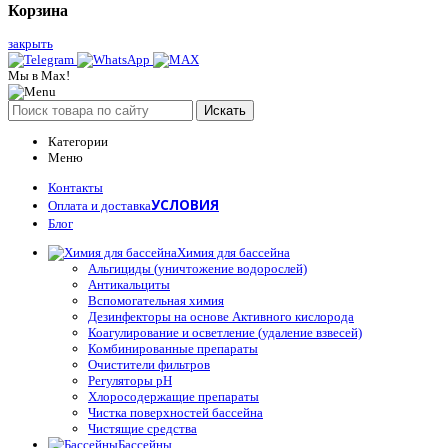
Корзина
закрыть
Мы в Max!
Искать
Категории
Меню
Контакты
УСЛОВИЯ
Оплата и доставка
Блог
Химия для бассейна
Альгициды (уничтожение водорослей)
Антикальциты
Вспомогательная химия
Дезинфекторы на основе Активного кислорода
Коагулирование и осветление (удаление взвесей)
Комбинированные препараты
Очистители фильтров
Регуляторы pH
Хлоросодержащие препараты
Чистка поверхностей бассейна
Чистящие средства
Бассейны