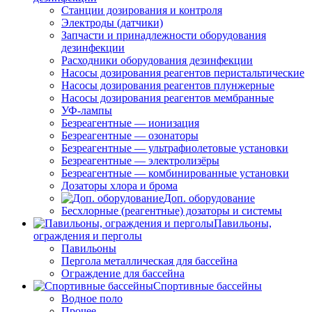
Станции дозирования и контроля
Электроды (датчики)
Запчасти и принадлежности оборудования
дезинфекции
Расходники оборудования дезинфекции
Насосы дозирования реагентов перистальтические
Насосы дозирования реагентов плунжерные
Насосы дозирования реагентов мембранные
УФ-лампы
Безреагентные — ионизация
Безреагентные — озонаторы
Безреагентные — ультрафиолетовые установки
Безреагентные — электролизёры
Безреагентные — комбинированные установки
Дозаторы хлора и брома
Доп. оборудование
Бесхлорные (реагентные) дозаторы и системы
Павильоны,
ограждения и перголы
Павильоны
Пергола металлическая для бассейна
Ограждение для бассейна
Спортивные бассейны
Водное поло
Прочее