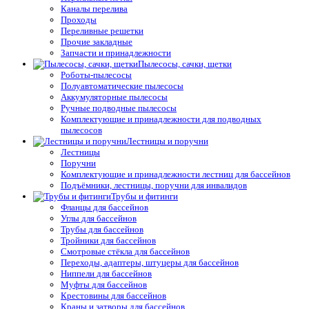
Каналы перелива
Проходы
Переливные решетки
Прочие закладные
Запчасти и принадлежности
Пылесосы, сачки, щетки
Роботы-пылесосы
Полуавтоматические пылесосы
Аккумуляторные пылесосы
Ручные подводные пылесосы
Комплектующие и принадлежности для подводных
пылесосов
Лестницы и поручни
Лестницы
Поручни
Комплектующие и принадлежности лестниц для бассейнов
Подъёмники, лестницы, поручни для инвалидов
Трубы и фитинги
Фланцы для бассейнов
Углы для бассейнов
Трубы для бассейнов
Тройники для бассейнов
Смотровые стёкла для бассейнов
Переходы, адаптеры, штуцеры для бассейнов
Ниппели для бассейнов
Муфты для бассейнов
Крестовины для бассейнов
Краны и затворы для бассейнов