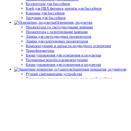
Коллекторы для бассейнов
Клей для ПВХ фитинга, крепёж для бассейнов
Клапаны для бассейнов
Заглушки для бассейнов
Освещение, подсветка
Прожектора со светодиодными лампами
Прожектора с галогеновыми лампами
Лампы для светодиодных прожекторов
Лампы для галогеновых прожекторов
Комплектующие и запчасти подводного освещения
Трансформаторы
Блоки управления для освещения и подсветки
Распаячные короба и комплектующие
Блоки управления для освещения и подсветки
Защитные покрытия, осушители
Ручные сматывающие устройства
Термические пузырьковые покрывала для бассейнов
Натяжные и жёсткие укрытия для бассейнов
Автоматические защитные покрытия для бассейнов
Осушители воздуха
Системы туманообразования
Средства измерения воды,
термометры
Профессиональные средства измерения
Запчасти и принадлежности тестеров
Простые средства измерения
Термометры
Подогрев воды