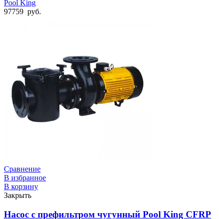
Pool King
97759
руб.
Сравнение
В избранное
В корзину
Закрыть
Насос с префильтром чугунный Pool King CFRP