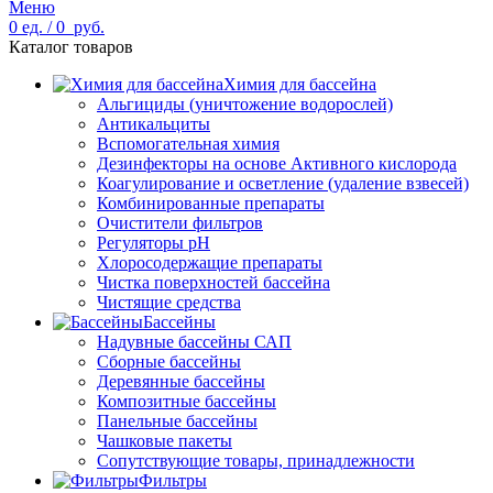
Меню
0
ед.
/
0
руб.
Каталог товаров
Химия для бассейна
Альгициды (уничтожение водорослей)
Антикальциты
Вспомогательная химия
Дезинфекторы на основе Активного кислорода
Коагулирование и осветление (удаление взвесей)
Комбинированные препараты
Очистители фильтров
Регуляторы pH
Хлоросодержащие препараты
Чистка поверхностей бассейна
Чистящие средства
Бассейны
Надувные бассейны САП
Сборные бассейны
Деревянные бассейны
Композитные бассейны
Панельные бассейны
Чашковые пакеты
Сопутствующие товары, принадлежности
Фильтры