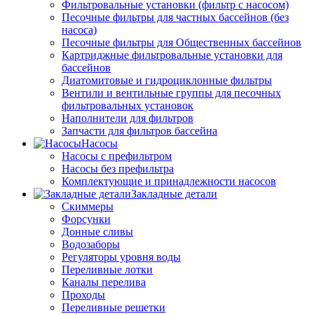
Фильтровальные установки (фильтр с насосом)
Песочные фильтры для частных бассейнов (без
насоса)
Песочные фильтры для Общественных бассейнов
Картриджные фильтровальные установки для
бассейнов
Диатомитовые и гидроциклонные фильтры
Вентили и вентильные группы для песочных
фильтровальных установок
Наполнители для фильтров
Запчасти для фильтров бассейна
Насосы
Насосы с префильтром
Насосы без префильтра
Комплектующие и принадлежности насосов
Закладные детали
Скиммеры
Форсунки
Донные сливы
Водозаборы
Регуляторы уровня воды
Переливные лотки
Каналы перелива
Проходы
Переливные решетки