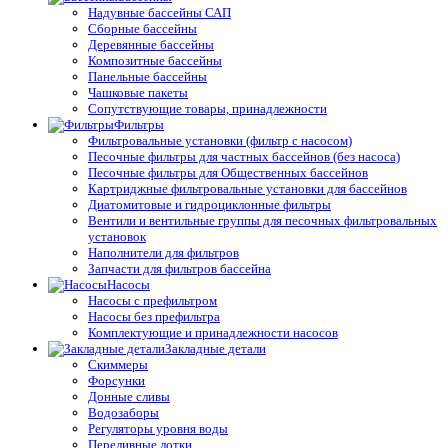
Надувные бассейны САП
Сборные бассейны
Деревянные бассейны
Композитные бассейны
Панельные бассейны
Чашковые пакеты
Сопутствующие товары, принадлежности
Фильтры
Фильтровальные установки (фильтр с насосом)
Песочные фильтры для частных бассейнов (без насоса)
Песочные фильтры для Общественных бассейнов
Картриджные фильтровальные установки для бассейнов
Диатомитовые и гидроциклонные фильтры
Вентили и вентильные группы для песочных фильтровальных
установок
Наполнители для фильтров
Запчасти для фильтров бассейна
Насосы
Насосы с префильтром
Насосы без префильтра
Комплектующие и принадлежности насосов
Закладные детали
Скиммеры
Форсунки
Донные сливы
Водозаборы
Регуляторы уровня воды
Переливные лотки