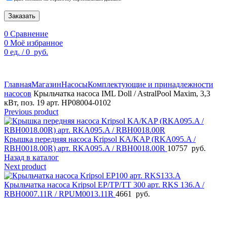
Заказать
0
Сравнение
0
Моё избранное
0
ед.
/
0
руб.
По техническим причинам цены могут быть не актуальны.
Просим уточнять наличие и цены у наших менеджеров.
Главная
Магазин
Насосы
Комплектующие и принадлежности
насосов
Крыльчатка насоса IML Doll / AstralPool Maxim, 3,3
кВт, поз. 19 арт. HP08004-0102
Previous product
Крышка передняя насоса Kripsol KA/KAP (RKA095.A /
RBH0018.00R) арт. RKA095.A / RBH0018.00R
10757
руб.
Назад в каталог
Next product
Крыльчатка насоса Kripsol ЕР/ТР/ТТ 300 арт. RKS 136.A /
RBH0007.11R / RPUM0013.11R
4661
руб.