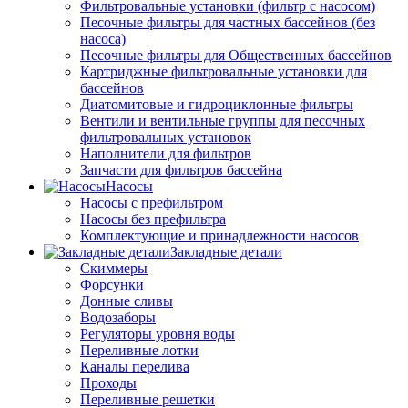
Фильтровальные установки (фильтр с насосом)
Песочные фильтры для частных бассейнов (без
насоса)
Песочные фильтры для Общественных бассейнов
Картриджные фильтровальные установки для
бассейнов
Диатомитовые и гидроциклонные фильтры
Вентили и вентильные группы для песочных
фильтровальных установок
Наполнители для фильтров
Запчасти для фильтров бассейна
Насосы
Насосы с префильтром
Насосы без префильтра
Комплектующие и принадлежности насосов
Закладные детали
Скиммеры
Форсунки
Донные сливы
Водозаборы
Регуляторы уровня воды
Переливные лотки
Каналы перелива
Проходы
Переливные решетки