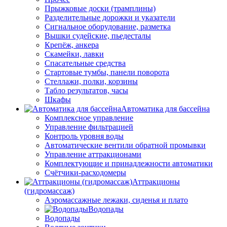
Прыжковые доски (трамплины)
Разделительные дорожки и указатели
Cигнальное оборудование, разметка
Вышки судейские, пьедесталы
Крепёж, анкера
Скамейки, лавки
Спасательные средства
Стартовые тумбы, панели поворота
Стеллажи, полки, корзины
Табло результатов, часы
Шкафы
Автоматика для бассейна
Комплексное управление
Управление фильтрацией
Контроль уровня воды
Автоматические вентили обратной промывки
Управление аттракционами
Комплектующие и принадлежности автоматики
Счётчики-расходомеры
Аттракционы
(гидромассаж)
Аэромассажные лежаки, сиденья и плато
Водопады
Водопады