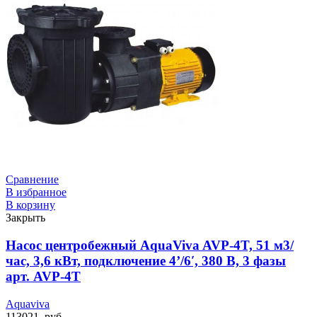
Сравнение
В избранное
В корзину
Закрыть
Насос центробежный AquaViva AVP-4T, 51 м3/
час, 3,6 кВт, подключение 4’/6′, 380 В, 3 фазы
арт. AVP-4T
Aquaviva
113021
руб.