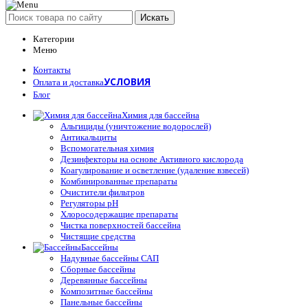
Искать
Категории
Меню
Контакты
УСЛОВИЯ
Оплата и доставка
Блог
Химия для бассейна
Альгициды (уничтожение водорослей)
Антикальциты
Вспомогательная химия
Дезинфекторы на основе Активного кислорода
Коагулирование и осветление (удаление взвесей)
Комбинированные препараты
Очистители фильтров
Регуляторы pH
Хлоросодержащие препараты
Чистка поверхностей бассейна
Чистящие средства
Бассейны
Надувные бассейны САП
Сборные бассейны
Деревянные бассейны
Композитные бассейны
Панельные бассейны