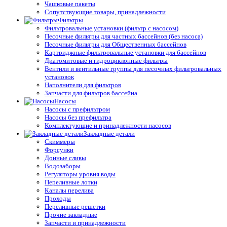
Чашковые пакеты
Сопутствующие товары, принадлежности
Фильтры
Фильтровальные установки (фильтр с насосом)
Песочные фильтры для частных бассейнов (без насоса)
Песочные фильтры для Общественных бассейнов
Картриджные фильтровальные установки для бассейнов
Диатомитовые и гидроциклонные фильтры
Вентили и вентильные группы для песочных фильтровальных
установок
Наполнители для фильтров
Запчасти для фильтров бассейна
Насосы
Насосы с префильтром
Насосы без префильтра
Комплектующие и принадлежности насосов
Закладные детали
Скиммеры
Форсунки
Донные сливы
Водозаборы
Регуляторы уровня воды
Переливные лотки
Каналы перелива
Проходы
Переливные решетки
Прочие закладные
Запчасти и принадлежности