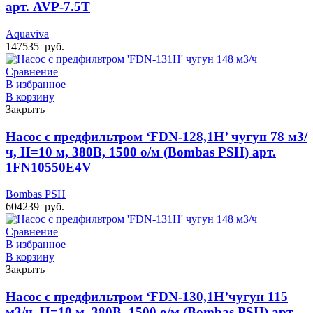
арт. AVP-7.5T
Aquaviva
147535
руб.
Сравнение
В избранное
В корзину
Закрыть
Насос с предфильтром ‘FDN-128,1H’ чугун 78 м3/
ч, Н=10 м, 380В, 1500 о/м (Bombas PSH) арт.
1FN10550E4V
Bombas PSH
604239
руб.
Сравнение
В избранное
В корзину
Закрыть
Насос с предфильтром ‘FDN-130,1H’чугун 115
м3/ч, Н=10 м, 380В, 1500 о/м (Bombas PSH) арт.