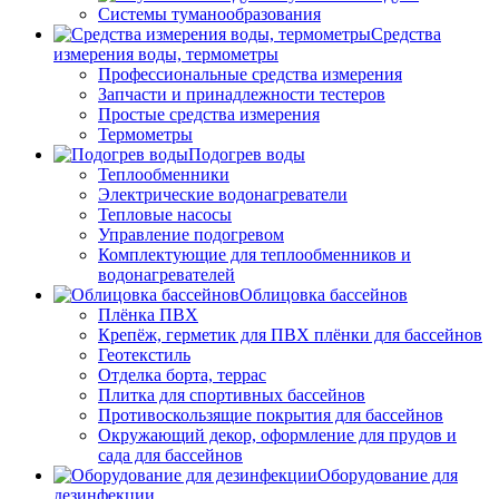
Системы туманообразования
Средства
измерения воды, термометры
Профессиональные средства измерения
Запчасти и принадлежности тестеров
Простые средства измерения
Термометры
Подогрев воды
Теплообменники
Электрические водонагреватели
Тепловые насосы
Управление подогревом
Комплектующие для теплообменников и
водонагревателей
Облицовка бассейнов
Плёнка ПВХ
Крепёж, герметик для ПВХ плёнки для бассейнов
Геотекстиль
Отделка борта, террас
Плитка для спортивных бассейнов
Противоскользящие покрытия для бассейнов
Окружающий декор, оформление для прудов и
сада для бассейнов
Оборудование для
дезинфекции