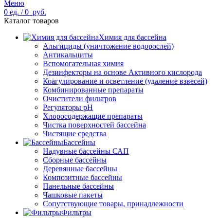
Меню
0
ед.
/
0
руб.
Каталог товаров
Химия для бассейна
Альгициды (уничтожение водорослей)
Антикальциты
Вспомогательная химия
Дезинфекторы на основе Активного кислорода
Коагулирование и осветление (удаление взвесей)
Комбинированные препараты
Очистители фильтров
Регуляторы pH
Хлоросодержащие препараты
Чистка поверхностей бассейна
Чистящие средства
Бассейны
Надувные бассейны САП
Сборные бассейны
Деревянные бассейны
Композитные бассейны
Панельные бассейны
Чашковые пакеты
Сопутствующие товары, принадлежности
Фильтры