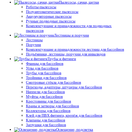
Пылесосы, сачки, щетки
Роботы-пылесосы
Полуавтоматические пылесосы
Аккумуляторные пылесосы
Ручные подводные пылесосы
Комплектующие и принадлежности для подводных
пылесосов
Лестницы и поручни
Лестницы
Поручни
Комплектующие и принадлежности лестниц для бассейнов
Подъёмники, лестницы, поручни для инвалидов
Трубы и фитинги
Фланцы для бассейнов
Углы для бассейнов
Трубы для бассейнов
Тройники для бассейнов
Смотровые стёкла для бассейнов
Переходы, адаптеры, штуцеры для бассейнов
Ниппели для бассейнов
Муфты для бассейнов
Крестовины для бассейнов
Краны и затворы для бассейнов
Коллекторы для бассейнов
Клей для ПВХ фитинга, крепёж для бассейнов
Клапаны для бассейнов
Заглушки для бассейнов
Освещение, подсветка