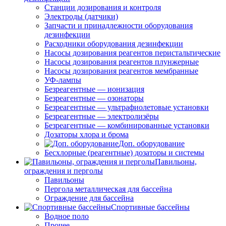
Станции дозирования и контроля
Электроды (датчики)
Запчасти и принадлежности оборудования
дезинфекции
Расходники оборудования дезинфекции
Насосы дозирования реагентов перистальтические
Насосы дозирования реагентов плунжерные
Насосы дозирования реагентов мембранные
УФ-лампы
Безреагентные — ионизация
Безреагентные — озонаторы
Безреагентные — ультрафиолетовые установки
Безреагентные — электролизёры
Безреагентные — комбинированные установки
Дозаторы хлора и брома
Доп. оборудование
Бесхлорные (реагентные) дозаторы и системы
Павильоны,
ограждения и перголы
Павильоны
Пергола металлическая для бассейна
Ограждение для бассейна
Спортивные бассейны
Водное поло
Прочее