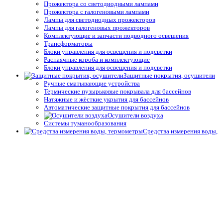
Прожектора со светодиодными лампами
Прожектора с галогеновыми лампами
Лампы для светодиодных прожекторов
Лампы для галогеновых прожекторов
Комплектующие и запчасти подводного освещения
Трансформаторы
Блоки управления для освещения и подсветки
Распаячные короба и комплектующие
Блоки управления для освещения и подсветки
Защитные покрытия, осушители
Ручные сматывающие устройства
Термические пузырьковые покрывала для бассейнов
Натяжные и жёсткие укрытия для бассейнов
Автоматические защитные покрытия для бассейнов
Осушители воздуха
Системы туманообразования
Средства измерения воды,
термометры
Профессиональные средства измерения
Запчасти и принадлежности тестеров
Простые средства измерения
Термометры
Подогрев воды
Теплообменники
Электрические водонагреватели
Тепловые насосы
Управление подогревом
Комплектующие для теплообменников и водонагревателей