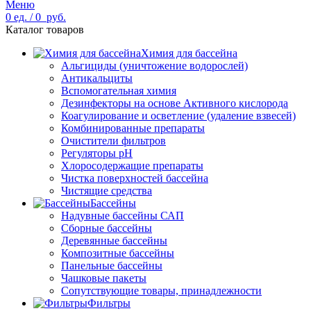
Меню
0
ед.
/
0
руб.
Каталог товаров
Химия для бассейна
Альгициды (уничтожение водорослей)
Антикальциты
Вспомогательная химия
Дезинфекторы на основе Активного кислорода
Коагулирование и осветление (удаление взвесей)
Комбинированные препараты
Очистители фильтров
Регуляторы pH
Хлоросодержащие препараты
Чистка поверхностей бассейна
Чистящие средства
Бассейны
Надувные бассейны САП
Сборные бассейны
Деревянные бассейны
Композитные бассейны
Панельные бассейны
Чашковые пакеты
Сопутствующие товары, принадлежности
Фильтры