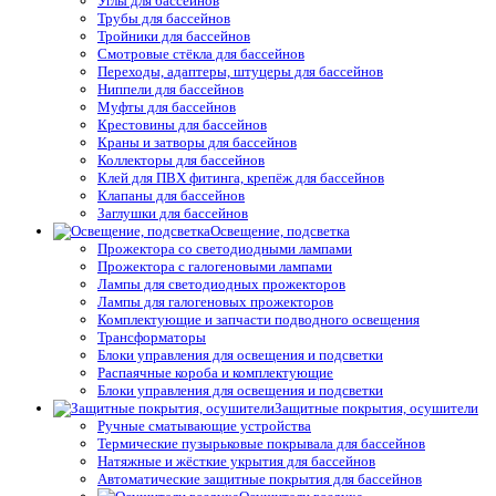
Углы для бассейнов
Трубы для бассейнов
Тройники для бассейнов
Смотровые стёкла для бассейнов
Переходы, адаптеры, штуцеры для бассейнов
Ниппели для бассейнов
Муфты для бассейнов
Крестовины для бассейнов
Краны и затворы для бассейнов
Коллекторы для бассейнов
Клей для ПВХ фитинга, крепёж для бассейнов
Клапаны для бассейнов
Заглушки для бассейнов
Освещение, подсветка
Прожектора со светодиодными лампами
Прожектора с галогеновыми лампами
Лампы для светодиодных прожекторов
Лампы для галогеновых прожекторов
Комплектующие и запчасти подводного освещения
Трансформаторы
Блоки управления для освещения и подсветки
Распаячные короба и комплектующие
Блоки управления для освещения и подсветки
Защитные покрытия, осушители
Ручные сматывающие устройства
Термические пузырьковые покрывала для бассейнов
Натяжные и жёсткие укрытия для бассейнов
Автоматические защитные покрытия для бассейнов