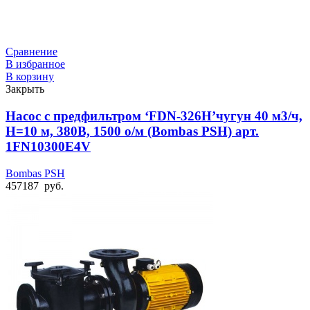
Сравнение
В избранное
В корзину
Закрыть
Насос с предфильтром ‘FDN-326H’чугун 40 м3/ч,
Н=10 м, 380В, 1500 о/м (Bombas PSH) арт.
1FN10300E4V
Bombas PSH
457187
руб.