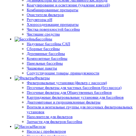
Дезинфекторы на основе Активного кислорода
Коагулирование и осветление (удаление взвесей)
Комбинированные препараты
Очистители фильтров
Регуляторы pH
Хлоросодержащие препараты
Чистка поверхностей бассейна
Чистящие средства
Бассейны
Надувные бассейны САП
Сборные бассейны
Деревянные бассейны
Композитные бассейны
Панельные бассейны
Чашковые пакеты
Сопутствующие товары, принадлежности
Фильтры
Фильтровальные установки (фильтр с насосом)
Песочные фильтры для частных бассейнов (без насоса)
Песочные фильтры для Общественных бассейнов
Картриджные фильтровальные установки для бассейнов
Диатомитовые и гидроциклонные фильтры
Вентили и вентильные группы для песочных фильтровальных
установок
Наполнители для фильтров
Запчасти для фильтров бассейна
Насосы
Насосы с префильтром