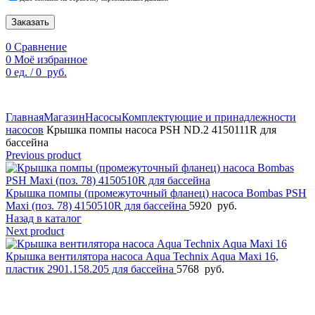
Заказать
0
Сравнение
0
Моё избранное
0
ед.
/
0
руб.
По техническим причинам цены могут быть не актуальны.
Просим уточнять наличие и цены у наших менеджеров.
Главная
Магазин
Насосы
Комплектующие и принадлежности
насосов
Крышка помпы насоса PSH ND.2 4150111R для
бассейна
Previous product
Крышка помпы (промежуточный фланец) насоса Bombas PSH
Maxi (поз. 78) 4150510R для бассейна
5920
руб.
Назад в каталог
Next product
Крышка вентилятора насоса Aqua Technix Aqua Maxi 16,
пластик 2901.158.205 для бассейна
5768
руб.