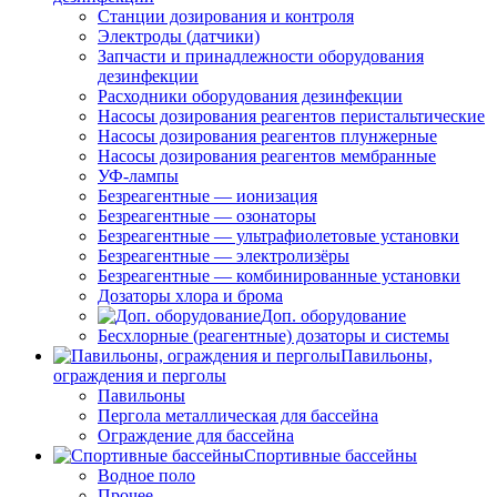
Станции дозирования и контроля
Электроды (датчики)
Запчасти и принадлежности оборудования
дезинфекции
Расходники оборудования дезинфекции
Насосы дозирования реагентов перистальтические
Насосы дозирования реагентов плунжерные
Насосы дозирования реагентов мембранные
УФ-лампы
Безреагентные — ионизация
Безреагентные — озонаторы
Безреагентные — ультрафиолетовые установки
Безреагентные — электролизёры
Безреагентные — комбинированные установки
Дозаторы хлора и брома
Доп. оборудование
Бесхлорные (реагентные) дозаторы и системы
Павильоны,
ограждения и перголы
Павильоны
Пергола металлическая для бассейна
Ограждение для бассейна
Спортивные бассейны
Водное поло
Прочее