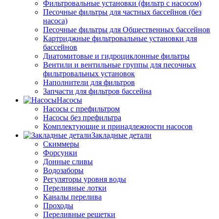
Фильтровальные установки (фильтр с насосом)
Песочные фильтры для частных бассейнов (без
насоса)
Песочные фильтры для Общественных бассейнов
Картриджные фильтровальные установки для
бассейнов
Диатомитовые и гидроциклонные фильтры
Вентили и вентильные группы для песочных
фильтровальных установок
Наполнители для фильтров
Запчасти для фильтров бассейна
Насосы
Насосы с префильтром
Насосы без префильтра
Комплектующие и принадлежности насосов
Закладные детали
Скиммеры
Форсунки
Донные сливы
Водозаборы
Регуляторы уровня воды
Переливные лотки
Каналы перелива
Проходы
Переливные решетки