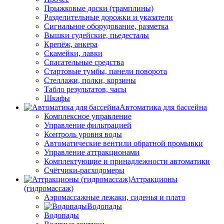
Прыжковые доски (трамплины)
Разделительные дорожки и указатели
Cигнальное оборудование, разметка
Вышки судейские, пьедесталы
Крепёж, анкера
Скамейки, лавки
Спасательные средства
Стартовые тумбы, панели поворота
Стеллажи, полки, корзины
Табло результатов, часы
Шкафы
Автоматика для бассейна
Комплексное управление
Управление фильтрацией
Контроль уровня воды
Автоматические вентили обратной промывки
Управление аттракционами
Комплектующие и принадлежности автоматики
Счётчики-расходомеры
Аттракционы
(гидромассаж)
Аэромассажные лежаки, сиденья и плато
Водопады
Водопады