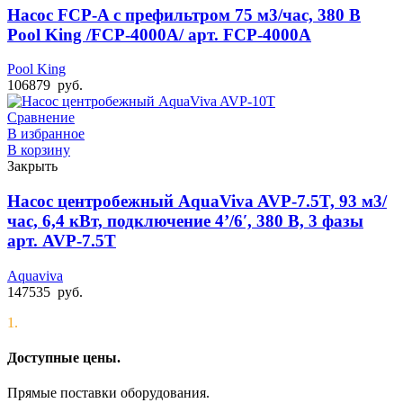
Насос FCP-A с префильтром 75 м3/час, 380 В
Pool King /FCP-4000A/ арт. FCP-4000A
Pool King
106879
руб.
Сравнение
В избранное
В корзину
Закрыть
Насос центробежный AquaViva AVP-7.5T, 93 м3/
час, 6,4 кВт, подключение 4’/6′, 380 В, 3 фазы
арт. AVP-7.5T
Aquaviva
147535
руб.
1.
Доступные цены.
Прямые поставки оборудования.