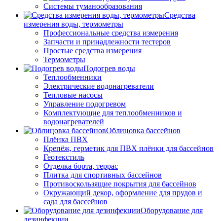
Системы туманообразования
Средства
измерения воды, термометры
Профессиональные средства измерения
Запчасти и принадлежности тестеров
Простые средства измерения
Термометры
Подогрев воды
Теплообменники
Электрические водонагреватели
Тепловые насосы
Управление подогревом
Комплектующие для теплообменников и
водонагревателей
Облицовка бассейнов
Плёнка ПВХ
Крепёж, герметик для ПВХ плёнки для бассейнов
Геотекстиль
Отделка борта, террас
Плитка для спортивных бассейнов
Противоскользящие покрытия для бассейнов
Окружающий декор, оформление для прудов и
сада для бассейнов
Оборудование для
дезинфекции