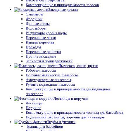
Насосы без префильтра
Комплектующие и принадлежности насосов
Закладные детали
Скиммеры
Форсунки
Донные сливы
Водозаборы
Регуляторы уровня воды
Переливные лотки
Каналы перелива
Проходы
Переливные решетки
Прочие закладные
Запчасти и принадлежности
Пылесосы, сачки, щетки
Роботы-пылесосы
Полуавтоматические пылесосы
Аккумуляторные пылесосы
Ручные подводные пылесосы
Комплектующие и принадлежности для подводных
пылесосов
Лестницы и поручни
Лестницы
Поручни
Комплектующие и принадлежности лестниц для бассейнов
Подъёмники, лестницы, поручни для инвалидов
Трубы и фитинги
Фланцы для бассейнов