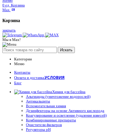
Меню
0
ед.
Корзина
Max
Корзина
закрыть
Мы в Max!
Искать
Категории
Меню
Контакты
УСЛОВИЯ
Оплата и доставка
Блог
Химия для бассейна
Альгициды (уничтожение водорослей)
Антикальциты
Вспомогательная химия
Дезинфекторы на основе Активного кислорода
Коагулирование и осветление (удаление взвесей)
Комбинированные препараты
Очистители фильтров
Регуляторы pH