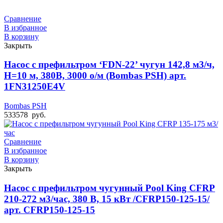
Сравнение
В избранное
В корзину
Закрыть
Насос с префильтром ‘FDN-22’ чугун 142,8 м3/ч,
Н=10 м, 380В, 3000 о/м (Bombas PSH) арт.
1FN31250E4V
Bombas PSH
533578
руб.
Сравнение
В избранное
В корзину
Закрыть
Насос с префильтром чугунный Pool King CFRP
210-272 м3/час, 380 В, 15 кВт /CFRP150-125-15/
арт. CFRP150-125-15