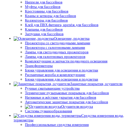
Ниппели для бассейнов
Муфты для бассейнов
Крестовины для бассейнов
Краны и затворы для бассейнов
Коллекторы для бассейнов
Клей для ПВХ фитинга, крепёж для бассейнов
Клапаны для бассейнов
Заглушки для бассейнов
Освещение, подсветка
Прожектора со светодиодными лампами
Прожектора с галогеновыми лампами
Лампы для светодиодных прожекторов
Лампы для галогеновых прожекторов
Комплектующие и запчасти подводного освещения
Трансформаторы
Блоки управления для освещения и подсветки
Распаячные короба и комплектующие
Блоки управления для освещения и подсветки
Защитные покрытия, осушители
Ручные сматывающие устройства
Термические пузырьковые покрывала для бассейнов
Натяжные и жёсткие укрытия для бассейнов
Автоматические защитные покрытия для бассейнов
Осушители воздуха
Системы туманообразования
Средства измерения воды,
термометры
Профессиональные средства измерения