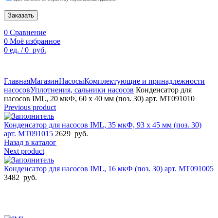
Заказать
0
Сравнение
0
Моё избранное
0
ед.
/
0
руб.
По техническим причинам цены могут быть не актуальны.
Просим уточнять наличие и цены у наших менеджеров.
Главная
Магазин
Насосы
Комплектующие и принадлежности
насосов
Уплотнения, сальники насосов
Конденсатор для
насосов IML, 20 мкФ, 60 x 40 мм (поз. 30) арт. MT091010
Previous product
Конденсатор для насосов IML, 35 мкФ, 93 х 45 мм (поз. 30)
арт. MT091015
2629
руб.
Назад в каталог
Next product
Конденсатор для насосов IML, 16 мкФ (поз. 30) арт. MT091005
3482
руб.
Увеличить фото