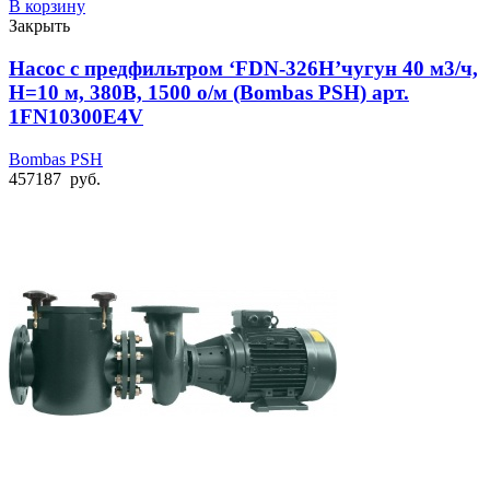
В корзину
Закрыть
Насос с предфильтром ‘FDN-326H’чугун 40 м3/ч,
Н=10 м, 380В, 1500 о/м (Bombas PSH) арт.
1FN10300E4V
Bombas PSH
457187
руб.