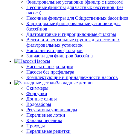
Фильтровальные установки (фильтр с насосом)
Песочные фильтры для частных бассейнов (без
насоса)
Песочные фильтры для Общественных бассейнов
Картриджные фильтровальные установки для
бассейнов
Диатомитовые и гидроциклонные фильтры
Вентили и вентильные группы для песочных
фильтровальных установок
Наполнители для фильтров
Запчасти для фильтров бассейна
Насосы
Насосы с префильтром
Насосы без префильтра
Комплектующие и принадлежности насосов
Закладные детали
Скиммеры
Форсунки
Донные сливы
Водозаборы
Регуляторы уровня воды
Переливные лотки
Каналы перелива
Проходы
Переливные решетки