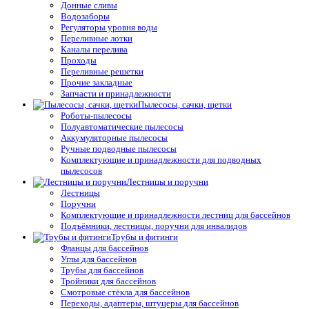
Донные сливы
Водозаборы
Регуляторы уровня воды
Переливные лотки
Каналы перелива
Проходы
Переливные решетки
Прочие закладные
Запчасти и принадлежности
Пылесосы, сачки, щетки
Роботы-пылесосы
Полуавтоматические пылесосы
Аккумуляторные пылесосы
Ручные подводные пылесосы
Комплектующие и принадлежности для подводных
пылесосов
Лестницы и поручни
Лестницы
Поручни
Комплектующие и принадлежности лестниц для бассейнов
Подъёмники, лестницы, поручни для инвалидов
Трубы и фитинги
Фланцы для бассейнов
Углы для бассейнов
Трубы для бассейнов
Тройники для бассейнов
Смотровые стёкла для бассейнов
Переходы, адаптеры, штуцеры для бассейнов