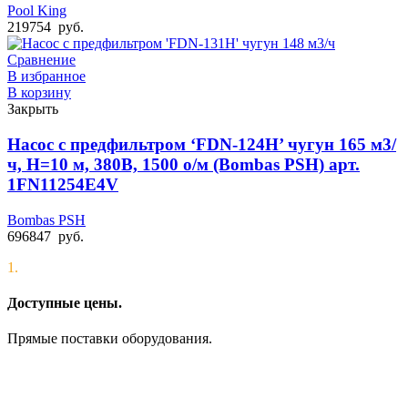
Pool King
219754
руб.
Сравнение
В избранное
В корзину
Закрыть
Насос с предфильтром ‘FDN-124H’ чугун 165 м3/
ч, Н=10 м, 380В, 1500 о/м (Bombas PSH) арт.
1FN11254E4V
Bombas PSH
696847
руб.
1.
Доступные цены.
Прямые поставки оборудования.