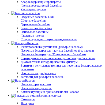
Хлоросодержащие препараты
Чистка поверхностей бассейна
Чистящие средства
Бассейны
Надувные бассейны САП
Сборные бассейны
Деревянные бассейны
Композитные бассейны
Панельные бассейны
Чашковые пакеты
Сопутствующие товары, принадлежности
Фильтры
Фильтровальные установки (фильтр с насосом)
Песочные фильтры для частных бассейнов (без насоса)
Песочные фильтры для Общественных бассейнов
Картриджные фильтровальные установки для бассейнов
Диатомитовые и гидроциклонные фильтры
Вентили и вентильные группы для песочных фильтровальных
установок
Наполнители для фильтров
Запчасти для фильтров бассейна
Насосы
Насосы с префильтром
Насосы без префильтра
Комплектующие и принадлежности насосов
Закладные детали
Скиммеры
Форсунки