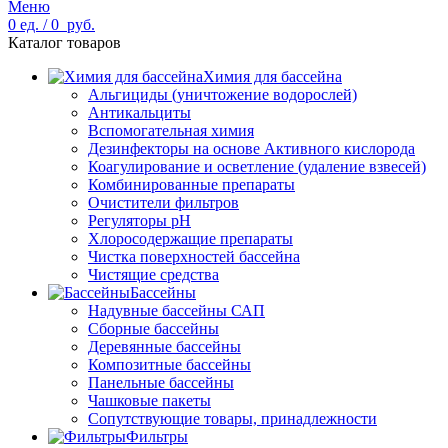
Меню
0
ед.
/
0
руб.
Каталог товаров
Химия для бассейна
Альгициды (уничтожение водорослей)
Антикальциты
Вспомогательная химия
Дезинфекторы на основе Активного кислорода
Коагулирование и осветление (удаление взвесей)
Комбинированные препараты
Очистители фильтров
Регуляторы pH
Хлоросодержащие препараты
Чистка поверхностей бассейна
Чистящие средства
Бассейны
Надувные бассейны САП
Сборные бассейны
Деревянные бассейны
Композитные бассейны
Панельные бассейны
Чашковые пакеты
Сопутствующие товары, принадлежности
Фильтры