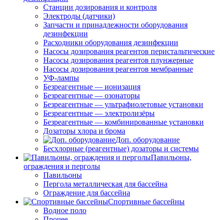
Станции дозирования и контроля
Электроды (датчики)
Запчасти и принадлежности оборудования
дезинфекции
Расходники оборудования дезинфекции
Насосы дозирования реагентов перистальтические
Насосы дозирования реагентов плунжерные
Насосы дозирования реагентов мембранные
УФ-лампы
Безреагентные — ионизация
Безреагентные — озонаторы
Безреагентные — ультрафиолетовые установки
Безреагентные — электролизёры
Безреагентные — комбинированные установки
Дозаторы хлора и брома
Доп. оборудование
Бесхлорные (реагентные) дозаторы и системы
Павильоны,
ограждения и перголы
Павильоны
Пергола металлическая для бассейна
Ограждение для бассейна
Спортивные бассейны
Водное поло
Прочее