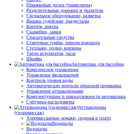
Прыжковые доски (трамплины)
Разделительные дорожки и указатели
Cигнальное оборудование, разметка
Вышки судейские, пьедесталы
Крепёж, анкера
Скамейки, лавки
Спасательные средства
Стартовые тумбы, панели поворота
Стеллажи, полки, корзины
Табло результатов, часы
Шкафы
Автоматика для бассейна
Комплексное управление
Управление фильтрацией
Контроль уровня воды
Автоматические вентили обратной промывки
Управление аттракционами
Комплектующие и принадлежности автоматики
Счётчики-расходомеры
Аттракционы
(гидромассаж)
Аэромассажные лежаки, сиденья и плато
Водопады
Водопады