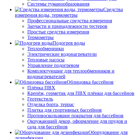
Системы туманообразования
Средства
измерения воды, термометры
Профессиональные средства измерения
Запчасти и принадлежности тестеров
Простые средства измерения
Термометры
Подогрев воды
Теплообменники
Электрические водонагреватели
Тепловые насосы
Управление подогревом
Комплектующие для теплообменников и
водонагревателей
Облицовка бассейнов
Плёнка ПВХ
Крепёж, герметик для ПВХ плёнки для бассейнов
Геотекстиль
Отделка борта, террас
Плитка для спортивных бассейнов
Противоскользящие покрытия для бассейнов
Окружающий декор, оформление для прудов и
сада для бассейнов
Оборудование для
дезинфекции