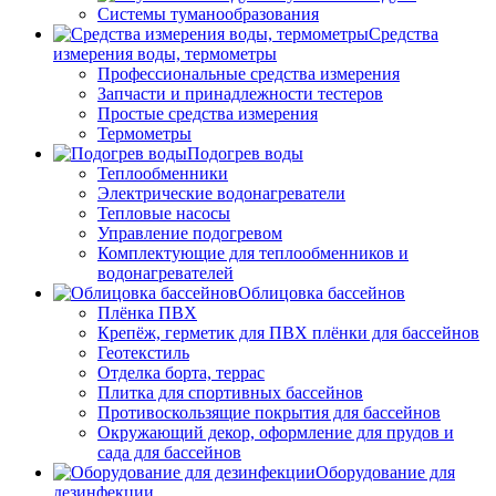
Системы туманообразования
Средства
измерения воды, термометры
Профессиональные средства измерения
Запчасти и принадлежности тестеров
Простые средства измерения
Термометры
Подогрев воды
Теплообменники
Электрические водонагреватели
Тепловые насосы
Управление подогревом
Комплектующие для теплообменников и
водонагревателей
Облицовка бассейнов
Плёнка ПВХ
Крепёж, герметик для ПВХ плёнки для бассейнов
Геотекстиль
Отделка борта, террас
Плитка для спортивных бассейнов
Противоскользящие покрытия для бассейнов
Окружающий декор, оформление для прудов и
сада для бассейнов
Оборудование для
дезинфекции