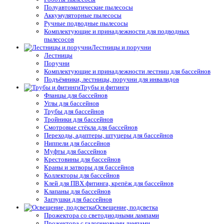
Полуавтоматические пылесосы
Аккумуляторные пылесосы
Ручные подводные пылесосы
Комплектующие и принадлежности для подводных
пылесосов
Лестницы и поручни
Лестницы
Поручни
Комплектующие и принадлежности лестниц для бассейнов
Подъёмники, лестницы, поручни для инвалидов
Трубы и фитинги
Фланцы для бассейнов
Углы для бассейнов
Трубы для бассейнов
Тройники для бассейнов
Смотровые стёкла для бассейнов
Переходы, адаптеры, штуцеры для бассейнов
Ниппели для бассейнов
Муфты для бассейнов
Крестовины для бассейнов
Краны и затворы для бассейнов
Коллекторы для бассейнов
Клей для ПВХ фитинга, крепёж для бассейнов
Клапаны для бассейнов
Заглушки для бассейнов
Освещение, подсветка
Прожектора со светодиодными лампами
Прожектора с галогеновыми лампами