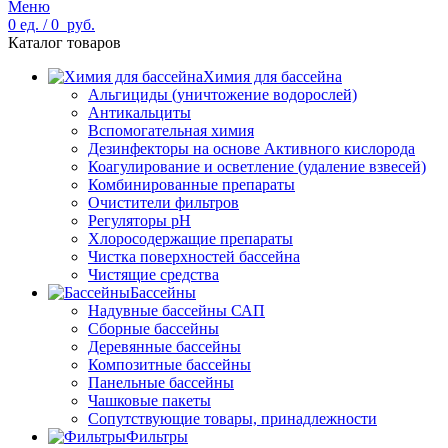
Меню
0
ед.
/
0
руб.
Каталог товаров
Химия для бассейна
Альгициды (уничтожение водорослей)
Антикальциты
Вспомогательная химия
Дезинфекторы на основе Активного кислорода
Коагулирование и осветление (удаление взвесей)
Комбинированные препараты
Очистители фильтров
Регуляторы pH
Хлоросодержащие препараты
Чистка поверхностей бассейна
Чистящие средства
Бассейны
Надувные бассейны САП
Сборные бассейны
Деревянные бассейны
Композитные бассейны
Панельные бассейны
Чашковые пакеты
Сопутствующие товары, принадлежности
Фильтры