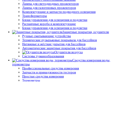
Лампы для светодиодных прожекторов
Лампы для галогеновых прожекторов
Комплектующие и запчасти подводного освещения
Трансформаторы
Блоки управления для освещения и подсветки
Распаячные короба и комплектующие
Блоки управления для освещения и подсветки
Защитные покрытия, осушители
Ручные сматывающие устройства
Термические пузырьковые покрывала для бассейнов
Натяжные и жёсткие укрытия для бассейнов
Автоматические защитные покрытия для бассейнов
Осушители воздуха
Системы туманообразования
Средства измерения воды,
термометры
Профессиональные средства измерения
Запчасти и принадлежности тестеров
Простые средства измерения
Термометры
Подогрев воды
Теплообменники
Электрические водонагреватели
Тепловые насосы
Управление подогревом
Комплектующие для теплообменников и водонагревателей
Облицовка бассейнов
Плёнка ПВХ