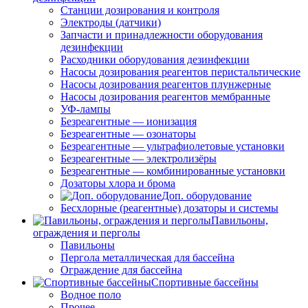
Станции дозирования и контроля
Электроды (датчики)
Запчасти и принадлежности оборудования
дезинфекции
Расходники оборудования дезинфекции
Насосы дозирования реагентов перистальтические
Насосы дозирования реагентов плунжерные
Насосы дозирования реагентов мембранные
УФ-лампы
Безреагентные — ионизация
Безреагентные — озонаторы
Безреагентные — ультрафиолетовые установки
Безреагентные — электролизёры
Безреагентные — комбинированные установки
Дозаторы хлора и брома
Доп. оборудование
Бесхлорные (реагентные) дозаторы и системы
Павильоны,
ограждения и перголы
Павильоны
Пергола металлическая для бассейна
Ограждение для бассейна
Спортивные бассейны
Водное поло
Прочее