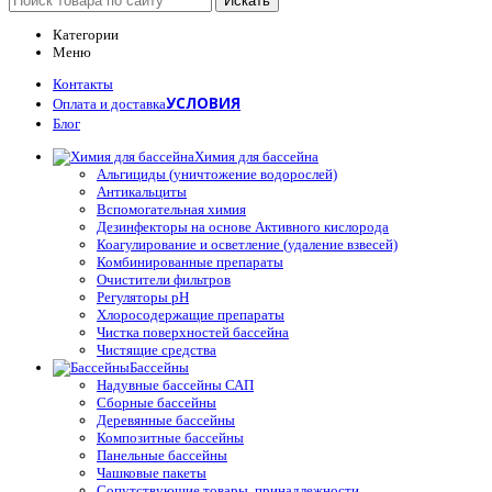
Искать
Категории
Меню
Контакты
УСЛОВИЯ
Оплата и доставка
Блог
Химия для бассейна
Альгициды (уничтожение водорослей)
Антикальциты
Вспомогательная химия
Дезинфекторы на основе Активного кислорода
Коагулирование и осветление (удаление взвесей)
Комбинированные препараты
Очистители фильтров
Регуляторы pH
Хлоросодержащие препараты
Чистка поверхностей бассейна
Чистящие средства
Бассейны
Надувные бассейны САП
Сборные бассейны
Деревянные бассейны
Композитные бассейны
Панельные бассейны
Чашковые пакеты
Сопутствующие товары, принадлежности