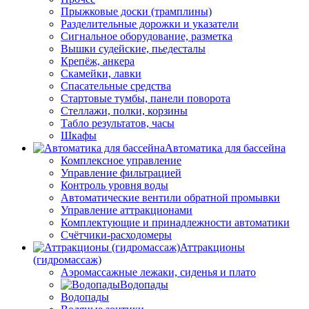
Прыжковые доски (трамплины)
Разделительные дорожки и указатели
Cигнальное оборудование, разметка
Вышки судейские, пьедесталы
Крепёж, анкера
Скамейки, лавки
Спасательные средства
Стартовые тумбы, панели поворота
Стеллажи, полки, корзины
Табло результатов, часы
Шкафы
Автоматика для бассейна
Комплексное управление
Управление фильтрацией
Контроль уровня воды
Автоматические вентили обратной промывки
Управление аттракционами
Комплектующие и принадлежности автоматики
Счётчики-расходомеры
Аттракционы
(гидромассаж)
Аэромассажные лежаки, сиденья и плато
Водопады
Водопады