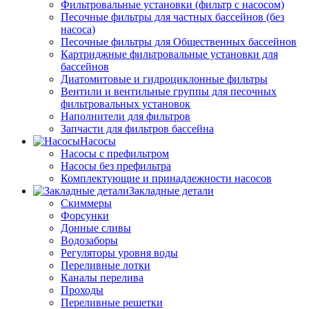
Фильтровальные установки (фильтр с насосом)
Песочные фильтры для частных бассейнов (без
насоса)
Песочные фильтры для Общественных бассейнов
Картриджные фильтровальные установки для
бассейнов
Диатомитовые и гидроциклонные фильтры
Вентили и вентильные группы для песочных
фильтровальных установок
Наполнители для фильтров
Запчасти для фильтров бассейна
Насосы
Насосы с префильтром
Насосы без префильтра
Комплектующие и принадлежности насосов
Закладные детали
Скиммеры
Форсунки
Донные сливы
Водозаборы
Регуляторы уровня воды
Переливные лотки
Каналы перелива
Проходы
Переливные решетки