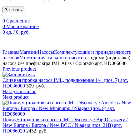
Заказать
0
Сравнение
0
Моё избранное
0
ед.
/
0
руб.
По техническим причинам цены могут быть не актуальны.
Просим уточнять наличие и цены у наших менеджеров.
Главная
Магазин
Насосы
Комплектующие и принадлежности
насосов
Уплотнения, сальники насосов
Подиум (подставка)
насоса без префильтра IML Atlas / Colorado арт. HD066030
Previous product
Сливная пробка насоса IML, подключение 1/4' (поз. 7) арт.
HD036000
509
руб.
Назад в каталог
Next product
Подиум (подставка) насоса IML Discovery / Big Discovery /
New Europa / Europa / New BCC / Niagara (поз. 21В) арт.
HD066020
2452
руб.