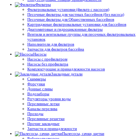
Фильтры
Фильтровальные установки (фильтр с насосом)
Песочные фильтры для частных бассейнов (без насоса)
Песочные фильтры для Общественных бассейнов
Картриджные фильтровальные установки для бассейнов
Диатомитовые и гидроциклонные фильтры
Вентили и вентильные группы для песочных фильтровальных
установок
Наполнители для фильтров
Запчасти для фильтров бассейна
Насосы
Насосы с префильтром
Насосы без префильтра
Комплектующие и принадлежности насосов
Закладные детали
Скиммеры
Форсунки
Донные сливы
Водозаборы
Регуляторы уровня воды
Переливные лотки
Каналы перелива
Проходы
Переливные решетки
Прочие закладные
Запчасти и принадлежности
Пылесосы, сачки, щетки
Роботы-пылесосы