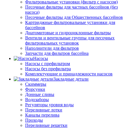
Фильтровальные установки (фильтр с насосом)
Песочные фильтры для частных бассейнов (без
насоса)
Песочные фильтры для Общественных бассейнов
Картриджные фильтровальные установки для
бассейнов
Диатомитовые и гидроциклонные фильтры
Вентили и вентильные группы для песочных
фильтровальных установок
Наполнители для фильтров
Запчасти для фильтров бассейна
Насосы
Насосы с префильтром
Насосы без префильтра
Комплектующие и принадлежности насосов
Закладные детали
Скиммеры
Форсунки
Донные сливы
Водозаборы
Регуляторы уровня воды
Переливные лотки
Каналы перелива
Проходы
Переливные решетки