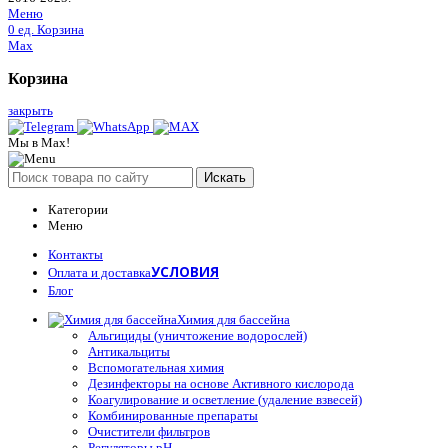
Меню
0
ед.
Корзина
Max
Корзина
закрыть
Мы в Max!
Искать
Категории
Меню
Контакты
УСЛОВИЯ
Оплата и доставка
Блог
Химия для бассейна
Альгициды (уничтожение водорослей)
Антикальциты
Вспомогательная химия
Дезинфекторы на основе Активного кислорода
Коагулирование и осветление (удаление взвесей)
Комбинированные препараты
Очистители фильтров
Регуляторы pH