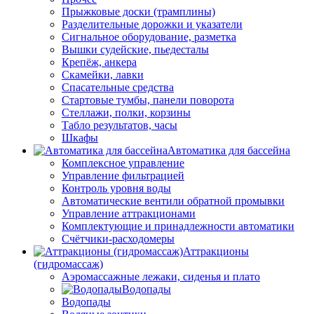
Прыжковые доски (трамплины)
Разделительные дорожки и указатели
Cигнальное оборудование, разметка
Вышки судейские, пьедесталы
Крепёж, анкера
Скамейки, лавки
Спасательные средства
Стартовые тумбы, панели поворота
Стеллажи, полки, корзины
Табло результатов, часы
Шкафы
Автоматика для бассейна
Комплексное управление
Управление фильтрацией
Контроль уровня воды
Автоматические вентили обратной промывки
Управление аттракционами
Комплектующие и принадлежности автоматики
Счётчики-расходомеры
Аттракционы
(гидромассаж)
Аэромассажные лежаки, сиденья и плато
Водопады
Водопады