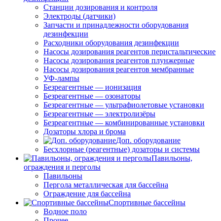
Станции дозирования и контроля
Электроды (датчики)
Запчасти и принадлежности оборудования
дезинфекции
Расходники оборудования дезинфекции
Насосы дозирования реагентов перистальтические
Насосы дозирования реагентов плунжерные
Насосы дозирования реагентов мембранные
УФ-лампы
Безреагентные — ионизация
Безреагентные — озонаторы
Безреагентные — ультрафиолетовые установки
Безреагентные — электролизёры
Безреагентные — комбинированные установки
Дозаторы хлора и брома
Доп. оборудование
Бесхлорные (реагентные) дозаторы и системы
Павильоны,
ограждения и перголы
Павильоны
Пергола металлическая для бассейна
Ограждение для бассейна
Спортивные бассейны
Водное поло
Прочее