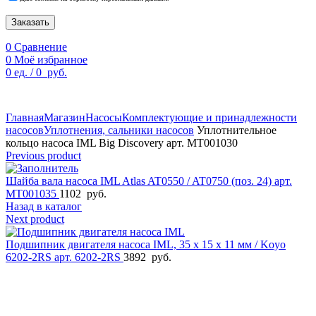
Заказать
0
Сравнение
0
Моё избранное
0
ед.
/
0
руб.
По техническим причинам цены могут быть не актуальны.
Просим уточнять наличие и цены у наших менеджеров.
Главная
Магазин
Насосы
Комплектующие и принадлежности
насосов
Уплотнения, сальники насосов
Уплотнительное
кольцо насоса IML Big Discovery арт. MT001030
Previous product
Шайба вала насоса IML Atlas AT0550 / AT0750 (поз. 24) арт.
MT001035
1102
руб.
Назад в каталог
Next product
Подшипник двигателя насоса IML, 35 x 15 x 11 мм / Koyo
6202-2RS арт. 6202-2RS
3892
руб.