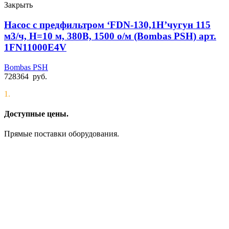
Закрыть
Насос с предфильтром ‘FDN-130,1H’чугун 115
м3/ч, Н=10 м, 380В, 1500 о/м (Bombas PSH) арт.
1FN11000E4V
Bombas PSH
728364
руб.
1.
Доступные цены.
Прямые поставки оборудования.