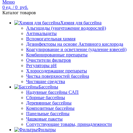
Меню
0
ед.
/
0
руб.
Каталог товаров
Химия для бассейна
Альгициды (уничтожение водорослей)
Антикальциты
Вспомогательная химия
Дезинфекторы на основе Активного кислорода
Коагулирование и осветление (удаление взвесей)
Комбинированные препараты
Очистители фильтров
Регуляторы pH
Хлоросодержащие препараты
Чистка поверхностей бассейна
Чистящие средства
Бассейны
Надувные бассейны САП
Сборные бассейны
Деревянные бассейны
Композитные бассейны
Панельные бассейны
Чашковые пакеты
Сопутствующие товары, принадлежности
Фильтры