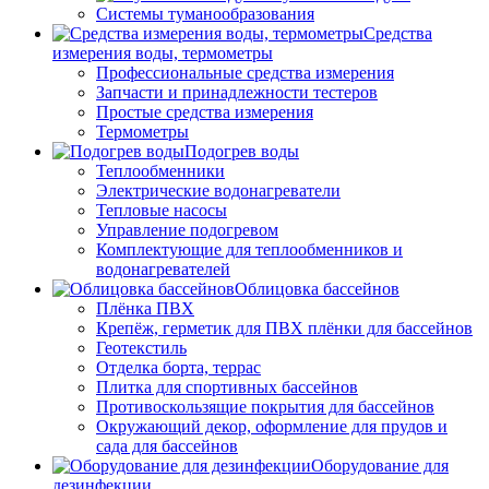
Системы туманообразования
Средства
измерения воды, термометры
Профессиональные средства измерения
Запчасти и принадлежности тестеров
Простые средства измерения
Термометры
Подогрев воды
Теплообменники
Электрические водонагреватели
Тепловые насосы
Управление подогревом
Комплектующие для теплообменников и
водонагревателей
Облицовка бассейнов
Плёнка ПВХ
Крепёж, герметик для ПВХ плёнки для бассейнов
Геотекстиль
Отделка борта, террас
Плитка для спортивных бассейнов
Противоскользящие покрытия для бассейнов
Окружающий декор, оформление для прудов и
сада для бассейнов
Оборудование для
дезинфекции