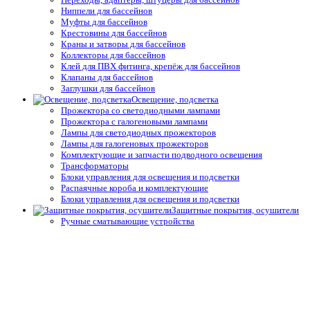
Ниппели для бассейнов
Муфты для бассейнов
Крестовины для бассейнов
Краны и затворы для бассейнов
Коллекторы для бассейнов
Клей для ПВХ фитинга, крепёж для бассейнов
Клапаны для бассейнов
Заглушки для бассейнов
Освещение, подсветка
Прожектора со светодиодными лампами
Прожектора с галогеновыми лампами
Лампы для светодиодных прожекторов
Лампы для галогеновых прожекторов
Комплектующие и запчасти подводного освещения
Трансформаторы
Блоки управления для освещения и подсветки
Распаячные короба и комплектующие
Блоки управления для освещения и подсветки
Защитные покрытия, осушители
Ручные сматывающие устройства
Термические пузырьковые покрывала для бассейнов
Натяжные и жёсткие укрытия для бассейнов
Автоматические защитные покрытия для бассейнов
Осушители воздуха
Системы туманообразования
Средства измерения воды,
термометры
Профессиональные средства измерения