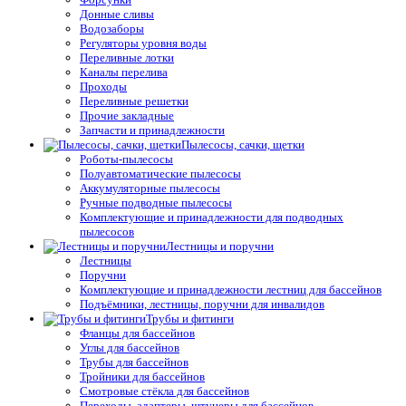
Донные сливы
Водозаборы
Регуляторы уровня воды
Переливные лотки
Каналы перелива
Проходы
Переливные решетки
Прочие закладные
Запчасти и принадлежности
Пылесосы, сачки, щетки
Роботы-пылесосы
Полуавтоматические пылесосы
Аккумуляторные пылесосы
Ручные подводные пылесосы
Комплектующие и принадлежности для подводных
пылесосов
Лестницы и поручни
Лестницы
Поручни
Комплектующие и принадлежности лестниц для бассейнов
Подъёмники, лестницы, поручни для инвалидов
Трубы и фитинги
Фланцы для бассейнов
Углы для бассейнов
Трубы для бассейнов
Тройники для бассейнов
Смотровые стёкла для бассейнов
Переходы, адаптеры, штуцеры для бассейнов