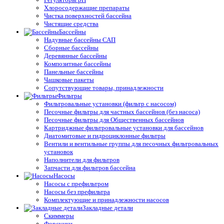
Хлоросодержащие препараты
Чистка поверхностей бассейна
Чистящие средства
Бассейны
Надувные бассейны САП
Сборные бассейны
Деревянные бассейны
Композитные бассейны
Панельные бассейны
Чашковые пакеты
Сопутствующие товары, принадлежности
Фильтры
Фильтровальные установки (фильтр с насосом)
Песочные фильтры для частных бассейнов (без насоса)
Песочные фильтры для Общественных бассейнов
Картриджные фильтровальные установки для бассейнов
Диатомитовые и гидроциклонные фильтры
Вентили и вентильные группы для песочных фильтровальных
установок
Наполнители для фильтров
Запчасти для фильтров бассейна
Насосы
Насосы с префильтром
Насосы без префильтра
Комплектующие и принадлежности насосов
Закладные детали
Скиммеры
Форсунки