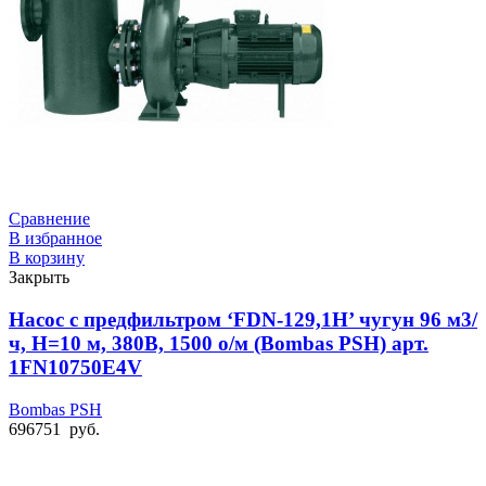
Сравнение
В избранное
В корзину
Закрыть
Насос с предфильтром ‘FDN-129,1H’ чугун 96 м3/
ч, Н=10 м, 380В, 1500 о/м (Bombas PSH) арт.
1FN10750E4V
Bombas PSH
696751
руб.