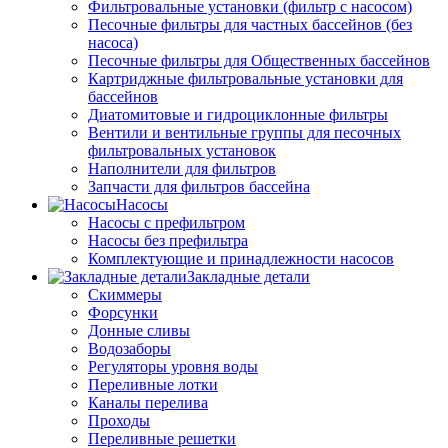
Фильтровальные установки (фильтр с насосом)
Песочные фильтры для частных бассейнов (без
насоса)
Песочные фильтры для Общественных бассейнов
Картриджные фильтровальные установки для
бассейнов
Диатомитовые и гидроциклонные фильтры
Вентили и вентильные группы для песочных
фильтровальных установок
Наполнители для фильтров
Запчасти для фильтров бассейна
Насосы
Насосы с префильтром
Насосы без префильтра
Комплектующие и принадлежности насосов
Закладные детали
Скиммеры
Форсунки
Донные сливы
Водозаборы
Регуляторы уровня воды
Переливные лотки
Каналы перелива
Проходы
Переливные решетки