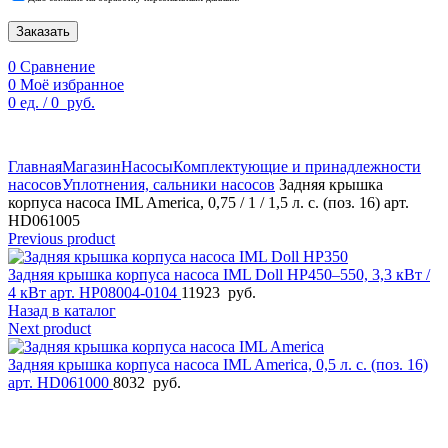
Заказать
0
Сравнение
0
Моё избранное
0
ед.
/
0
руб.
По техническим причинам цены могут быть не актуальны.
Просим уточнять наличие и цены у наших менеджеров.
Главная
Магазин
Насосы
Комплектующие и принадлежности
насосов
Уплотнения, сальники насосов
Задняя крышка
корпуса насоса IML America, 0,75 / 1 / 1,5 л. с. (поз. 16) арт.
HD061005
Previous product
Задняя крышка корпуса насоса IML Doll HP450–550, 3,3 кВт /
4 кВт арт. HP08004-0104
11923
руб.
Назад в каталог
Next product
Задняя крышка корпуса насоса IML America, 0,5 л. с. (поз. 16)
арт. HD061000
8032
руб.