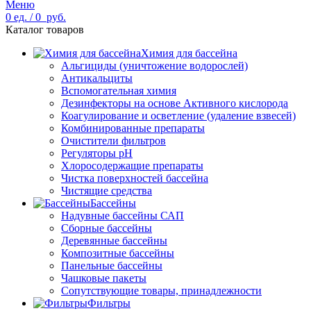
Меню
0
ед.
/
0
руб.
Каталог товаров
Химия для бассейна
Альгициды (уничтожение водорослей)
Антикальциты
Вспомогательная химия
Дезинфекторы на основе Активного кислорода
Коагулирование и осветление (удаление взвесей)
Комбинированные препараты
Очистители фильтров
Регуляторы pH
Хлоросодержащие препараты
Чистка поверхностей бассейна
Чистящие средства
Бассейны
Надувные бассейны САП
Сборные бассейны
Деревянные бассейны
Композитные бассейны
Панельные бассейны
Чашковые пакеты
Сопутствующие товары, принадлежности
Фильтры