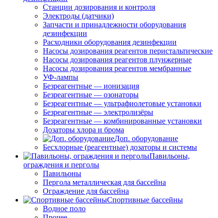
Станции дозирования и контроля
Электроды (датчики)
Запчасти и принадлежности оборудования
дезинфекции
Расходники оборудования дезинфекции
Насосы дозирования реагентов перистальтические
Насосы дозирования реагентов плунжерные
Насосы дозирования реагентов мембранные
УФ-лампы
Безреагентные — ионизация
Безреагентные — озонаторы
Безреагентные — ультрафиолетовые установки
Безреагентные — электролизёры
Безреагентные — комбинированные установки
Дозаторы хлора и брома
Доп. оборудование
Бесхлорные (реагентные) дозаторы и системы
Павильоны,
ограждения и перголы
Павильоны
Пергола металлическая для бассейна
Ограждение для бассейна
Спортивные бассейны
Водное поло
Прочее