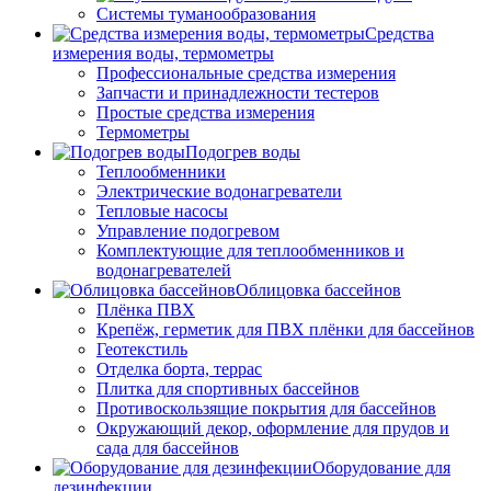
Системы туманообразования
Средства
измерения воды, термометры
Профессиональные средства измерения
Запчасти и принадлежности тестеров
Простые средства измерения
Термометры
Подогрев воды
Теплообменники
Электрические водонагреватели
Тепловые насосы
Управление подогревом
Комплектующие для теплообменников и
водонагревателей
Облицовка бассейнов
Плёнка ПВХ
Крепёж, герметик для ПВХ плёнки для бассейнов
Геотекстиль
Отделка борта, террас
Плитка для спортивных бассейнов
Противоскользящие покрытия для бассейнов
Окружающий декор, оформление для прудов и
сада для бассейнов
Оборудование для
дезинфекции