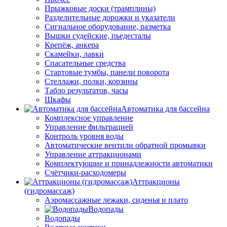
Прыжковые доски (трамплины)
Разделительные дорожки и указатели
Cигнальное оборудование, разметка
Вышки судейские, пьедесталы
Крепёж, анкера
Скамейки, лавки
Спасательные средства
Стартовые тумбы, панели поворота
Стеллажи, полки, корзины
Табло результатов, часы
Шкафы
Автоматика для бассейна
Комплексное управление
Управление фильтрацией
Контроль уровня воды
Автоматические вентили обратной промывки
Управление аттракционами
Комплектующие и принадлежности автоматики
Счётчики-расходомеры
Аттракционы
(гидромассаж)
Аэромассажные лежаки, сиденья и плато
Водопады
Водопады