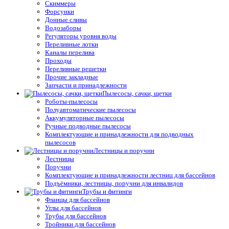
Скиммеры
Форсунки
Донные сливы
Водозаборы
Регуляторы уровня воды
Переливные лотки
Каналы перелива
Проходы
Переливные решетки
Прочие закладные
Запчасти и принадлежности
Пылесосы, сачки, щетки
Роботы-пылесосы
Полуавтоматические пылесосы
Аккумуляторные пылесосы
Ручные подводные пылесосы
Комплектующие и принадлежности для подводных
пылесосов
Лестницы и поручни
Лестницы
Поручни
Комплектующие и принадлежности лестниц для бассейнов
Подъёмники, лестницы, поручни для инвалидов
Трубы и фитинги
Фланцы для бассейнов
Углы для бассейнов
Трубы для бассейнов
Тройники для бассейнов