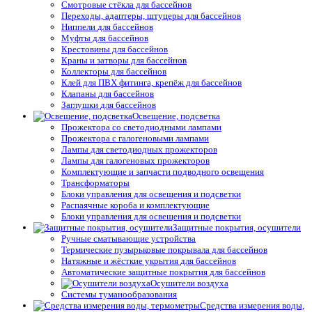
Смотровые стёкла для бассейнов
Переходы, адаптеры, штуцеры для бассейнов
Ниппели для бассейнов
Муфты для бассейнов
Крестовины для бассейнов
Краны и затворы для бассейнов
Коллекторы для бассейнов
Клей для ПВХ фитинга, крепёж для бассейнов
Клапаны для бассейнов
Заглушки для бассейнов
Освещение, подсветка
Прожектора со светодиодными лампами
Прожектора с галогеновыми лампами
Лампы для светодиодных прожекторов
Лампы для галогеновых прожекторов
Комплектующие и запчасти подводного освещения
Трансформаторы
Блоки управления для освещения и подсветки
Распаячные короба и комплектующие
Блоки управления для освещения и подсветки
Защитные покрытия, осушители
Ручные сматывающие устройства
Термические пузырьковые покрывала для бассейнов
Натяжные и жёсткие укрытия для бассейнов
Автоматические защитные покрытия для бассейнов
Осушители воздуха
Системы туманообразования
Средства измерения воды,