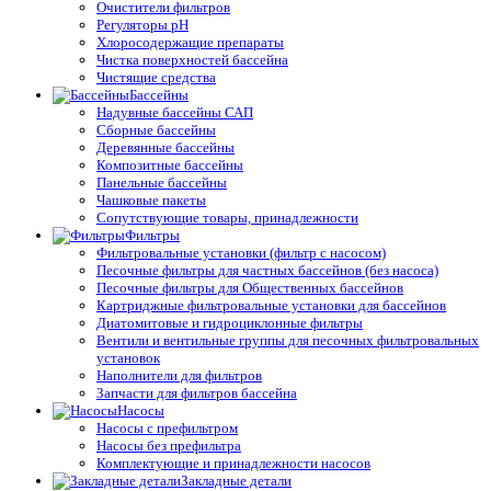
Очистители фильтров
Регуляторы pH
Хлоросодержащие препараты
Чистка поверхностей бассейна
Чистящие средства
Бассейны
Надувные бассейны САП
Сборные бассейны
Деревянные бассейны
Композитные бассейны
Панельные бассейны
Чашковые пакеты
Сопутствующие товары, принадлежности
Фильтры
Фильтровальные установки (фильтр с насосом)
Песочные фильтры для частных бассейнов (без насоса)
Песочные фильтры для Общественных бассейнов
Картриджные фильтровальные установки для бассейнов
Диатомитовые и гидроциклонные фильтры
Вентили и вентильные группы для песочных фильтровальных
установок
Наполнители для фильтров
Запчасти для фильтров бассейна
Насосы
Насосы с префильтром
Насосы без префильтра
Комплектующие и принадлежности насосов
Закладные детали