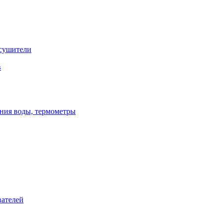
сушители
в
ения воды, термометры
вателей