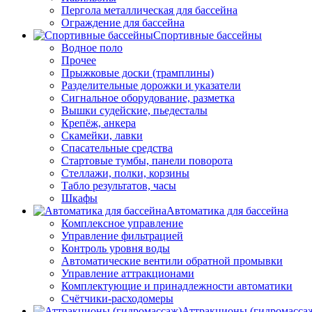
Пергола металлическая для бассейна
Ограждение для бассейна
Спортивные бассейны
Водное поло
Прочее
Прыжковые доски (трамплины)
Разделительные дорожки и указатели
Cигнальное оборудование, разметка
Вышки судейские, пьедесталы
Крепёж, анкера
Скамейки, лавки
Спасательные средства
Стартовые тумбы, панели поворота
Стеллажи, полки, корзины
Табло результатов, часы
Шкафы
Автоматика для бассейна
Комплексное управление
Управление фильтрацией
Контроль уровня воды
Автоматические вентили обратной промывки
Управление аттракционами
Комплектующие и принадлежности автоматики
Счётчики-расходомеры
Аттракционы (гидромасса