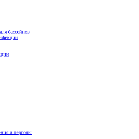
для бассейнов
инфекции
кции
ения и перголы