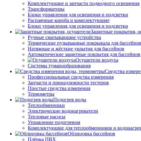
Комплектующие и запчасти подводного освещения
Трансформаторы
Блоки управления для освещения и подсветки
Распаячные короба и комплектующие
Блоки управления для освещения и подсветки
Защитные покрытия, о
Ручные сматывающие устройства
Термические пузырьковые покрывала для бассейно
Натяжные и жёсткие укрытия для бассейнов
Автоматические защитные покрытия для бассейнов
Осушители воздуха
Системы туманообразования
Средства измер
Профессиональные средства измерения
Запчасти и принадлежности тестеров
Простые средства измерения
Термометры
Подогрев воды
Теплообменники
Электрические водонагреватели
Тепловые насосы
Управление подогревом
Комплектующие для теплообменников и водонагре
Облицовка бассейнов
Плёнка ПВХ