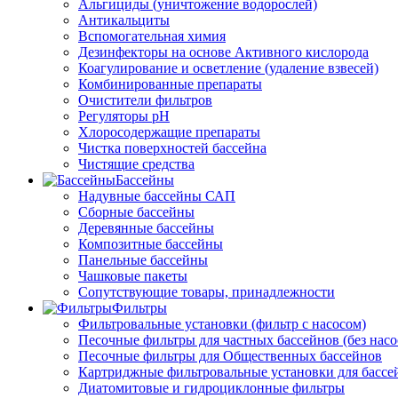
Альгициды (уничтожение водорослей)
Антикальциты
Вспомогательная химия
Дезинфекторы на основе Активного кислорода
Коагулирование и осветление (удаление взвесей)
Комбинированные препараты
Очистители фильтров
Регуляторы pH
Хлоросодержащие препараты
Чистка поверхностей бассейна
Чистящие средства
Бассейны
Надувные бассейны САП
Сборные бассейны
Деревянные бассейны
Композитные бассейны
Панельные бассейны
Чашковые пакеты
Сопутствующие товары, принадлежности
Фильтры
Фильтровальные установки (фильтр с насосом)
Песочные фильтры для частных бассейнов (без насо
Песочные фильтры для Общественных бассейнов
Картриджные фильтровальные установки для бассе
Диатомитовые и гидроциклонные фильтры