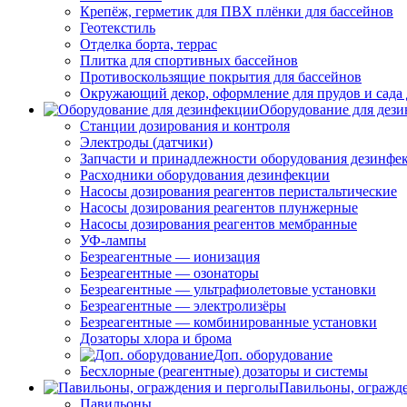
Крепёж, герметик для ПВХ плёнки для бассейнов
Геотекстиль
Отделка борта, террас
Плитка для спортивных бассейнов
Противоскользящие покрытия для бассейнов
Окружающий декор, оформление для прудов и сада 
Оборудование для дез
Станции дозирования и контроля
Электроды (датчики)
Запчасти и принадлежности оборудования дезинфе
Расходники оборудования дезинфекции
Насосы дозирования реагентов перистальтические
Насосы дозирования реагентов плунжерные
Насосы дозирования реагентов мембранные
УФ-лампы
Безреагентные — ионизация
Безреагентные — озонаторы
Безреагентные — ультрафиолетовые установки
Безреагентные — электролизёры
Безреагентные — комбинированные установки
Дозаторы хлора и брома
Доп. оборудование
Бесхлорные (реагентные) дозаторы и системы
Павильоны, огражд
Павильоны