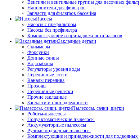
Вентили и вентильные группы для песочных фильт
Наполнители для фильтров
Запчасти для фильтров бассейна
Насосы
Насосы с префильтром
Насосы без префильтра
Комплектующие и принадлежности насосов
Закладные детали
Скиммеры
Форсунки
Донные сливы
Водозаборы
Регуляторы уровня воды
Переливные лотки
Каналы перелива
Проходы
Переливные решетки
Прочие закладные
Запчасти и принадлежности
Пылесосы, сачки, щетки
Роботы-пылесосы
Полуавтоматические пылесосы
Аккумуляторные пылесосы
Ручные подводные пылесосы
Комплектующие и принадлежности для подводных