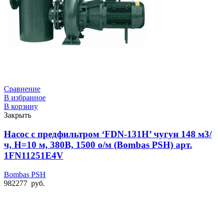
Сравнение
В избранное
В корзину
Закрыть
Насос с предфильтром ‘FDN-131H’ чугун 148 м3/
ч, Н=10 м, 380В, 1500 о/м (Bombas PSH) арт.
1FN11251E4V
Bombas PSH
982277
руб.