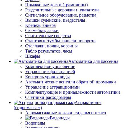
Прыжковые доски (трамплины)
Разделительные дорожки и указатели
Cигнальное оборудование, разметка
Вышки судейские, пьедесталы
Крепёж, анкера
Скамейки, лавки
Спасательные средства
Стартовые тумбы, панели поворота
Стеллажи, полки, корзины
Табло результатов, часы
Шкафы
Автоматика для бассейна
Комплексное управление
Управление фильтрацией
Контроль уровня воды
Автоматические вентили обратной промывки
Управление аттракционами
Комплектующие и принадлежности автоматики
Счётчики-расходомеры
Аттракционы
(гидромассаж)
Аэромассажные лежаки, сиденья и плато
Водопады
Водопады