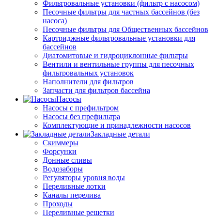
Фильтровальные установки (фильтр с насосом)
Песочные фильтры для частных бассейнов (без
насоса)
Песочные фильтры для Общественных бассейнов
Картриджные фильтровальные установки для
бассейнов
Диатомитовые и гидроциклонные фильтры
Вентили и вентильные группы для песочных
фильтровальных установок
Наполнители для фильтров
Запчасти для фильтров бассейна
Насосы
Насосы с префильтром
Насосы без префильтра
Комплектующие и принадлежности насосов
Закладные детали
Скиммеры
Форсунки
Донные сливы
Водозаборы
Регуляторы уровня воды
Переливные лотки
Каналы перелива
Проходы
Переливные решетки