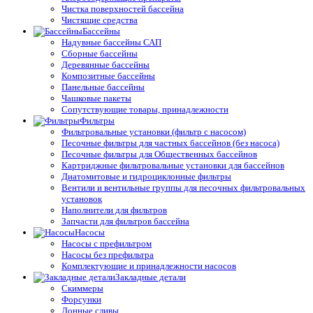
Чистка поверхностей бассейна
Чистящие средства
Бассейны
Надувные бассейны САП
Сборные бассейны
Деревянные бассейны
Композитные бассейны
Панельные бассейны
Чашковые пакеты
Сопутствующие товары, принадлежности
Фильтры
Фильтровальные установки (фильтр с насосом)
Песочные фильтры для частных бассейнов (без насоса)
Песочные фильтры для Общественных бассейнов
Картриджные фильтровальные установки для бассейнов
Диатомитовые и гидроциклонные фильтры
Вентили и вентильные группы для песочных фильтровальных
установок
Наполнители для фильтров
Запчасти для фильтров бассейна
Насосы
Насосы с префильтром
Насосы без префильтра
Комплектующие и принадлежности насосов
Закладные детали
Скиммеры
Форсунки
Донные сливы