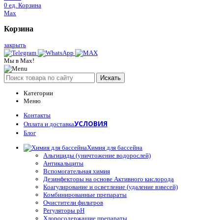
0
ед.
Корзина
Max
Корзина
закрыть
Мы в Max!
Искать
Категории
Меню
Контакты
УСЛОВИЯ
Оплата и доставка
Блог
Химия для бассейна
Альгициды (уничтожение водорослей)
Антикальциты
Вспомогательная химия
Дезинфекторы на основе Активного кислорода
Коагулирование и осветление (удаление взвесей)
Комбинированные препараты
Очистители фильтров
Регуляторы pH
Хлоросодержащие препараты