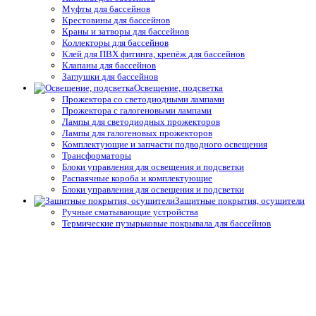
Муфты для бассейнов
Крестовины для бассейнов
Краны и затворы для бассейнов
Коллекторы для бассейнов
Клей для ПВХ фитинга, крепёж для бассейнов
Клапаны для бассейнов
Заглушки для бассейнов
Освещение, подсветка
Прожектора со светодиодными лампами
Прожектора с галогеновыми лампами
Лампы для светодиодных прожекторов
Лампы для галогеновых прожекторов
Комплектующие и запчасти подводного освещения
Трансформаторы
Блоки управления для освещения и подсветки
Распаячные короба и комплектующие
Блоки управления для освещения и подсветки
Защитные покрытия, осушители
Ручные сматывающие устройства
Термические пузырьковые покрывала для бассейнов
Натяжные и жёсткие укрытия для бассейнов
Автоматические защитные покрытия для бассейнов
Осушители воздуха
Системы туманообразования
Средства измерения воды,
термометры
Профессиональные средства измерения
Запчасти и принадлежности тестеров