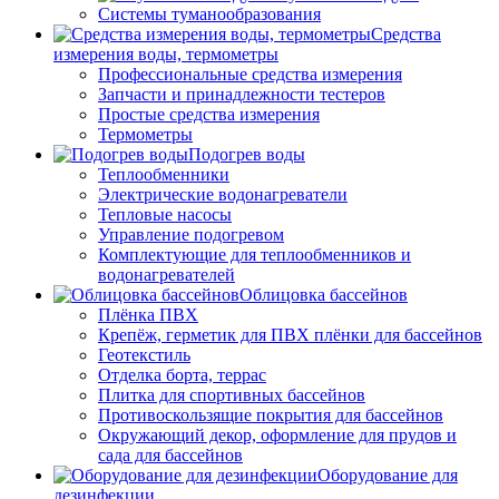
Системы туманообразования
Средства
измерения воды, термометры
Профессиональные средства измерения
Запчасти и принадлежности тестеров
Простые средства измерения
Термометры
Подогрев воды
Теплообменники
Электрические водонагреватели
Тепловые насосы
Управление подогревом
Комплектующие для теплообменников и
водонагревателей
Облицовка бассейнов
Плёнка ПВХ
Крепёж, герметик для ПВХ плёнки для бассейнов
Геотекстиль
Отделка борта, террас
Плитка для спортивных бассейнов
Противоскользящие покрытия для бассейнов
Окружающий декор, оформление для прудов и
сада для бассейнов
Оборудование для
дезинфекции