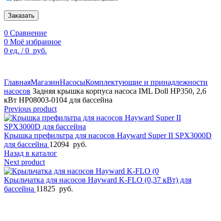
Заказать
0
Сравнение
0
Моё избранное
0
ед.
/
0
руб.
По техническим причинам цены могут быть не актуальны.
Просим уточнять наличие и цены у наших менеджеров.
Главная
Магазин
Насосы
Комплектующие и принадлежности
насосов
Задняя крышка корпуса насоса IML Doll HP350, 2,6
кВт HP08003-0104 для бассейна
Previous product
Крышка префильтра для насосов Hayward Super II SPX3000D
для бассейна
12094
руб.
Назад в каталог
Next product
Крыльчатка для насосов Hayward K-FLO (0,37 кВт) для
бассейна
11825
руб.