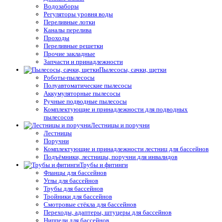
Водозаборы
Регуляторы уровня воды
Переливные лотки
Каналы перелива
Проходы
Переливные решетки
Прочие закладные
Запчасти и принадлежности
Пылесосы, сачки, щетки
Роботы-пылесосы
Полуавтоматические пылесосы
Аккумуляторные пылесосы
Ручные подводные пылесосы
Комплектующие и принадлежности для подводных
пылесосов
Лестницы и поручни
Лестницы
Поручни
Комплектующие и принадлежности лестниц для бассейнов
Подъёмники, лестницы, поручни для инвалидов
Трубы и фитинги
Фланцы для бассейнов
Углы для бассейнов
Трубы для бассейнов
Тройники для бассейнов
Смотровые стёкла для бассейнов
Переходы, адаптеры, штуцеры для бассейнов
Ниппели для бассейнов