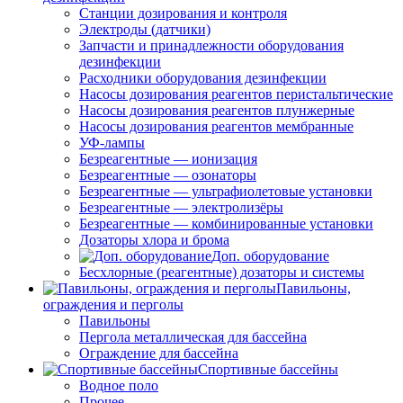
Станции дозирования и контроля
Электроды (датчики)
Запчасти и принадлежности оборудования
дезинфекции
Расходники оборудования дезинфекции
Насосы дозирования реагентов перистальтические
Насосы дозирования реагентов плунжерные
Насосы дозирования реагентов мембранные
УФ-лампы
Безреагентные — ионизация
Безреагентные — озонаторы
Безреагентные — ультрафиолетовые установки
Безреагентные — электролизёры
Безреагентные — комбинированные установки
Дозаторы хлора и брома
Доп. оборудование
Бесхлорные (реагентные) дозаторы и системы
Павильоны,
ограждения и перголы
Павильоны
Пергола металлическая для бассейна
Ограждение для бассейна
Спортивные бассейны
Водное поло
Прочее