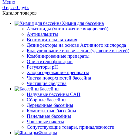
Меню
0
ед.
/
0
руб.
Каталог товаров
Химия для бассейна
Альгициды (уничтожение водорослей)
Антикальциты
Вспомогательная химия
Дезинфекторы на основе Активного кислорода
Коагулирование и осветление (удаление взвесей)
Комбинированные препараты
Очистители фильтров
Регуляторы pH
Хлоросодержащие препараты
Чистка поверхностей бассейна
Чистящие средства
Бассейны
Надувные бассейны САП
Сборные бассейны
Деревянные бассейны
Композитные бассейны
Панельные бассейны
Чашковые пакеты
Сопутствующие товары, принадлежности
Фильтры