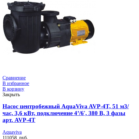
Сравнение
В избранное
В корзину
Закрыть
Насос центробежный AquaViva AVP-4T, 51 м3/
час, 3,6 кВт, подключение 4’/6′, 380 В, 3 фазы
арт. AVP-4T
Aquaviva
111058
руб.