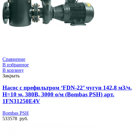
Сравнение
В избранное
В корзину
Закрыть
Насос с префильтром ‘FDN-22’ чугун 142,8 м3/ч,
Н=10 м, 380В, 3000 о/м (Bombas PSH) арт.
1FN31250E4V
Bombas PSH
533578
руб.