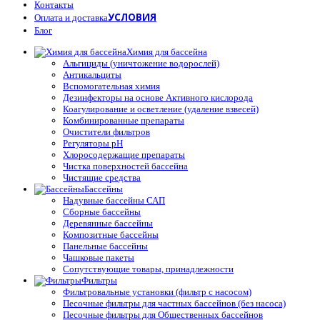
Контакты
УСЛОВИЯ
Оплата и доставка
Блог
Химия для бассейна
Альгициды (уничтожение водорослей)
Антикальциты
Вспомогательная химия
Дезинфекторы на основе Активного кислорода
Коагулирование и осветление (удаление взвесей)
Комбинированные препараты
Очистители фильтров
Регуляторы pH
Хлоросодержащие препараты
Чистка поверхностей бассейна
Чистящие средства
Бассейны
Надувные бассейны САП
Сборные бассейны
Деревянные бассейны
Композитные бассейны
Панельные бассейны
Чашковые пакеты
Сопутствующие товары, принадлежности
Фильтры
Фильтровальные установки (фильтр с насосом)
Песочные фильтры для частных бассейнов (без насоса)
Песочные фильтры для Общественных бассейнов