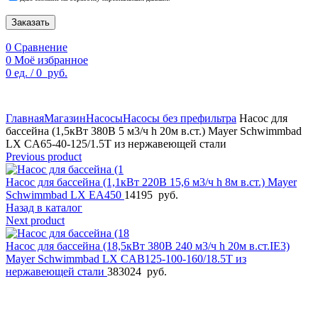
Заказать
0
Сравнение
0
Моё избранное
0
ед.
/
0
руб.
По техническим причинам цены могут быть не актуальны.
Просим уточнять наличие и цены у наших менеджеров.
Главная
Магазин
Насосы
Насосы без префильтра
Насос для
бассейна (1,5кВт 380B 5 м3/ч h 20м в.ст.) Mayer Schwimmbad
LX CA65-40-125/1.5T из нержавеющей стали
Previous product
Насос для бассейна (1,1кВт 220B 15,6 м3/ч h 8м в.ст.) Mayer
Schwimmbad LX EA450
14195
руб.
Назад в каталог
Next product
Насос для бассейна (18,5кВт 380B 240 м3/ч h 20м в.ст.IE3)
Mayer Schwimmbad LX CAB125-100-160/18.5T из
нержавеющей стали
383024
руб.