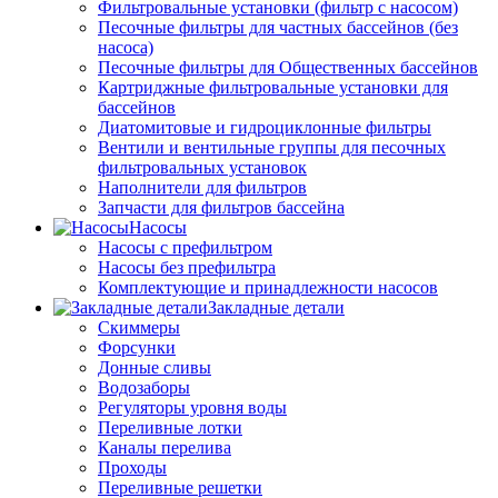
Фильтровальные установки (фильтр с насосом)
Песочные фильтры для частных бассейнов (без
насоса)
Песочные фильтры для Общественных бассейнов
Картриджные фильтровальные установки для
бассейнов
Диатомитовые и гидроциклонные фильтры
Вентили и вентильные группы для песочных
фильтровальных установок
Наполнители для фильтров
Запчасти для фильтров бассейна
Насосы
Насосы с префильтром
Насосы без префильтра
Комплектующие и принадлежности насосов
Закладные детали
Скиммеры
Форсунки
Донные сливы
Водозаборы
Регуляторы уровня воды
Переливные лотки
Каналы перелива
Проходы
Переливные решетки