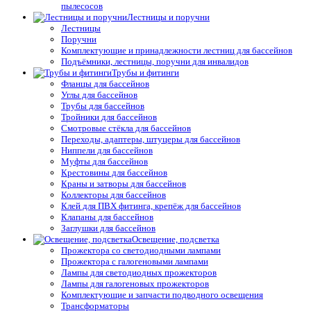
пылесосов
Лестницы и поручни
Лестницы
Поручни
Комплектующие и принадлежности лестниц для бассейнов
Подъёмники, лестницы, поручни для инвалидов
Трубы и фитинги
Фланцы для бассейнов
Углы для бассейнов
Трубы для бассейнов
Тройники для бассейнов
Смотровые стёкла для бассейнов
Переходы, адаптеры, штуцеры для бассейнов
Ниппели для бассейнов
Муфты для бассейнов
Крестовины для бассейнов
Краны и затворы для бассейнов
Коллекторы для бассейнов
Клей для ПВХ фитинга, крепёж для бассейнов
Клапаны для бассейнов
Заглушки для бассейнов
Освещение, подсветка
Прожектора со светодиодными лампами
Прожектора с галогеновыми лампами
Лампы для светодиодных прожекторов
Лампы для галогеновых прожекторов
Комплектующие и запчасти подводного освещения
Трансформаторы