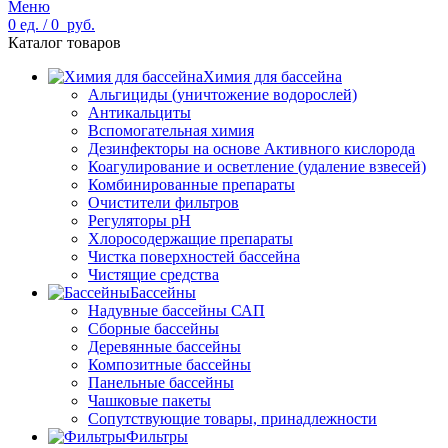
Меню
0
ед.
/
0
руб.
Каталог товаров
Химия для бассейна
Альгициды (уничтожение водорослей)
Антикальциты
Вспомогательная химия
Дезинфекторы на основе Активного кислорода
Коагулирование и осветление (удаление взвесей)
Комбинированные препараты
Очистители фильтров
Регуляторы pH
Хлоросодержащие препараты
Чистка поверхностей бассейна
Чистящие средства
Бассейны
Надувные бассейны САП
Сборные бассейны
Деревянные бассейны
Композитные бассейны
Панельные бассейны
Чашковые пакеты
Сопутствующие товары, принадлежности
Фильтры