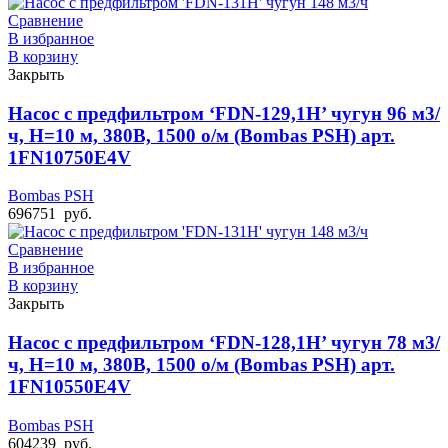
Сравнение
В избранное
В корзину
Закрыть
Насос с предфильтром ‘FDN-129,1H’ чугун 96 м3/
ч, Н=10 м, 380В, 1500 о/м (Bombas PSH) арт.
1FN10750E4V
Bombas PSH
696751
руб.
Сравнение
В избранное
В корзину
Закрыть
Насос с предфильтром ‘FDN-128,1H’ чугун 78 м3/
ч, Н=10 м, 380В, 1500 о/м (Bombas PSH) арт.
1FN10550E4V
Bombas PSH
604239
руб.