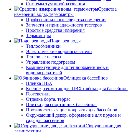
Системы туманообразования
Средства
измерения воды, термометры
Профессиональные средства измерения
Запчасти и принадлежности тестеров
Простые средства измерения
Термометры
Подогрев воды
Теплообменники
Электрические водонагреватели
Тепловые насосы
Управление подогревом
Комплектующие для теплообменников и
водонагревателей
Облицовка бассейнов
Плёнка ПВХ
Крепёж, герметик для ПВХ плёнки для бассейнов
Геотекстиль
Отделка борта, террас
Плитка для спортивных бассейнов
Противоскользящие покрытия для бассейнов
Окружающий декор, оформление для прудов и
сада для бассейнов
Оборудование для
дезинфекции