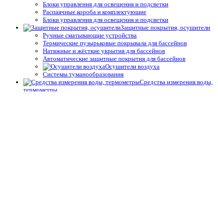
Блоки управления для освещения и подсветки
Распаячные короба и комплектующие
Блоки управления для освещения и подсветки
Защитные покрытия, осушители
Ручные сматывающие устройства
Термические пузырьковые покрывала для бассейнов
Натяжные и жёсткие укрытия для бассейнов
Автоматические защитные покрытия для бассейнов
Осушители воздуха
Системы туманообразования
Средства измерения воды,
термометры
Профессиональные средства измерения
Запчасти и принадлежности тестеров
Простые средства измерения
Термометры
Подогрев воды
Теплообменники
Электрические водонагреватели
Тепловые насосы
Управление подогревом
Комплектующие для теплообменников и водонагревателей
Облицовка бассейнов
Плёнка ПВХ
Крепёж, герметик для ПВХ плёнки для бассейнов
Геотекстиль
Отделка борта, террас
Плитка для спортивных бассейнов