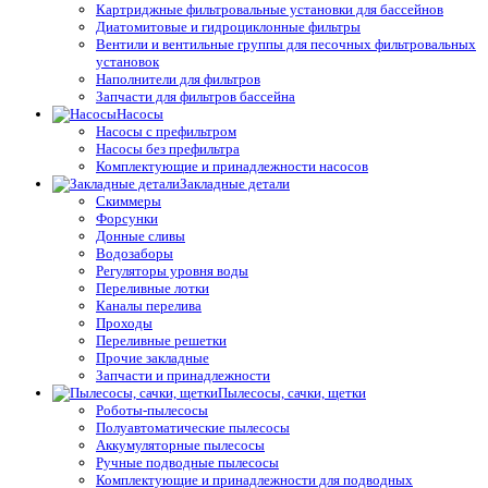
Картриджные фильтровальные установки для бассейнов
Диатомитовые и гидроциклонные фильтры
Вентили и вентильные группы для песочных фильтровальных
установок
Наполнители для фильтров
Запчасти для фильтров бассейна
Насосы
Насосы с префильтром
Насосы без префильтра
Комплектующие и принадлежности насосов
Закладные детали
Скиммеры
Форсунки
Донные сливы
Водозаборы
Регуляторы уровня воды
Переливные лотки
Каналы перелива
Проходы
Переливные решетки
Прочие закладные
Запчасти и принадлежности
Пылесосы, сачки, щетки
Роботы-пылесосы
Полуавтоматические пылесосы
Аккумуляторные пылесосы
Ручные подводные пылесосы
Комплектующие и принадлежности для подводных