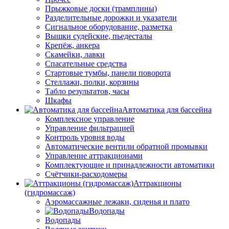
Прыжковые доски (трамплины)
Разделительные дорожки и указатели
Cигнальное оборудование, разметка
Вышки судейские, пьедесталы
Крепёж, анкера
Скамейки, лавки
Спасательные средства
Стартовые тумбы, панели поворота
Стеллажи, полки, корзины
Табло результатов, часы
Шкафы
Автоматика для бассейна
Комплексное управление
Управление фильтрацией
Контроль уровня воды
Автоматические вентили обратной промывки
Управление аттракционами
Комплектующие и принадлежности автоматики
Счётчики-расходомеры
Аттракционы
(гидромассаж)
Аэромассажные лежаки, сиденья и плато
Водопады
Водопады