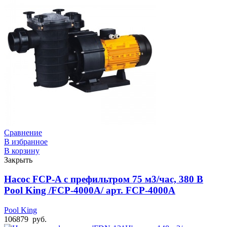
Сравнение
В избранное
В корзину
Закрыть
Насос FCP-A с префильтром 75 м3/час, 380 В
Pool King /FCP-4000A/ арт. FCP-4000A
Pool King
106879
руб.