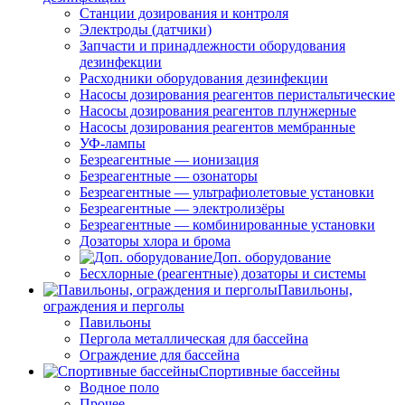
Станции дозирования и контроля
Электроды (датчики)
Запчасти и принадлежности оборудования
дезинфекции
Расходники оборудования дезинфекции
Насосы дозирования реагентов перистальтические
Насосы дозирования реагентов плунжерные
Насосы дозирования реагентов мембранные
УФ-лампы
Безреагентные — ионизация
Безреагентные — озонаторы
Безреагентные — ультрафиолетовые установки
Безреагентные — электролизёры
Безреагентные — комбинированные установки
Дозаторы хлора и брома
Доп. оборудование
Бесхлорные (реагентные) дозаторы и системы
Павильоны,
ограждения и перголы
Павильоны
Пергола металлическая для бассейна
Ограждение для бассейна
Спортивные бассейны
Водное поло
Прочее