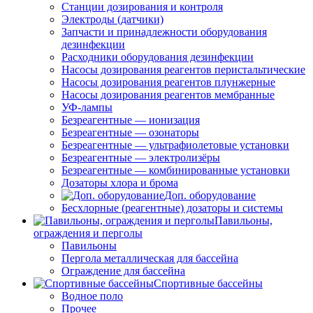
Станции дозирования и контроля
Электроды (датчики)
Запчасти и принадлежности оборудования
дезинфекции
Расходники оборудования дезинфекции
Насосы дозирования реагентов перистальтические
Насосы дозирования реагентов плунжерные
Насосы дозирования реагентов мембранные
УФ-лампы
Безреагентные — ионизация
Безреагентные — озонаторы
Безреагентные — ультрафиолетовые установки
Безреагентные — электролизёры
Безреагентные — комбинированные установки
Дозаторы хлора и брома
Доп. оборудование
Бесхлорные (реагентные) дозаторы и системы
Павильоны,
ограждения и перголы
Павильоны
Пергола металлическая для бассейна
Ограждение для бассейна
Спортивные бассейны
Водное поло
Прочее