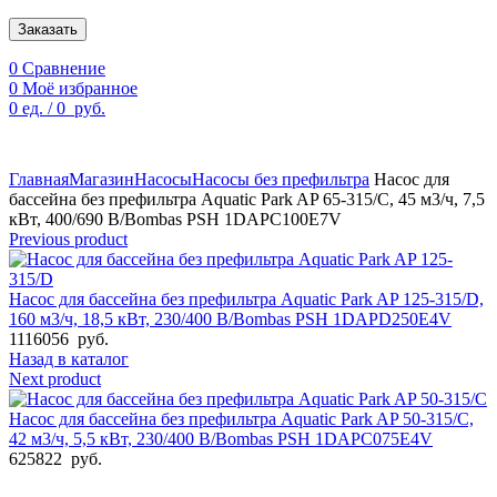
Заказать
0
Сравнение
0
Моё избранное
0
ед.
/
0
руб.
По техническим причинам цены могут быть не актуальны.
Просим уточнять наличие и цены у наших менеджеров.
Главная
Магазин
Насосы
Насосы без префильтра
Насос для
бассейна без префильтра Aquatic Park AP 65-315/C, 45 м3/ч, 7,5
кВт, 400/690 В/Bombas PSH 1DAPC100E7V
Previous product
Насос для бассейна без префильтра Aquatic Park AP 125-315/D,
160 м3/ч, 18,5 кВт, 230/400 В/Bombas PSH 1DAPD250E4V
1116056
руб.
Назад в каталог
Next product
Насос для бассейна без префильтра Aquatic Park AP 50-315/C,
42 м3/ч, 5,5 кВт, 230/400 В/Bombas PSH 1DAPC075E4V
625822
руб.