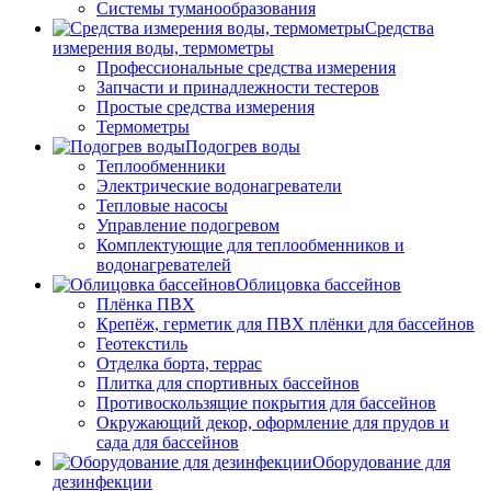
Системы туманообразования
Средства
измерения воды, термометры
Профессиональные средства измерения
Запчасти и принадлежности тестеров
Простые средства измерения
Термометры
Подогрев воды
Теплообменники
Электрические водонагреватели
Тепловые насосы
Управление подогревом
Комплектующие для теплообменников и
водонагревателей
Облицовка бассейнов
Плёнка ПВХ
Крепёж, герметик для ПВХ плёнки для бассейнов
Геотекстиль
Отделка борта, террас
Плитка для спортивных бассейнов
Противоскользящие покрытия для бассейнов
Окружающий декор, оформление для прудов и
сада для бассейнов
Оборудование для
дезинфекции