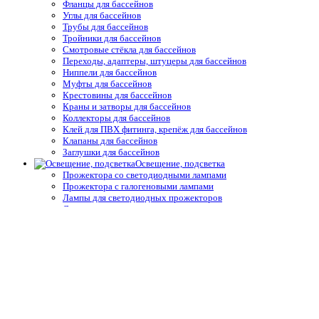
Фланцы для бассейнов
Углы для бассейнов
Трубы для бассейнов
Тройники для бассейнов
Смотровые стёкла для бассейнов
Переходы, адаптеры, штуцеры для бассейнов
Ниппели для бассейнов
Муфты для бассейнов
Крестовины для бассейнов
Краны и затворы для бассейнов
Коллекторы для бассейнов
Клей для ПВХ фитинга, крепёж для бассейнов
Клапаны для бассейнов
Заглушки для бассейнов
Освещение, подсветка
Прожектора со светодиодными лампами
Прожектора с галогеновыми лампами
Лампы для светодиодных прожекторов
Лампы для галогеновых прожекторов
Комплектующие и запчасти подводного освещения
Трансформаторы
Блоки управления для освещения и подсветки
Распаячные короба и комплектующие
Блоки управления для освещения и подсветки
Защитные покрытия, осушители
Ручные сматывающие устройства
Термические пузырьковые покрывала для бассейнов
Натяжные и жёсткие укрытия для бассейнов