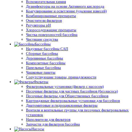
Вспомогательная химия
Дезинфекторы на основе Активного кислорода
Коагулирование и осветление (удаление взвесей)
Комбинированные препараты
Очистители фильтров
Регуляторы pH
Хлоросодержащие препараты
Чистка поверхностей бассейна
Чистящие средства
Бассейны
Надувные бассейны САП
Сборные бассейны
Деревянные бассейны
Композитные бассейны
Панельные бассейны
Чашковые пакеты
Сопутствующие товары, принадлежности
Фильтры
Фильтровальные установки (фильтр с насосом)
Песочные фильтры для частных бассейнов (без насоса)
Песочные фильтры для Общественных бассейнов
Картриджные фильтровальные установки для бассейнов
Диатомитовые и гидроциклонные фильтры
Вентили и вентильные группы для песочных фильтровальных
установок
Наполнители для фильтров
Запчасти для фильтров бассейна
Насосы