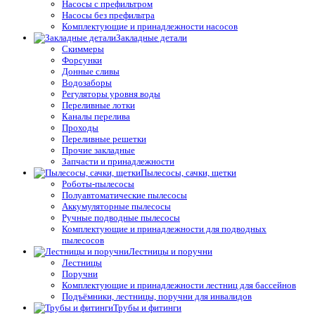
Насосы с префильтром
Насосы без префильтра
Комплектующие и принадлежности насосов
Закладные детали
Скиммеры
Форсунки
Донные сливы
Водозаборы
Регуляторы уровня воды
Переливные лотки
Каналы перелива
Проходы
Переливные решетки
Прочие закладные
Запчасти и принадлежности
Пылесосы, сачки, щетки
Роботы-пылесосы
Полуавтоматические пылесосы
Аккумуляторные пылесосы
Ручные подводные пылесосы
Комплектующие и принадлежности для подводных
пылесосов
Лестницы и поручни
Лестницы
Поручни
Комплектующие и принадлежности лестниц для бассейнов
Подъёмники, лестницы, поручни для инвалидов
Трубы и фитинги