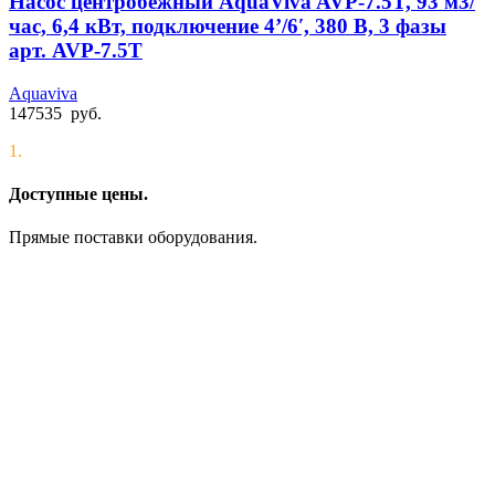
Насос центробежный AquaViva AVP-7.5T, 93 м3/
час, 6,4 кВт, подключение 4’/6′, 380 В, 3 фазы
арт. AVP-7.5T
Aquaviva
147535
руб.
1.
Доступные цены.
Прямые поставки оборудования.