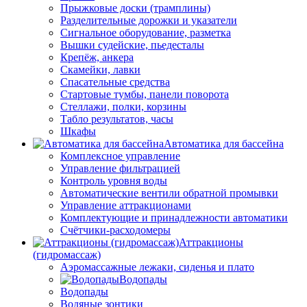
Прыжковые доски (трамплины)
Разделительные дорожки и указатели
Cигнальное оборудование, разметка
Вышки судейские, пьедесталы
Крепёж, анкера
Скамейки, лавки
Спасательные средства
Стартовые тумбы, панели поворота
Стеллажи, полки, корзины
Табло результатов, часы
Шкафы
Автоматика для бассейна
Комплексное управление
Управление фильтрацией
Контроль уровня воды
Автоматические вентили обратной промывки
Управление аттракционами
Комплектующие и принадлежности автоматики
Счётчики-расходомеры
Аттракционы
(гидромассаж)
Аэромассажные лежаки, сиденья и плато
Водопады
Водопады
Водяные зонтики