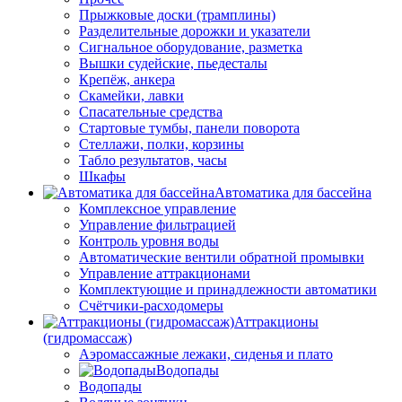
Прыжковые доски (трамплины)
Разделительные дорожки и указатели
Cигнальное оборудование, разметка
Вышки судейские, пьедесталы
Крепёж, анкера
Скамейки, лавки
Спасательные средства
Стартовые тумбы, панели поворота
Стеллажи, полки, корзины
Табло результатов, часы
Шкафы
Автоматика для бассейна
Комплексное управление
Управление фильтрацией
Контроль уровня воды
Автоматические вентили обратной промывки
Управление аттракционами
Комплектующие и принадлежности автоматики
Счётчики-расходомеры
Аттракционы
(гидромассаж)
Аэромассажные лежаки, сиденья и плато
Водопады
Водопады