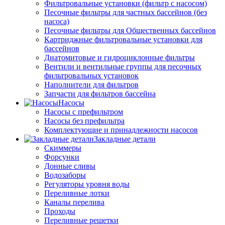
Фильтровальные установки (фильтр с насосом)
Песочные фильтры для частных бассейнов (без
насоса)
Песочные фильтры для Общественных бассейнов
Картриджные фильтровальные установки для
бассейнов
Диатомитовые и гидроциклонные фильтры
Вентили и вентильные группы для песочных
фильтровальных установок
Наполнители для фильтров
Запчасти для фильтров бассейна
Насосы
Насосы с префильтром
Насосы без префильтра
Комплектующие и принадлежности насосов
Закладные детали
Скиммеры
Форсунки
Донные сливы
Водозаборы
Регуляторы уровня воды
Переливные лотки
Каналы перелива
Проходы
Переливные решетки