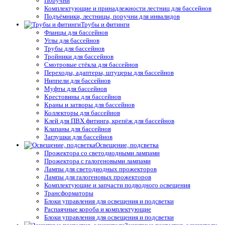
Поручни
Комплектующие и принадлежности лестниц для бассейнов
Подъёмники, лестницы, поручни для инвалидов
Трубы и фитинги
Фланцы для бассейнов
Углы для бассейнов
Трубы для бассейнов
Тройники для бассейнов
Смотровые стёкла для бассейнов
Переходы, адаптеры, штуцеры для бассейнов
Ниппели для бассейнов
Муфты для бассейнов
Крестовины для бассейнов
Краны и затворы для бассейнов
Коллекторы для бассейнов
Клей для ПВХ фитинга, крепёж для бассейнов
Клапаны для бассейнов
Заглушки для бассейнов
Освещение, подсветка
Прожектора со светодиодными лампами
Прожектора с галогеновыми лампами
Лампы для светодиодных прожекторов
Лампы для галогеновых прожекторов
Комплектующие и запчасти подводного освещения
Трансформаторы
Блоки управления для освещения и подсветки
Распаячные короба и комплектующие
Блоки управления для освещения и подсветки