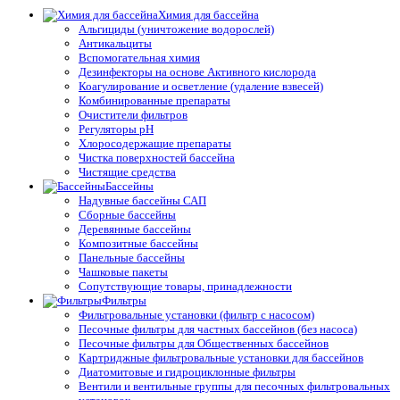
Химия для бассейна
Альгициды (уничтожение водорослей)
Антикальциты
Вспомогательная химия
Дезинфекторы на основе Активного кислорода
Коагулирование и осветление (удаление взвесей)
Комбинированные препараты
Очистители фильтров
Регуляторы pH
Хлоросодержащие препараты
Чистка поверхностей бассейна
Чистящие средства
Бассейны
Надувные бассейны САП
Сборные бассейны
Деревянные бассейны
Композитные бассейны
Панельные бассейны
Чашковые пакеты
Сопутствующие товары, принадлежности
Фильтры
Фильтровальные установки (фильтр с насосом)
Песочные фильтры для частных бассейнов (без насоса)
Песочные фильтры для Общественных бассейнов
Картриджные фильтровальные установки для бассейнов
Диатомитовые и гидроциклонные фильтры
Вентили и вентильные группы для песочных фильтровальных