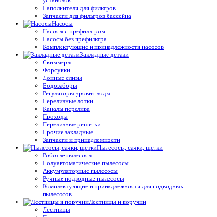
установок
Наполнители для фильтров
Запчасти для фильтров бассейна
Насосы
Насосы с префильтром
Насосы без префильтра
Комплектующие и принадлежности насосов
Закладные детали
Скиммеры
Форсунки
Донные сливы
Водозаборы
Регуляторы уровня воды
Переливные лотки
Каналы перелива
Проходы
Переливные решетки
Прочие закладные
Запчасти и принадлежности
Пылесосы, сачки, щетки
Роботы-пылесосы
Полуавтоматические пылесосы
Аккумуляторные пылесосы
Ручные подводные пылесосы
Комплектующие и принадлежности для подводных
пылесосов
Лестницы и поручни
Лестницы