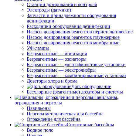
Станции дозирования и контроля
Электроды (датчики)
Запчасти и принадлежности оборудования
дезинфекции
Расходники оборудования дезинфекции
Насосы дозирования реагентов перистальтические
Насосы дозирования реагентов плунжерные
Насосы дозирования реагентов мембранные
УФ-лампы
Безреагентные — ионизация
Безреагентные — озонаторы
Безреагентные — ультрафиолетовые установки
Безреагентные — электролизёры
Безреагентные — комбинированные установки
Дозаторы хлора и брома
Доп. оборудование
Бесхлорные (реагентные) дозаторы и системы
Павильоны,
ограждения и перголы
Павильоны
Пергола металлическая для бассейна
Ограждение для бассейна
Спортивные бассейны
Водное поло
Прочее