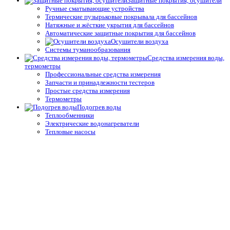
Защитные покрытия, осушители
Ручные сматывающие устройства
Термические пузырьковые покрывала для бассейнов
Натяжные и жёсткие укрытия для бассейнов
Автоматические защитные покрытия для бассейнов
Осушители воздуха
Системы туманообразования
Средства измерения воды,
термометры
Профессиональные средства измерения
Запчасти и принадлежности тестеров
Простые средства измерения
Термометры
Подогрев воды
Теплообменники
Электрические водонагреватели
Тепловые насосы
Управление подогревом
Комплектующие для теплообменников и водонагревателей
Облицовка бассейнов
Плёнка ПВХ
Крепёж, герметик для ПВХ плёнки для бассейнов
Геотекстиль
Отделка борта, террас
Плитка для спортивных бассейнов
Противоскользящие покрытия для бассейнов
Окружающий декор, оформление для прудов и сада для
бассейнов