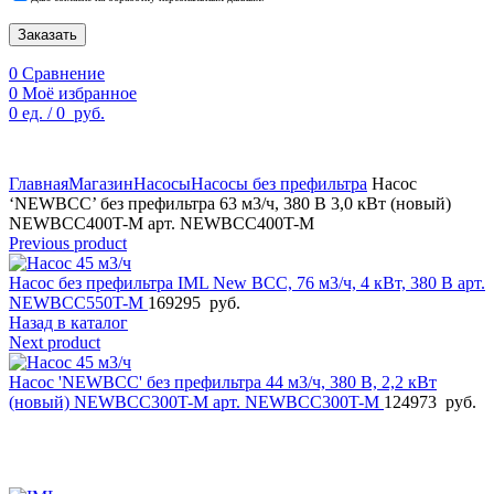
Заказать
0
Сравнение
0
Моё избранное
0
ед.
/
0
руб.
По техническим причинам цены могут быть не актуальны.
Просим уточнять наличие и цены у наших менеджеров.
Главная
Магазин
Насосы
Насосы без префильтра
Насос
‘NEWBCC’ без префильтра 63 м3/ч, 380 В 3,0 кВт (новый)
NEWBCC400T-M арт. NEWBCC400T-M
Previous product
Насос без префильтра IML New BCC, 76 м3/ч, 4 кВт, 380 В арт.
NEWBCC550T-M
169295
руб.
Назад в каталог
Next product
Насос 'NEWBCC' без префильтра 44 м3/ч, 380 В, 2,2 кВт
(новый) NEWBCC300T-M арт. NEWBCC300T-M
124973
руб.
Увеличить фото