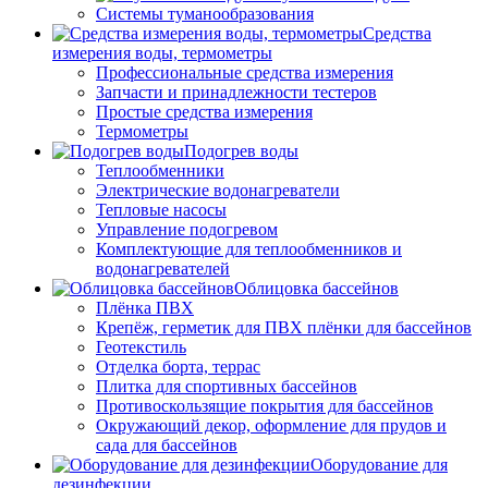
Системы туманообразования
Средства
измерения воды, термометры
Профессиональные средства измерения
Запчасти и принадлежности тестеров
Простые средства измерения
Термометры
Подогрев воды
Теплообменники
Электрические водонагреватели
Тепловые насосы
Управление подогревом
Комплектующие для теплообменников и
водонагревателей
Облицовка бассейнов
Плёнка ПВХ
Крепёж, герметик для ПВХ плёнки для бассейнов
Геотекстиль
Отделка борта, террас
Плитка для спортивных бассейнов
Противоскользящие покрытия для бассейнов
Окружающий декор, оформление для прудов и
сада для бассейнов
Оборудование для
дезинфекции