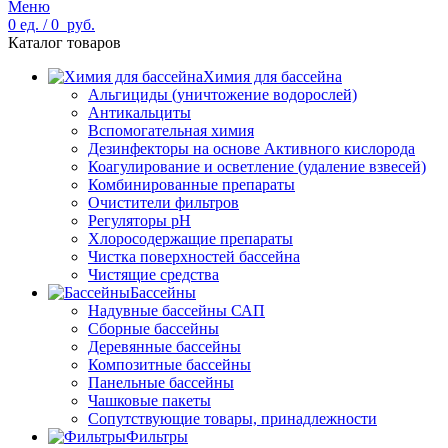
Меню
0
ед.
/
0
руб.
Каталог товаров
Химия для бассейна
Альгициды (уничтожение водорослей)
Антикальциты
Вспомогательная химия
Дезинфекторы на основе Активного кислорода
Коагулирование и осветление (удаление взвесей)
Комбинированные препараты
Очистители фильтров
Регуляторы pH
Хлоросодержащие препараты
Чистка поверхностей бассейна
Чистящие средства
Бассейны
Надувные бассейны САП
Сборные бассейны
Деревянные бассейны
Композитные бассейны
Панельные бассейны
Чашковые пакеты
Сопутствующие товары, принадлежности
Фильтры