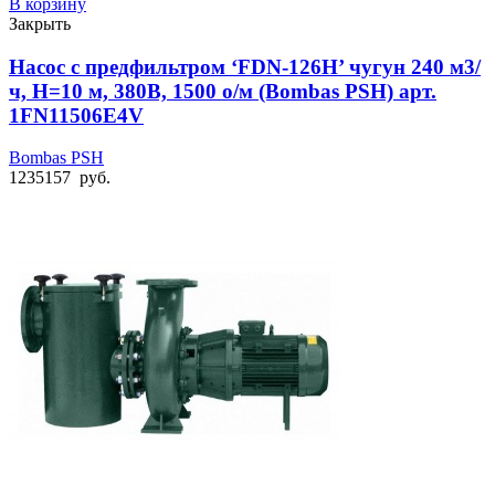
В корзину
Закрыть
Насос с предфильтром ‘FDN-126H’ чугун 240 м3/
ч, Н=10 м, 380В, 1500 о/м (Bombas PSH) арт.
1FN11506E4V
Bombas PSH
1235157
руб.