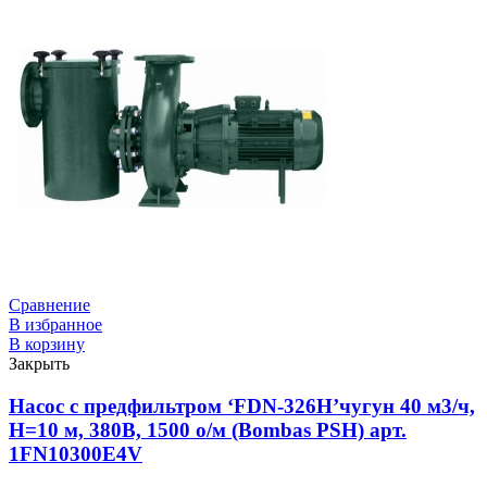
Сравнение
В избранное
В корзину
Закрыть
Насос с предфильтром ‘FDN-326H’чугун 40 м3/ч,
Н=10 м, 380В, 1500 о/м (Bombas PSH) арт.
1FN10300E4V