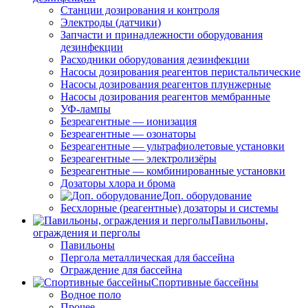
Станции дозирования и контроля
Электроды (датчики)
Запчасти и принадлежности оборудования
дезинфекции
Расходники оборудования дезинфекции
Насосы дозирования реагентов перистальтические
Насосы дозирования реагентов плунжерные
Насосы дозирования реагентов мембранные
УФ-лампы
Безреагентные — ионизация
Безреагентные — озонаторы
Безреагентные — ультрафиолетовые установки
Безреагентные — электролизёры
Безреагентные — комбинированные установки
Дозаторы хлора и брома
Доп. оборудование
Бесхлорные (реагентные) дозаторы и системы
Павильоны,
ограждения и перголы
Павильоны
Пергола металлическая для бассейна
Ограждение для бассейна
Спортивные бассейны
Водное поло
Прочее