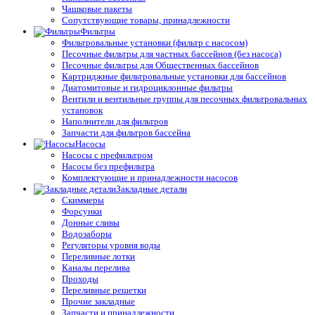
Чашковые пакеты
Сопутствующие товары, принадлежности
Фильтры
Фильтровальные установки (фильтр с насосом)
Песочные фильтры для частных бассейнов (без насоса)
Песочные фильтры для Общественных бассейнов
Картриджные фильтровальные установки для бассейнов
Диатомитовые и гидроциклонные фильтры
Вентили и вентильные группы для песочных фильтровальных
установок
Наполнители для фильтров
Запчасти для фильтров бассейна
Насосы
Насосы с префильтром
Насосы без префильтра
Комплектующие и принадлежности насосов
Закладные детали
Скиммеры
Форсунки
Донные сливы
Водозаборы
Регуляторы уровня воды
Переливные лотки
Каналы перелива
Проходы
Переливные решетки
Прочие закладные
Запчасти и принадлежности