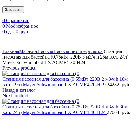
Заказать
0
Сравнение
0
Моё избранное
0
ед.
/
0
руб.
По техническим причинам цены могут быть не актуальны.
Просим уточнять наличие и цены у наших менеджеров.
Главная
Магазин
Насосы
Насосы без префильтра
Станция
насосная для бассейна (0,75кВт 220B 3 м3/ч h 25м в.ст. 24л)
Mayer Schwimmbad LX ACMF4-30-H24
Previous product
Станция насосная для бассейна (0,55кВт 220B 2 м3/ч h 18м
в.ст. 19л) Mayer Schwimmbad LX ACMF4-20-H19
24282
руб.
Назад в каталог
Next product
Станция насосная для бассейна (0,75кВт 220B 4 м3/ч h 30м
в.ст. 24л) Mayer Schwimmbad LX ACMF4-40-H24
27604
руб.
Увеличить фото