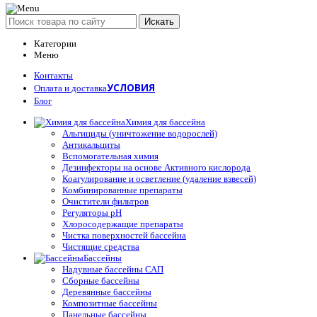
Искать
Категории
Меню
Контакты
УСЛОВИЯ
Оплата и доставка
Блог
Химия для бассейна
Альгициды (уничтожение водорослей)
Антикальциты
Вспомогательная химия
Дезинфекторы на основе Активного кислорода
Коагулирование и осветление (удаление взвесей)
Комбинированные препараты
Очистители фильтров
Регуляторы pH
Хлоросодержащие препараты
Чистка поверхностей бассейна
Чистящие средства
Бассейны
Надувные бассейны САП
Сборные бассейны
Деревянные бассейны
Композитные бассейны
Панельные бассейны