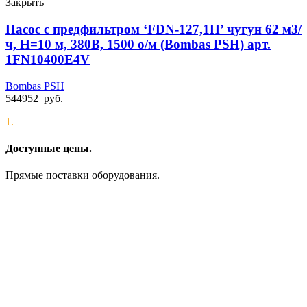
Закрыть
Насос с предфильтром ‘FDN-127,1H’ чугун 62 м3/
ч, Н=10 м, 380В, 1500 о/м (Bombas PSH) арт.
1FN10400E4V
Bombas PSH
544952
руб.
1.
Доступные цены.
Прямые поставки оборудования.