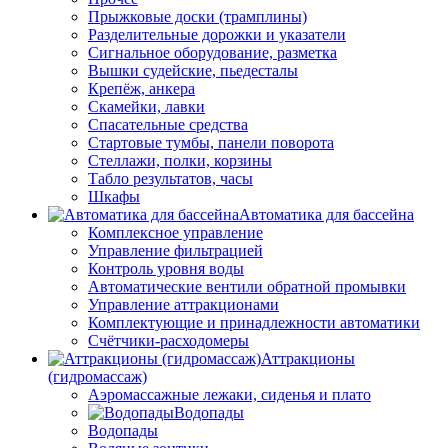
Прыжковые доски (трамплины)
Разделительные дорожки и указатели
Cигнальное оборудование, разметка
Вышки судейские, пьедесталы
Крепёж, анкера
Скамейки, лавки
Спасательные средства
Стартовые тумбы, панели поворота
Стеллажи, полки, корзины
Табло результатов, часы
Шкафы
Автоматика для бассейна
Комплексное управление
Управление фильтрацией
Контроль уровня воды
Автоматические вентили обратной промывки
Управление аттракционами
Комплектующие и принадлежности автоматики
Счётчики-расходомеры
Аттракционы
(гидромассаж)
Аэромассажные лежаки, сиденья и плато
Водопады
Водопады