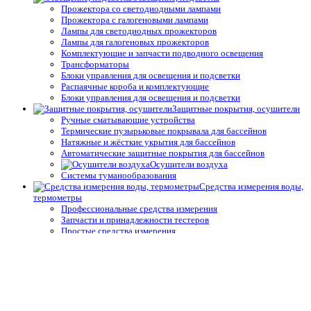
Прожектора со светодиодными лампами
Прожектора с галогеновыми лампами
Лампы для светодиодных прожекторов
Лампы для галогеновых прожекторов
Комплектующие и запчасти подводного освещения
Трансформаторы
Блоки управления для освещения и подсветки
Распаячные короба и комплектующие
Блоки управления для освещения и подсветки
Защитные покрытия, осушители
Ручные сматывающие устройства
Термические пузырьковые покрывала для бассейнов
Натяжные и жёсткие укрытия для бассейнов
Автоматические защитные покрытия для бассейнов
Осушители воздуха
Системы туманообразования
Средства измерения воды,
термометры
Профессиональные средства измерения
Запчасти и принадлежности тестеров
Простые средства измерения
Термометры
Подогрев воды
Теплообменники
Электрические водонагреватели
Тепловые насосы
Управление подогревом
Комплектующие для теплообменников и водонагревателей