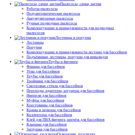
Пылесосы, сачки, щетки
Роботы-пылесосы
Полуавтоматические пылесосы
Аккумуляторные пылесосы
Ручные подводные пылесосы
Комплектующие и принадлежности для подводных
пылесосов
Лестницы и поручни
Лестницы
Поручни
Комплектующие и принадлежности лестниц для бассейнов
Подъёмники, лестницы, поручни для инвалидов
Трубы и фитинги
Фланцы для бассейнов
Углы для бассейнов
Трубы для бассейнов
Тройники для бассейнов
Смотровые стёкла для бассейнов
Переходы, адаптеры, штуцеры для бассейнов
Ниппели для бассейнов
Муфты для бассейнов
Крестовины для бассейнов
Краны и затворы для бассейнов
Коллекторы для бассейнов
Клей для ПВХ фитинга, крепёж для бассейнов
Клапаны для бассейнов
Заглушки для бассейнов
Освещение, подсветка