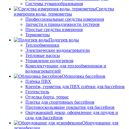
Системы туманообразования
Средства
измерения воды, термометры
Профессиональные средства измерения
Запчасти и принадлежности тестеров
Простые средства измерения
Термометры
Подогрев воды
Теплообменники
Электрические водонагреватели
Тепловые насосы
Управление подогревом
Комплектующие для теплообменников и
водонагревателей
Облицовка бассейнов
Плёнка ПВХ
Крепёж, герметик для ПВХ плёнки для бассейнов
Геотекстиль
Отделка борта, террас
Плитка для спортивных бассейнов
Противоскользящие покрытия для бассейнов
Окружающий декор, оформление для прудов и
сада для бассейнов
Оборудование для
дезинфекции