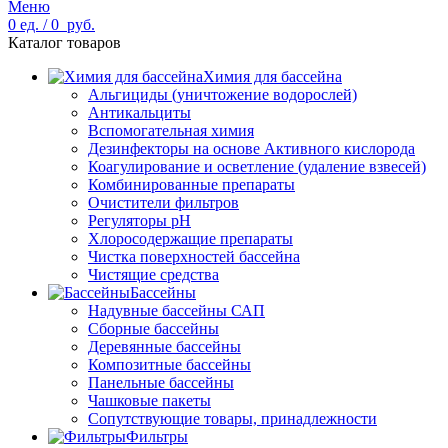
Меню
0
ед.
/
0
руб.
Каталог товаров
Химия для бассейна
Альгициды (уничтожение водорослей)
Антикальциты
Вспомогательная химия
Дезинфекторы на основе Активного кислорода
Коагулирование и осветление (удаление взвесей)
Комбинированные препараты
Очистители фильтров
Регуляторы pH
Хлоросодержащие препараты
Чистка поверхностей бассейна
Чистящие средства
Бассейны
Надувные бассейны САП
Сборные бассейны
Деревянные бассейны
Композитные бассейны
Панельные бассейны
Чашковые пакеты
Сопутствующие товары, принадлежности
Фильтры