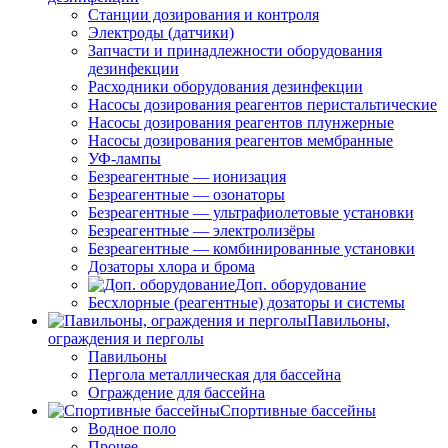
Станции дозирования и контроля
Электроды (датчики)
Запчасти и принадлежности оборудования
дезинфекции
Расходники оборудования дезинфекции
Насосы дозирования реагентов перистальтические
Насосы дозирования реагентов плунжерные
Насосы дозирования реагентов мембранные
УФ-лампы
Безреагентные — ионизация
Безреагентные — озонаторы
Безреагентные — ультрафиолетовые установки
Безреагентные — электролизёры
Безреагентные — комбинированные установки
Дозаторы хлора и брома
Доп. оборудование
Бесхлорные (реагентные) дозаторы и системы
Павильоны,
ограждения и перголы
Павильоны
Пергола металлическая для бассейна
Ограждение для бассейна
Спортивные бассейны
Водное поло
Прочее