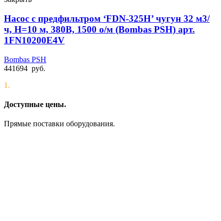
Насос с предфильтром ‘FDN-325H’ чугун 32 м3/
ч, Н=10 м, 380В, 1500 о/м (Bombas PSH) арт.
1FN10200E4V
Bombas PSH
441694
руб.
1.
Доступные цены.
Прямые поставки оборудования.