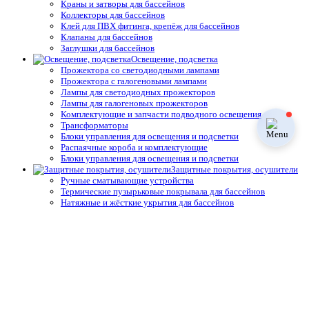
Краны и затворы для бассейнов
Коллекторы для бассейнов
Клей для ПВХ фитинга, крепёж для бассейнов
Клапаны для бассейнов
Заглушки для бассейнов
Освещение, подсветка
Прожектора со светодиодными лампами
Прожектора с галогеновыми лампами
Лампы для светодиодных прожекторов
Лампы для галогеновых прожекторов
Комплектующие и запчасти подводного освещения
Трансформаторы
Блоки управления для освещения и подсветки
Распаячные короба и комплектующие
Блоки управления для освещения и подсветки
Защитные покрытия, осушители
Ручные сматывающие устройства
Термические пузырьковые покрывала для бассейнов
Натяжные и жёсткие укрытия для бассейнов
Автоматические защитные покрытия для бассейнов
Осушители воздуха
Системы туманообразования
Средства измерения воды,
термометры
Профессиональные средства измерения
Запчасти и принадлежности тестеров
Простые средства измерения
Термометры