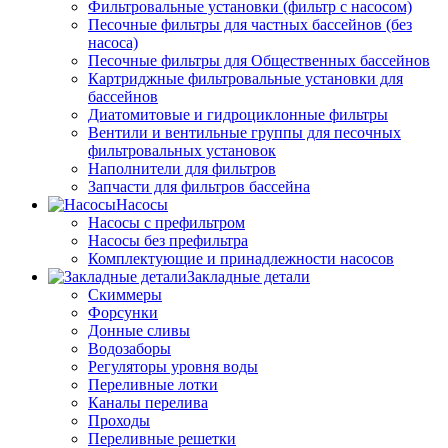
Фильтровальные установки (фильтр с насосом)
Песочные фильтры для частных бассейнов (без
насоса)
Песочные фильтры для Общественных бассейнов
Картриджные фильтровальные установки для
бассейнов
Диатомитовые и гидроциклонные фильтры
Вентили и вентильные группы для песочных
фильтровальных установок
Наполнители для фильтров
Запчасти для фильтров бассейна
Насосы
Насосы с префильтром
Насосы без префильтра
Комплектующие и принадлежности насосов
Закладные детали
Скиммеры
Форсунки
Донные сливы
Водозаборы
Регуляторы уровня воды
Переливные лотки
Каналы перелива
Проходы
Переливные решетки