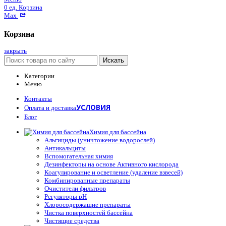
0
ед.
Корзина
Max
Корзина
закрыть
Искать
Категории
Меню
Контакты
УСЛОВИЯ
Оплата и доставка
Блог
Химия для бассейна
Альгициды (уничтожение водорослей)
Антикальциты
Вспомогательная химия
Дезинфекторы на основе Активного кислорода
Коагулирование и осветление (удаление взвесей)
Комбинированные препараты
Очистители фильтров
Регуляторы pH
Хлоросодержащие препараты
Чистка поверхностей бассейна
Чистящие средства