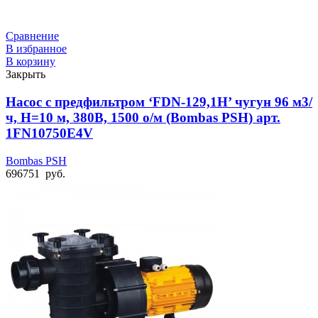
Сравнение
В избранное
В корзину
Закрыть
Насос с предфильтром ‘FDN-129,1H’ чугун 96 м3/
ч, Н=10 м, 380В, 1500 о/м (Bombas PSH) арт.
1FN10750E4V
Bombas PSH
696751
руб.