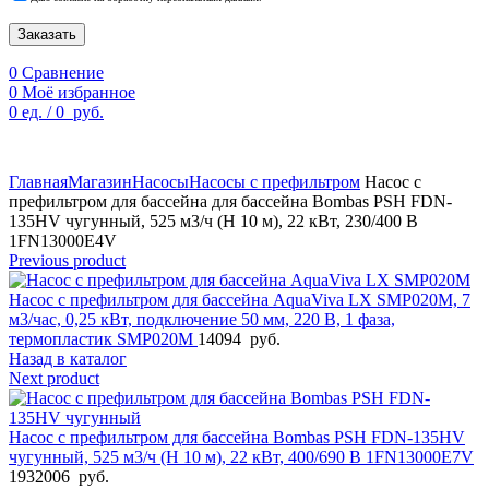
Заказать
0
Сравнение
0
Моё избранное
0
ед.
/
0
руб.
По техническим причинам цены могут быть не актуальны.
Просим уточнять наличие и цены у наших менеджеров.
Главная
Магазин
Насосы
Насосы с префильтром
Насос с
префильтром для бассейна для бассейна Bombas PSH FDN-
135HV чугунный, 525 м3/ч (H 10 м), 22 кВт, 230/400 B
1FN13000E4V
Previous product
Насос с префильтром для бассейна AquaViva LX SMP020M, 7
м3/час, 0,25 кВт, подключение 50 мм, 220 В, 1 фаза,
термопластик SMP020M
14094
руб.
Назад в каталог
Next product
Насос с префильтром для бассейна Bombas PSH FDN-135HV
чугунный, 525 м3/ч (H 10 м), 22 кВт, 400/690 В 1FN13000E7V
1932006
руб.