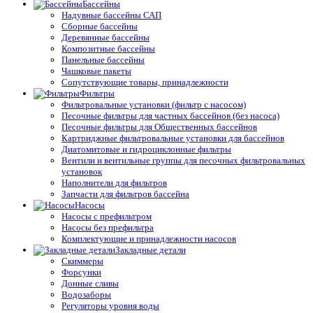
Бассейны
Надувные бассейны САП
Сборные бассейны
Деревянные бассейны
Композитные бассейны
Панельные бассейны
Чашковые пакеты
Сопутствующие товары, принадлежности
Фильтры
Фильтровальные установки (фильтр с насосом)
Песочные фильтры для частных бассейнов (без насоса)
Песочные фильтры для Общественных бассейнов
Картриджные фильтровальные установки для бассейнов
Диатомитовые и гидроциклонные фильтры
Вентили и вентильные группы для песочных фильтровальных
установок
Наполнители для фильтров
Запчасти для фильтров бассейна
Насосы
Насосы с префильтром
Насосы без префильтра
Комплектующие и принадлежности насосов
Закладные детали
Скиммеры
Форсунки
Донные сливы
Водозаборы
Регуляторы уровня воды