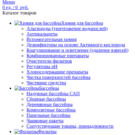
Меню
0
ед.
/
0
руб.
Каталог товаров
Химия для бассейна
Альгициды (уничтожение водорослей)
Антикальциты
Вспомогательная химия
Дезинфекторы на основе Активного кислорода
Коагулирование и осветление (удаление взвесей)
Комбинированные препараты
Очистители фильтров
Регуляторы pH
Хлоросодержащие препараты
Чистка поверхностей бассейна
Чистящие средства
Бассейны
Надувные бассейны САП
Сборные бассейны
Деревянные бассейны
Композитные бассейны
Панельные бассейны
Чашковые пакеты
Сопутствующие товары, принадлежности
Фильтры