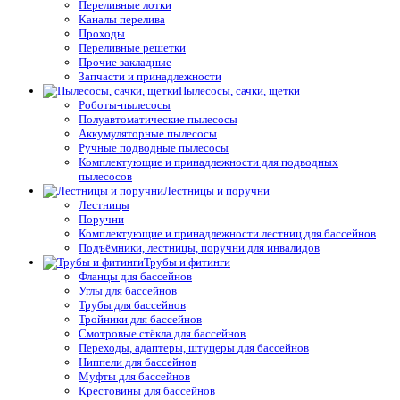
Переливные лотки
Каналы перелива
Проходы
Переливные решетки
Прочие закладные
Запчасти и принадлежности
Пылесосы, сачки, щетки
Роботы-пылесосы
Полуавтоматические пылесосы
Аккумуляторные пылесосы
Ручные подводные пылесосы
Комплектующие и принадлежности для подводных
пылесосов
Лестницы и поручни
Лестницы
Поручни
Комплектующие и принадлежности лестниц для бассейнов
Подъёмники, лестницы, поручни для инвалидов
Трубы и фитинги
Фланцы для бассейнов
Углы для бассейнов
Трубы для бассейнов
Тройники для бассейнов
Смотровые стёкла для бассейнов
Переходы, адаптеры, штуцеры для бассейнов
Ниппели для бассейнов
Муфты для бассейнов
Крестовины для бассейнов