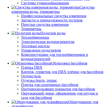
Системы туманообразования
Средства
измерения воды, термометры
Профессиональные средства измерения
Запчасти и принадлежности тестеров
Простые средства измерения
Термометры
Подогрев воды
Теплообменники
Электрические водонагреватели
Тепловые насосы
Управление подогревом
Комплектующие для теплообменников и
водонагревателей
Облицовка бассейнов
Плёнка ПВХ
Крепёж, герметик для ПВХ плёнки для бассейнов
Геотекстиль
Отделка борта, террас
Плитка для спортивных бассейнов
Противоскользящие покрытия для бассейнов
Окружающий декор, оформление для прудов и
сада для бассейнов
Оборудование для
дезинфекции