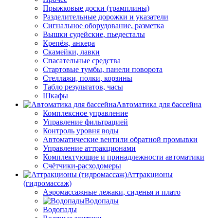
Прыжковые доски (трамплины)
Разделительные дорожки и указатели
Cигнальное оборудование, разметка
Вышки судейские, пьедесталы
Крепёж, анкера
Скамейки, лавки
Спасательные средства
Стартовые тумбы, панели поворота
Стеллажи, полки, корзины
Табло результатов, часы
Шкафы
Автоматика для бассейна
Комплексное управление
Управление фильтрацией
Контроль уровня воды
Автоматические вентили обратной промывки
Управление аттракционами
Комплектующие и принадлежности автоматики
Счётчики-расходомеры
Аттракционы
(гидромассаж)
Аэромассажные лежаки, сиденья и плато
Водопады
Водопады