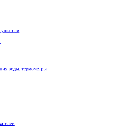
сушители
в
ения воды, термометры
вателей