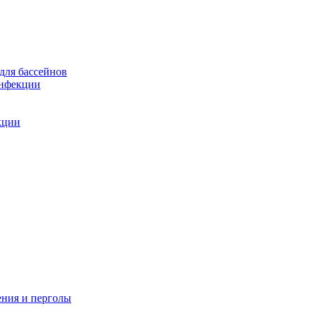
для бассейнов
инфекции
кции
ения и перголы