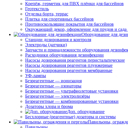
Крепёж, герметик для ПВХ плёнки для бассейнов
Геотекстиль
Отделка борта, террас
Плитка для спортивных бассейнов
Противоскользящие покрытия для бассейнов
Окружающий декор, оформление для прудов и сада 
Оборудование для дез
Станции дозирования и контроля
Электроды (датчики)
Запчасти и принадлежности оборудования дезинфе
Расходники оборудования дезинфекции
Насосы дозирования реагентов перистальтические
Насосы дозирования реагентов плунжерные
Насосы дозирования реагентов мембранные
УФ-лампы
Безреагентные — ионизация
Безреагентные — озонаторы
Безреагентные — ультрафиолетовые установки
Безреагентные — электролизёры
Безреагентные — комбинированные установки
Дозаторы хлора и брома
Доп. оборудование
Бесхлорные (реагентные) дозаторы и системы
Павильоны, огражд
Павильоны