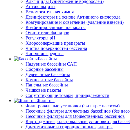
Альгициды (уничтожение водорослей)
Антикальциты
Вспомогательная химия
Дезинфекторы на основе Активного кислорода
Коагулирование и осветление (удаление взвесей)
Комбинированные препараты
Очистители фильтров
Регуляторы pH
Хлоросодержащие препараты
Чистка поверхностей бассейна
Чистящие средства
Бассейны
Надувные бассейны САП
Сборные бассейны
Деревянные бассейны
Композитные бассейны
Панельные бассейны
Чашковые пакеты
Сопутствующие товары, принадлежности
Фильтры
Фильтровальные установки (фильтр с насосом)
Песочные фильтры для частных бассейнов (без насо
Песочные фильтры для Общественных бассейнов
Картриджные фильтровальные установки для бассе
Диатомитовые и гидроциклонные фильтры