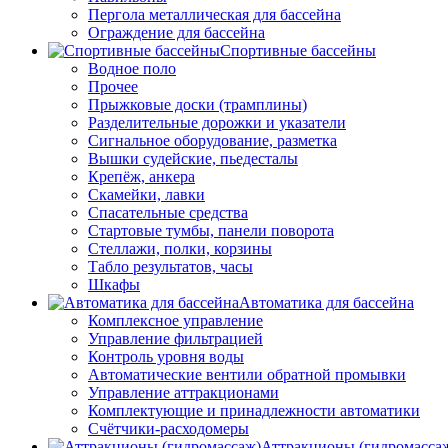
Пергола металлическая для бассейна
Ограждение для бассейна
Спортивные бассейны
Водное поло
Прочее
Прыжковые доски (трамплины)
Разделительные дорожки и указатели
Cигнальное оборудование, разметка
Вышки судейские, пьедесталы
Крепёж, анкера
Скамейки, лавки
Спасательные средства
Стартовые тумбы, панели поворота
Стеллажи, полки, корзины
Табло результатов, часы
Шкафы
Автоматика для бассейна
Комплексное управление
Управление фильтрацией
Контроль уровня воды
Автоматические вентили обратной промывки
Управление аттракционами
Комплектующие и принадлежности автоматики
Счётчики-расходомеры
Аттракционы (гидромасса