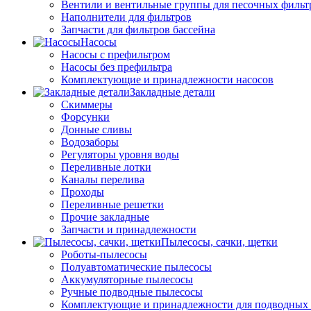
Вентили и вентильные группы для песочных фильт
Наполнители для фильтров
Запчасти для фильтров бассейна
Насосы
Насосы с префильтром
Насосы без префильтра
Комплектующие и принадлежности насосов
Закладные детали
Скиммеры
Форсунки
Донные сливы
Водозаборы
Регуляторы уровня воды
Переливные лотки
Каналы перелива
Проходы
Переливные решетки
Прочие закладные
Запчасти и принадлежности
Пылесосы, сачки, щетки
Роботы-пылесосы
Полуавтоматические пылесосы
Аккумуляторные пылесосы
Ручные подводные пылесосы
Комплектующие и принадлежности для подводных