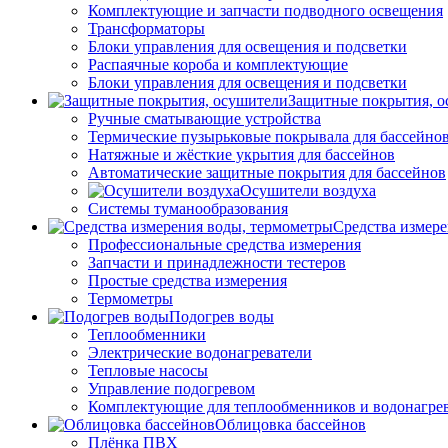
Комплектующие и запчасти подводного освещения
Трансформаторы
Блоки управления для освещения и подсветки
Распаячные короба и комплектующие
Блоки управления для освещения и подсветки
Защитные покрытия, о
Ручные сматывающие устройства
Термические пузырьковые покрывала для бассейно
Натяжные и жёсткие укрытия для бассейнов
Автоматические защитные покрытия для бассейнов
Осушители воздуха
Системы туманообразования
Средства измер
Профессиональные средства измерения
Запчасти и принадлежности тестеров
Простые средства измерения
Термометры
Подогрев воды
Теплообменники
Электрические водонагреватели
Тепловые насосы
Управление подогревом
Комплектующие для теплообменников и водонагре
Облицовка бассейнов
Плёнка ПВХ