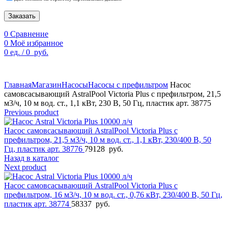
Заказать
0
Сравнение
0
Моё избранное
0
ед.
/
0
руб.
По техническим причинам цены могут быть не актуальны.
Просим уточнять наличие и цены у наших менеджеров.
Главная
Магазин
Насосы
Насосы с префильтром
Насос
самовсасывающий AstralPool Victoria Plus с префильтром, 21,5
м3/ч, 10 м вод. ст., 1,1 кВт, 230 В, 50 Гц, пластик арт. 38775
Previous product
Насос самовсасывающий AstralPool Victoria Plus с
префильтром, 21,5 м3/ч, 10 м вод. ст., 1,1 кВт, 230/400 В, 50
Гц, пластик арт. 38776
79128
руб.
Назад в каталог
Next product
Насос самовсасывающий AstralPool Victoria Plus с
префильтром, 16 м3/ч, 10 м вод. ст., 0,76 кВт, 230/400 В, 50 Гц,
пластик арт. 38774
58337
руб.