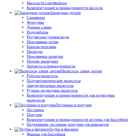
Насосы без префильтра
Комплектующие и принадлежности насосов
Закладные детали
Скиммеры
Форсунки
Донные сливы
Водозаборы
Регуляторы уровня воды
Переливные лотки
Каналы перелива
Проходы
Переливные решетки
Прочие закладные
Запчасти и принадлежности
Пылесосы, сачки, щетки
Роботы-пылесосы
Полуавтоматические пылесосы
Аккумуляторные пылесосы
Ручные подводные пылесосы
Комплектующие и принадлежности для подводных
пылесосов
Лестницы и поручни
Лестницы
Поручни
Комплектующие и принадлежности лестниц для бассейнов
Подъёмники, лестницы, поручни для инвалидов
Трубы и фитинги
Фланцы для бассейнов