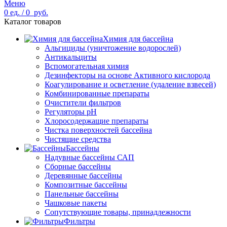
Меню
0
ед.
/
0
руб.
Каталог товаров
Химия для бассейна
Альгициды (уничтожение водорослей)
Антикальциты
Вспомогательная химия
Дезинфекторы на основе Активного кислорода
Коагулирование и осветление (удаление взвесей)
Комбинированные препараты
Очистители фильтров
Регуляторы pH
Хлоросодержащие препараты
Чистка поверхностей бассейна
Чистящие средства
Бассейны
Надувные бассейны САП
Сборные бассейны
Деревянные бассейны
Композитные бассейны
Панельные бассейны
Чашковые пакеты
Сопутствующие товары, принадлежности
Фильтры