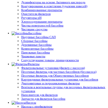
Дезинфекторы на основе Активного кислорода
Коагулирование и осветление (удаление взвесей)
Комбинированные препараты
Очистители фильтров
Регуляторы pH
Хлоросодержащие препараты
Чистка поверхностей бассейна
Чистящие средства
Бассейны
Надувные бассейны САП
Сборные бассейны
Деревянные бассейны
Композитные бассейны
Панельные бассейны
Чашковые пакеты
Сопутствующие товары, принадлежности
Фильтры
Фильтровальные установки (фильтр с насосом)
Песочные фильтры для частных бассейнов (без насоса)
Песочные фильтры для Общественных бассейнов
Картриджные фильтровальные установки для бассейнов
Диатомитовые и гидроциклонные фильтры
Вентили и вентильные группы для песочных фильтровальных
установок
Наполнители для фильтров
Запчасти для фильтров бассейна
Насосы
Насосы с префильтром