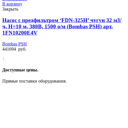
В корзину
Закрыть
Насос с предфильтром ‘FDN-325H’ чугун 32 м3/
ч, Н=10 м, 380В, 1500 о/м (Bombas PSH) арт.
1FN10200E4V
Bombas PSH
441694
руб.
1.
Доступные цены.
Прямые поставки оборудования.