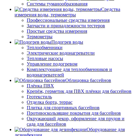
Системы туманообразования
Средства
измерения воды, термометры
Профессиональные средства измерения
Запчасти и принадлежности тестеров
Простые средства измерения
Термометры
Подогрев воды
Теплообменники
Электрические водонагреватели
Тепловые насосы
Управление подогревом
Комплектующие для теплообменников и
водонагревателей
Облицовка бассейнов
Плёнка ПВХ
Крепёж, герметик для ПВХ плёнки для бассейнов
Геотекстиль
Отделка борта, террас
Плитка для спортивных бассейнов
Противоскользящие покрытия для бассейнов
Окружающий декор, оформление для прудов и
сада для бассейнов
Оборудование для
дезинфекции