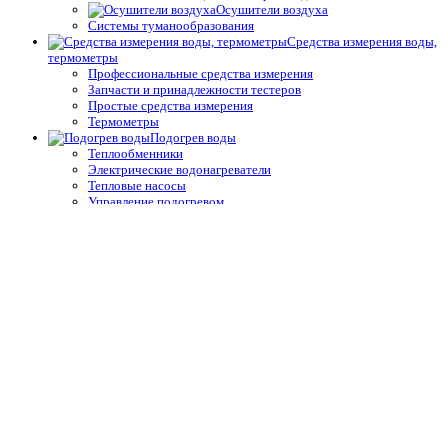
Осушители воздуха
Системы туманообразования
Средства измерения воды,
термометры
Профессиональные средства измерения
Запчасти и принадлежности тестеров
Простые средства измерения
Термометры
Подогрев воды
Теплообменники
Электрические водонагреватели
Тепловые насосы
Управление подогревом
Комплектующие для теплообменников и водонагревателей
Облицовка бассейнов
Плёнка ПВХ
Крепёж, герметик для ПВХ плёнки для бассейнов
Геотекстиль
Отделка борта, террас
Плитка для спортивных бассейнов
Противоскользящие покрытия для бассейнов
Окружающий декор, оформление для прудов и сада для
бассейнов
Оборудование для дезинфекции
Станции дозирования и контроля
Электроды (датчики)
Запчасти и принадлежности оборудования дезинфекции
Расходники оборудования дезинфекции