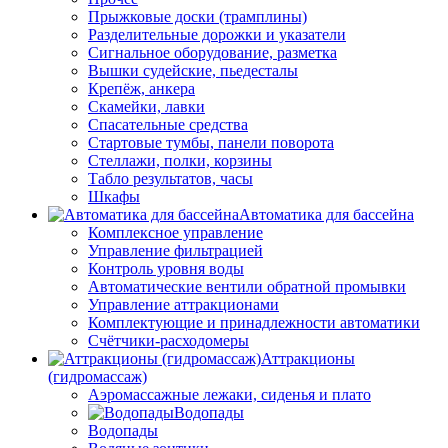
Прыжковые доски (трамплины)
Разделительные дорожки и указатели
Cигнальное оборудование, разметка
Вышки судейские, пьедесталы
Крепёж, анкера
Скамейки, лавки
Спасательные средства
Стартовые тумбы, панели поворота
Стеллажи, полки, корзины
Табло результатов, часы
Шкафы
Автоматика для бассейна
Комплексное управление
Управление фильтрацией
Контроль уровня воды
Автоматические вентили обратной промывки
Управление аттракционами
Комплектующие и принадлежности автоматики
Счётчики-расходомеры
Аттракционы
(гидромассаж)
Аэромассажные лежаки, сиденья и плато
Водопады
Водопады