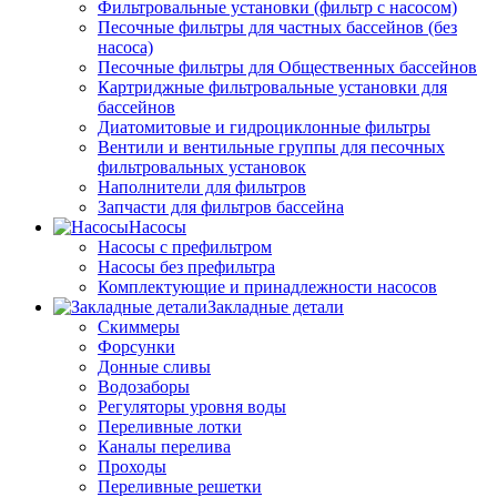
Фильтровальные установки (фильтр с насосом)
Песочные фильтры для частных бассейнов (без
насоса)
Песочные фильтры для Общественных бассейнов
Картриджные фильтровальные установки для
бассейнов
Диатомитовые и гидроциклонные фильтры
Вентили и вентильные группы для песочных
фильтровальных установок
Наполнители для фильтров
Запчасти для фильтров бассейна
Насосы
Насосы с префильтром
Насосы без префильтра
Комплектующие и принадлежности насосов
Закладные детали
Скиммеры
Форсунки
Донные сливы
Водозаборы
Регуляторы уровня воды
Переливные лотки
Каналы перелива
Проходы
Переливные решетки