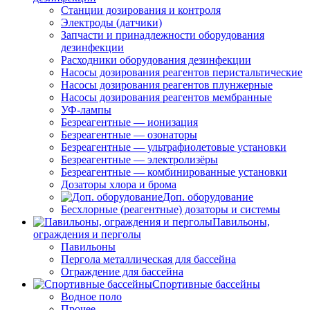
Станции дозирования и контроля
Электроды (датчики)
Запчасти и принадлежности оборудования
дезинфекции
Расходники оборудования дезинфекции
Насосы дозирования реагентов перистальтические
Насосы дозирования реагентов плунжерные
Насосы дозирования реагентов мембранные
УФ-лампы
Безреагентные — ионизация
Безреагентные — озонаторы
Безреагентные — ультрафиолетовые установки
Безреагентные — электролизёры
Безреагентные — комбинированные установки
Дозаторы хлора и брома
Доп. оборудование
Бесхлорные (реагентные) дозаторы и системы
Павильоны,
ограждения и перголы
Павильоны
Пергола металлическая для бассейна
Ограждение для бассейна
Спортивные бассейны
Водное поло
Прочее