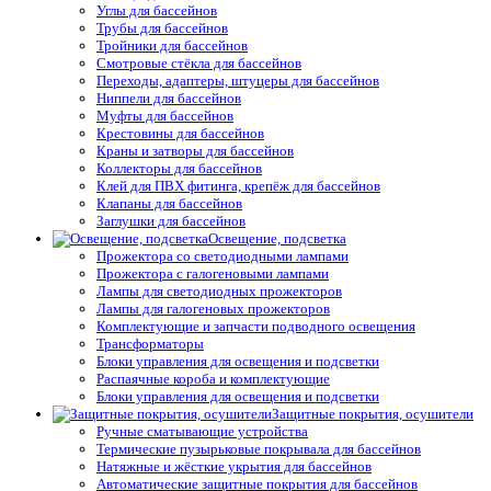
Углы для бассейнов
Трубы для бассейнов
Тройники для бассейнов
Смотровые стёкла для бассейнов
Переходы, адаптеры, штуцеры для бассейнов
Ниппели для бассейнов
Муфты для бассейнов
Крестовины для бассейнов
Краны и затворы для бассейнов
Коллекторы для бассейнов
Клей для ПВХ фитинга, крепёж для бассейнов
Клапаны для бассейнов
Заглушки для бассейнов
Освещение, подсветка
Прожектора со светодиодными лампами
Прожектора с галогеновыми лампами
Лампы для светодиодных прожекторов
Лампы для галогеновых прожекторов
Комплектующие и запчасти подводного освещения
Трансформаторы
Блоки управления для освещения и подсветки
Распаячные короба и комплектующие
Блоки управления для освещения и подсветки
Защитные покрытия, осушители
Ручные сматывающие устройства
Термические пузырьковые покрывала для бассейнов
Натяжные и жёсткие укрытия для бассейнов
Автоматические защитные покрытия для бассейнов