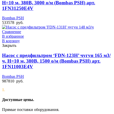
Н=10 м, 380В, 3000 о/м (Bombas PSH) арт.
1FN31250E4V
Bombas PSH
533578
руб.
Сравнение
В избранное
В корзину
Закрыть
Насос с предфильтром ‘FDN-123H’ чугун 165 м3/
ч, Н=10 м, 380В, 1500 о/м (Bombas PSH) арт.
1FN11003E4V
Bombas PSH
987810
руб.
1.
Доступные цены.
Прямые поставки оборудования.