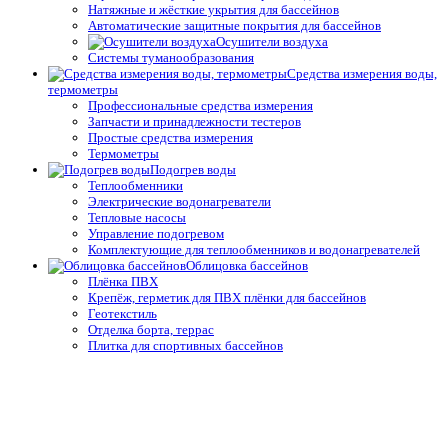
Натяжные и жёсткие укрытия для бассейнов
Автоматические защитные покрытия для бассейнов
Осушители воздуха
Системы туманообразования
Средства измерения воды,
термометры
Профессиональные средства измерения
Запчасти и принадлежности тестеров
Простые средства измерения
Термометры
Подогрев воды
Теплообменники
Электрические водонагреватели
Тепловые насосы
Управление подогревом
Комплектующие для теплообменников и водонагревателей
Облицовка бассейнов
Плёнка ПВХ
Крепёж, герметик для ПВХ плёнки для бассейнов
Геотекстиль
Отделка борта, террас
Плитка для спортивных бассейнов
Противоскользящие покрытия для бассейнов
Окружающий декор, оформление для прудов и сада для
бассейнов
Оборудование для дезинфекции
Станции дозирования и контроля
Электроды (датчики)