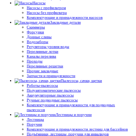
Насосы
Насосы с префильтром
Насосы без префильтра
Комплектующие и принадлежности насосов
Закладные детали
Скиммеры
Форсунки
Донные сливы
Водозаборы
Регуляторы уровня воды
Переливные лотки
Каналы перелива
Проходы
Переливные решетки
Прочие закладные
Запчасти и принадлежности
Пылесосы, сачки, щетки
Роботы-пылесосы
Полуавтоматические пылесосы
Аккумуляторные пылесосы
Ручные подводные пылесосы
Комплектующие и принадлежности для подводных
пылесосов
Лестницы и поручни
Лестницы
Поручни
Комплектующие и принадлежности лестниц для бассейнов
Подъёмники, лестницы, поручни для инвалидов