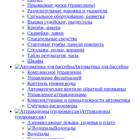
Прыжковые доски (трамплины)
Разделительные дорожки и указатели
Cигнальное оборудование, разметка
Вышки судейские, пьедесталы
Крепёж, анкера
Скамейки, лавки
Спасательные средства
Стартовые тумбы, панели поворота
Стеллажи, полки, корзины
Табло результатов, часы
Шкафы
Автоматика для бассейна
Комплексное управление
Управление фильтрацией
Контроль уровня воды
Автоматические вентили обратной промывки
Управление аттракционами
Комплектующие и принадлежности автоматики
Счётчики-расходомеры
Аттракционы
(гидромассаж)
Аэромассажные лежаки, сиденья и плато
Водопады
Водопады