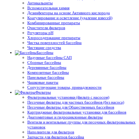
Антикальциты
Вспомогательная химия
Дезинфекторы на основе Активного кислорода
Коагулирование и осветление (удаление взвесей)
Комбинированные препараты
Очистители фильтров
Регуляторы pH
Хлоросодержащие препараты
Чистка поверхностей бассейна
Чистящие средства
Бассейны
Надувные бассейны САП
Сборные бассейны
Деревянные бассейны
Композитные бассейны
Панельные бассейны
Чашковые пакеты
Сопутствующие товары, принадлежности
Фильтры
Фильтровальные установки (фильтр с насосом)
Песочные фильтры для частных бассейнов (без насоса)
Песочные фильтры для Общественных бассейнов
Картриджные фильтровальные установки для бассейнов
Диатомитовые и гидроциклонные фильтры
Вентили и вентильные группы для песочных фильтровальных
установок
Наполнители для фильтров
Запчасти для фильтров бассейна