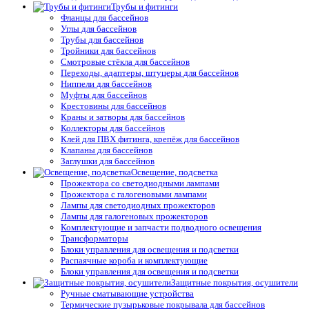
Трубы и фитинги
Фланцы для бассейнов
Углы для бассейнов
Трубы для бассейнов
Тройники для бассейнов
Смотровые стёкла для бассейнов
Переходы, адаптеры, штуцеры для бассейнов
Ниппели для бассейнов
Муфты для бассейнов
Крестовины для бассейнов
Краны и затворы для бассейнов
Коллекторы для бассейнов
Клей для ПВХ фитинга, крепёж для бассейнов
Клапаны для бассейнов
Заглушки для бассейнов
Освещение, подсветка
Прожектора со светодиодными лампами
Прожектора с галогеновыми лампами
Лампы для светодиодных прожекторов
Лампы для галогеновых прожекторов
Комплектующие и запчасти подводного освещения
Трансформаторы
Блоки управления для освещения и подсветки
Распаячные короба и комплектующие
Блоки управления для освещения и подсветки
Защитные покрытия, осушители
Ручные сматывающие устройства
Термические пузырьковые покрывала для бассейнов