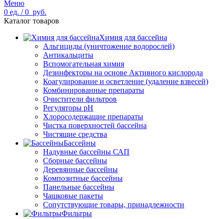
Меню
0
ед.
/
0
руб.
Каталог товаров
Химия для бассейна
Альгициды (уничтожение водорослей)
Антикальциты
Вспомогательная химия
Дезинфекторы на основе Активного кислорода
Коагулирование и осветление (удаление взвесей)
Комбинированные препараты
Очистители фильтров
Регуляторы pH
Хлоросодержащие препараты
Чистка поверхностей бассейна
Чистящие средства
Бассейны
Надувные бассейны САП
Сборные бассейны
Деревянные бассейны
Композитные бассейны
Панельные бассейны
Чашковые пакеты
Сопутствующие товары, принадлежности
Фильтры