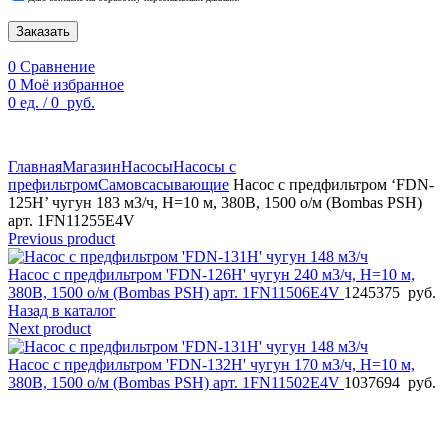
Заказать
0
Сравнение
0
Моё избранное
0
ед.
/
0
руб.
По техническим причинам цены могут быть не актуальны.
Просим уточнять наличие и цены у наших менеджеров.
Главная
Магазин
Насосы
Насосы с
префильтром
Самовсасывающие
Насос с предфильтром ‘FDN-
125H’ чугун 183 м3/ч, Н=10 м, 380В, 1500 о/м (Bombas PSH)
арт. 1FN11255E4V
Previous product
Насос с предфильтром 'FDN-126H' чугун 240 м3/ч, Н=10 м,
380В, 1500 о/м (Bombas PSH) арт. 1FN11506E4V
1245375
руб.
Назад в каталог
Next product
Насос с предфильтром 'FDN-132H' чугун 170 м3/ч, Н=10 м,
380В, 1500 о/м (Bombas PSH) арт. 1FN11502E4V
1037694
руб.