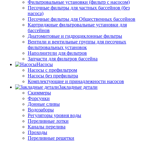
Фильтровальные установки (фильтр с насосом)
Песочные фильтры для частных бассейнов (без
насоса)
Песочные фильтры для Общественных бассейнов
Картриджные фильтровальные установки для
бассейнов
Диатомитовые и гидроциклонные фильтры
Вентили и вентильные группы для песочных
фильтровальных установок
Наполнители для фильтров
Запчасти для фильтров бассейна
Насосы
Насосы с префильтром
Насосы без префильтра
Комплектующие и принадлежности насосов
Закладные детали
Скиммеры
Форсунки
Донные сливы
Водозаборы
Регуляторы уровня воды
Переливные лотки
Каналы перелива
Проходы
Переливные решетки