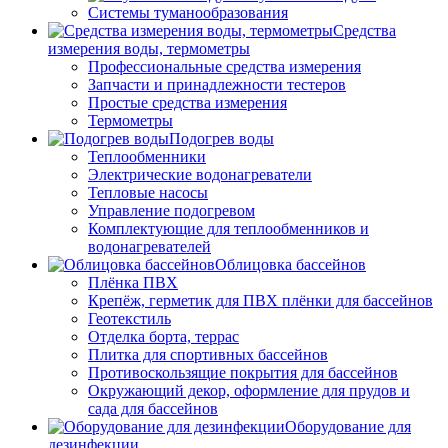
Системы туманообразования
Средства
измерения воды, термометры
Профессиональные средства измерения
Запчасти и принадлежности тестеров
Простые средства измерения
Термометры
Подогрев воды
Теплообменники
Электрические водонагреватели
Тепловые насосы
Управление подогревом
Комплектующие для теплообменников и
водонагревателей
Облицовка бассейнов
Плёнка ПВХ
Крепёж, герметик для ПВХ плёнки для бассейнов
Геотекстиль
Отделка борта, террас
Плитка для спортивных бассейнов
Противоскользящие покрытия для бассейнов
Окружающий декор, оформление для прудов и
сада для бассейнов
Оборудование для
дезинфекции