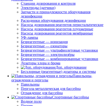
Станции дозирования и контроля
Электроды (датчики)
Запчасти и принадлежности оборудования
дезинфекции
Расходники оборудования дезинфекции
Насосы дозирования реагентов перистальтические
Насосы дозирования реагентов плунжерные
Насосы дозирования реагентов мембранные
УФ-лампы
Безреагентные — ионизация
Безреагентные — озонаторы
Безреагентные — ультрафиолетовые установки
Безреагентные — электролизёры
Безреагентные — комбинированные установки
Дозаторы хлора и брома
Доп. оборудование
Бесхлорные (реагентные) дозаторы и системы
Павильоны,
ограждения и перголы
Павильоны
Пергола металлическая для бассейна
Ограждение для бассейна
Спортивные бассейны
Водное поло
Прочее