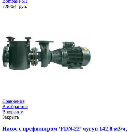
Bombas PSH
728364
руб.
Сравнение
В избранное
В корзину
Закрыть
Насос с префильтром ‘FDN-22’ чугун 142,8 м3/ч,