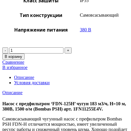
Класс зашиты
IP55
Тип конструкции
Самовсасывающий
Напряжение питания
380 В
Количество
В корзину
Сравнение
В избранное
Описание
Условия доставки
Описание
Насос с предфильтром ‘FDN-125H’ чугун 183 м3/ч, Н=10 м,
380В, 1500 о/м (Bombas PSH) арт. 1FN11255E4V.
Самовсасывающий чугунный насос с префильтром Bombas
PSH FDN-Н отличается мощностью, имеет увеличенный
ресурс работы и сниженный уровень шума. Хорошо подойдет